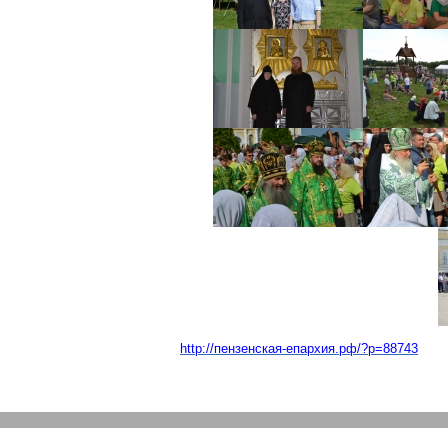
http://пензенская-епархия.рф/?p=88743