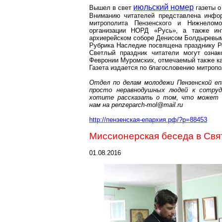
июльский номер
Вышел в свет
газеты о
Вниманию читателей представлена инфо
митрополита Пензенского и Нижнеломо
организации НОРД «Русь», а также ин
архиерейском соборе Денисом
Болдыревы
Рубрика Наследие посвящена празднику Ро
Светлый праздник читатели могут озна
Февронии Муромских, отмечаемый также ка
Газета издается по благословению митроп
Отдел по делам молодежи Пензенской еп
просто неравнодушных людей к сотруд
хотите рассказать о том, что может 
нам на
penzeparch-mol@mail.ru
http://пензенская-епархия.рф/?p=88453
Миссионерская беседа в Св
01.08.2016