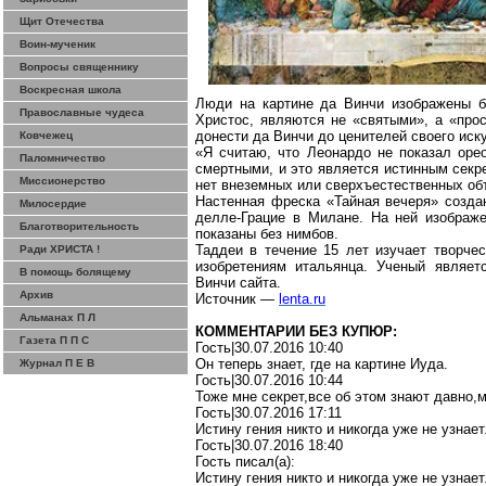
Щит Отечества
Воин-мученик
Вопросы священнику
Воскресная школа
Люди на картине да Винчи изображены бе
Православные чудеса
Христос, являются не «святыми», а «про
донести да Винчи до ценителей своего иск
Ковчежец
«Я считаю, что Леонардо не показал оре
Паломничество
смертными, и это является истинным секр
Миссионерство
нет внеземных или сверхъестественных об
Настенная фреска «Тайная вечеря» созда
Милосердие
делле-Грацие
в Милане. На ней изображе
Благотворительность
показаны без нимбов.
Таддеи
в течение 15 лет изучает творчес
Ради ХРИСТА !
изобретениям итальянца. Ученый являет
В помощь болящему
Винчи сайта.
Архив
Источник —
lenta.ru
Альманах П Л
КОММЕНТАРИИ БЕЗ КУПЮР:
Газета П П С
Гость|30.07.2016 10:40
Он теперь знает, где на картине Иуда.
Журнал П Е В
Гость|30.07.2016 10:44
Тоже мне
секрет
,в
се
об этом знают
давно,
Гость|30.07.2016 17:11
Истину гения никто и никогда уже не узнае
Гость|30.07.2016 18:40
Гость писал(
a
):
Истину гения никто и никогда уже не узнае