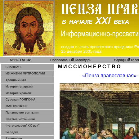
АННОТАЦИИ
Православный календарь
Народный кале
М И С С И О Н Е Р С Т В О
ГЛАВНАЯ
ИЗ ЖИЗНИ МИТРОПОЛИИ
«Пенза православная»
Тронный Зал
История епархии
История храмов
Сурская ГОЛГОФА
МАРТИРОЛОГ
Пензенские святыни
Святые источники
Фотогалерея"ХХ век"
Беседка
Зарисовки