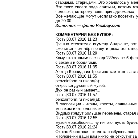
старцами, старицами. Это хранилось у мен
Это тоже своего рода святыни, потому чт
человека, которому вещь принадлежала», -
Все желающие могут бесплатно посетить ун
до 20:00.
Источник — фото Pixabay.com
КОММЕНТАРИИ БЕЗ КУПЮР:
Гость|30.07.2016 11:23
Грешно
стежателю
игумену Андрюше, вот о
вменитс
я-
чем чёрт не
шутит,пока
Бог отве
Гость|30.07.2016 11:29
Кому это хламье все
надо??
?л
учше
б фер
с зеками и бродягами.
Гость|30.07.2016 11:35
А отца
Кронида
из
Трескино
там тоже за с
Гость
|30.07.2016 11:55
penzainform.ru
писал
(a):
открылся духовный музей.
Дух он разный бывает....
Гость
|30.07.2016 11:57
penzainform.ru
писал
(a):
В экспозиции - иконы, кресты, священны
монахам и отшельникам.
Видимо грядут большие перемены, старая а
Гость|30.07.2016 12:55
музей мракобесия... ну ничего, пусть будет
Гость|30.07.2016 21:24
Ох
как
бесштаная
школота
разбушевалась. 
и головенки ваши вам никто не открутит за