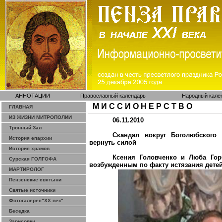
АННОТАЦИИ
Православный календарь
Народный кале
М И С С И О Н Е Р С Т В О
ГЛАВНАЯ
ИЗ ЖИЗНИ МИТРОПОЛИИ
06.11.2010
Тронный Зал
Скандал вокруг
Боголюбского
м
История епархии
вернуть силой
История храмов
Ксения Головченко и Люба
Гор
Сурская ГОЛГОФА
возбужденным по факту истязания дете
МАРТИРОЛОГ
Пензенские святыни
Святые источники
Фотогалерея"ХХ век"
Беседка
Зарисовки