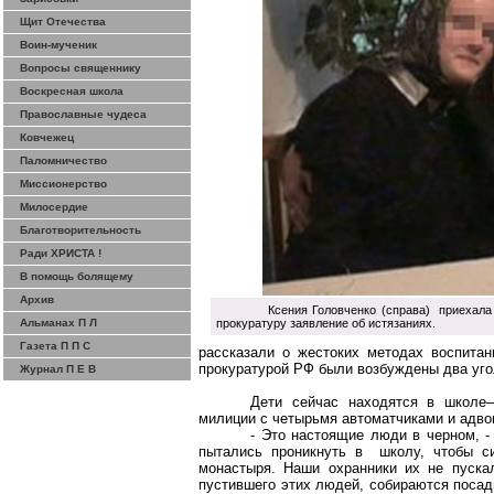
Щит Отечества
Воин-мученик
Вопросы священнику
Воскресная школа
Православные чудеса
Ковчежец
Паломничество
Миссионерство
Милосердие
Благотворительность
Ради ХРИСТА !
В помощь болящему
Архив
Ксения Головченко (справа) приехала 
Альманах П Л
прокуратуру заявление об истязаниях.
Газета П П С
рассказали о жестоких методах воспитани
прокуратурой РФ были возбуждены два уго
Журнал П Е В
Дети сейчас находятся в школе
милиции с четырьмя автоматчиками и адво
- Это настоящие люди в черном, -
пытались проникнуть в школу, чтобы с
монастыря. Наши охранники их не пуска
пустившего этих людей, собираются посади