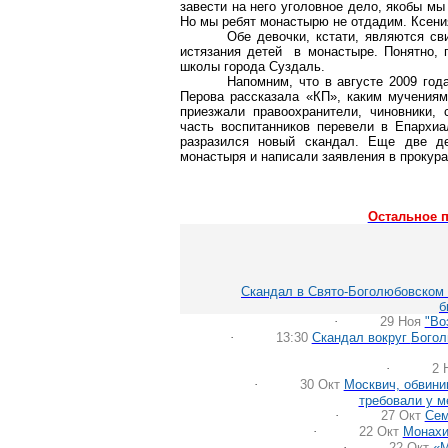
завести на него уголовное дело, якобы мы
Но мы ребят монастырю не отдадим. Ксения
Обе девочки, кстати, являются с
истязания детей в монастыре. Понятно, 
школы города Суздаль.
Напомним, что в августе 2009 год
Перова рассказала «КП», каким мучениям
приезжали правоохранители, чиновники,
часть воспитанников перевели в Епархи
разразился новый скандал. Еще две д
монастыря и написали заявления в прокура
Остальное 
Скандал в
Свято-Боголюбовском
б
·
29 Ноя
"Во
·
13:30
Скандал вокруг
Богол
·
2 
·
30
Окт
Москвич, обвин
требовали у м
·
27
Окт
Сем
·
22
Окт
Монахи
·
22
Окт
«М