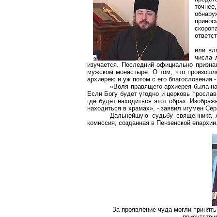
точнее
обнару
прино
скороп
ответс
или вл
числа 
изучается. Последний официально призн
мужском монастыре. О том, что произошл
архиерею и уж потом с его благословения - 
«Воля правящего архиерея была на
Если Богу будет угодно и церковь прослави
где будет находиться этот образ. Изображ
находиться в храмах», - заявил игумен Се
Дальнейшую судьбу священника 
комиссия, созданная в Пензенской епархии
За проявление чуда могли принять
присутстви