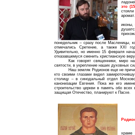
ладоне
это (1
стояли
аромат.
иконы,
душатс
прихож
понедельник – сразу после Масленицы, к
отмечались Сретение, а также XXI го
Удивительно, но именно 15 февраля нача
отказавшемуся сменить христианскую веру 
Как говорят священники, миро на
святости, в укрепление наших духовных си
Наш земляк Родионов еще не причис
кто своими глазами видел
замироточивш
столицу – в синодальный отдел Московс
канонизации Евгения. Пока же его име
строительство церкви в память обо всех
защищая Отечество, планируют к Пасхе.
Родио
храме 