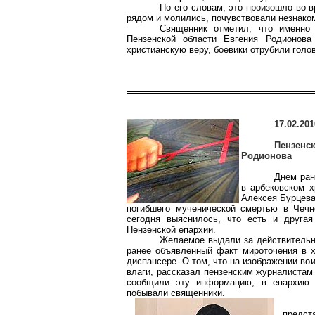
По его словам, это произошло во 
рядом и молились, почувствовали незнако
Священник отметил, что именно
Пензенской области Евгения Родионова
христианскую веру, боевики отрубили голов
17.02.201
Пензенс
Родионова
Днем ран
в
арбековском
хр
Алексея Бурцева
погибшего мученической смертью в Чечн
сегодня выяснилось, что есть и другая
Пензенской епархии.
Желаемое выдали за действительн
ранее объявленный факт
мироточения
в х
диспансере. О том, что на изображении в
влаги, рассказал пензенским журналистам
сообщили эту информацию, в епархию 
побывали священники.
предст