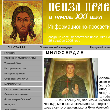
АННОТАЦИИ
Православный календарь
Народный кале
М И Л О С Е Р Д И Е
ГЛАВНАЯ
ИЗ ЖИЗНИ МИТРОПОЛИИ
Тронный Зал
История епархии
История храмов
«запла
Сурская ГОЛГОФА
святог
МАРТИРОЛОГ
был уби
Миро, 
Пензенские святыни
бандит
Святые источники
голгоф
Фотогалерея"ХХ век"
«Нам сообщили, что икона
мирото
что видны явные многочисленные подтеки: в
Беседка
храма святого архиепископа Луки Алексей 
Зарисовки