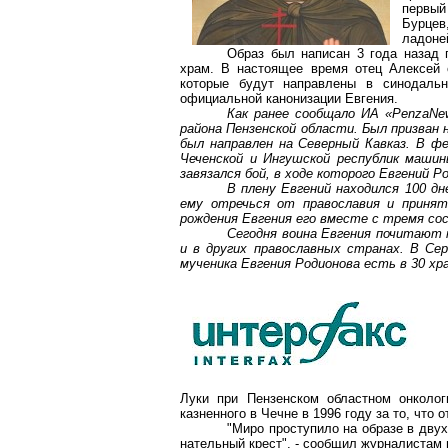
первый
Бурцев
ладоней
Образ был написан 3 года назад 
храм. В настоящее время отец Алексей 
которые будут направлены в синодаль
официальной канонизации Евгения.
Как ранее сообщало ИА «
PenzaNe
района Пензенской области. Был призван н
был направлен на Северный Кавказ. В ф
Чеченской и Ингушской республик маши
завязался бой, в ходе которого Евгений Р
В плену Евгений находился 100 дн
ему отречься от православия и принять
рождения Евгения его вместе с тремя сос
Сегодня воина Евгения почитают к
и в других православных странах. В Се
мученика Евгения Родионова есть в 30 хр
Луки при Пензенском областном онколог
казненного в Чечне в 1996 году за то, что 
"Миро проступило на образе в двух
нательный крест", - сообщил журналистам