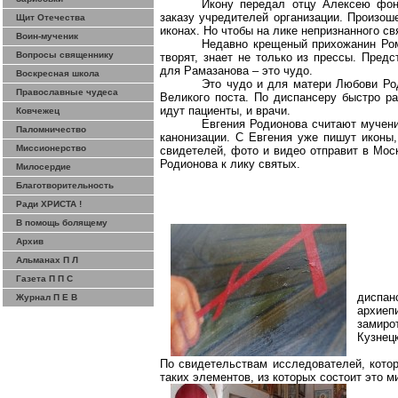
Икону передал отцу Алексею фон
заказу учредителей организации. Произош
Щит Отечества
иконах. Но чтобы на лике непризнанного св
Воин-мученик
Недавно крещеный прихожанин Рома
Вопросы священнику
творят, знает не только из прессы. Пред
для
Рамазанова
– это чудо.
Воскресная школа
Это чудо и для матери Любови Ро
Православные чудеса
Великого поста. По диспансеру быстро р
идут пациенты, и врачи.
Ковчежец
Евгения Родионова считают мучен
Паломничество
канонизации. С Евгения уже пишут иконы
Миссионерство
свидетелей, фото и видео отправит в Мос
Родионова к лику святых.
Милосердие
Благотворительность
Ради ХРИСТА !
В помощь болящему
Архив
Альманах П Л
Газета П П С
диспа
Журнал П Е В
архие
замиро
Кузнецк
По свидетельствам исследователей, котор
таких элементов, из которых состоит это 