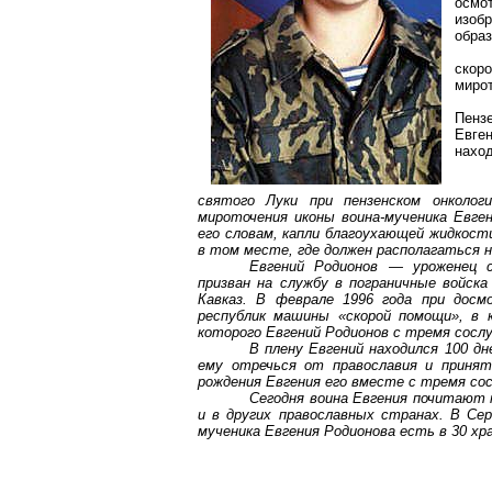
осмо
изоб
образ
скор
миро
Пенз
Евге
наход
святого Луки при пензенском онколог
мироточения
иконы воина-мученика Евген
его словам, капли благоухающей жидкости
в том месте, где должен располагаться 
Евгений Родионов — уроженец
призван на службу в пограничные войска
Кавказ. В феврале 1996 года при досм
республик машины «скорой помощи», в 
которого Евгений Родионов с тремя сослу
В плену Евгений находился 100 дн
ему отречься от православия и принять
рождения Евгения его вместе с тремя сос
Сегодня воина Евгения почитают к
и в других православных странах. В Се
мученика Евгения Родионова есть в 30 хр