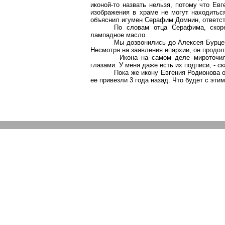
иконой-то назвать нельзя, потому что Ев
изображения в храме не могут находиться
объяснил игумен Серафим Домнин, ответст
По словам отца Серафима, скор
лампадное масло.
Мы дозвонились до Алексея Бурце
Несмотря на заявления епархии, он продол
- Икона на самом деле
мироточи
глазами. У меня даже есть их подписи, - ск
Пока же икону Евгения Родионова о
ее привезли 3 года назад. Что будет с эт