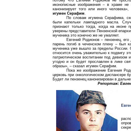
потому что Евгений Родионов не просл
иконописные изображения – в храме не 
канонизирует того или иного человека»,
игумен Серафим
.
По словам игумена Серафима, ско
были капельки лампадного масла. Слу
признают только тогда, когда на иконе 
уверены представители Пензенской епархи
мученика
это
конечно же не умаляет.
Евгений Родионов –
пензенец
, его
парень погиб в чеченском плену – был к
мученика уже вышло за пределы России. О
относится очень уважительно к подвигу это
патриотическом воспитании под девизом и
угодно и он будет прославлен в лике свя
образы», – сказал игумен Серафим.
Пока же изображение Евгения Род
церковь при онкологическом диспансере бу
Будет ли
пензенец
канонизирован в дальне
Репортаж: Евге
Евге
расп
опро
секр