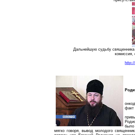
Дальнейшую судьбу священника 
комиссия, 
http:
Роди
онко
факт
прив
Родио
было
мягко говоря, вывод молодого священни