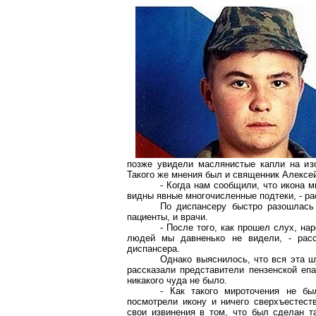
позже увидели маслянистые капли на из
Такого же мнения был и священник Алексе
- Когда нам сообщили, что икона
м
видны явные многочисленные подтеки, - ра
По диспансеру быстро разошлась
пациенты, и врачи.
- После того, как прошел слух, на
людей мы давненько не видели, - расс
диспансера.
Однако выяснилось, что вся эта ш
рассказали представители пензенской еп
никакого чуда не было.
- Как такого
мироточения
не бы
посмотрели икону и ничего сверхъестест
свои извинения в том, что был сделан т