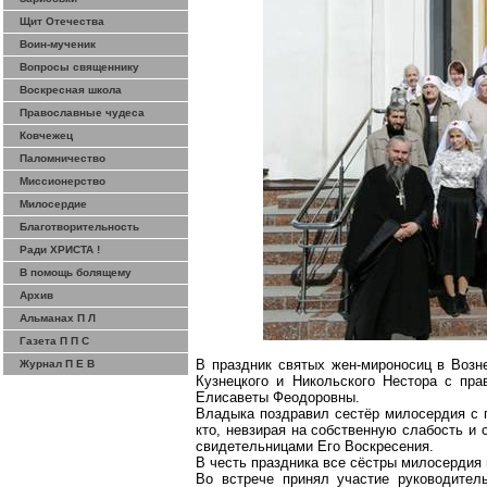
Щит Отечества
Воин-мученик
Вопросы священнику
Воскресная школа
Православные чудеса
Ковчежец
Паломничество
Миссионерство
Милосердие
Благотворительность
Ради ХРИСТА !
В помощь болящему
Архив
Альманах П Л
Газета П П С
В праздник святых жен-мироносиц в Воз
Журнал П Е В
Кузнецкого и Никольского Нестора с пр
Елисаветы
Феодоровны
.
Владыка поздравил сестёр милосердия с 
кто, невзирая на собственную слабость и 
свидетельницами Его Воскресения.
В честь праздника все сёстры милосердия 
Во встрече принял участие руководител