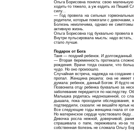
Ольга Борисовна поняла: свою маленькую 
ходить-то тяжело, а уж ездить из Пешей Сл
силу...
— Год провела на сильных гормональных 
родители, которые помогали с девочками, и
Болезнь неизлечима, однако ее симптомы 
активную жизнь.
Ольга Борисовна год буквально провела в
Внутри пульсировала мысль: надо встать, 
стало лучше.
Подарок от Бога
Таня — поздний ребенок. И долгожданный.
— Вторая беременность протекала сложн
рождения. Врачи тогда сказали, что боль
чудо. Но оно произошло.
Случайная встреча, надежда на создание с
пропал. Женщина решила: она не имеет п
думала: ребенок, данный Богом. И будто н
Позвонила отцу ребенка буквально за нес
заболевание передается по наследству. О
Малышка родилась недоношенной, со слаб
дышала, пока проходили обследования, в
подтвердили, сказали: не вешайте ярлык на
Все следующие годы женщина гнала от себ
Но материнское сердце чувствовало беду
Девочка росла
нежной
, доверчивой, рани
спрашивала о папе, переживала из-за т
собственная болезнь не сломала Ольгу Бор