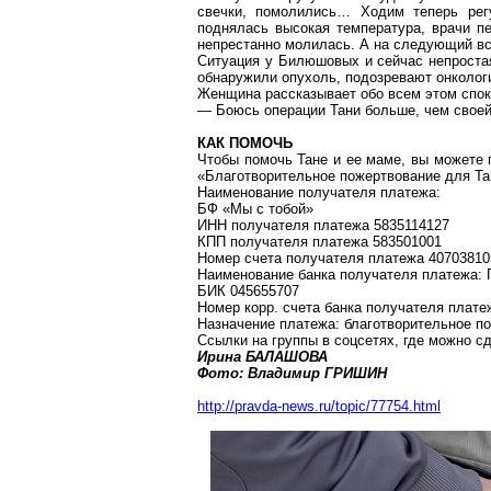
свечки, помолились
… Х
одим теперь рег
поднялась высокая температура, врачи п
непрестанно молилась. А на
следующий
вс
Ситуация у
Билюшовых
и сейчас непроста
обнаружили опухоль, подозревают онкологи
Женщина рассказывает обо всем этом споко
— Боюсь операции Тани больше, чем своей.
КАК ПОМОЧЬ
Чтобы помочь Тане и ее маме, вы можете 
«Благотворительное пожертвование для Та
Наименование получателя платежа:
БФ «Мы с тобой»
ИНН получателя платежа 5835114127
КПП получателя платежа 583501001
Номер счета получателя платежа 4070381
Наименование банка получателя платежа: 
БИК 045655707
Номер корр. счета банка получателя плат
Назначение платежа: благотворительное п
Ссылки на группы в
соцсетях
, где можно с
Ирина БАЛАШОВА
Фото: Владимир ГРИШИН
http://pravda-news.ru/topic/77754.html