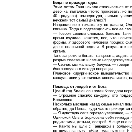
Беда не приходит одна
Этим летом Таня начала отказываться от е
девочка, пыталась что-то прожевать, но п
40 градусов) температура, сильно увел
неужели тот самый диагноз?!
Направление к гематологу не давали, Ол
клинику. Тогда и подтвердились все ее са
— Говоря своими словами, болезнь Тани 
время изучила, кажется, все, что напис
формы. У здорового человека процесс фил
две с половиной недели. В результате с
органа.
Тане запретили бегать, танцевать, ходить 
разрыв селезенки и самые непредсказуемы
— Сейчас мы малышку балуем, — говорит 
благополучного исхода операции.
Плановое хирургическое вмешательство 
консультации у столичных специалистов, н
Помощь от людей и от Бога
Целый год
Билюшовы
жили благодаря нера
— Огромное спасибо каждому, кто подде
Борисовна.
Несколько месяцев назад семье начал пом
обратно, до Пензы, куда часто приходится
— Я чувствую себя гораздо увереннее, — 
Одинокой Ольга Борисовна себя никогда 
родителями, детьми, сестрой. А еще она в
— Как-то мы шли с Танюшкой в больницу
потянула за руку: «Нам туда нужно!» Я 