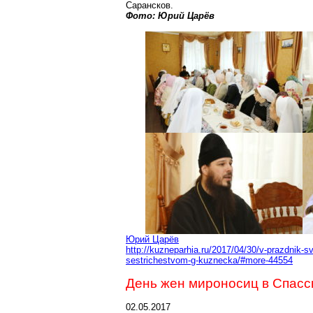
Сарансков
.
Фото: Юрий Царёв
Юрий Царёв
http://kuzneparhia.ru/2017/04/30/v-prazdnik-s
sestrichestvom-g-kuznecka/#more-44554
День жен мироносиц в Спасс
02.05.2017