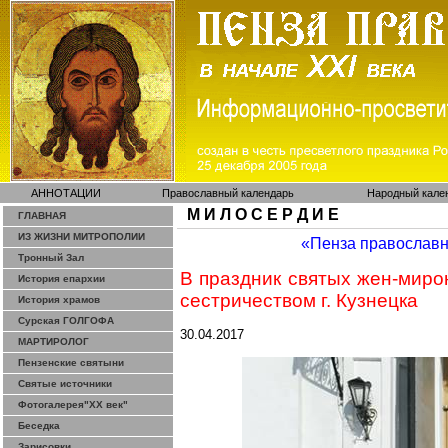
АННОТАЦИИ
Православный календарь
Народный кале
М И Л О С Е Р Д И Е
ГЛАВНАЯ
ИЗ ЖИЗНИ МИТРОПОЛИИ
«Пенза православ
Тронный Зал
В праздник святых жен-миро
История епархии
сестричеством
г. Кузнецка
История храмов
Сурская ГОЛГОФА
30.04.2017
МАРТИРОЛОГ
Пензенские святыни
Святые источники
Фотогалерея"ХХ век"
Беседка
Зарисовки