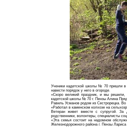
Ученики кадетской школы № 70 пришли в 
навести порядок у него в огороде.
«Скоро великий праздник, и мы решили,
кадетской школы №
70 г
. Пензы Алина
Пря
Равиль
Усманов
родом из Сестрорецка. Во 
«Работал в
каменском
колхозе на
сельхозр
Ветеран живет вместе с супругой. За 
родственники, волонтеры, специалисты со
«Эта семья состоит на надомном обслужи
Железнодорожного района
г
. Пензы Лариса