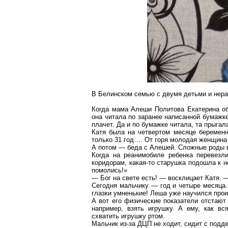
В Белинском семью с двумя детьми и нер
Когда мама Алеши Политова Екатерина о
она читала по заранее написанной бумажк
плачет. Да и по бумажке читала, та прыгала
Катя была на
четвертом
месяце беременно
только 31 год…. От горя молодая женщина 
А потом — беда с Алешей. Сложные роды 
Когда на
реанимобиле
ребенка перевезли
коридорам, какая-то старушка подошла к не
помолись!»
— Бог на
свете
есть! — восклицает Катя. 
Сегодня мальчику — год и четыре месяца. 
глазки умненькие! Леша уже научился про
А вот его физические показатели отстают
например, взять игрушку. А ему, как вс
схватить игрушку ртом.
Мальчик из-за ДЦП не ходит, сидит с подд