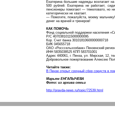
Екатерина большие надежды возлагает на 
500 рублей. Екатерина не работает, сид
пенсионеры помогают — тяжеловато, но ни
категорически не хватает.
— Помогите, пожалуйста, моему мальчику!
денег на врачей и тренеров!
КАК ПОМОЧЬ
Фонд социальной поддержки населения «С
Р
/С 40703810115000000095
Кор
. Счет банка 30101810600000000718
БИК 045655718
ОАО «
Росссельхозбанк
» Пензенский реги
ИНН 5835038525 КПП 583701001
Адрес
440061, г
. Пенза, ул. Мирская, 12, те
Добровольное пожертвование Алексею Пол
Читайте также:
В Пензе открыт срочный сбор сре
дств в п
о
Марьям ЕНГАЛЫЧЕВА
Фото: из архива семьи
http://pravda-news.ru/topic/72539.html