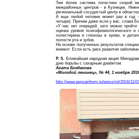
Тем более система логистики скорой м
межрайонных центров - в Кузнецке, Нижн
региональный сосудистый центр в областно
А еще любой человек может раз в год - 
четыре). Причем даже если у вас, слава Бог
«У нас нет очередей, зато можно пройти
оценка уровня психофизиологического и с
холестерина и глюкозы в крови, и детал
полости рта и зубов.
На основе полученных результатов специа
момент. Если есть риск развития заболева
P. S.
Ближайшая народная акция Минздрава
дню борьбы с сахарным диабетом.
Агата Богданова
«Молодой ленинец», № 44, 1 ноября
201
http://www.penzainform.ru/press/ml/2016/11/0