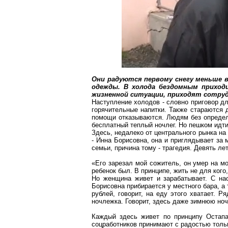
Они радуются первому снегу меньше в
одежды. В холода бездомным приход
жизненной ситуации, приходят сотруд
Наступление холодов - словно приговор дл
горячительные напитки. Также стараются 
помощи отказываются. Людям без определ
бесплатный теплый ночлег. Но пешком идти
Здесь, недалеко от центрального рынка на
- Инна Борисовна, она и
приглядывает
за м
семьи, причина тому - трагедия. Девять ле
«Его зарезал мой сожитель, он умер на м
ребенок был. В принципе, жить не для кого,
Но женщина живет и зарабатывает. С на
Борисовна прибирается у местного бара, а 
рублей, говорит, на еду этого хватает. 
ночлежка. Говорит, здесь даже зимнюю ночь
Каждый здесь живет по принципу Оста
соцработников принимают с радостью тольк