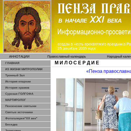
АННОТАЦИИ
Православный календарь
Народный кале
М И Л О С Е Р Д И Е
ГЛАВНАЯ
ИЗ ЖИЗНИ МИТРОПОЛИИ
«Пенза православн
Тронный Зал
История епархии
История храмов
Сурская ГОЛГОФА
МАРТИРОЛОГ
Пензенские святыни
Святые источники
Фотогалерея"ХХ век"
Беседка
Зарисовки