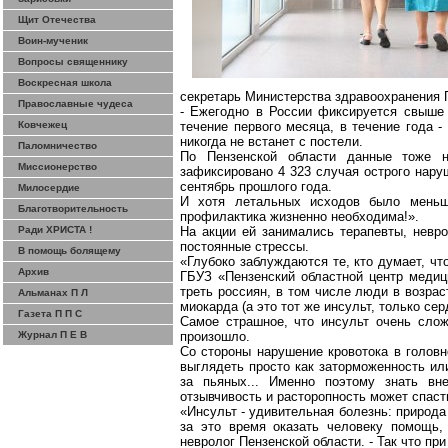
Щит Отечества
Воин-мученик
Вопросы священнику
Воскресная школа
секретарь Министерства здравоохранения 
Православные чудеса
- Ежегодно в России фиксируется свыше 
Ковчежец
течение первого месяца, в течение года 
никогда не встанет с постели.
Паломничество
По Пензенской области данные тоже н
Миссионерство
зафиксировано 4 323 случая острого нару
сентябрь прошлого года.
Милосердие
И хотя летальных исходов было меньше
Благотворительность
профилактика жизненно необходима!».
Ради ХРИСТА !
На акции ей занимались терапевты, невро
постоянные стрессы.
В помощь болящему
«Глубоко заблуждаются те, кто думает, что
Архив
ГБУЗ «Пензенский областной центр меди
треть россиян, в том числе люди в возра
Альманах П Л
миокарда (а это тот же инсульт, только се
Газета П П С
Самое страшное, что инсульт очень слож
Журнал П Е В
произошло.
Со стороны нарушение кровотока в головн
выглядеть просто как заторможенность ил
за пьяных... Именно поэтому знать вн
отзывчивость и расторопность может спаст
«Инсульт - удивительная болезнь: природа 
за это время оказать человеку помощь, 
невролог Пензенской области. - Так что п