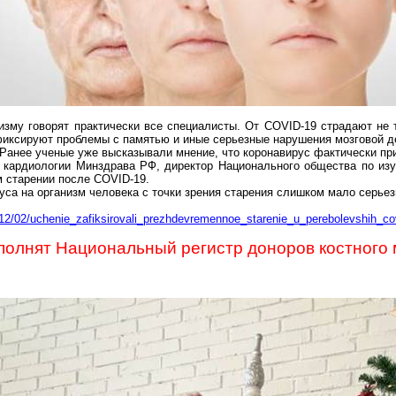
изму говорят практически все специалисты. От COVID-19 страдают не т
фиксируют проблемы с памятью и иные серьезные нарушения мозговой д
 Ранее ученые уже высказывали мнение, что
коронавирус
фактически при
кардиологии Минздрава РФ, директор Национального общества по изу
 старении после COVID-19.
уса
на организм человека с точки зрения старения слишком мало серьез
/12/02/uchenie_zafiksirovali_prezhdevremennoe_starenie_u_perebolevshih_co
олнят Национальный регистр доноров костного 