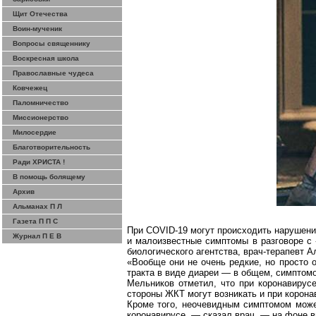
Щит Отечества
Воин-мученик
Вопросы священнику
Воскресная школа
Православные чудеса
Ковчежец
Паломничество
Миссионерство
Милосердие
Благотворительность
Ради ХРИСТА !
В помощь болящему
Архив
Альманах П Л
Газета П П С
При COVID-19 могут происходить нарушения
Журнал П Е В
и малоизвестные симптомы в разговоре с 
биологического агентства, врач-терапевт 
«Вообще они не очень редкие, но просто 
тракта в виде диареи — в общем, симптомо
Мельников отметил, что при
коронавирус
стороны ЖКТ могут возникать и при
корона
Кроме того, неочевидным симптомом може
коронавирусе
, — сказал врач
.
—
н
а фоне в