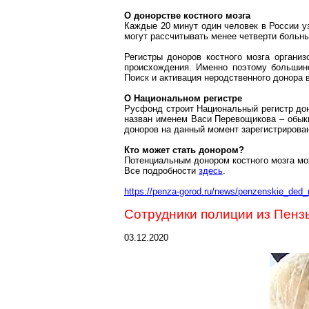
О донорстве костного мозга
Каждые 20 минут один человек в России уз
могут рассчитывать менее четверти больн
Регистры доноров костного мозга органи
происхождения. Именно поэтому большинс
Поиск и активация неродственного донора в
О Национальном регистре
Русфонд
строит Национальный регистр дон
назван именем Васи Перевощикова – обыкн
доноров на данный момент зарегистрирован
Кто может стать донором?
Потенциальным донором костного мозга мож
Все подробности
здесь
.
https://penza-gorod.ru/news/penzenskie_ded
Сотрудники полиции из Пензы
03.12.2020