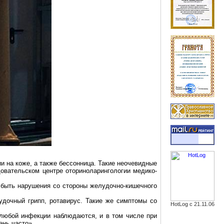
и на коже, а также бессонница. Такие неочевидные
овательском центре оториноларингологии медико-
т быть нарушения со стороны желудочно-кишечного
удочный грипп,
ротавирус
. Такие же симптомы со
HotLog с 21.11.06
 любой инфекции наблюдаются, и в том числе при
ень часто».