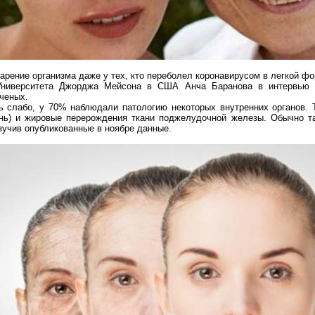
рение организма даже у тех, кто переболел
коронавирусом
в легкой фо
Университета Джорджа
Мейсона
в США
Анча
Баранова в интервью 
ченых.
 слабо, у 70% наблюдали патологию некоторых внутренних органов. Т
нь) и жировые перерождения ткани поджелудочной железы. Обычно та
изучив опубликованные в ноябре данные.