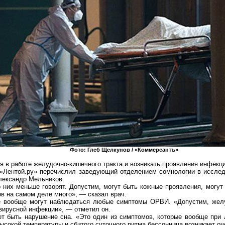
Фото: Глеб Щелкунов / «
Коммерсантъ
»
 в работе желудочно-кишечного тракта и возникать проявления инфекци
«
Лентой
.р
у
» перечислил заведующий отделением
сомнологии
в исслед
Александр Мельников.
о них меньше говорят. Допустим, могут быть кожные проявления, могу
в на самом деле много», — сказал врач.
е
вообще могут наблюдаться любые симптомы ОРВИ. «Допустим, жел
вирусной
инфекции», — отметил он.
т быть нарушение сна. «Это один из симптомов, которые вообще при
ысокой температуры и сбитого суточного ритма бессонница возникает оч