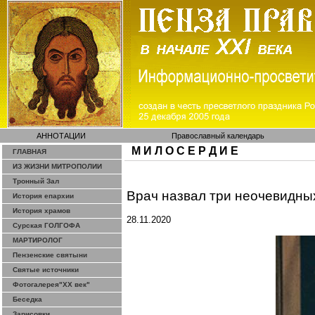
АННОТАЦИИ
Православный календарь
М И Л О С Е Р Д И Е
ГЛАВНАЯ
ИЗ ЖИЗНИ МИТРОПОЛИИ
Тронный Зал
Врач назвал три неочевидны
История епархии
История храмов
28.11.2020
Сурская ГОЛГОФА
МАРТИРОЛОГ
Пензенские святыни
Святые источники
Фотогалерея"ХХ век"
Беседка
Зарисовки