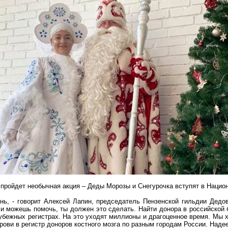
 пройдет необычная акция – Деды Морозы и Снегурочка вступят в Национ
ь, - говорит Алексей Лапин, председатель Пензенской гильдии Дед
ли можешь помочь, ты должен это сделать. Найти донора в российской 
убежных регистрах. На это уходят миллионы и драгоценное время. Мы х
рови в регистр доноров костного мозга по разным городам России. Наде