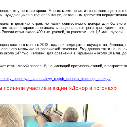
нает, что у него рак крови. Многих может спасти трансплантация костно
ых, нуждающихся в трансплантации, остальным требуется
неродственна
зованы в десятках стран, но найти совместимого донора для больног
тво стран стараются создавать национальные регистры. Кроме того,
 России стоит около 400 тыс. рублей, за рубежом – от 1,5 млн. рублей.
оров костного мозга с 2013 года при поддержке государства, бизнеса, 
овенного мальчика из российской глубинки. Ему донора так и не нашл
о около 147 тыс. человек, для сравнения в Германии – около 10 млн. до
ет стать любой взрослый, не имеющий противопоказаний, в возрасте от
_morozy_popolnyat_natsionalnyy_registr_donorov_kostnogo_mozga/
 приняли участие в акции «Донор в погонах»