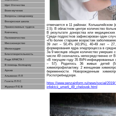
Щит Отечества
Воин-мученик
Вопросы священнику
Воскресная школа
отмечается в 11 районах:
Колышлейском
(в
Православные чудеса
2,5). В областном центре количество боль
В результате донорства или медицински
Ковчежец
Среди подростков зафиксирован один случ
Паломничество
«По
более старшим
возрастам заболеваемо
Миссионерство
39 лет – 50,4% (43,9%), 40-49 лет – 27
формирования ядра
эпидпроцесса
в средне
Милосердие
За 9 месяцев общее количество умерших сос
Благотворительность
числе 49 скончалось непосредственно от 
«В текущем году 35 ВИЧ-инфицированных 
Ради ХРИСТА !
– 57). Родилось 36 живых детей (5
В помощь болящему
химиопрофилактику
. 2 женщинам
химиопр
Архив
беременности. Новорожденным
химиопр
Роспотребнадзоре
.
Альманах П Л
Газета П П С
https://www.penzainform.ru/news/social/2019
infektcii_umerli_49_chelovek.html
Журнал П Е В