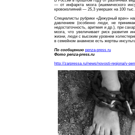
В России в прошлом году от различных вид
— от инфаркта мозга (ишемического инс
кровоизлияний — 25,3 умерших на 100 тыс.
Специалисты рубрики «Дежурный врач» на
давлением (особенно люди, не принимаю
недостаточность, аритмия и др.), при сах
мозга, что увеличивает риск развития 
жизни, люди с высоким уровнем холестери
в семейном анамнезе есть жертвы инсульт
По сообщению
penza-press.ru
Фото
penza-press.ru
http://zarpressa.ru/news/novosti-regiona/v-pen