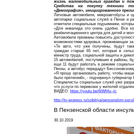
жизнь
маломобильных
граждан и пож
Средства на покупку техники по
«Демография», инициированного през
Легковые автомобили, микроавтобусы и 
автопарки социальных служб в Пензе и р
отметили специальные подъемники, котор
«Для инвалида это очень удобно. Все ко
реабилитационного центра для детей и мо
Автомобили призваны повысить доступнос
возможностями здоровья, проживающих за 
«Те авто, что уже получены, будут так
граждан старше 65 лет, которые в сель
министр труда, социальной защиты и демо
15 автомобилей, поступивших в районы, б
еще 11 будут работать в режиме социальн
Пензы, а автобус передадут
Бессоновском
«Я прошу организовать работу, чтобы маши
было претензий», - подчеркнул губернатор
Специалисты социальных служб уже разраб
что услуги по перевозке у жителей отдале
ВИДЕО:
https://youtu.be/6tWfrfu--
Ic
http://tv-express.ru/sobitiya/penzenskim-socs
В Пензенской области инсуль
30.10.2019