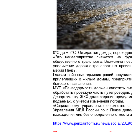
0°С до + 2°С. Ожидается дождь, переходящ
«Это неблагоприятно скажется на функ
общественного транспорта. Возможны пов
увеличение дорожно-транспортных происш
мэрии Пензы.
Главам районных администраций поручили 
прилегающих к жилым домам, предприяти
бытового назначения.
МУП «
Пензадормост
» должен очистить
ли
обработать проезжую часть путепроводов, 
Департаменту ЖКХ дали задание предусмо
подъемах, с учетом изменения погоды.
«Социальному управлению совместно с 
Управления МВД России по
г
. Пензе допо
нахождения лиц без определенного места ж
https://www.penzainform.ru/news/social/201