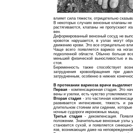
влияет сила тяжести, отрицательно сказыв
В некоторых случаях венозные клапаны не
растягиваются, клапаны не пропускают из
вен.
Деформированный венозный сосуд не выпо
кровоток нарушается, в узлах могут об
движению крови. Это все отрицательно влия
Чаще всего появляется
варикоз
на ногах
подколенной области. Обычно больше в
меньшей физической выносливостью и вы
стоя.
Беременность также способствует воз
затруднения кровообращения при давл
затрудненным, особенно в нижних конечнос
В протекании
варикоза
врачи выделяют 
Первая
- компенсационная стадия. Это на
вены и узелки, есть чувство утомляемости 
Вторая стадия
- это частичная компенсац
развивается интенсивнее, тяжесть и
ра
длительном стоянии или сидении, которые
ночные судороги икроножных мышц.
Третья стадия
- декомпенсация. Появля
положении. Значительные венозные узлы у
становится сухой, и появляется синюшно-
язв, возникающих даже на неповрежденной