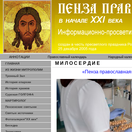
АННОТАЦИИ
Православный календарь
Народный кале
М И Л О С Е Р Д И Е
ГЛАВНАЯ
ИЗ ЖИЗНИ МИТРОПОЛИИ
«Пенза православная
Тронный Зал
История епархии
История храмов
Сурская ГОЛГОФА
МАРТИРОЛОГ
Пензенские святыни
Святые источники
Фотогалерея"ХХ век"
Беседка
Зарисовки