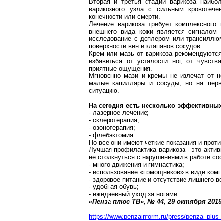
Вторая и третья стадии
варикоза
наибол
варикозного узла с сильным кровотече
конечности или смерти.
Лечение
варикоза
требует комплексного 
внешнего вида кожи является сигналом
исследование с
доплером
или
трансиллю
поверхности вен и клапанов сосудов.
Крем или мазь от
варикоза
рекомендуются 
избавиться от усталости ног, от чувс
приятные ощущения.
Мгновенно мази и кремы не излечат от 
малые капилляры и сосуды, но на перв
ситуацию.
На сегодня есть несколько эффективны
- лазерное лечение;
-
склеротерапия
;
-
озонотерапия
;
-
флебэктомия
.
Но все они имеют четкие показания и прот
Лучшая профилактика
варикоза
- это акти
не столкнуться с нарушениями в работе со
- много движения и гимнастика;
- использование «помощников» в виде ком
- здоровое питание и отсутствие лишнего в
- удобная обувь;
- ежедневный уход за ногами.
«Пенза плюс ТВ», № 44, 29 октября
2019
https://www.penzainform.ru/press/penza_plu