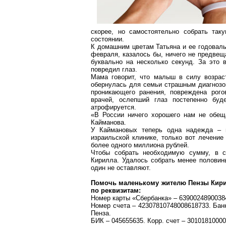
скорее, но самостоятельно собрать так
состоянии.
К домашним цветам Татьяна и ее годовалы
февраля, казалось бы, ничего не предве
буквально на несколько секунд. За это 
повредил глаз.
Мама говорит, что малыш в силу возраст
обернулась для семьи страшным диагнозом
проникающего ранения, повреждена рого
врачей, ослепший глаз постепенно бу
атрофируется.
«В России ничего хорошего нам не обещ
Кайманова
.
У
Каймановых
теперь одна надежда – н
израильской клинике, только вот лечение
более одного миллиона рублей.
Чтобы собрать необходимую сумму, в с
Кирилла. Удалось собрать менее полови
один не оставляют.
Помочь маленькому жителю Пензы Кир
по реквизитам:
Номер карты «Сбербанка» – 6390024890038
Номер счета – 42307810748008618733. Ба
Пенза.
БИК – 045655635. Корр. счет – 3010181000