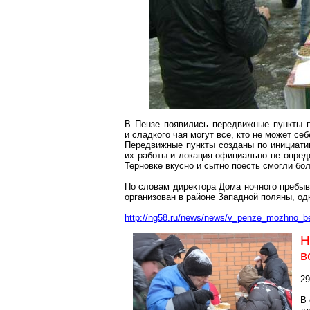
В Пензе появились передвижные пункты 
и сладкого чая могут все, кто не может себ
Передвижные пункты созданы по инициати
их работы и локация официально не опред
Терновке вкусно и сытно поесть смогли бо
По словам директора Дома ночного пребы
организован в районе Западной поляны, одн
http://ng58.ru/news/news/v_penze_mozhno_be
Н
в
29
В 