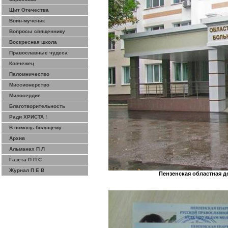
Щит Отечества
Воин-мученик
Вопросы священнику
Воскресная школа
Православные чудеса
Ковчежец
Паломничество
Миссионерство
Милосердие
Благотворительность
Ради ХРИСТА !
В помощь болящему
Архив
Альманах П Л
Газета П П С
Журнал П Е В
Пензенская областная д