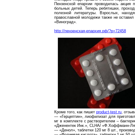
Пензенской епархии проводилась акция 
больных детей. Теперь ребятишки, проход
полезной литературы. Взрослых, нахо
православной молодежи также не оставил 
«Виноград».
http://пензенская-епархия.рф/?p=72458
Кроме того, как пишет
product-test.ru
, отзы
— «
Герцептин
»,
лиофилизат
для приготовл
мг в комплекте с растворителем – бактер
«
Дженентек
Инк
.»,
CLHA/ «
Ф.Хоффманн-Ля
— «
Денол
», таблетки 120 мг 8 шт., произво
— «
Фолиевая
кислота», таблетки 1 мг 50 ш