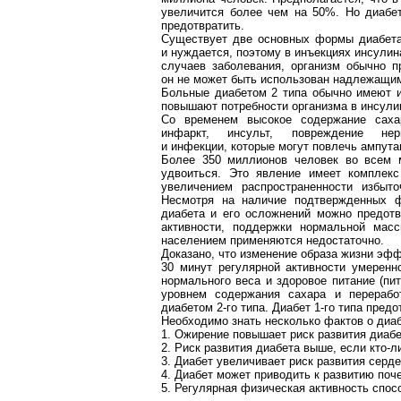
увеличится более чем на 50%. Но диабе
предотвратить.
Существует две основных формы диабета.
и нуждается, поэтому в инъекциях инсулин
случаев заболевания, организм обычно п
он не может быть использован надлежащи
Больные диабетом 2 типа обычно имеют и
повышают потребности организма в инсули
Со временем высокое содержание саха
инфаркт, инсульт, повреждение нер
и инфекции, которые могут повлечь ампута
Более 350 миллионов человек во всем м
удвоиться. Это явление имеет комплекс
увеличением распространенности избыто
Несмотря на наличие подтвержденных ф
диабета и его осложнений можно предотв
активности, поддержки нормальной мас
населением применяются недостаточно.
Доказано, что изменение образа жизни эфф
30 минут регулярной активности умеренн
нормального веса и здоровое питание (пи
уровнем содержания сахара и переработ
диабетом 2-го типа. Диабет 1-го типа пред
Необходимо знать несколько
фактов о диа
1. Ожирение повышает риск развития диабе
2. Риск развития диабета выше, если кто-л
3. Диабет увеличивает риск развития серд
4. Диабет может приводить к развитию поч
5. Регулярная физическая активность спос