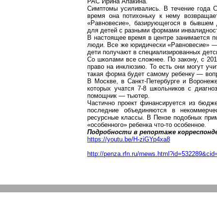
РАС Ирина
Апакина
.
Симптомы усиливались. В течение года С
время она потихоньку к нему возвращае
«Равновесие», базирующегося в бывшем 
для детей с разными формами инвалидности
В настоящее время в центре занимается п
люди. Все же юридически «Равновесие» — 
дети получают в специализированных детс
Со школами все сложнее. По закону, с 20
право на инклюзию. То есть они могут уч
такая форма будет самому ребенку — вопр
В Москве, в Санкт-Петербурге и Воронеж
которых учатся 7-8 школьников с диагн
помощник —
тьютер
.
Частично проект финансируется из бюджет
последние объединяются в некоммерче
ресурсные классы. В Пензе подобных прим
«особенного» ребенка что-то особенное.
Подробности в репортаже корреспонде
https://youtu.be/H-ziGYp4xa8
http://penza.rfn.ru/rnews.html?id=532289&cid