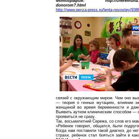
Фотография: http://cheremuha.com/zd
donorom?.html
http://www.penza-press.ru/lenta-novostey/93867/
связей с окружающим миром. Чем оно вызв
— теория о генных мутациях, влиянии эк
женщиной во время беременности и даже
Выявить аутизм клиническим способом — с
проявиться не сразу.
Так, восьмилетний Сережа, со слов его ма
«Ребенок говорил, общался, были подруги
Когда нам поставили такой диагноз, до не
страхи, ребенок стал бояться зайти в ка