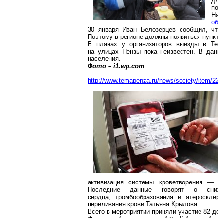
д
по
Н
о
30 января Иван Белозерцев сообщил, чт
Поэтому в регионе должны появиться пункт
В планах у организаторов выезды в Т
на
улицах
Пензы пока неизвестен. В дан
населения.
Фото – i1.wp.com
http://www.temapenza.ru/news/society/item/2
активизация системы кроветворения — 
Последние данные говорят о сни
сердца,
тромбообразования
и атеросклер
переливания крови Татьяна Крылова.
Всего в мероприятии приняли участие 82 до