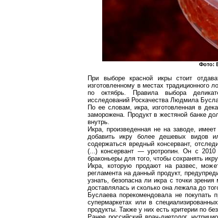
Фото: 
При выборе красной икры стоит отдава
изготовленному в местах традиционного л
по октябрь. Правила выбора деликат
исследований
Роскачества
Людмила Бусла
По ее словам, икра, изготовленная в дек
заморожена. Продукт в жестяной банке до
внутрь.
Икра, произведенная не на заводе, имеет
добавить икру более дешевых видов и
содержаться вредный консервант, отследи
(...) консервант — уротропин. Он с 201
браконьеры для того, чтобы сохранять ик
Икра, которую продают на развес, может
регламента на данный продукт, предупре
узнать, безопасна ли икра с точки зрения
доставлялась и сколько она лежала до того
Буслаева порекомендовала не покупать п
супермаркетах или в специализированных
продукты. Также у них есть критерии по бе
Ранее российский врач-диетолог,
нутрицио