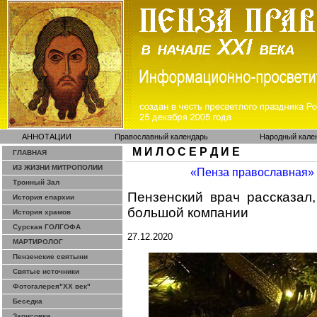
АННОТАЦИИ
Православный календарь
Народный кале
М И Л О С Е Р Д И Е
ГЛАВНАЯ
ИЗ ЖИЗНИ МИТРОПОЛИИ
«Пенза православная»
Тронный Зал
Пензенский врач рассказал
История епархии
большой компании
История храмов
Сурская ГОЛГОФА
27.12.2020
МАРТИРОЛОГ
Пензенские святыни
Святые источники
Фотогалерея"ХХ век"
Беседка
Зарисовки