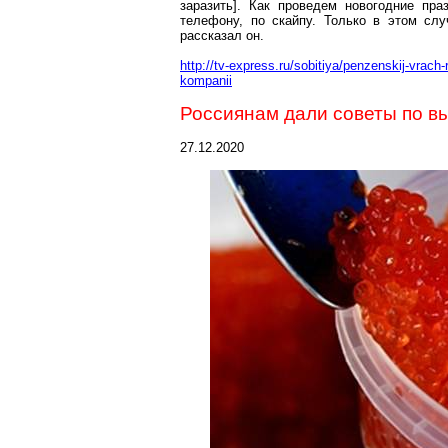
заразить]. Как проведем новогодние пр
телефону, по
скайпу
. Только в этом сл
рассказал он.
http://tv-express.ru/sobitiya/penzenskij-vra
kompanii
Россиянам дали советы по в
27.12.2020