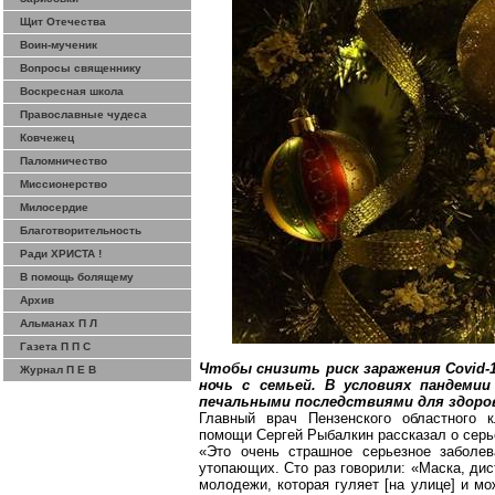
Щит Отечества
Воин-мученик
Вопросы священнику
Воскресная школа
Православные чудеса
Ковчежец
Паломничество
Миссионерство
Милосердие
Благотворительность
Ради ХРИСТА !
В помощь болящему
Архив
Альманах П Л
Газета П П С
Чтобы снизить риск заражения Covid-
Журнал П Е В
ночь с семьей. В условиях пандеми
печальными последствиями для здоро
Главный врач Пензенского областного к
помощи Сергей Рыбалкин рассказал о серь
«Это очень страшное серьезное заболе
утопающих. Сто раз говорили: «Маска, дист
молодежи, которая гуляет [на улице] и м