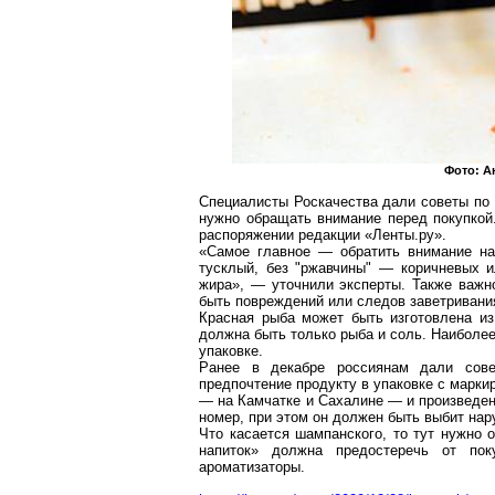
Фото: А
Специалисты
Роскачества
дали советы по 
нужно обращать внимание перед покупкой.
распоряжении редакции «
Ленты
.р
у
».
«Самое главное — обратить внимание на
тусклый, без "ржавчины" — коричневых 
жира», — уточнили эксперты. Также важно
быть повреждений или следов
заветривани
Красная рыба может быть изготовлена из
должна быть только рыба и соль. Наибол
упаковке.
Ранее в декабре россиянам дали сове
предпочтение продукту в упаковке с марки
— на Камчатке и Сахалине — и произведен
номер, при этом он должен быть выбит нару
Что касается шампанского, то тут нужно 
напиток» должна предостеречь от пок
ароматизаторы
.