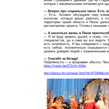
вновь строящимся зданиям, где на стади
которые с минимальными потерями для зда
—
Вопрос про
социальное такси. Есть л
— Есть. Активно обсуждаем тему взаи
коллегам, которые решат работать в э
территории нашей области и Пензы данн
рассмотрению проекта.
Готовы к оказанию 
— А насколько жизнь в Пензе приспособ
— Я не буду кривить душой, и скажу, что
специалистов, да и сами вы все видите. 
есть потребность. И мы собираемся с люд
есть сейчас, положительно сказываются
уровень доверия людей с ограниченными во
— Спасибо за беседу!
Подробности — в программе «Вести. Пен
https://youtu.be/ZCfxVv-Xh6o
http://penza.rfn.ru/rnews.html?id=871849&cid