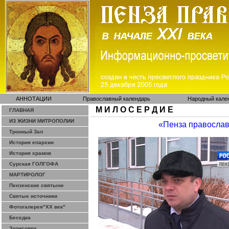
АННОТАЦИИ
Православный календарь
Народный кале
М И Л О С Е Р Д И Е
ГЛАВНАЯ
ИЗ ЖИЗНИ МИТРОПОЛИИ
«Пенза правосла
Тронный Зал
История епархии
История храмов
Сурская ГОЛГОФА
МАРТИРОЛОГ
Пензенские святыни
Святые источники
Фотогалерея"ХХ век"
Беседка
Зарисовки