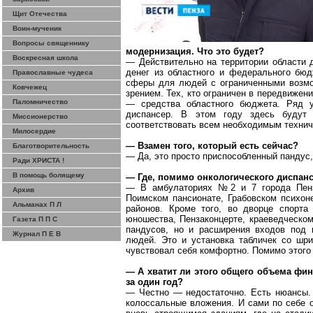
Щит Отечества
Воин-мученик
Вопросы священнику
модернизация. Что это будет?
Воскресная школа
— Действительно на территории области 
денег из областного и федерального бю
Православные чудеса
сферы для людей с ограниченными возмо
Ковчежец
зрением. Тех, кто ограничен в передвижен
Паломничество
— средства областного бюджета. Ряд у
диспансер. В этом году здесь будут 
Миссионерство
соответствовать всем необходимым технич
Милосердие
— Взамен того, который есть сейчас?
Благотворительность
— Да, это просто приспособленный пандус,
Ради ХРИСТА !
В помощь болящему
— Где, помимо онкологического диспанс
— В амбулаториях №2 и 7 города Пе
Архив
Поимском
пансионате, Грабовском психон
Альманах П Л
районов. Кроме того, во дворце спорта
юношества,
Пензаконцерте
, краеведческом
Газета П П С
пандусов, но и расширения входов под 
Журнал П Е В
людей. Это и установка табличек со шр
чувствовал себя комфортно. Помимо этого
— А хватит ли этого общего объема фи
за один год?
— Честно — недостаточно. Есть нюансы. 
колоссальные вложения. И сами по себе о