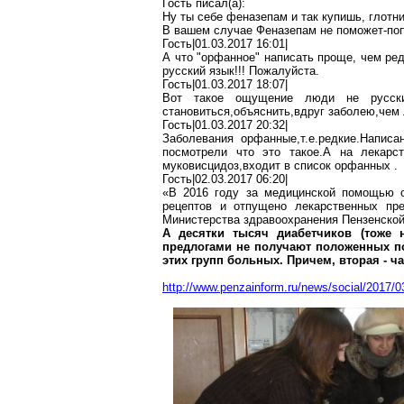
Гость писал(
a
):
Ну
ты себе
феназепам
и так купишь, глотни
В вашем случае
Феназепам
не
поможет-по
Гость|01.03.2017 16:01|
А что "
орфанное
" написать проще, чем ре
русский язык!!! Пожалуйста.
Гость|01.03.2017 18:07|
Вот такое ощущение люди не русс
становиться,объяснить,вдруг
заболею,чем
Гость|01.03.2017 20:32|
Заболевания
орфанные,т.е.редкие
.Н
аписа
посмотрели что это
такое.А
на лекарс
муковисцидоз,входит
в список
орфанных
.
Гость|02.03.2017 06:20|
«В 2016 году за медицинской помощью 
рецептов и отпущено лекарственных п
Министерства здравоохранения Пензенской
А десятки тысяч
диабетчиков
(тоже н
предлогами не получают положенных по
этих групп больных. Причем, вторая - 
http://www.penzainform.ru/news/social/2017/