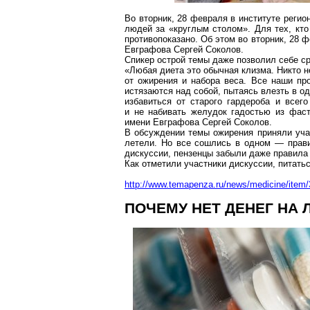
Во вторник, 28 февраля в институте реги
людей за «круглым столом». Для тех, кто
противопоказано. Об этом во вторник, 28 
Евграфова Сергей Соколов.
Спикер острой темы даже позволил себе ср
«Любая диета это обычная клизма. Никто н
от ожирения и набора веса. Все наши пр
истязаются над собой, пытаясь влезть в о
избавиться от старого гардероба и всег
и не набивать желудок гадостью из
фаст
имени Евграфова Сергей Соколов.
В обсуждении темы ожирения приняли учас
летели. Но все сошлись в одном — прави
дискуссии, пензенцы забыли даже правила 
Как отметили участники дискуссии, питать
http://www.temapenza.ru/news/medicine/item/
ПОЧЕМУ НЕТ ДЕНЕГ НА 