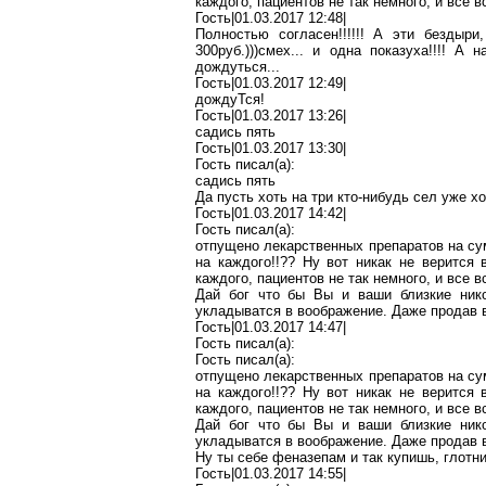
каждого, пациентов не так немного, и все в
Гость|01.03.2017 12:48|
Полностью согласен!!!!!! А эти
бездыри
300руб.))
)с
мех... и одна показуха!!!! А
дождуться
...
Гость|01.03.2017 12:49|
дождуТся
!
Гость|01.03.2017 13:26|
садись пять
Гость|01.03.2017 13:30|
Гость писал(
a
):
садись пять
Да пусть хоть на три кто-нибудь сел уже х
Гость|01.03.2017 14:42|
Гость писал(
a
):
отпущено лекарственных препаратов на с
на каждого!!??
Ну
вот никак не верится в
каждого, пациентов не так немного, и все в
Дай
бог
что бы Вы и ваши близкие ник
укладыватся
в воображение. Даже продав
Гость|01.03.2017 14:47|
Гость писал(
a
):
Гость писал(
a
):
отпущено лекарственных препаратов на с
на каждого!!??
Ну
вот никак не верится в
каждого, пациентов не так немного, и все в
Дай
бог
что бы Вы и ваши близкие ник
укладыватся
в воображение. Даже продав
Ну
ты себе
феназепам
и так купишь, глотни
Гость|01.03.2017 14:55|