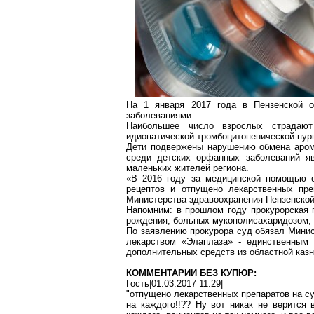
На 1 января 2017 года в Пензенской о
заболеваниями.
Наибольшее число взрослых страдают 
идиопатической
тромбоцитопенической пурп
Дети подвержены нарушению обмена аром
среди детских
орфанных
заболеваний я
маленьких жителей региона.
«В 2016 году за медицинской помощью 
рецептов и отпущено лекарственных пре
Министерства здравоохранения Пензенской
Напомним: в прошлом году прокурорская
рождения, больных
мукополисахаридозом
,
По заявлению прокурора суд обязал Минис
лекарством «
Элаплаза
» - единственным
дополнительных средств из областной казн
КОММЕНТАРИИ БЕЗ КУПЮР:
Гость|01.03.2017 11:29|
"отпущено лекарственных препаратов на 
на каждого!!??
Ну
вот никак не верится в