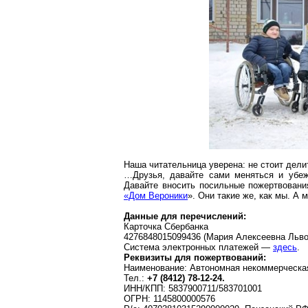
Наша читательница уверена: не стоит дел
…Друзья, давайте сами меняться и убеж
Давайте вносить посильные пожертвования
«Дом Вероники
». Они такие же, как мы. А 
Данные для перечислений:
Карточка Сбербанка
4276848015099436 (Мария Алексеевна Льво
Система электронных платежей —
здесь
.
Реквизиты для пожертвований:
Наименование: Автономная некоммерческая
Тел.:
+7 (8412) 78-12-24.
ИНН/КПП: 5837900711/583701001
ОГРН: 1145800000576