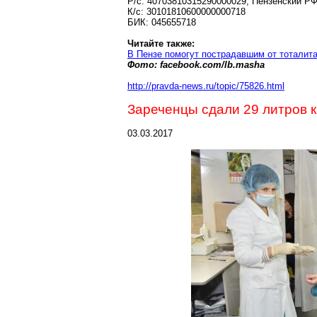
Р
/с: 40703810315290000029, Пензенский Р
К/с: 30101810600000000718
БИК: 045655718
Читайте также:
В Пензе помогут пострадавшим от тоталита
Фото:
facebook
.
com
/
lb
.
masha
http://pravda-news.ru/topic/75826.html
Зареченцы сдали
29 литров
к
03.03.2017