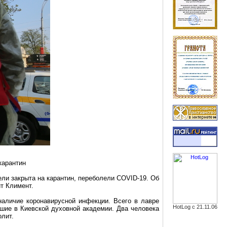
карантин
ли закрыта на карантин, переболели COVID-19. Об
ит
Климент
.
 наличие
коронавирусной
инфекции. Всего в лавре
HotLog с 21.11.06
вшие в Киевской духовной академии. Два человека
олит.