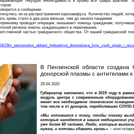
тображающей текущую необходимость в крови) все графы красные. Э
кторов.
говорится в сообщении.
олкнулись из-за распространения
коронавируса
. Количество людей, кото
ть кровь стало в два раза меньше, чем до начала пандемии.
о-прежнему проводят операции, оказывают помощь гражданам, получив
ителей региона помочь
нуждающимся
в переливании.
етственной частью гражданского общества. От вашей гражданской поз
/04/29/v_penzenskoj_oblasti_trebuetsya_donorskaya_krov_vseh_grupp_i_rezus
В Пензенской области создана 
донорской плазмы с антителами к
29.04.2020
Губернатор напомнил, что в 2019 году в ра
модуль центра с современным оборудованием
имеет все необходимое техническое оснащени
том числе и от доноров, переболевших COVID-1
«Мы готовимся к тому, чтобы плазму вызд
которые находятся в наших медицинских уч
уже более 60 человек. Люди, которые выпис
нужна, и готовы сдавать кровь»
, – констатир