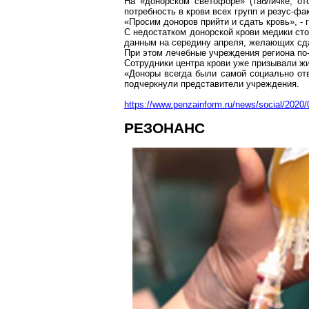
На «донорском светофоре» (табличке, о
потребность в крови всех групп и резус-фа
«Просим доноров прийти и сдать кровь», - 
С недостатком донорской крови медики ст
данным на середину апреля, желающих сда
При этом лечебные учреждения региона п
Сотрудники центра крови уже призывали ж
«Доноры всегда были самой социально отв
подчеркнули представители учреждения.
https://www.penzainform.ru/news/social/2020
РЕЗОНАНС