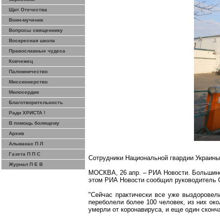
Щит Отечества
Воин-мученик
Вопросы священнику
Воскресная школа
Православные чудеса
Ковчежец
Паломничество
Миссионерство
Милосердие
Благотворительность
Ради ХРИСТА !
В помощь болящему
Архив
Альманах П Л
Газета П П С
Сотрудники Национальной гвардии Украины 
Журнал П Е В
МОСКВА, 26 апр. – РИА Новости. Большинс
этом РИА Новости сообщил руководитель 
"Сейчас практически все уже выздоровел
переболели более 100 человек, из них ок
умерли от
коронавируса
, и еще один сконч