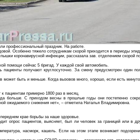
или профессиональный праздник. На работе.
редовой. Особенно тяжело сотрудникам
скорой
приходится в периоды эпид
вспышки
коронавирусной
инфекции, рассказала зав. отделением скорой 
ой помощи сейчас 5 бригад. У каждой свой автомобиль.
ь пациенты получают круглосуточно. За смену предусмотрен один по
в может быть и меньше. Когда вызовов много, хорошо, если есть минуто
к пациентам примерно 1800 раз в месяц.
гда больше. С приходом весны в прошлые годы они постепенно сокр
сной ожидаемого снижения нет», – отметила Наталья Владимировна.
 переднем крае борьбы за наше здоровье.
ит опрос пациентов, выясняет, был ли человек за границей или в дру
емпература, насморк, кашель. Если на этом этапе возникает подозре