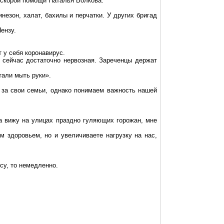
 скорой помощи Наталья Волкова.
езон, халат, бахилы и перчатки. У других бригад
ензу.
т у себя
коронавирус
.
 сейчас достаточно нервозная.
Зареченцы
держат
тали мыть руки».
 за свои семьи, однако понимаем важность нашей
а вижу на улицах праздно гуляющих горожан, мне
м здоровьем, но и увеличиваете нагрузку на нас,
су
, то немедленно.