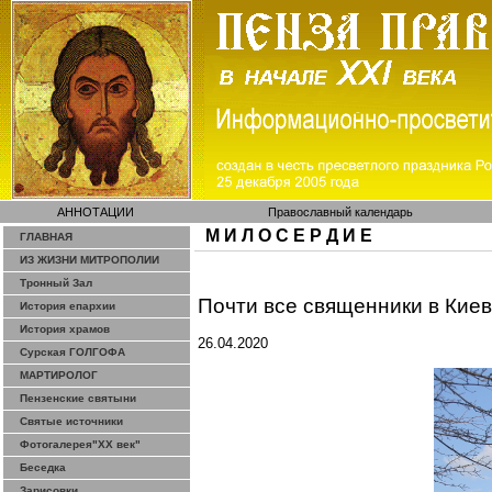
АННОТАЦИИ
Православный календарь
М И Л О С Е Р Д И Е
ГЛАВНАЯ
ИЗ ЖИЗНИ МИТРОПОЛИИ
Тронный Зал
Почти все священники в Кие
История епархии
История храмов
26.04.2020
Сурская ГОЛГОФА
МАРТИРОЛОГ
Пензенские святыни
Святые источники
Фотогалерея"ХХ век"
Беседка
Зарисовки