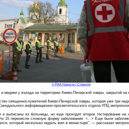
© РИА Новости / Стрингер
и медики у въезда на территорию Киево-Печерской лавры, закрытой на 
тво священнослужителей Киево-Печерской лавры, которая уже три неде
Синодального информационно-просветительского отдела УПЦ митропол
и и выписаны из больницы, но еще проходят второе тестирование на
оло 15 перенесли сложную форму заболевания. <...> Еще были заболе
ался, который несколько недель жил в монастыре", — рассказал митроп