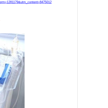
_term=1281179&utm_content=8475012
в