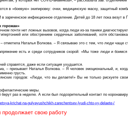
иентам, у которых нет COVID-анамнеза», – рассказала зав. отделением
тся в «боевую» экипировку: очки, медицинскую маску, защитный комбин
 зареченское инфекционное отделение. Детей до 18 лет пока везут в П
х горожан»
чном почти нет ложных вызовов, когда люди из-за паники диагностирую
гипертонией или обострением сердечных заболеваний, хотя обстановка
 – отметила Наталья Волкова. – Я связываю это с тем, что люди чаще с
апряжение есть и среди сотрудников скорой: «Мы тоже люди и боимся
ачей справятся, даже если ситуация ухудшится.
, – призывает Наталья Волкова. – Я человек эмоциональный, и, когд
 именно грусть.
ьянских городов: «Люди, что вы делаете!» Вы не только рискуете свои
офилактические меры.
й
берут раз в неделю. А если был подозрительный контакт по
коронавиру
etsya-krichat-na-gulyayushchikh-zarechentsev-lyudi-chto-vy-delaete-/
 продолжает свою работу