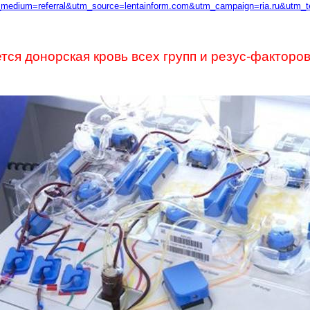
tm_medium=referral&utm_source=lentainform.com&utm_campaign=ria.ru&utm
тся донорская кровь всех групп и резус-факторо