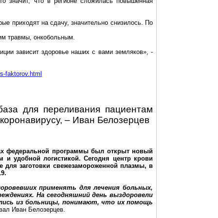
то значит, что в регионе сложилась повышенная
рые приходят на сдачу, значительно снизилось. По
шим травмы,
онкобольным
.
иции зависит здоровье наших с вами земляков», -
-faktorov.html
база для переливания пациентам
коронавирусу
, – Иван Белозерцев
мках федеральной программы был открыт новый
 и удобной логистикой. Сегодня центр крови
е для заготовки свежезамороженной плазмы, в
9.
оровевших применять для лечения больных,
реждениях. На сегодняшний день выздоровели
ались из больницы, понимают, что их помощь
овал Иван Белозерцев.