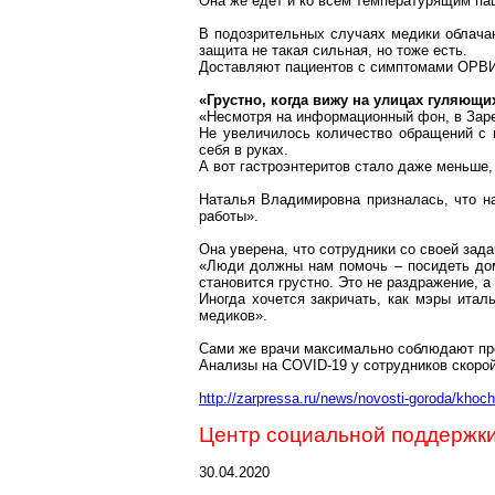
Она же едет и ко всем температурящим пац
В подозрительных случаях медики облачаю
защита не такая сильная, но тоже есть.
Доставляют пациентов с симптомами ОРВИ в
«Грустно, когда вижу на улицах гуляющи
«Несмотря на информационный фон, в Заре
Не увеличилось количество обращений с 
себя в руках.
А вот гастроэнтеритов стало даже меньше,
Наталья Владимировна призналась, что н
работы».
Она уверена, что сотрудники со своей зад
«Люди должны нам помочь – посидеть дома
становится грустно. Это не раздражение, а
Иногда хочется закричать, как мэры итал
медиков».
Сами же врачи максимально соблюдают пр
Анализы на COVID-19 у сотрудников
скоро
http://zarpressa.ru/news/novosti-goroda/khoch
Центр социальной поддержки
30.04.2020