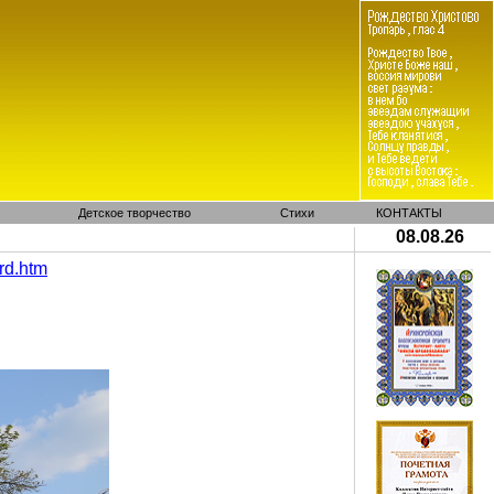
Детское творчество
Стихи
КОНТАКТЫ
08.08.26
rd
.
htm