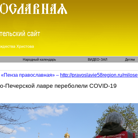
Народный календарь
ВИДЕО-ЗАЛ
Детям
«Пенза православная» –
http://pravoslavie58region.ru/
milose
во-Печерской лавре переболели COVID-19