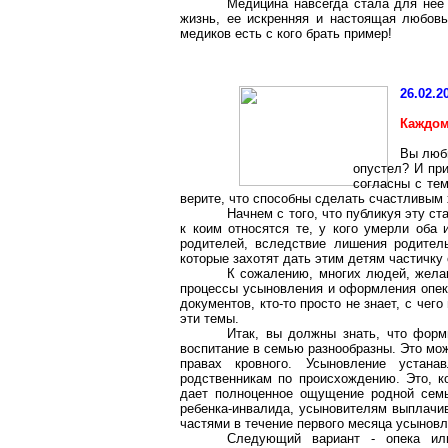
Медицина навсегда стала для нее 
жизнь, ее искренняя и настоящая любовь
медиков есть с кого брать пример!
26.02.2
Каждом
Вы люби
опустел? И при
согласны с тем
верите, что способны сделать счастливым 
Начнем с того, что публикуя эту с
к коим относятся те, у кого умерли оба 
родителей, вследствие лишения родител
которые захотят дать этим детям частичку
К сожалению, многих людей, жела
процессы усыновления и оформления опек
документов, кто-то просто не знает, с чег
эти темы.
Итак, вы должны знать, что форм
воспитание в семью разнообразны. Это мож
правах кровного. Усыновление устана
родственникам по происхождению. Это, к
дает полноценное ощущение родной семь
ребенка-инвалида, усыновителям выплачив
частями в течение первого месяца усыновл
Следующий вариант - опека ил