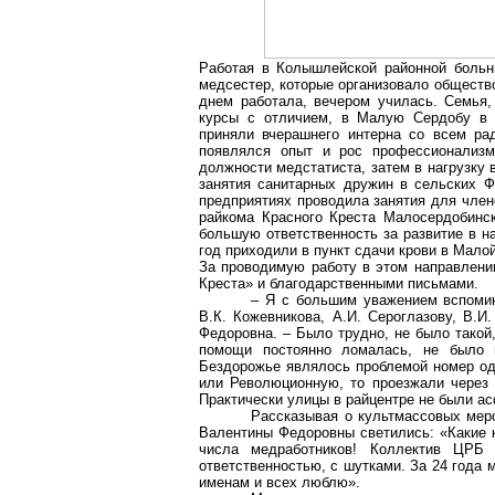
Работая в Колышлейской районной больн
медсестер, которые организовало общество
днем работала, вечером училась. Семья,
курсы с отличием, в Малую Сердобу в 1
приняли вчерашнего интерна со всем ра
появлялся опыт и рос профессионализм
должности медстатиста, затем в нагрузку
занятия санитарных дружин в сельских Ф
предприятиях проводила занятия для член
райкома Красного Креста Малосердобинс
большую ответственность за развитие в н
год приходили в пункт сдачи крови в Малой
За проводимую работу в этом направлени
Креста» и благодарственными письмами.
– Я с большим уважением вспомин
В.К. Кожевникова, А.И. Сероглазову, В.И.
Федоровна. – Было трудно, не было такой
помощи постоянно ломалась, не было г
Бездорожье являлось проблемой номер од
или Революционную, то проезжали через 
Практически улицы в райцентре не были а
Рассказывая о культмассовых меро
Валентины Федоровны светились: «Какие к
числа медработников! Коллектив ЦРБ
ответственностью, с шутками. За 24 года
именам и всех люблю».