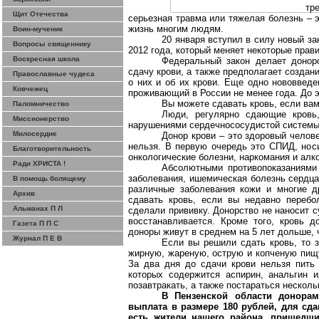
тр
Щит Отечества
серьезная травма или тяжелая болезнь – 
жизнь многим людям.
Воин-мученик
20 января вступил в силу новый за
Вопросы священнику
2012 года, который меняет некоторые прави
Воскресная школа
Федеральный закон делает донорс
сдачу крови, а также предполагает создан
Православные чудеса
о них и об их крови. Еще одно нововведе
Ковчежец
проживающий в России не менее года. До э
Вы можете сдавать кровь, если вам
Паломничество
Люди, регулярно cдающие кровь,
Миссионерство
нарушениями сердечнососудистой системы
Милосердие
Донор крови – это здоровый челове
нельзя. В первую очередь это СПИД, носи
Благотворительность
онкологические болезни, наркомания и алк
Ради ХРИСТА !
Абсолютными противопоказаниями 
заболевания, ишемическая болезнь сердца,
В помощь болящему
различные заболевания кожи и многие д
Архив
сдавать кровь, если вы недавно перебо
Альманах П Л
сделали прививку. Донорство не наносит с
восстанавливается. Кроме того, кровь д
Газета П П С
доноры живут в среднем на 5 лет дольше, ч
Журнал П Е В
Если вы решили сдать кровь, то з
жирную, жареную, острую и копченую пищу
За два дня до сдачи крови нельзя пить 
которых содержится аспирин, анальгин 
позавтракать, а также постараться несколь
В Пензенской области донорам
выплата в размере 180 рублей, для сда
есть жители нашего района, пришедши