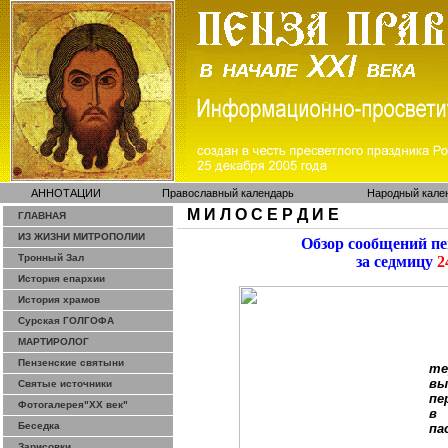
АННОТАЦИИ
Православный календарь
Народный кале
М И Л О С Е Р Д И Е
ГЛАВНАЯ
ИЗ ЖИЗНИ МИТРОПОЛИИ
Обзор сообщений п
Тронный Зал
за седмицу
2
История епархии
История храмов
Сурская ГОЛГОФА
МАРТИРОЛОГ
Пензенские святыни
те
вы
Святые источники
пе
Фотогалерея"ХХ век"
в 
Беседка
па
Зарисовки