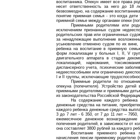
воспитанника. Опекун имеет все права ро
несет ответственность за него до 18 л
безвозмездно, на содержание воспитанник
понятие приемная семья - это когда дети
приемной семье между органами опеки (по
Приемными родителями или роди
исключением признанных судом недееспо
родительских прав или ограниченных судом
за ненадлежащее выполнение возложенны
усыновление отменено судом по их вине, 
ребенка на воспитание в приемную семью
форм локализации у больных I, II, V гру
двигательного аппарата в стадии деком
локализаций, наркомания, токсикоман
диспансерного учета, психические заболе
недееспособными или ограниченно дееспос
I и II группы, исключающие трудоспособнос
Приемные родители по отношени
опекуна (попечителя). Устройство дете
приемными родителями и приемными деть
из законодательства Российской Федераци
На содержание каждого ребенка
денежные средства на питание, приобретен
каждого ребенка денежные средства выплач
3 до 7 лет - 6 350, от 7 до 11 лет – 7950
ежемесячное денежное вознаграждение 
попечения родителей, в зависимости от ко
она составляет 3800 рублей за каждого реб
Воспитание приемного ребенка
начисления пенсии приемному родителю (