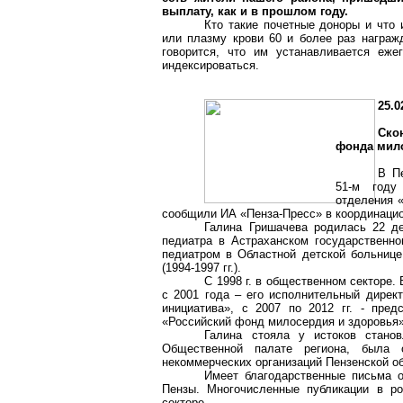
выплату, как и в прошлом году.
Кто такие почетные доноры и что 
или плазму крови 60 и более раз награж
говорится, что им устанавливается еже
индексироваться.
25.0
Ско
фонда мило
В П
51-м году
отделения 
сообщили ИА «Пенза-Пресс» в координацио
Галина Гришачева родилась 22 д
педиатра в Астраханском государственно
педиатром в Областной детской больнице 
(1994-1997 гг.).
С
1998 г
. в общественном секторе. 
с 2001 года – его исполнительный директ
инициатива», с 2007 по 2012 гг. - пр
«Российский фонд милосердия и здоровья»,
Галина стояла у истоков стано
Общественной палате региона, была о
некоммерческих организаций Пензенской об
Имеет благодарственные письма о
Пензы. Многочисленные публикации в ро
секторе.