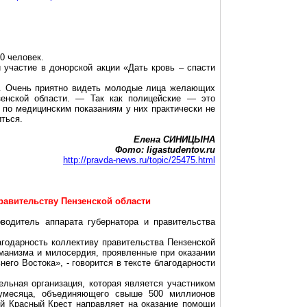
0 человек.
участие в донорской акции «Дать кровь – спасти
ь. Очень приятно видеть молодые лица желающих
зенской области. — Так как полицейские — это
 по медицинским показаниям у них практически не
иться.
Елена СИНИЦЫНА
Фото:
ligastudentov.ru
http://pravda-news.ru/topic/25475.html
равительству Пензенской области
одитель аппарата губернатора и правительства
агодарность коллективу правительства Пензенской
манизма и милосердия, проявленные при оказании
го Востока», - говорится в тексте благодарности
ельная организация, которая является участником
лумесяца, объединяющего свыше 500 миллионов
ий Красный Крест направляет на оказание помощи