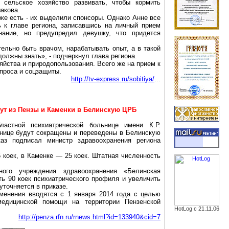
 сельское хозяйство развивать, чтобы кормить
акова.
же есть - их выделили спонсоры. Однако Анне все
 к главе региона, записавшись на личный прием
нание, но предупредил девушку, что придется
ельно быть врачом, нарабатывать опыт, а в такой
должны знать», - подчеркнул глава региона.
яйства и природопользования. Всего же на прием к
проса и соцзащиты.
http://tv-express.ru/sobitiya/
...
ут из Пензы и Каменки в Белинскую ЦРБ
ластной психиатрической больнице имени К.Р.
ьнице будут сокращены и переведены в Белинскую
аз подписал министр здравоохранения региона
5 коек, в Каменке — 25 коек. Штатная численность
ного учреждения здравоохранения «Белинская
ть 90 коек психиатрического профиля и увеличить
точняется в приказе.
зменения вводятся с 1 января 2014 года с целью
медицинской помощи на территории Пензенской
HotLog с 21.11.06
http://penza.rfn.ru/rnews.html?id=133940&cid=7