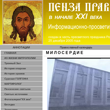
АННОТАЦИИ
Православный календарь
М И Л О С Е Р Д И Е
ГЛАВНАЯ
ИЗ ЖИЗНИ МИТРОПОЛИИ
Тронный Зал
История епархии
История храмов
Сурская ГОЛГОФА
МАРТИРОЛОГ
Пензенские святыни
Святые источники
Фотогалерея"ХХ век"
Беседка
Зарисовки