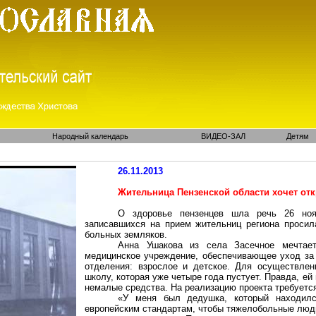
Народный календарь
ВИДЕО-ЗАЛ
Детям
26.11.2013
Жительница Пензенской области хочет от
О здоровье
пензенцев
шла речь 26 нояб
записавшихся на прием жительниц региона проси
больных земляков.
Анна Ушакова из села Засечное мечта
медицинское учреждение, обеспечивающее уход за 
отделения: взрослое и детское. Для осуществле
школу, которая уже четыре года пустует. Правда, ей
немалые средства. На реализацию проекта требуетс
«У меня был дедушка, который находилс
европейским стандартам, чтобы тяжелобольные люди 