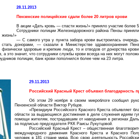
28.11.2013
Пензенские полицейские сдали более
20 литров
крови
В акции «Дать кровь — спасти жизнь!» приняло участие более 5
Сотрудники полиции Железнодорожного района Пензы приняли 
жизнь!»
— С самого утра у пункта забора крови выстроилась очеред
стать донорами, — сказали в Министерстве здравоохранения Пен
физически здоровые и крепкие люди, то и отводов от донорства крови
, а это значит, что сотрудники службы крови всегда на них могут полож
рудников полиции, банк крови пополнился более чем на 23 литра.
29.11.2013
Российский Красный Крест объявил благодарность п
Об этом 29 ноября в своем
микроблоге
сообщил руков
Пензенской области Виктор Рубцов.
«Президиум Российского Красного Креста объявляет бл
области за выдающиеся достижения в деле служения идеям гу
помощи жителям, пострадавшим от наводнения в регионах Дальне
за подписью председателя РКК Раисы
Лукутцовой
.
Российский Красный Крест – общественная благотворит
международного движения Красного Креста и Красного По
человек в 181 стране мира. Всю свою деятельность Российск