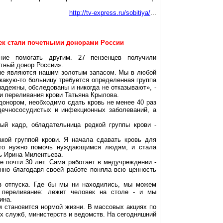
http://tv-express.ru/sobitiya/
...
век стали почетными донорами России
ние помогать другим. 27
пензенцев
получили
тный донор России».
рые являются нашим золотым запасом. Мы в любой
какую-то больницу требуется определенная группа
 надежны, обследованы и никогда не отказывают», -
и переливания крови Татьяна Крылова.
донором, необходимо сдать кровь не менее 40 раз
дечнососудистых и инфекционных заболеваний, а
ый кадр, обладательница редкой группы крови -
акой группой крови. Я начала сдавать кровь для
 что нужно помочь нуждающимся людям, и стала
сь Ирина
Милентьева
.
е почти 30 лет. Сама работает в медучреждении -
енно благодаря своей работе поняла всю ценность
з отпуска. Где бы мы ни находились, мы можем
 переливание: лежит человек на столе - и мы
ина.
м становится нормой жизни. В массовых акциях по
их служб, министерств и ведомств. На сегодняшний