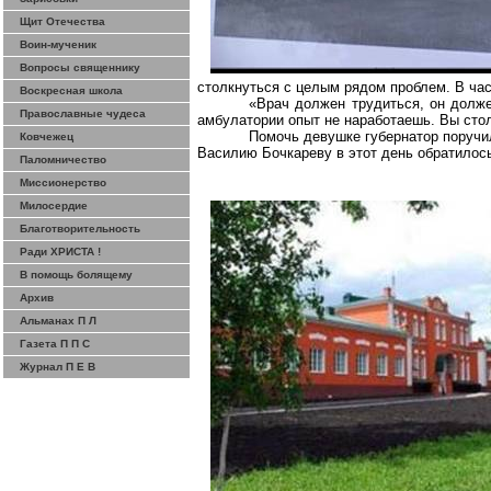
Щит Отечества
Воин-мученик
Вопросы священнику
столкнуться с целым рядом проблем. В час
Воскресная школа
«Врач должен трудиться, он долже
Православные чудеса
амбулатории опыт не наработаешь. Вы стол
Помочь девушке губернатор поручил
Ковчежец
Василию Бочкареву в этот день обратилос
Паломничество
Миссионерство
Милосердие
Благотворительность
Ради ХРИСТА !
В помощь болящему
Архив
Альманах П Л
Газета П П С
Журнал П Е В