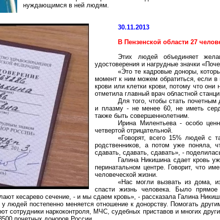
нуждающимся в ней людям.
30.11.2013
В Пензенской области 27 чело
Этих людей объединяет жела
удостоверения и нагрудные значки «Поче
«Это те кадровые доноры, кото
момент к ним можем обратиться, если в 
крови или клетки крови, потому что они
отметила главный врач областной станци
Для того
,
чтобы стать почетным 
и плазму - не менее 60, не иметь сер
также быть совершеннолетним.
Ирина
Милентьева
- особо ценн
четвертой отрицательной.
«Говорят, всего 15% людей с т
родственников, а потом уже поняла,
сдавать, сдавать, сдавать», - поделила
Галина Никишина сдает кровь уж
перинатальном центре. Говорит, что им
человеческой жизни.
«Нас могли вызвать из дома, и
спасти жизнь человека. Было прямое
ают кесарево сечение, - и мы сдаем кровь», - рассказала Галина Никиш
 у людей постепенно меняется отношение к донорству. Помогать други
уют сотрудники
наркоконтроля
, МЧС, судебных приставов и многих друг
3500 почетных доноров России.