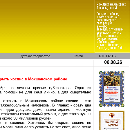
Детское творчество
Стихи
КОНТАКТЫ
06.08.26
крыть хоспис в
Мокшанском
районе
ря на личном приеме губернатора. Одна из
ла помощи не для себя лично, а для смертельно
ет открыть в
Мокшанском
районе хоспис - это
тяжелобольным человеком. В планах - сразу два
ния идеи девушка даже нашла здание - местную
 необходим капитальный ремонт, а для этого нужны
я около 50 миллионов рублей.
я в хосписе. Хотелось бы открыть хоспис по
могли либо легко уходить на тот свет, либо легко