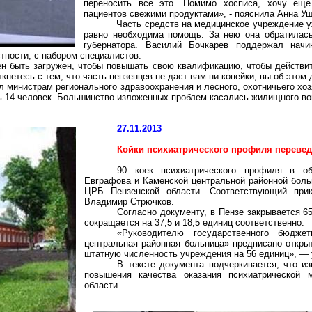
переносить все это. Помимо хосписа, хочу еще
пациентов свежими продуктами», - пояснила Анна Уш
Часть средств на медицинское учреждение у
равно необходима помощь. За нею она обратилась
губернатора. Василий Бочкарев поддержал начи
тности, с набором специалистов.
н быть загружен, чтобы повышать свою квалификацию, чтобы действит
кнетесь с тем, что часть
пензенцев
не даст вам ни копейки, вы об этом 
 министрам регионального здравоохранения и лесного, охотничьего хоз
ь 14 человек. Большинство изложенных проблем касались жилищного во
27.11.2013
Койки психиатрического профиля перевед
90 коек психиатрического профиля в об
Евграфова и Каменской центральной районной бол
ЦРБ Пензенской области. Соответствующий прик
Владимир
Стрючков
.
Согласно документу, в Пензе закрывается 6
сокращается на 37,5 и 18,5 единиц соответственно.
«Руководителю государственного бюджет
центральная районная больница» предписано откры
штатную численность учреждения на 56 единиц», — у
В тексте документа подчеркивается, что и
повышения качества оказания психиатрической 
области.