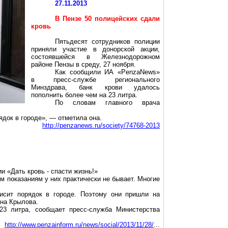
27.11.2013
В Пензе 50 полицейских сдали
кровь
Пятьдесят сотрудников полиции
приняли участие в донорской акции,
состоявшейся в Железнодорожном
районе Пензы в среду, 27 ноября.
Как сообщили ИА «
PenzaNews
»
в пресс-службе регионального
Минздрава, банк крови удалось
пополнить более чем на 23 литра.
По словам главного
врача
ядок в городе», — отметила она.
http://penzanews.ru/society/74768-2013
и «Дать кровь - спасти жизнь!»
м показаниям у них практически не бывает. Многие
исит порядок в городе. Поэтому они пришли на
яна Крылова.
23 литра, сообщает пресс-служба Министерства
http://www.penzainform.ru/news/social/2013/11/28/
...