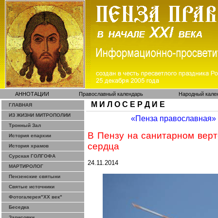
АННОТАЦИИ
Православный календарь
Народный кале
М И Л О С Е Р Д И Е
ГЛАВНАЯ
ИЗ ЖИЗНИ МИТРОПОЛИИ
«Пенза православная»
Тронный Зал
В Пензу на санитарном верт
История епархии
сердца
История храмов
Сурская ГОЛГОФА
24.11.2014
МАРТИРОЛОГ
Пензенские святыни
Святые источники
Фотогалерея"ХХ век"
Беседка
Зарисовки