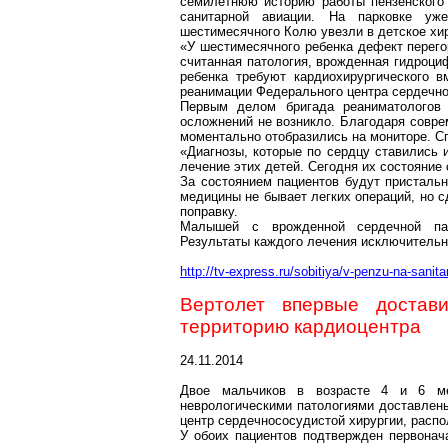
семилетнюю историю работы пензенского 
санитарной авиации. На парковке у
шестимесячного Колю увезли в детское хи
«У шестимесячного ребенка дефект перег
считанная патология, врожденная
гидроци
ребенка требуют кардиохирургического в
реанимации Федерального центра сердечно
Первым делом бригада реаниматологов 
осложнений не возникло. Благодаря совре
моментально отобразились на мониторе. Сп
«Диагнозы, которые по сердцу ставились 
лечение этих детей. Сегодня их состояние 
За состоянием пациентов будут пристальн
медицины не бывает легких операций, но 
поправку.
Малышей с врожденной сердечной пато
Результаты каждого лечения исключительно
http://tv-express.ru/sobitiya/v-penzu-na-sanita
Вертолет впервые доста
территорию кардиоцентра
24.11.2014
Двое мальчиков в возрасте 4 и 6 м
неврологическими патологиями доставлен
центр сердечнососудистой хирургии, распо
У обоих пациентов подтвержден первонач