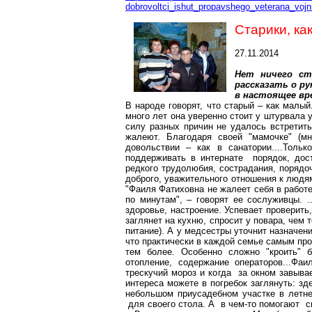
dobrovoltci_ishut_propavshego_veterana_vojn
Старики, ка
27.11.2014
Нет ничего ст
рассказать о р
в настоящее вр
В народе говорят, что старый – как малый
много лет она уверенно стоит у штурвала
силу разных причин не удалось встретить
жалеют. Благодаря своей "мамочке" (м
довольствии – как в санатории
....
Тольк
поддерживать в интернате порядок, дос
редкого трудолюбия, сострадания, порядоч
доброго, уважительного отношения к людям
"
Фаиля
Фатиховна
не жалеет себя в работе
по минутам", – говорят ее сослуживцы. .
здоровье, настроение. Успевает проверить
заглянет на кухню, спросит у повара, чем 
питание). А у медсестры уточнит назначен
что практически в каждой семье самым пр
тем более. Особенно сложно "кроить" 
отопление, содержание операторов..
.
Ф
аи
трескучий мороз и когда за окном завыва
интереса можете в погребок заглянуть: з
небольшом приусадебном участке в летн
для своего стола. А в чем-то помогают сп