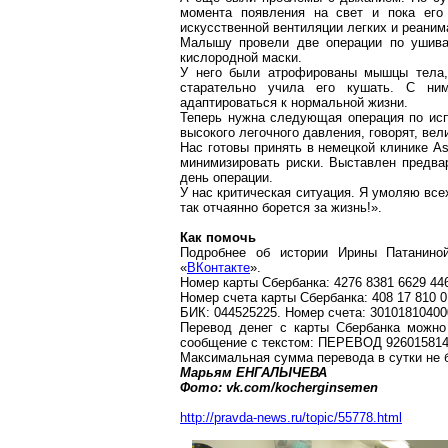
момента появления на свет и пока его
искусственной вентиляции легких и реаним
Малышу провели две операции по
ушив
кислородной маски.
У него были атрофированы мышцы тела,
старательно учила его кушать. С ним
адаптироваться к нормальной жизни.
Теперь нужна следующая операция по исп
высокого легочного давления, говорят, вел
Нас
готовы
принять в немецкой клинике
As
минимизировать риски. Выставлен предва
день операции.
У нас критическая ситуация. Я умоляю всех
так отчаянно борется за жизнь!».
Как помочь
Подробнее об истории Ирины
Патанино
«
ВКонтакте
».
Номер карты Сбербанка: 4276 8381 6629 44
Номер счета карты Сбербанка: 408 17 810 0
БИК: 044525225. Номер счета: 30101810400
Перевод денег с карты Сбербанка можно
сообщение с текстом: ПЕРЕВОД 926015814
Максимальная сумма перевода в сутки не 
Марьям ЕНГАЛЫЧЕВА
Фото: vk.com/kocherginsemen
http://pravda-news.ru/topic/55778.html