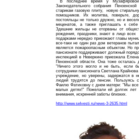
В последнее время у
Музафяровой
Законодательного собрания Пензенско
старикам газовую плиту, новую стиральну
помощников. Их молитва, поверьте, дор
постояльцы
не
только дружно, но и весел
меценатов, а также приглашать к себе 
Здешние жильцы не оторваны от общест
рождения, праздники, знают в лицо всех 
подарками нередко приезжают главы муниц
все-таки не один раз дом ветеранов пыта
является пожароопасным объектом. Но пр
пансионате поддерживают должный порядо
инспекцией в Неверкино приезжала Елен
Пензенской области. Она тоже осталась 
"Ничего этого могло и не быть, если
б
сотрудники пансионата Светлана
Крайнова
учреждение, но уверены, задержатся в н
людей трудятся до пенсии.
Пользуясь
сл
Фаилю
Фатиховну
с днем матери: "Мы все 
малых детях!" Пожелали ей
долгих
лет 
внимания, искренней заботы близких.
http://www.selvesti.ru/news-3-2635.html