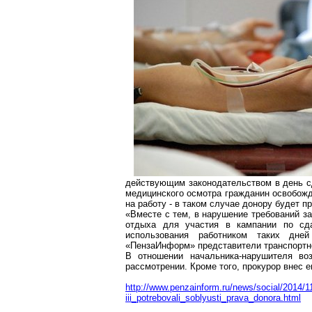
действующим законодательством в день сд
медицинского осмотра гражданин освобожд
на работу - в таком случае донору будет п
«Вместе с тем, в нарушение требований за
отдыха для участия в кампании по сда
использования работником таких дне
«
ПензаИнформ
» представители транспортн
В отношении начальника-нарушителя во
рассмотрении. Кроме того, прокурор внес 
http://www.penzainform.ru/news/social/2014/1
iii_potrebovali_soblyusti_prava_donora.html