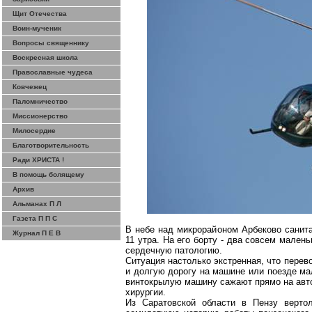
Щит Отечества
Воин-мученик
Вопросы священнику
Воскресная школа
Православные чудеса
Ковчежец
Паломничество
Миссионерство
Милосердие
Благотворительность
Ради ХРИСТА !
В помощь болящему
Архив
Альманах П Л
Газета П П С
В небе над микрорайоном Арбеково санита
Журнал П Е В
11 утра. На его борту - два совсем мален
сердечную патологию.
Ситуация настолько экстренная, что перев
и долгую дорогу на машине или поезде ма
винтокрылую машину сажают прямо на авт
хирургии.
Из Саратовской области в Пензу верто