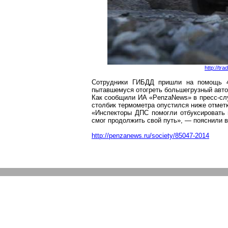
http://tr
Сотрудники ГИ
БДД пр
ишли на помощь 4
пытавшемуся отогреть большегрузный авт
Как сообщили ИА «
PenzaNews
» в пресс-с
столбик термометра опустился ниже отмет
«Инспекторы ДПС помогли отбуксировать 
смог продолжить свой путь», — пояснили в
http://penzanews.ru/society/85047-2014