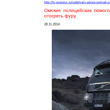
http://tv-express.ru/sobitiya/v-penze-pojma
Омские полицейские помог
отогреть фуру
28.11.2014