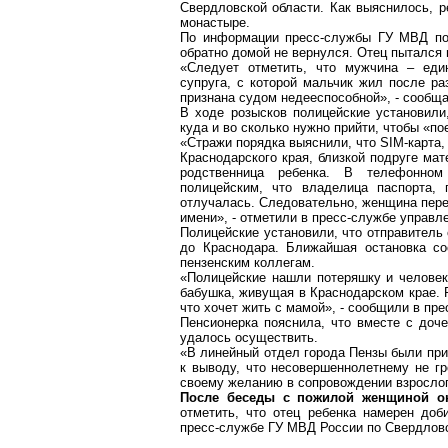
Свердловской области. Как выяснилось, 
монастыре.
По информации пресс-службы ГУ МВД по 
обратно домой не вернулся. Отец пытался 
«Следует отметить, что мужчина – един
супруга, с которой мальчик жил после ра
признана судом недееспособной», - сообщ
В ходе розысков полицейские установили
куда и во сколько нужно прийти, чтобы «по
«Стражи порядка выяснили, что SIM-карта
Краснодарского края, близкой подруге ма
родственница ребенка. В телефонном
полицейским, что владелица паспорта, 
отлучалась. Следовательно, женщина пере
имени», - отметили в пресс-службе управл
Полицейские установили, что отправитель
до Краснодара. Ближайшая остановка со
пензенским коллегам.
«Полицейские нашли
потеряшку
и человек
бабушка, живущая в Краснодарском крае. Р
что хочет жить с мамой», - сообщили в пре
Пенсионерка пояснила, что вместе с доче
удалось осуществить.
«В линейный отдел города Пензы были при
к выводу, что несовершеннолетнему не гр
своему желанию в сопровождении взрослог
После беседы с пожилой женщиной он
отметить, что отец ребенка намерен доб
пресс-службе ГУ МВД России по Свердловс