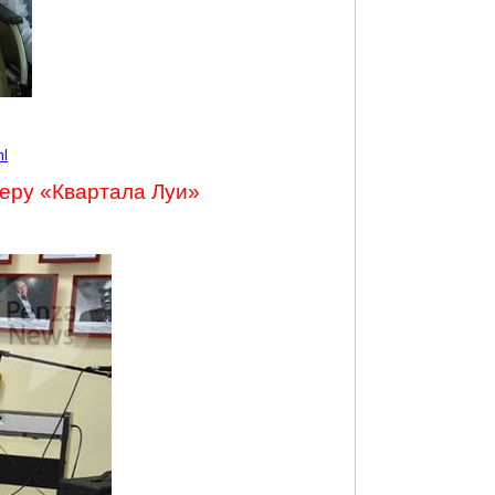
ml
феру «Квартала Луи»