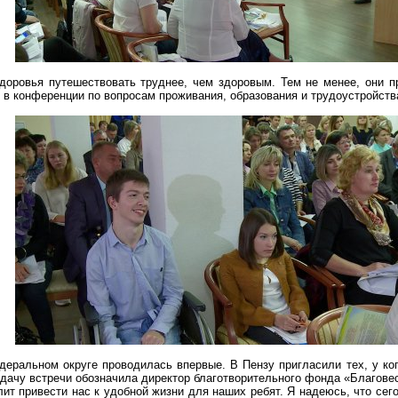
оровья путешествовать труднее, чем здоровым. Тем не менее, они п
 в конференции по вопросам проживания, образования и трудоустройств
еральном округе проводилась впервые. В Пензу пригласили тех, у ко
дачу встречи обозначила директор благотворительного фонда «Благове
лит привести нас к удобной жизни для наших ребят. Я надеюсь, что сег