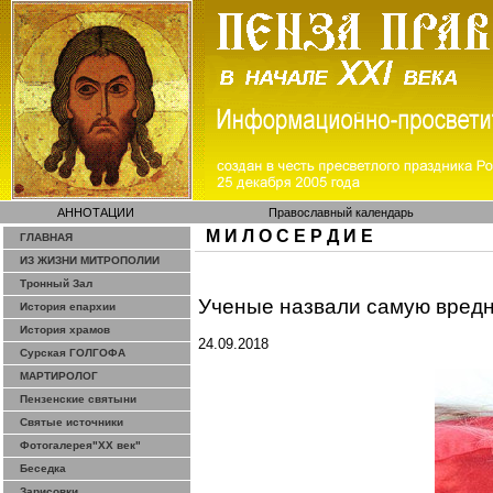
АННОТАЦИИ
Православный календарь
М И Л О С Е Р Д И Е
ГЛАВНАЯ
ИЗ ЖИЗНИ МИТРОПОЛИИ
Тронный Зал
Ученые назвали самую вредн
История епархии
История храмов
24.09.2018
Сурская ГОЛГОФА
МАРТИРОЛОГ
Пензенские святыни
Святые источники
Фотогалерея"ХХ век"
Беседка
Зарисовки