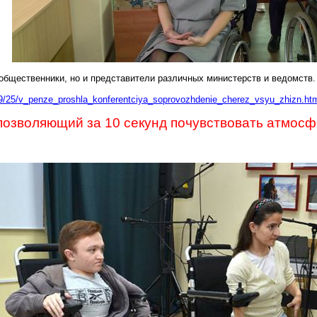
общественники, но и представители различных министерств и ведомств.
/09/25/v_penze_proshla_konferentciya_soprovozhdenie_cherez_vsyu_zhizn.ht
 позволяющий за 10 секунд почувствовать атмос