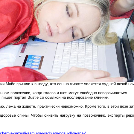
ики
Майо
пришли к выводу, что сон на животе является худшей позой но
льном положении, когда голова и шея могут свободно поворачиваться.
, пишет портал
Bustle
со ссылкой на исследование клиники.
ью, лежа на
животе
, практически невозможно. Кроме того, в этой позе 
здоровье спины. Чтобы снизить нагрузку на позвоночник, эксперты р
a/uchenye-nazvali-samuyu-vrednuyu-pozu-dlya-sna-/