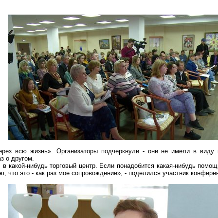
рез всю жизнь». Организаторы подчеркнули - они не имели в виду 
аз
о
другом.
, в какой-нибудь торговый центр. Если понадобится какая-нибудь помо
ю, что это - как раз мое сопровождение», - поделился участник конфер