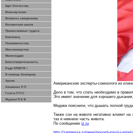
Щит Отечества
Воин-мученик
Вопросы священнику
Воскресная школа
Православные чудеса
Ковчежец
Паломничество
Миссионерство
Милосердие
Благотворительность
Ради ХРИСТА !
В помощь болящему
Архив
Американские
эксперты-сомнологи
из клин
Альманах П Л
Дело в том, что спать необходимо в прави
Газета П П С
Это имеет значение для хорошего дыхания
Журнал П Е В
Медики пояснили, что дышать полной груд
Также сон на
животе
негативно влияет на 
таз и нижнюю часть живота.
По сообщению
iz.ru
http://zarpressa.ru/news/novosti-rossii-i-mir