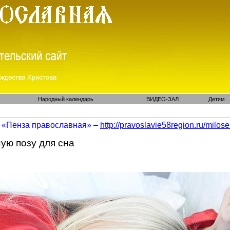
Народный календарь
ВИДЕО-ЗАЛ
Детям
«Пенза православная» –
http://pravoslavie58region.ru/
milose
ую позу для сна