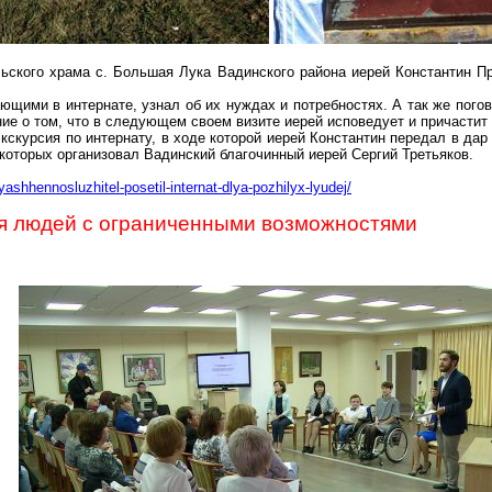
льского храма с. Большая Лука
Вадинского
района иерей Константин П
щими в интернате, узнал об их нуждах и потребностях. А так же пого
ие о том, что в следующем своем визите иерей исповедует и причасти
скурсия по интернату, в ходе которой иерей Константин передал в да
 которых организовал
Вадинский
благочинный иерей Сергий Третьяков.
ashhennosluzhitel-posetil-internat-dlya-pozhilyx-lyudej/
я людей с ограниченными возможностями