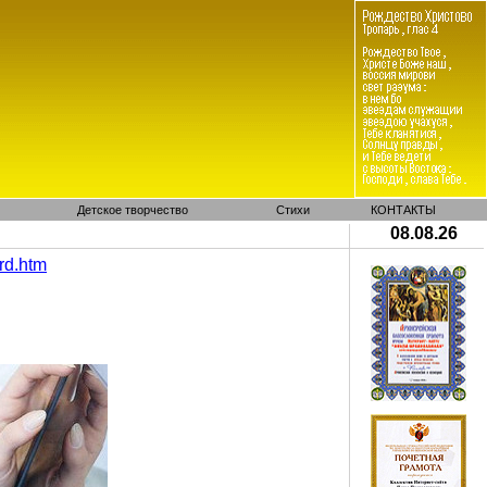
Детское творчество
Стихи
КОНТАКТЫ
08.08.26
rd
.
htm