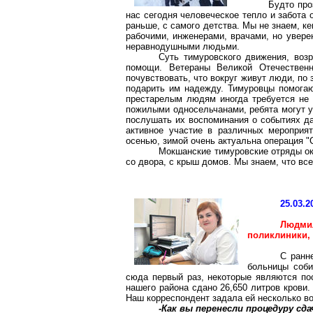
Будто про
нас сегодня человеческое тепло и забота
раньше, с самого детства. Мы не знаем, к
рабочими, инженерами, врачами, но уверен
неравнодушными людьми.
Суть тимуровского движения, воз
помощи. Ветераны Великой Отечествен
почувствовать, что вокруг живут люди, по
подарить им надежду. Тимуровцы помогаю
престарелым людям иногда требуется не 
пожилыми односельчанами, ребята могут уз
послушать их воспоминания о событиях да
активное участие в различных мероприят
осенью, зимой очень актуальна операция "С
Мокшанские
тимуровские отряды о
со двора, с крыш домов. Мы знаем, что в
25.03.2
Людмил
поликлиники,
С ранн
больницы соби
сюда первый раз, некоторые являются по
нашего района сдано
26,650 литров
крови.
Наш корреспондент задала ей несколько в
-Как вы перенесли процедуру сд