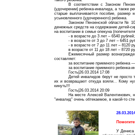
В соответствии с Законом Пензе
(удочерении) ребенка-инвалида, а также ре
старше выплачивается пособие, размер ко
усыновленного (удочеренного) ребенка.
Законом Пензенской области № 10
денежных средств на содержание детей-си
на воспитании в семье опекуна (попечителя
- в возрасте до 3 лет – 6540 рублей
- в возрасте от 3 до 7 лет – 6451 ру
- в возрасте от 7 до 11 лет – 8120 р
в возрасте от 11 до 18 лет – 8720 р
Ежемесячный размер вознагражден
составляет:
за воспитание приемного ребенка —
за воспитание приемного ребенка-и
Гость|26.03.2014 17:08
Детей инвалидов берут не просто 
их и возвращают откуда взяли... Кому ну
кинуть!!!
Гость|26.03.2014 20:09
На месте Алексей Валентинович, н
"инвалид" очень обтекаемое, в какой-то ст
28.03.201
Помогите
У Дениса