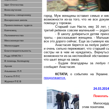
Щит Отечества
Воин-мученик
Вопросы священнику
город. Муж женщины оставил семью и ника
возможности из-за того, что не все доку
Воскресная школа
помощи у горожан.
Православные чудеса
Старший сын Насти, ему 16 лет, 
третий ребенок совсем маленький — родил
Ковчежец
- В школу добираться детям прихо
Паломничество
траты, - рассказывает женщина. - Малышк
Миссионерство
все это дорого сейчас. Еще за съемную кв
Анастасия берется за любую работ
Милосердие
и очень сильно переживает, что старший с
Благотворительность
сестры ни в чем не нуждались. Вернуться
возможности из-за неспокойной обстановки
Ради ХРИСТА !
что шьет вещи на заказ.
В помощь болящему
- Будем благодарны за любую 
Архив
сообщает Анастасия.
Альманах П Л
КСТАТИ,
о событиях на Украине
Газета П П С
продолжается.
Журнал П Е В
24.03.201
Помогать
Милосерди
этим понятиям.