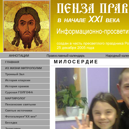
АННОТАЦИИ
Православный календарь
Народный кале
М И Л О С Е Р Д И Е
ГЛАВНАЯ
ИЗ ЖИЗНИ МИТРОПОЛИИ
Тронный Зал
История епархии
История храмов
Сурская ГОЛГОФА
МАРТИРОЛОГ
Пензенские святыни
Святые источники
Фотогалерея"ХХ век"
Беседка
Зарисовки