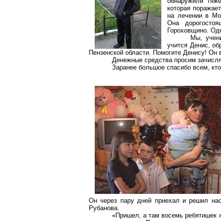
обнаружили тяж
которая поражае
на лечении в Мо
Она дорогосто
Гороховщино
. Од
Мы, учен
учится Денис, о
Пензенской области. Помогите Денису! Он 
Денежные средства просим зачисля
Заранее большое спасибо всем, кт
Он через пару дней приехал и решил на
Рубанова
.
«Пришел, а там восемь ребятишек ж