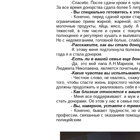
-Спасибо. После сдачи крови я чув
За все время донорства сдала более
5 лит
- Вы специально готовитесь к эт
- Конечно, перед сдачей крови ста
ограничиваю прием жирной, жареной, ос
молочные продукты, яйца, мясо, рыбу. А
тяжестей, в том числе и сумок с покуп
полноценно и регулярно кушать и выпиват
Но с недомоганием, головной болью, слабо
-Расскажите, как вы стали дон
-К этому меня подтолкнула болезн
года я и стала донором.
-Есть ли в вашей семье еще дон
-Да, это мой папа
А.Н.Маризов
, т
Людмила Николаевна, является почетным 
-Какие чувства вы испытывает
- Честное слово, не хвалясь, скажу
того, чтобы спасти жизнь взрослого чело
должны продолжить и реализовать себя в н
- Как близкие относятся к ваш
- Меня все поддерживают: и муж и 
стать донорами. Об этом у нас в семье пос
- Вы, наверное, устаете с тре
- Конечно, бывают трудности, но 
профессии, связанные с оказанием помощи
полицейским.