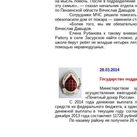
на мысль помочь. После в подразделении 
эту семью», — сказал начальник отдела 
по Пензенской области Вячеслав Давыдов.
Сотрудники МЧС решили помогать 
обезопасили дом от пожара — заменили ст
«Более того, мы им обязательн
Вячеслав Давыдов.
Елена
Рубанова
к такому внимани
Работу в селе
Засурское
найти сложно, д
школе берут ребят не младше четырех лет,
помощью неравнодушных.
28.03.2014
Государство подд
Министерством з
осуществления ежегодно
«Почетный донор России».
С 2014 года денежная выплата п
средств из федерального бюджета, а один
денежной выплаты в текущем году согла
декабря 2013 года составляет 11728 рубле
По нашему району ее получили 26 