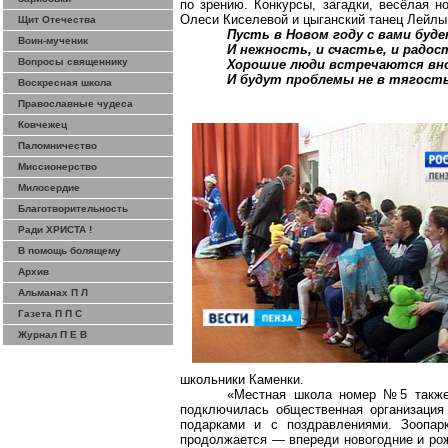
по зрению. Конкурсы, загадки, весёлая н
Олеси Киселевой и цыганский танец Лейл
Щит Отечества
Пусть в Новом году с вами буд
Воин-мученик
И нежность, и счастье, и радос
Вопросы священнику
Хорошие люди встречаются вн
И будут проблемы не в тягость
Воскресная школа
Православные чудеса
Ковчежец
Паломничество
Миссионерство
Милосердие
Благотворительность
Ради ХРИСТА !
В помощь болящему
Архив
Альманах П Л
Газета П П С
Журнал П Е В
школьники Каменки.
«Местная школа номер №5 также 
подключилась общественная организация
подарками и с поздравлениями. Зоопар
продолжается — впереди новогодние и рож