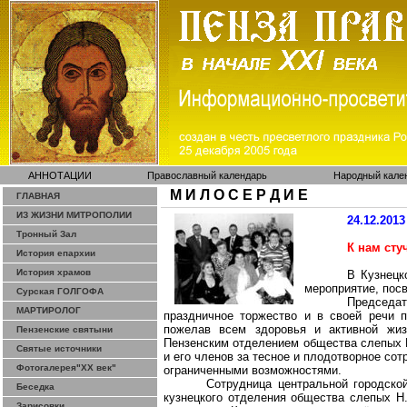
АННОТАЦИИ
Православный календарь
Народный кале
М И Л О С Е Р Д И Е
ГЛАВНАЯ
ИЗ ЖИЗНИ МИТРОПОЛИИ
24.12.2013
Тронный Зал
К нам сту
История епархии
История храмов
В Кузнецк
мероприятие, пос
Сурская ГОЛГОФА
Председа
МАРТИРОЛОГ
праздничное торжество и в своей речи 
пожелав всем здоровья и активной жиз
Пензенские святыни
Пензенским отделением общества слепых
Святые источники
и его членов за тесное и плодотворное со
Фотогалерея"ХХ век"
ограниченными возможностями.
Сотрудница центральной городско
Беседка
кузнецкого отделения общества слепых Н.
Зарисовки