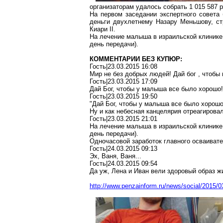
организаторам удалось собрать 1 015 587 р
На первом заседании экспертного совета
деньги двухлетнему Назару Меньшову, с
Киари II.
На лечение малыша в израильской клинике 
день передачи).
КОММЕНТАРИИ БЕЗ КУПЮР:
Гость|23.03.2015 16:08
Мир не без добрых людей! Дай бог , чтобы
Гость|23.03.2015 17:09
Дай Бог, чтобы у малыша все было хорошо!
Гость|23.03.2015 19:50
"Дай Бог, чтобы у малыша все было хорошо!
Ну и как небесная канцелярия отреагирова
Гость|23.03.2015 21:01
На лечение малыша в израильской клинике 
день передачи).
Одночасовой заработок главного осваивате
Гость|24.03.2015 09:13
Эх, Ваня, Ваня...
Гость|24.03.2015 09:54
Да уж, Лена и Иван вели здоровый образ жиз
http://www.penzainform.ru/news/social/2015/