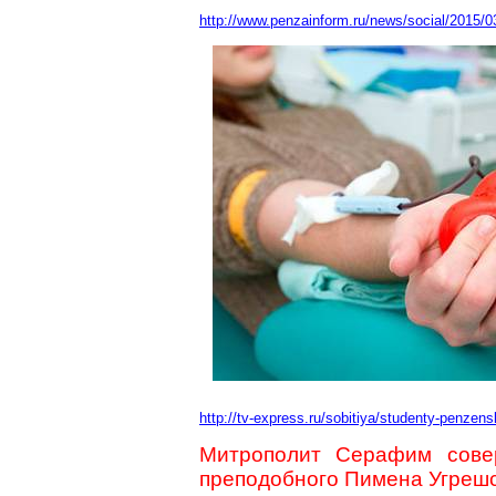
http://www.penzainform.ru/news/social/2015
http://tv-express.ru/sobitiya/studenty-penzen
Митрополит Серафим сове
преподобного Пимена Угрешс