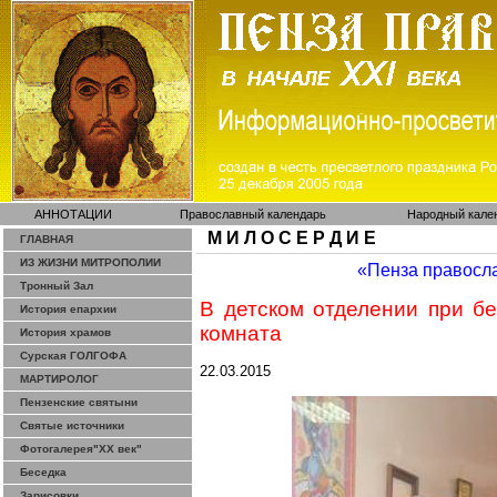
АННОТАЦИИ
Православный календарь
Народный кале
М И Л О С Е Р Д И Е
ГЛАВНАЯ
ИЗ ЖИЗНИ МИТРОПОЛИИ
«Пенза правосл
Тронный Зал
В детском отделении при б
История епархии
комната
История храмов
Сурская ГОЛГОФА
22.03.2015
МАРТИРОЛОГ
Пензенские святыни
Святые источники
Фотогалерея"ХХ век"
Беседка
Зарисовки