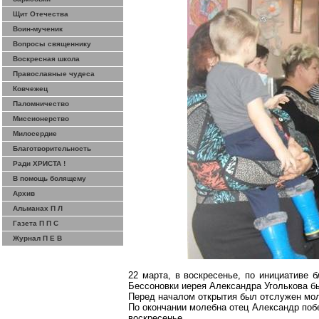
Щит Отечества
Воин-мученик
Вопросы священнику
Воскресная школа
Православные чудеса
Ковчежец
Паломничество
Миссионерство
Милосердие
Благотворительность
Ради ХРИСТА !
В помощь болящему
Архив
Альманах П Л
Газета П П С
Журнал П Е В
22 марта, в воскресенье, по инициативе 
Бессоновки иерея Александра Уголькова б
Перед началом открытия был отслужен мол
По окончании молебна отец Александр поб
воскресенье.