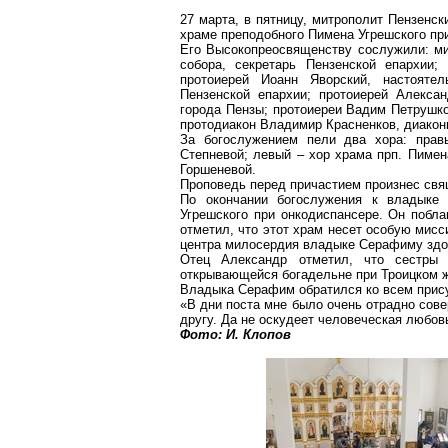
27 марта, в пятницу, митрополит Пензен
храме преподобного Пимена Угрешского пр
Его Высокопреосвященству сослужили: ми
собора, секретарь Пензенской епархии;
протоиерей Иоанн Яворский, настоятел
Пензенской епархии; протоиерей Алекса
города Пензы; протоиереи Вадим Петрушко
протодиакон Владимир Красненков, диакон
За богослужением пели два хора: прав
Степневой; левый – хор храма прп. Пимен
Горшеневой.
Проповедь перед причастием произнес свя
По окончании богослужения к владыке 
Угрешского при онкодиспансере. Он побл
отметил, что этот храм несет особую мисс
центра милосердия владыке Серафиму здо
Отец Александр отметил, что сестры 
открывающейся богадельне при Троицком 
Владыка Серафим обратился ко всем при
«В дни поста мне было очень отрадно сов
другу. Да не оскудеет человеческая любов
Фото: И. Клопов