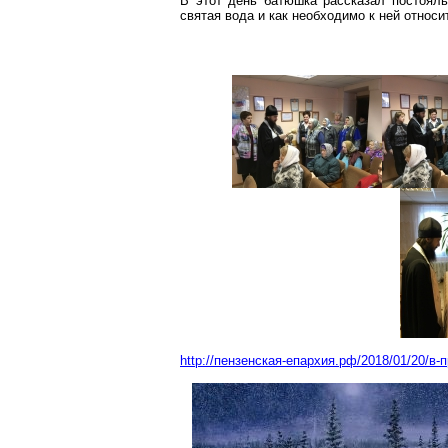
В этот день батюшка рассказал постояль
святая вода и как необходимо к ней относи
http://пензенская-епархия.рф/2018/01/20/в