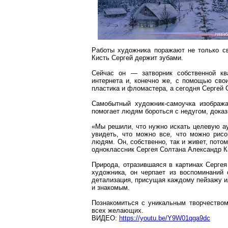
Работы художника поражают не только св
Кисть Сергей держит зубами.
Сейчас он — затворник собственной к
интернета
и, конечно же, с помощью свои
пластика и фломастера, а сегодня Сергей
Самобытный художник-самоучка изобража
помогает людям бороться с недугом, дока
«Мы решили, что нужно искать целев
ую а
увидеть, что можно все, что можно рис
людям. Он, собственно, так и живет, пото
одноклассник Сергея
Солтана
Александр К
Природа, отразившаяся в картинах Серге
художника, он черпает из воспоминаний
детализация, присущая каждому пейзажу и
и знакомым.
Познакомиться с уникальным творчество
всех желающих.
ВИДЕО:
https://youtu.be/Y9W01qga9dc