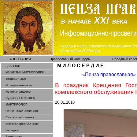
АННОТАЦИИ
Православный календарь
Народный кале
М И Л О С Е Р Д И Е
ГЛАВНАЯ
ИЗ ЖИЗНИ МИТРОПОЛИИ
«Пенза православная»
Тронный Зал
В праздник Крещения Госп
История епархии
комплексного обслуживания 
История храмов
Сурская ГОЛГОФА
20.01.2018
МАРТИРОЛОГ
Пензенские святыни
Святые источники
Фотогалерея"ХХ век"
Беседка
Зарисовки