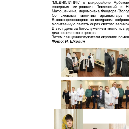
“МЕДИКЛИНИК” в микрорайоне Арбеково
совершил митрополит Пензенский и
Н
Матюшечкина
, иеромонаха Феодора (Воло
Со словами молитвы архипастырь о
Высокопреосвященство поздравил
собрав
молитвенную память образ святого велико
В этот день за богослужением молились ру
диагностического центра.
Затем священнослужители окропили помеще
Фото: И.
Школин