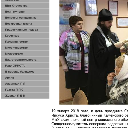
Щит Отечества
Воин-мученик
Вопросы священнику
Воскресная школа
Православные чудеса
Ковчежец
Паломничество
Миссионерство
Милосердие
Благотворительность
Ради ХРИСТА !
В помощь болящему
Архив
Альманах П Л
Газета П П С
Журнал П Е В
19 января 2018 года, в день праздника 
Иисуса Христа, благочинный Каменского р
МБУ «Комплексный центр социального обсл
Священнослужитель совершил
водосвятны