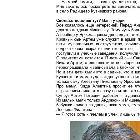
— На моей памяти, — вздохнул директор, 
Мне захотелось посмотреть на замечател
в село
Радищево
Кузнецкого района.
Сколько девочек тут?
Ван-ту-фри
Все оказалось еще интересней. Перед Ан
другого детдома
Мишеньку
. Тому чуть бол
А вообще у Ярославцевых двенадцать дете
Кровный сын Артем уже служит в армии по
пяти музыкальных инструментах, сочин
подростковом возрасте или около того, 
поступили в учебные заведения, получили 
С родителями остаются 17-летний сын Саш
Вика и Артем, а еще шестилетняя
Ларисоч
переспрашивала и записывала в блокнот, ч
Но и эти дети были кто в садике, кто в 
Кузнецке, и мама туда каждое утро отвози
только саму Алевтину Николаевну Яросла
Про маму. Когда Алевтина просит ее чт
выражением лица, что сразу понятно: это 
Супруг Артем Петрович работал — в данны
Из
малых
были только
Андрюсик
и
Мишень
бабушки кричал за двоих, пока мама, смея
Леонида Филатова:
— Я готов хоть к пчелам в улей, лишь бы т