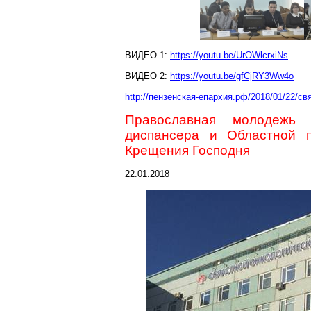
ВИДЕО 1:
https://youtu.be/UrOWlcrxiNs
ВИДЕО 2:
https://youtu.be/gfCjRY3Ww4o
http://пензенская-епархия.рф/2018/01/22/с
Православная молодежь п
диспансера и Областной п
Крещения Господня
22.01.2018