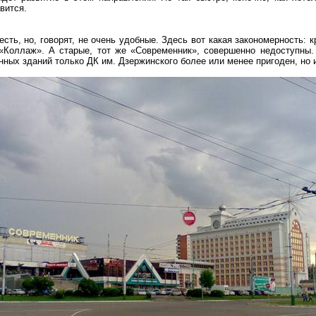
вится.
ть, но, говорят, не очень удобные. Здесь вот какая закономерность: 
 «Коллаж». А старые, тот же «Современник», совершенно недоступны
нных зданий только ДК им. Дзержинского более или менее пригоден, но 