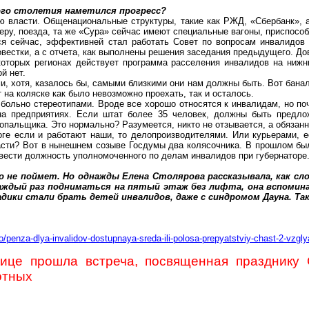
ого столетия наметился прогресс?
ю власти. Общенациональные структуры, такие как РЖД, «Сбербанк», 
еру, поезда, та же «Сура» сейчас имеют специальные вагоны, приспосо
ся сейчас, эффективней стал работать Совет по вопросам инвалидов 
овестки, а с отчета, как выполнены решения заседания предыдущего. До
екоторых регионах действует программа расселения инвалидов на ни
ой
нет.
, хотя, казалось бы, самыми близкими они нам должны быть. Вот бана
т на коляске как было невозможно проехать, так и осталось.
 больно стереотипами. Вроде все хорошо относятся к инвалидам, но по
 на
предприятиях
. Если штат более 35 человек, должны быть предло
альщика. Это нормально? Разумеется, никто не отзывается, а обязанно
оге если и работают
наши
, то делопроизводителями. Или курьерами, е
ласти? Вот в нынешнем созыве Госдумы два колясочника. В прошлом был
ести должность уполномоченного по делам инвалидов при губернаторе. 
 не поймет. Но однажды Елена Столярова рассказывала, как сло
аждый раз подниматься на пятый этаж без лифта, она вспоминал
адики стали брать детей инвалидов, даже с синдромом Дауна. Т
o/penza-dlya-invalidov-dostupnaya-sreda-ili-polosa-prepyatstviy-chast-2-v
нице прошла встреча, посвященная празднику
отных