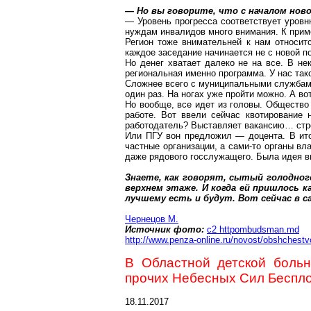
— Но вы говорите, что с началом нов
— Уровень прогресса соответствует уровн
нуждам инвалидов много внимания. К прим
Регион тоже внимательней к нам относит
каждое заседание начинается не с новой п
Но денег хватает далеко не на все. В н
региональная именно программа. У нас
так
Сложнее всего с муниципальными службами
один раз. На ногах уже пройти можно. А во
Но вообще, все идет из головы. Общество
работе. Вот ввели сейчас квотирование
работодатель? Выставляет вакансию… строп
Или ПГУ вон предложил — доцента. В ит
частные организации, а сами-то органы в
даже рядового госслужащего. Была идея вв
Знаете, как говорят,
сытый
голодного
верхнем этаже. И когда ей пришлось к
лучшему есть и будут. Вот сейчас в с
Чернецов М.
Источник фото:
c2
httpombudsman.md
http://www.penza-online.ru/novost/obshchestv
В Областной детской боль
прочих Небесных Сил Беспл
18.11.2017