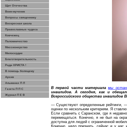
Щит Отечества
Воин-мученик
Вопросы священнику
Воскресная школа
Православные чудеса
Ковчежец
Паломничество
Миссионерство
Милосердие
Благотворительность
Ради ХРИСТА !
В помощь болящему
Архив
Альманах П Л
В первой части материала
мы остан
Газета П П С
инвалидов. А сегодня, как и обещ
Журнал П Е В
Всероссийского общества инвалидов В
— Существуют определенные рейтинги, — 
оценки по нескольким критериям. Я ставлю 
Если сравнить с Саранском, где я недавно
перемещаться. Конечно, я не был на
окр
доступна для людей с ограниченной мобил
Конечно, надо признать, сейчас и у нас 