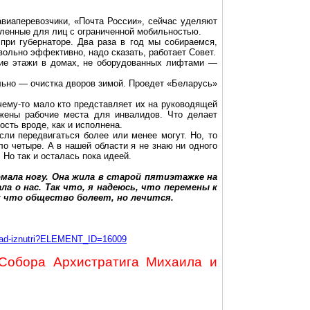
авиаперевозчики, «Почта России», сейчас уделяют
бленные для лиц с ограниченной мобильностью.
при губернаторе. Два раза в год мы собираемся,
вольно эффективно, надо сказать, работает Совет.
жние этажи в домах, не оборудованных лифтами —
льно — очистка дворов зимой. Проедет «Беларусь»
чему-то мало кто представляет их на руководящей
жены рабочие места для инвалидов. Что делает
сть вроде, как и исполнена.
сли передвигаться более или менее могут. Но, то
о четыре. А в нашей области я не знаю ни одного
Но так и осталась пока идеей.
мала ногу. Она жила в старой пятиэтажке на
а о нас. Так что, я надеюсь, что перемены к
ак что общество болеет, но лечится.
zglyad-iznutri?ELEMENT_ID=16009
 Собора Архистратига Михаила и