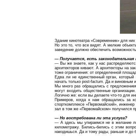
Здание кинотеатра «Современник» для них 
Но это то, что все видят. А мелкие объек
заведение должно обеспечить возможность 
— Получается, есть законодательная 
— Вы же знаете, как у нас распределяются
архитекторов кивают. А архитекторы на за
тоже ограничения: от определенной площад
Едва ли не единственный орган, который 
начать только
post-factum
. Да и виновным 
Мы много раз обращались с предложением:
могут входить общественные организации
Логично же: если вы делаете что-то для и
Примеров, когда к нам обращались за к
спорткомплексе
«Первомайский», инженер 
зал в том же «Первомайском» получился п
— Но востребована ли эта услуга?
— А здесь мы упираемся не в желание лю
километражу. Бились-бились с этим вопр
наездишься. Да и тому рады, раньше и до 