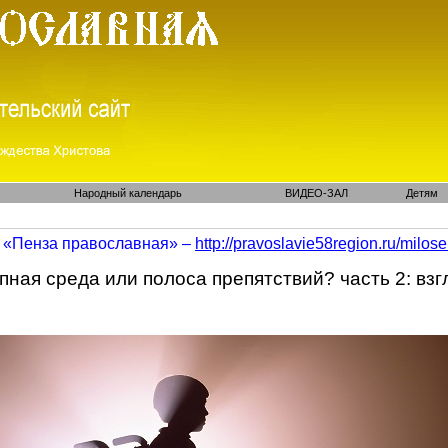
Народный календарь
ВИДЕО-ЗАЛ
Детям
«Пенза православная» –
http://pravoslavie58region.ru/
milose
пная среда или полоса препятствий? часть 2: взг