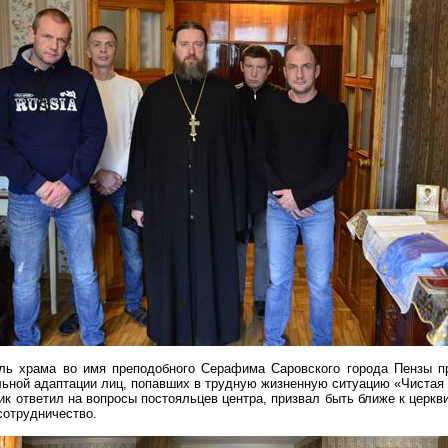
тель храма во имя преподобного Серафима
Саровского
города Пензы пр
ьной адаптации лиц, попавших в трудную жизненную ситуацию «Чистая 
 ответил на вопросы постояльцев центра, призвал быть ближе к церкв
сотрудничество.