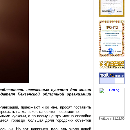
обленность населенных пунктов для жизни
едателя Пензенской областной
организации
анизаций, приезжают и ко мне, просят поставить
роехать на коляске становится невозможно.
ьными кусками, а по всему центру можно спокойно
HotLog с 21.11.06
ается, гораздо большая доля городских объектов
елось бы. Но вот, например, площадь около новой