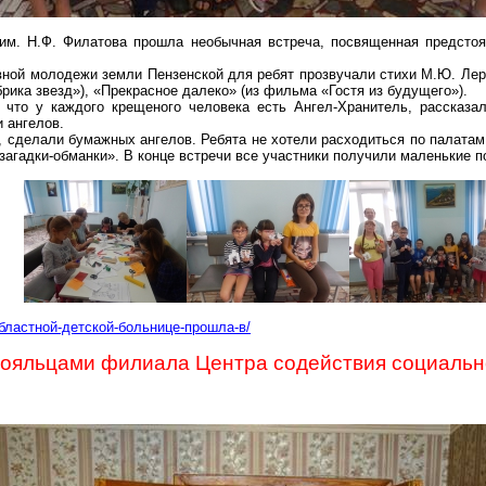
 им. Н.Ф. Филатова прошла необычная встреча, посвященная предсто
ной молодежи земли Пензенской для ребят прозвучали стихи М.Ю. Лер
рика звезд»), «Прекрасное далеко» (из фильма «Гостя из будущего»).
 что у каждого крещеного человека есть Ангел-Хранитель, рассказа
 ангелов.
, сделали бумажных ангелов. Ребята не хотели расходиться по палатам
загадки-обманки». В конце встречи все участники получили маленькие п
-областной-детской-больнице-прошла-в/
тояльцами филиала Центра содействия социально