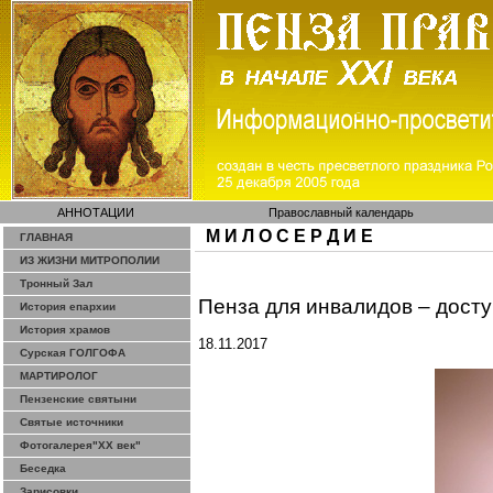
АННОТАЦИИ
Православный календарь
М И Л О С Е Р Д И Е
ГЛАВНАЯ
ИЗ ЖИЗНИ МИТРОПОЛИИ
Тронный Зал
Пенза для инвалидов – досту
История епархии
История храмов
18.11.2017
Сурская ГОЛГОФА
МАРТИРОЛОГ
Пензенские святыни
Святые источники
Фотогалерея"ХХ век"
Беседка
Зарисовки