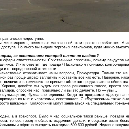
практически недоступно.
ты:
мини-маркеты
, несетевые магазины об этом просто не заботятся. А и
доступа. Но много вы видели торговых павильонов, куда можно въехать
норма, за исполнением которой никто не следит?
 сферы ответственности. Собственника спросишь, почему пандусов нет,
казчиков. И кто ответит, где правда? Насколько я понимаю, контролиро
и и от определенной этажности.
качественно отрабатывает наши вопросы, Прокуратура. Только это же 
иной раз проще штраф заплатить и оставить все как есть. Наверное, нак
 включите в комиссию по приемке объектов представителя общества и
. Хорошо, давайте мы будем без права решающего голоса, просто во
нвалидов, спросите нас, правильно ли вы это делаете. Но — увы…
онсультациями, буквально единицы. Когда по программе «Доступная
приходил ко мне с чертежами, советовался. С «
Буртассами
» также бы
росто шикарный. Колясочники могут заниматься на специальных
тренаж
дей, а в транспорт. Было у нас социальное такси раньше, поездка н
осом, теперь город и область выделяют деньги, и
соцтакси
возит беспл
больницы и обратно съездить выходило 500-600 рублей. Недавно закупи