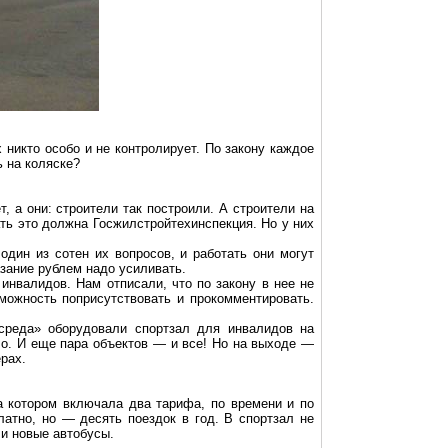
х никто особо и не контролирует. По закону каждое
 на коляске?
 а они: строители так построили. А строители на
вать это должна
Госжилстройтехинспекция
. Но у них
один из сотен их вопросов, и работать они могут
азание рублем надо усиливать.
нвалидов. Нам отписали, что по закону в нее не
зможность
поприсутствовать
и прокомментировать.
 среда» оборудовали спортзал для инвалидов на
ло. И еще пара объектов — и все! Но на
выходе
—
ерах
.
а котором включала два тарифа, по времени и по
атно, но — десять поездок в год. В спортзал не
ли новые автобусы.