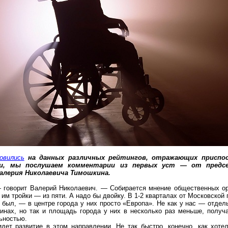
овились
на данных различных рейтингов, отражающих приспос
али, мы послушаем комментарии из первых уст ― от предс
алерия Николаевича
Тимошкина.
говорит Валерий Николаевич. — Собирается мнение общественных орг
им тройки — из пяти. А надо бы двойку. В 1-2 кварталах
от
Московской п
 был, — в центре города у них просто «Европа». Не как у нас — отдел
аинах
, но так и площадь города у них в несколько раз меньше, получ
ьностью.
идет развитие в этом направлении. Не так быстро, конечно, как хот