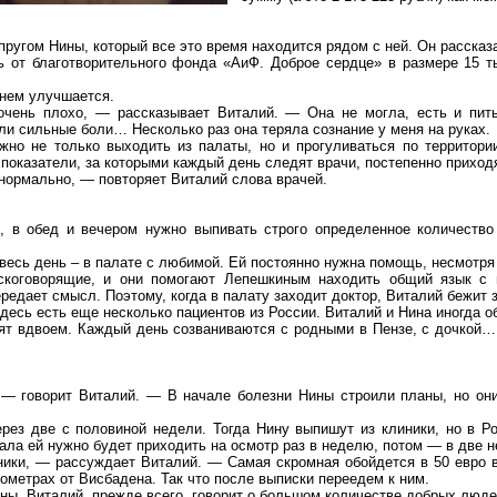
ругом Нины, который все это время находится рядом с ней. Он рассказ
 от благотворительного фонда «АиФ. Доброе сердце» в размере 15 ты
нем улучшается.
чень плохо, — рассказывает Виталий. — Она не могла, есть и пить
и сильные боли… Несколько раз она теряла сознание у меня на руках.
жно не только выходить из палаты, но и прогуливаться по территори
 показатели, за которыми каждый день следят врачи, постепенно приходя
нормально, — повторяет Виталий слова врачей.
, в обед и вечером нужно выпивать строго определенное количество
 весь день – в палате с любимой. Ей постоянно нужна помощь, несмотря
скоговорящие, и они помогают Лепешкиным находить общий язык с 
редает смысл. Поэтому, когда в палату заходит доктор, Виталий бежит з
десь есть еще несколько пациентов из России. Виталий и Нина иногда 
ят вдвоем. Каждый день созваниваются с родными в Пензе, с дочкой…
— говорит Виталий. — В начале болезни Нины строили планы, но они
рез две с половиной недели. Тогда Нину выпишут из клиники, но в Р
ла ей нужно будет приходить на осмотр раз в неделю, потом — в две н
ники, — рассуждает Виталий. — Самая скромная обойдется в 50 евро
лометрах
от Висбадена. Так что после выписки переедем к ним.
ны, Виталий, прежде всего, говорит о большом количестве добрых людей