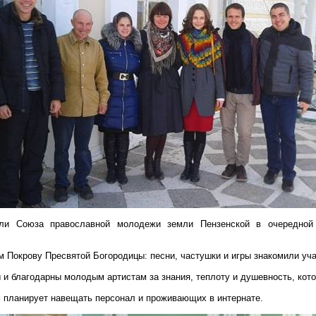
тели Союза православной молодежи земли Пензенской в очередной
 Покрову Пресвятой Богородицы: песни, частушки и игры знакомили уча
ы и благодарны молодым артистам за знания, теплоту и душевность, ко
 планирует навещать персонал и проживающих в интернате.