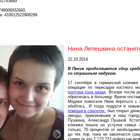
261763669
748006932660.
и: 410012522908299.
Нина Лепешкина останет
22.10.2014
В Пензе продолжается сбор сред
со страшным недугом.
17 сентября в германской клинике
операция по пересадке костного м
полтора года назад
. Вскоре после р
обратилась в больницу. Врачи постав
Медики помогали Нине бороться с н
обойтись. И тогда подруги и нов
помощи в соцсетях
, был открыт ден
звезды, приезжавшие в наш город
Пушкина, Александр Пушной. Кстат
клиника пошла на уступки семье 
только, 70 процентов от необходим
до тех пор, пока не закончатся ср
сумму (а это 2 173 223 рубля) как мо