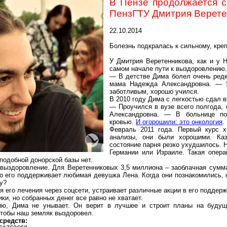
В Пензе продолжается с
ПензГТУ Дмитрия Верете
22.10.2014
Болезнь подкралась к сильному, кре
У Дмитрия Веретенникова, как и у 
самом начале пути к выздоровлению.
— В детстве Дима болел очень редк
мама Надежда Александровна. — Я
заботливым, хорошо учился.
В 2010 году Дима с легкостью сдал 
— Проучился в вузе всего полгода,
Александровна. — В больнице по
кровью.
И огорошили: это онкология
.
Февраль 2011 года. Первый курс х
анализы, они были хорошими. Каз
состояние парня резко ухудшилось. 
Германии или Израиле. Такая опера
подобной донорской базы нет.
ыздоровление. Для Веретенниковых 3,5 миллиона – заоблачная сумма
 его поддерживает любимая девушка Лена. Когда они познакомились, он
у?
 его лечения через соцсети, устраивает различные акции в его поддерж
ки, но собранных денег все равно не хватает.
ю, Дима не унывает. Он верит в лучшее и строит планы на будуще
чтобы наш земляк выздоровел.
средств: