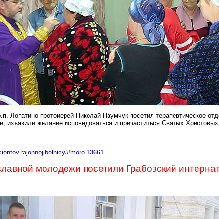
р.п. Лопатино протоиерей Николай Наумчук посетил терапевтическое от
и, изъявили желание исповедоваться и причаститься Святых Христовых
acientov-rajonnoj-bolnicy/#more-13661
лавной молодежи посетили Грабовский интерна