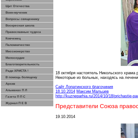
Щит Отечества
Воин-мученик
Вопросы священнику
Воскресная школа
Православные чудеса
Ковчежец
Паломничество
Миссионерство
Милосердие
Благотворительность
Ради ХРИСТА !
18 октября настоятель Никольского храма 
Некоторые из больных, находясь на лечени
В помощь болящему
Архив
Сайт Лопатинского благочиния
Альманах П Л
18.10.2014
Максим Мальцев
http://kuzneparhia.ru/2014/10/18/prichastie-p
Газета П П С
Журнал П Е В
Представители Союза правос
19.10.2014