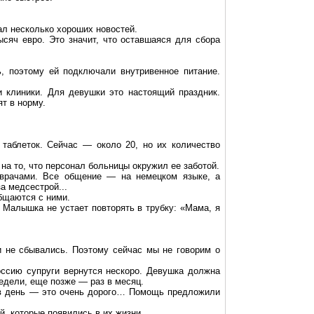
ал несколько хороших новостей.
сяч евро. Это значит, что оставшаяся для сбора
, поэтому ей подключали внутривенное питание.
и клиники. Для девушки это настоящий праздник.
т в норму.
 таблеток. Сейчас — около 20, но их количество
 на то, что персонал больницы окружил ее заботой.
врачами. Все общение — на немецком языке, а
а медсестрой...
общаются с ними.
 Малышка не устает повторять в трубку: «Мама, я
 не сбывались. Поэтому сейчас мы не говорим о
оссию супруги вернутся нескоро. Девушка должна
едели, еще позже — раз в месяц.
 в день — это очень дорого… Помощь предложили
, которые появились в их жизни.