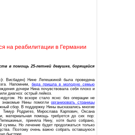
ся на реабилитации в Германии
ств в помощь 25-летней девушке, борящейся
 (г. Висбаден) Нине Лепешкиной была проведена
озга. Напомним,
беда пришла в молодую семью
ождения дочери Нина почувствовала себя плохо и
или диагноз: острый лейкоз.
едугом. Но вскоре стало ясно: без операции не
ые знакомые Нины помогли
организовать страницы
ежный сбор. В поддержку Нины высказались многие
: Тимур Родригез, Мирослава Карпович, Оксана
и, материальная помощь требуется до сих пор:
Лепешкиных, приняла Нину, хотя было собрано,
ой суммы. Но лечение будет продолжаться только
едства. Поэтому очень важно собрать оставшуюся
жно быстрее.