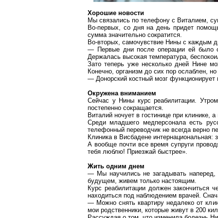
Хорошие новости
Мы связались по телефону с Виталием, суп
Во-первых, со дня на день придет помощь
сумма значительно сократится.
Во-вторых, самочувствие Нины с каждым д
— Первые дни после операции ей было о
Держалась высокая температура, беспокоил
Зато теперь уже несколько дней Нине мо
Конечно, организм до сих пор ослаблен, но
— Донорский костный мозг функционирует 
Окружена вниманием
Сейчас у Нины курс реабилитации. Утром
постепенно сокращается.
Виталий ночует в гостинице при клинике, а
Среди младшего медперсонала есть рус
телефонный переводчик не всегда верно пе
Клиника в Висбадене интернациональная: з
А вообще почти все время супруги провод
тебя люблю! Приезжай быстрее».
Жить одним днем
— Мы научились не загадывать наперед, 
будущем, живем только настоящим.
Курс реабилитации должен закончиться че
находиться под наблюдением врачей. Снача
— Можно снять квартиру недалеко от кли
мои родственники, которые живут в
200 ки
Рассуждая о том, что изменила болезнь Ни