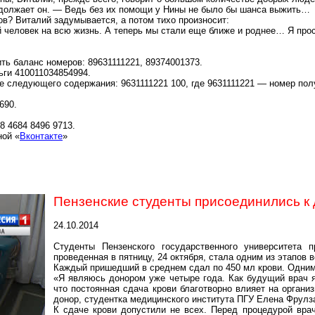
должает он. — Ведь без их помощи у Нины не было бы шанса выжить…
ов? Виталий задумывается, а потом тихо произносит:
й человек на всю жизнь. А теперь мы стали еще ближе и роднее… Я прос
ь баланс номеров: 89631111221, 89374001373.
ьги 410011034854994.
е следующего содержания: 9631111221 100, где 9631111221 — номер пол
690.
 4684 8496 9713.
ной «
Вконтакте
»
Пензенские студенты присоединились к
24.10.2014
Студенты Пензенского государственного университета 
проведенная в пятницу, 24 октября, стала одним из этапов
Каждый пришедший в среднем сдал по 450 мл крови. Одним
«Я являюсь донором уже четыре года. Как будущий врач я
что постоянная сдача крови благотворно влияет на органи
донор, студентка медицинского института ПГУ Елена Фрулз
К сдаче крови допустили не всех. Перед процедурой вра