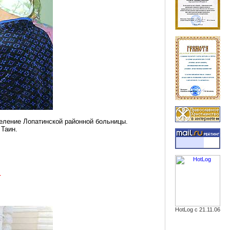
деление Лопатинской районной больницы.
 Таин.
т
HotLog с 21.11.06