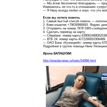
— Мы всем бесконечно благодарны, — про
Изменилось ли что-то в отношениях супруг
— Я Нину всегда любил и знал, что это мо
Если вы хотите помочь
1. Самый быстый способ помочь — пополнит
2. Киви кошелек +79630990693. Яндекс ден
3. Отправить на номер 7878 SMS-сообщени
4. Сделать перевод на карту:
— Сбербанк: номер карты 639002489002538
— ВТБ 24: номер карты 4272290910306489.
— ОАО Банк «Кузнецкий»: номер карты 6708
Подробнее в группе помощи Нине Лепешки
Ирина БАЛАШОВА
http://pravda-news.ru/topic/54998.html