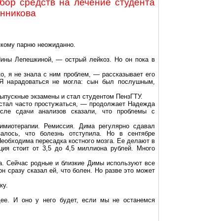
бор средств на лечение студента
нникова
пкому парню неожиданно
.
Нины Лепешкиной, — острый лейкоз. Но он пока в
о, я не знала с ним проблем, — рассказывает его
 нарадоваться не могла: сын был послушным,
выпускные экзамены и стал студентом ПензГТУ.
 стал часто простужаться, — продолжает Надежда
сле сдачи анализов сказали, что проблемы с
имиотерапии. Ремиссия. Дима регулярно сдавал
алось, что болезнь отступила. Но в сентябре
Необходима пересадка костного мозга. Ее делают в
ция стоит от 3,5 до 4,5 миллиона рублей. Много
. Сейчас родные и близкие Димы используют все
 сразу сказал ей, что болен. Но разве это может
ку.
е. И оно у него будет, если мы не останемся