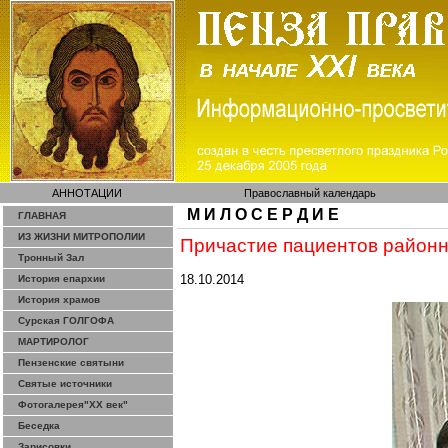
АННОТАЦИИ
Православный календарь
М И Л О С Е Р Д И Е
ГЛАВНАЯ
ИЗ ЖИЗНИ МИТРОПОЛИИ
Причастие пациентов район
Тронный Зал
18.10.2014
История епархии
История храмов
Сурская ГОЛГОФА
МАРТИРОЛОГ
Пензенские святыни
Святые источники
Фотогалерея"ХХ век"
Беседка
Зарисовки