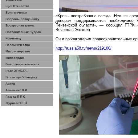
Щит Отечества
Воин-мученик
«Кровь востребована всегда. Нельзя пре
Вопросы священнику
донорам поддерживается необходимое к
Пензенской области», — сообщил ГТРК «П
Воскресная школа
Вячеслав
Эрюжев
.
Православные чудеса
Ковчежец
Он и поблагодарил правоохранительные орг
Паломничество
http://russia58.tv/news/219100/
Миссионерство
Милосердие
Благотворительность
Ради ХРИСТА !
В помощь болящему
Архив
Альманах П Л
Газета П П С
Журнал П Е В