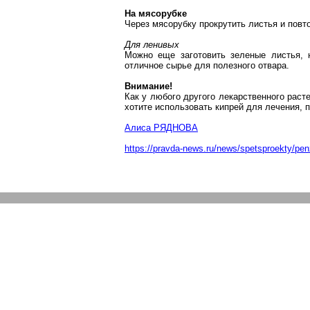
На мясорубке
Через мясорубку прокрутить листья и повто
Для ленивых
Можно еще заготовить зеленые листья, 
отличное сырье для полезного отвара.
Внимание!
Как у любого другого лекарственного раст
хотите использовать кипрей для лечения, 
Алиса РЯДНОВА
https://pravda-news.ru/news/spetsproekty/penz