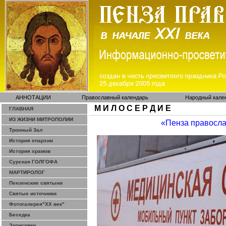
АННОТАЦИИ
Православный календарь
Народный кале
М И Л О С Е Р Д И Е
ГЛАВНАЯ
ИЗ ЖИЗНИ МИТРОПОЛИИ
«Пенза правосл
Тронный Зал
История епархии
История храмов
Сурская ГОЛГОФА
МАРТИРОЛОГ
Пензенские святыни
Святые источники
Фотогалерея"ХХ век"
Беседка
Зарисовки