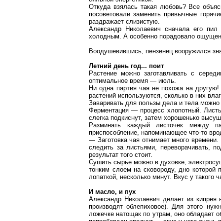
Откуда взялась такая любовь? Все объяс
посоветовали заменить привычные горячие
раздражает слизистую.
Александр Николаевич сначала его пил 
холодным. А особенно порадовало ощущени
Воодушевившись, пензенец вооружился знан
Летний день год... поит
Растение можно заготавливать с середи
оптимальное время — июль.
Ни одна партия чая не похожа на другую!
растений используются, сколько в них влаг
Заваривать для пользы дела и тела можно
Ферментация — процесс хлопотный. Листья
слегка подкиснут, затем хорошенько высуш
Разминать каждый листочек между па
приспособление, напоминающее что-то врод
— Заготовка чая отнимает много времени.
следить за листьями, переворачивать, п
результат того стоит.
Сушить сырье можно в духовке, электросуш
тонким слоем на сковороду, дно которой
лопаткой, несколько минут. Вкус у такого 
И масло, и пух
Александр Николаевич делает из кипрея н
производят облепиховое). Для этого ну
ложечке натощак по утрам, оно обладает 