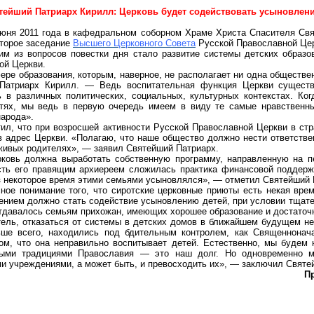
тейший Патриарх Кирилл: Церковь будет содействовать усыновлени
июня 2011 года в кафедральном соборном Храме Христа Спасителя Свя
торое заседание
Высшего Церковного Совета
Русской Православной Цер
им из вопросов повестки дня стало развитие системы детских образо
ой Церкви.
ере образования, которым, наверное, не располагает ни одна обществен
 Патриарх Кирилл. — Ведь воспитательная функция Церкви существ
 в различных политических, социальных, культурных контекстах. Ко
тях, мы ведь в первую очередь имеем в виду те самые нравственные
народа».
ил, что при возросшей активности Русской Православной Церкви в стр
 в адрес Церкви. «Полагаю, что наше общество должно нести ответств
 живых родителях», — заявил Святейший Патриарх.
ковь должна выработать собственную программу, направленную на п
сть его правящим архиереем сложилась практика финансовой поддерж
з некоторое время этими семьями усыновлялся», — отметил Святейший
ное понимание того, что сиротские церковные приюты есть некая вр
лением должно стать содействие усыновлению детей, при условии тщат
тдавалось семьям прихожан, имеющих хорошее образование и достаточн
тель, отказаться от системы в детских домов в ближайшем будущем не
ьше всего, находились под бдительным контролем, как Священнонач
ом, что она неправильно воспитывает детей. Естественно, мы будем 
ными традициями Православия — это наш долг. Но одновременно м
 учреждениями, а может быть, и превосходить их», — заключил Святе
П