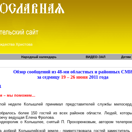
Народный календарь
ВИДЕО-ЗАЛ
Детям
Обзор сообщений из 48-ми областных и районных СМ
за седмицу
19 – 26 июня
2011 года
1
м – мы поможем...
лой неделе
Колышлей
принимал представителей службы милосерд
бралось более 150 гостей из всех районов области. Людей, кото
речу ведущая Елена Фролова.
идеоролик о
Колышлее
, снятый П.
Прохоренковым
, автором
телепрое
на доброй
Колышлейской
земле,- приветствовала гостей заместитель