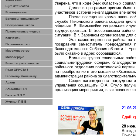
Уверена
, что в ходе 8-ых областных соци
Щит Отечества
Далее в программе приема было 
участников встречи неизгладимое впечатле
Воин-мученик
После посещения храма вновь соб
Вопросы священнику
службе Никольского района создана диспе
Воскресная школа
общения. В Шемышейке социальная служб
трудоустроиться. В
Бессоновском
районе 
Православные чудеса
ситуации.
В г. Заречном организовали для 
Ковчежец
Эта самоотверженная работа на 
поздравили заместитель председателя 
Паломничество
Законодательного Собрания области Г. Ер
Миссионерство
было сказано в адрес собравшихся.
Милосердие
Большая группа социальных работ
социально-трудовой сферы», благодарств
Благотворительность
районного отделения политической партии
Ради ХРИСТА !
на приобретение в его магазине «Хозяюшк
администрации района за благотворительн
В помощь болящему
Среди
награжденных
нагрудным зн
Архив
управления соцзащиты О.А.
Огуло
получи
Альманах П Л
организацию мероприятия, в заключение к
Газета П П С
Журнал П Е В
21.06.2
Сдай к
28 июн
Выездна
Пригла