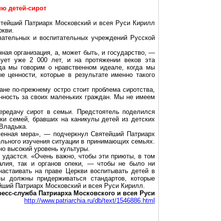
ю детей-сирот
тейший Патриарх Московский и всея Руси Кирилл
кви.
вательных и воспитательных учреждений Русской
ная организация, а, может быть, и государство, —
ует уже 2 000 лет, и на протяжении веков эта
гда мы говорим о нравственном идеале, когда мы
 ценности, которые в результате именно такого
ане по-прежнему остро стоит проблема сиротства,
енность за своих маленьких граждан. Мы не имеем
ередачу сирот в семьи. Предстоятель поделился
ки семей, бравших на каникулы детей из детских
 Владыка.
еменная мера», — подчеркнул Святейший Патриарх
ельного изучения ситуации в принимающих семьях.
о высокий уровень культуры.
 удастся. «Очень важно, чтобы эти приюты, в том
алия, так и органов опеки, — чтобы не было ни
настаивать на праве Церкви воспитывать детей в
ы должны придерживаться стандартов, которые
йший Патриарх Московский и всея Руси Кирилл.
ресс-служба Патриарха Московского и всея Руси
http://www.patriarchia.ru/db/text/1546886.html