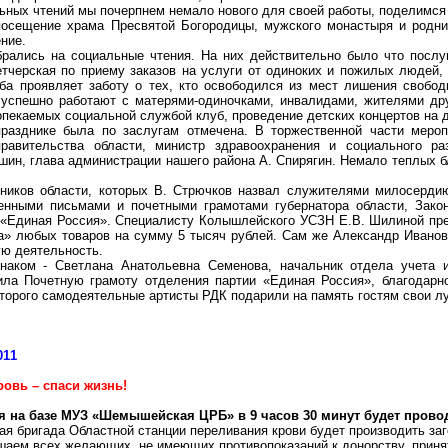
альных чтений мы почерпнем немало нового для своей работы, поделимся
посещение храма Пресвятой Богородицы, мужского монастыря и родн
ние.
рались на социальные чтения. На них действительно было что послу
тчерская по приему заказов на услуги от одиноких и пожилых людей,
а проявляет заботу о тех, кто освободился из мест лишения свобод
успешно работают с матерями-одиночками, инвалидами, жителями дру
опекаемых социальной службой клуб, проведение детских концертов на д
празднике была по заслугам отмечена. В торжественной части меро
правительства области, министр здравоохранения и социального р
ошин, глава администрации нашего района А.
Спирягин
. Немало теплых 
ников области, которых В.
Стрючков
назвал служителями милосердию
енными письмами и почетными грамотами губернатора области, Закон
 «Единая Россия». Специалисту
Колышлейского
УСЗН Е.В.
Шилиной
пре
а» любых товаров на сумму 5 тысяч рублей. Сам же Александр Иванов
ую деятельность.
аком - Светлана Анатольевна Семенова, начальник отдела учета 
ла Почетную грамоту отделения партии «Единая Россия», благодарно
оторого самодеятельные артисты РДК подарили на память гостям свои л
011
ровь – спаси жизнь!
я на базе МУЗ «
Шемышейская
ЦРБ» в 9 часов 30 минут будет
прово
я бригада Областной станции переливания крови будет производить заг
шаем всех желающих, не имеющих противопоказаний к донорству, принят