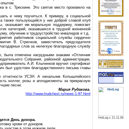
 опытом.
ика в
с
. Трескине. Это святое место произвело на
шать и чему поучиться. К примеру, в социальной
 а также пользующийся у них доброй славой клуб
ы, оказывает им моральную поддержку, помогает
гих категорий, оказавшихся в трудной жизненной
ому, обучение и трудоустройство инвалидов и т.д.
приятия работников социальной службы сердечно
азвития В.
Стрючков
, заместитель председателя
благодарных слов за нелегкую благородную службу
, была отмечена нагрудными знаками «Отличник
одательного Собрания, районной администрации,
дприниматель А.И.
Клыченков
вручил сертификат
ич был удостоен благодарственного письма главы
и отчетности УСЗН. А начальник
Колышлейского
сть коллег, розы и аплодисменты за прекрасную
учшие песни.
Мария Рудакова.
http://www.trudchest.ru/news-1-97.html
HotLog с 21.11.06
дится
День донора.
отовку крови от доноров.
ь участие в этом нужном деле.