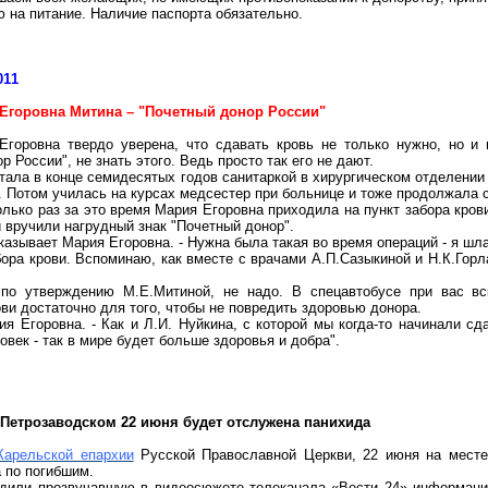
 на питание. Наличие паспорта обязательно.
011
Егоровна Митина – "Почетный донор России"
Егоровна твердо уверена, что сдавать кровь не только нужно, но и
р России", не знать этого. Ведь просто так его не дают.
тала в конце семидесятых годов санитаркой в хирургическом отделении
р. Потом училась на курсах медсестер при больнице и тоже продолжала с
олько раз за это время Мария Егоровна приходила на пункт забора кров
 вручили нагрудный знак "Почетный донор".
ссказывает Мария Егоровна. - Нужна была такая во время операций - я ш
бора крови. Вспоминаю, как вместе с врачами
А.П.Сазыкиной
и
Н.К.Горл
 по утверждению М.Е.Митиной, не надо. В
спецавтобусе
при вас вс
и достаточно для того, чтобы не повредить здоровью донора.
рия Егоровна. - Как и Л.И.
Нуйкина
, с
которой
мы когда-то начинали сда
век - так в мире будет больше здоровья и добра".
 Петрозаводском 22 июня будет отслужена панихида
Карельской епархии
Русской Православной Церкви, 22 июня на месте
 по погибшим.
рдили прозвучавшую в видеосюжете телеканала «Вести 24» информаци