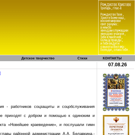
Детское творчество
Стихи
КОНТАКТЫ
07.08.26
И
ия - работников соцзащиты и
соцобслуживания
рые приходят с добром и помощью к одиноким и
кта
«Новейшее краеведение», и послушали гимн
 главы районной администрации А.А.
Белавкина
.-