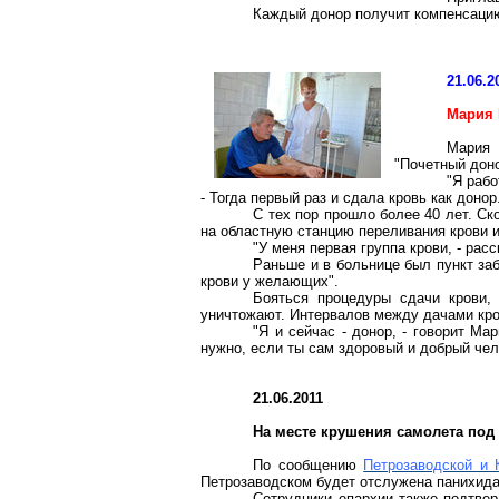
Каждый донор получит компенсацию
21.06.2
Мария 
Мария 
"Почетный доно
"Я рабо
- Тогда первый раз и сдала кровь как доно
С тех пор прошло более 40 лет. Ск
на областную станцию переливания крови и
"У меня первая группа крови, - ра
Раньше и в больнице был пункт за
крови у желающих".
Бояться процедуры сдачи крови,
уничтожают. Интервалов между дачами кров
"Я и сейчас - донор, - говорит Ма
нужно, если ты сам здоровый и добрый чело
21.06.2011
На месте крушения самолета под
По сообщению
Петрозаводской и 
Петрозаводском будет отслужена панихида
Сотрудники епархии также подтве