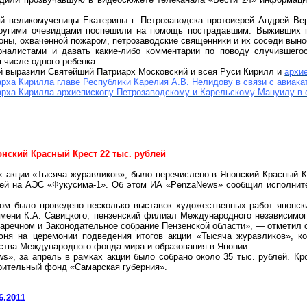
той великомученицы Екатерины
г
. Петрозаводска протоиерей Андрей Ве
другими очевидцами поспешили на помощь пострадавшим. Выживших 
оны, охваченной пожаром, петрозаводские священники и их соседи выно
налистами и давать какие-либо комментарии по поводу случившег
 числе одного ребенка.
ей выразили Святейший Патриарх Московский и всея Руси Кирилл и
архи
рха Кирилла главе Республики Карелия А.В. Нелидову в связи с авиак
арха Кирилла архиепископу Петрозаводскому и Карельскому
Мануилу
в 
нский Красный Крест 22 тыс. рублей
ах акции «Тысяча журавликов», было перечислено в Японский Красный 
ей на АЭС «Фукусима-1». Об этом ИА «
PenzaNews
» сообщил исполнит
ном было проведено несколько выставок художественных работ японск
имени К.А. Савицкого, пензенский филиал Международного независимого
аречном и Законодательное собрание Пензенской области», — отметил с
ня на церемонии подведения итогов акции «Тысяча журавликов», кот
ства Международного фонда мира и образования в Японии.
ws
»
, за апрель в рамках акции было собрано около 35 тыс. рублей. К
орительный фонд «Самарская губерния».
6.2011