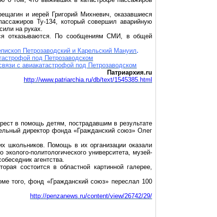
рещагин и иерей Григорий Михневич, оказавшиеся
пассажиров Ту-134,
который
совершил аварийную
сили на руках.
ося отказываются. По сообщениям СМИ, в общей
епископ Петрозаводский и Карельский
Мануил
.
атастрофой под Петрозаводском
связи с авиакатастрофой под Петрозаводском
Патриархия.ru
http://www.patriarchia.ru/db/text/1545385.html
Крест в помощь детям, пострадавшим в результате
ельный директор фонда «Гражданский союз» Олег
их школьников. Помощь в их организации оказали
 эколого-политологического университета, музей-
обеседник агентства.
орая состоится в областной картинной галерее,
роме того, фонд «Гражданский союз» переслал 100
http://penzanews.ru/content/view/26742/29/