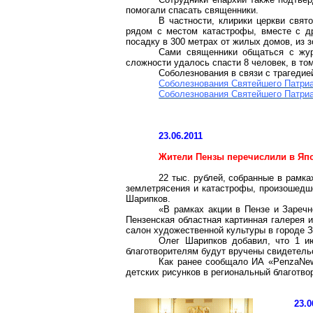
помогали спасать священники.
В частности, клирики церкви свя
рядом с местом катастрофы, вместе с 
посадку в
300 метрах
от жилых домов, из з
Сами священники общаться с жур
сложности удалось спасти 8 человек, в том
Соболезнования в связи с трагеди
Соболезнования Святейшего Патриа
Соболезнования Святейшего Патри
23.06.2011
Жители Пензы перечислили в Япо
22 тыс. рублей, собранные в рамк
землетрясения и катастрофы, произошедш
Шарипков
.
«В рамках акции в Пензе и Зареч
Пензенская областная картинная галерея 
салон художественной культуры в городе З
Олег
Шарипков
добавил, что 1 ию
благотворителям будут вручены свидетель
Как ранее сообщало ИА «
PenzaNe
детских рисунков в региональный благотв
23.0