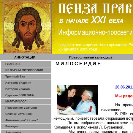
АННОТАЦИИ
Православный календарь
М И Л О С Е Р Д И Е
ГЛАВНАЯ
ИЗ ЖИЗНИ МИТРОПОЛИИ
Тронный Зал
История епархии
20.06.201
История храмов
Сурская ГОЛГОФА
Мы рядо
МАРТИРОЛОГ
На прош
Пензенские святыни
населения.
В РДК со
Святые источники
немощным, приветствовала открывшая вст
Фотогалерея"ХХ век"
Потом
собравшиеся
посмотрели в
Беседка
Колышлея
в исполнении Л.
Бузановой
.
-Мы очень рады принимать вас 
Зарисовки