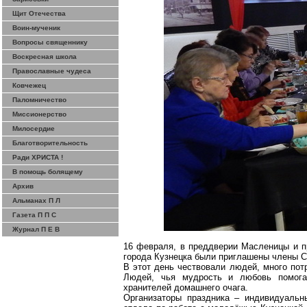
Щит Отечества
Воин-мученик
Вопросы священнику
Воскресная школа
Православные чудеса
Ковчежец
Паломничество
Миссионерство
Милосердие
Благотворительность
Ради ХРИСТА !
В помощь болящему
Архив
Альманах П Л
Газета П П С
Журнал П Е В
16 февраля, в преддверии Масленицы и п
города Кузнецка были приглашены члены С
В этот день чествовали людей, много по
Людей, чья мудрость и любовь помога
хранителей домашнего очага.
Организаторы праздника – индивидуальн