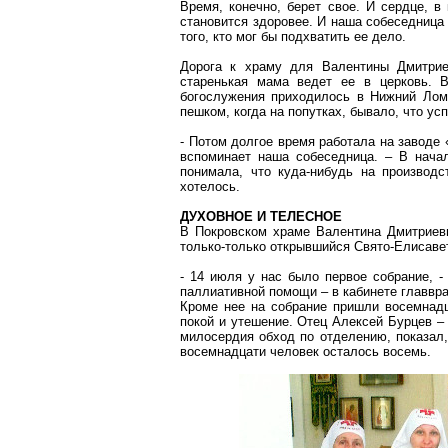
Время, конечно, берет свое. И сердце, в
становится здоровее. И наша собеседница п
того, кто мог бы подхватить ее дело.
Дорога к храму для Валентины Дмитрие
старенькая мама ведет ее в церковь. 
богослужения приходилось в Нижний Ломо
пешком, когда на
попутках
, бывало, что ус
- Потом долгое время работала на
заводе
вспоминает наша собеседница. –
В нача
понимала, что куда-нибудь на производ
хотелось.
ДУХОВНОЕ И ТЕЛЕСНОЕ
В Покровском храме Валентина Дмитриевн
только-только открывшийся
Свято-Елисаве
- 14 июля у нас было первое собрание, -
паллиативной помощи – в кабинете главвра
Кроме нее на собрание пришли восемнадц
покой и утешение. Отец Алексей Бурцев –
милосердия обход по отделению, показал,
восемнадцати человек осталось восемь.