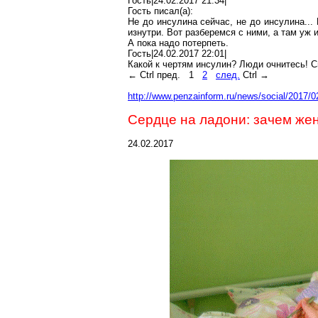
Гость|24.02.2017 21:34|
Гость писал(
a
):
Не до инсулина сейчас, не до инсулина...
изнутри. Вот разберемся с ними, а там уж 
А пока надо потерпеть.
Гость|24.02.2017 22:01|
Какой к чертям инсулин? Люди очнитесь! 
←
Ctrl
пред.
1
2
след.
Ctrl
→
http://www.penzainform.ru/news/social/2017/
Сердце на ладони: зачем же
24.02.2017