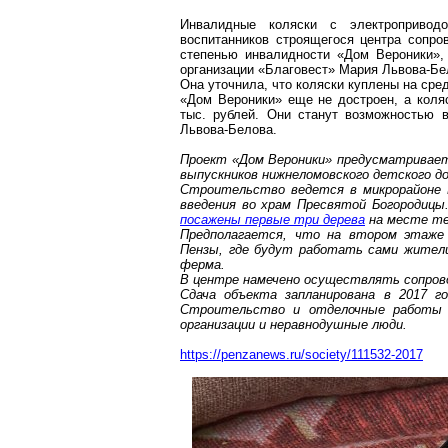
Инвалидные коляски с электроприво
воспитанников строящегося центра сопр
степенью инвалидности «Дом Вероники»,
организации «Благовест» Мария Львова-Бе
Она уточнила, что коляски куплены на сред
«Дом Вероники» еще не достроен, а коля
тыс. рублей. Они станут возможностью
Львова-Белова.
Проект «Дом Вероники» предусматривает
выпускников нижнеломовского детского д
Строительство ведется в микрорайоне Ве
введения
во
храм Пресвятой Богородицы. 
посажены первые три дерева
на месте те
Предполагается, что на
втором
этаже 
Пензы, где будут работать сами жители
ферма.
В центре намечено осуществлять сопрово
Сдача объекта запланирована в 2017 г
Строительство и отделочные работы 
организации и неравнодушные люди.
https://penzanews.ru/society/111532-2017