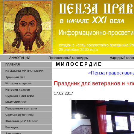
АННОТАЦИИ
Православный календарь
Народный кале
М И Л О С Е Р Д И Е
ГЛАВНАЯ
ИЗ ЖИЗНИ МИТРОПОЛИИ
«Пенза православн
Тронный Зал
Праздник для ветеранов и ч
История епархии
История храмов
17.02.2017
Сурская ГОЛГОФА
МАРТИРОЛОГ
Пензенские святыни
Святые источники
Фотогалерея"ХХ век"
Беседка
Зарисовки