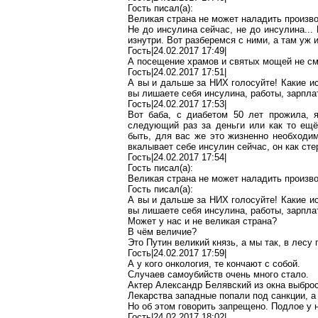
Гость писал(
a
):
Великая страна не может наладить произв
Не до инсулина сейчас, не до инсулина...
изнутри. Вот разберемся с ними, а там уж 
Гость|24.02.2017 17:49|
А посещение храмов и святых мощей не см
Гость|24.02.2017 17:51|
А вы и дальше за НИХ голосуйте! Какие ис
вы лишаете себя инсулина, работы, зарпла
Гость|24.02.2017 17:53|
Вот баба, с диабетом 50 лет прожила,
следующий раз за деньги или как то ещё
быть, для вас же это жизненно необходи
вкалывает себе инсулин сейчас, он как сте
Гость|24.02.2017 17:54|
Гость писал(
a
):
Великая страна не может наладить произв
Гость писал(
a
):
А вы и дальше за НИХ голосуйте! Какие ис
вы лишаете себя инсулина, работы, зарпла
Может у нас и не великая страна?
В чём величие?
Это Путин великий князь, а мы так, в лесу 
Гость|24.02.2017 17:59|
А у кого онкология, те кончают с собой.
Случаев самоубийств
очень много
стало.
Актер Александр Белявский из окна выброс
Лекарства западные попали под санкции, 
Но об этом говорить запрещено.
Подлое
у 
Гость|24.02.2017 18:02|