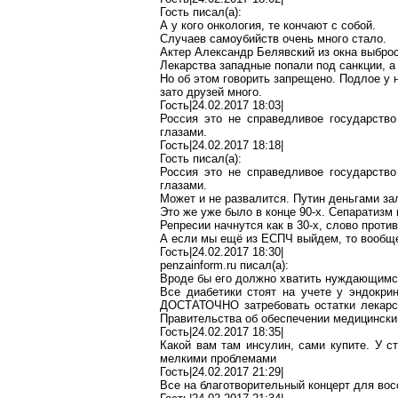
Гость писал(
a
):
А у кого онкология, те кончают с собой.
Случаев самоубийств
очень много
стало.
Актер Александр Белявский из окна выброс
Лекарства западные попали под санкции, 
Но об этом говорить запрещено.
Подлое
у 
зато друзей много.
Гость|24.02.2017 18:03|
Россия это не справедливое государств
глазами.
Гость|24.02.2017 18:18|
Гость писал(
a
):
Россия это не справедливое государств
глазами.
Может и не развалится. Путин деньгами за
Это же уже было в конце 90-х. Сепаратизм
Репресии
начнутся как в 30-х, слово
против
А если мы ещё из ЕСПЧ выйдем, то вообще
Гость|24.02.2017 18:30|
penzainform.ru
писал(
a
):
Вроде бы его должно хватить
нуждающимс
Все диабетики стоят на учете у эндокри
ДОСТАТОЧНО затребовать остатки лекар
Правительства об обеспечении медицински
Гость|24.02.2017 18:35|
Какой вам там инсулин, сами купите. У с
мелкими проблемами
Гость|24.02.2017 21:29|
Все на благотворительный концерт для вос