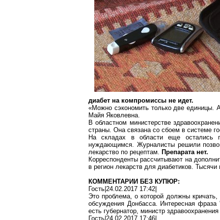
диабет на компромиссы не идет.
«Можно сэкономить только две единицы. А
Майя Яковлевна.
В областном министерстве здравоохранени
страны. Она связана со сбоем в системе
го
На складах в области еще остались п
нуждающимся
. Журналисты решили позвон
лекарство по рецептам.
Препарата нет.
Корреспонденты рассчитывают на дополнит
в регион лека
рств дл
я диабетиков. Тысячи 
КОММЕНТАРИИ БЕЗ КУПЮР:
Гость|24.02.2017 17:42|
Это проблема, о которой должны кричать, 
обсуждения Донбасса. Интересная фраза
есть губернатор, министр здравоохранения 
Гость|24.02.2017 17:46|