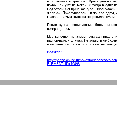
исполнилось и трех лет. Врачи диагност
помочь ей уже не могли. И тогда в одну и
Под утром женщина заснула. Проснулась, к
я сплю». Прислушалась – и поняла вдруг,
глаза и слабым голосом попросила: «Мам,
После курса реабилитации Дашу выписа
возвращалась.
Мы, конечно, не знаем, откуда пришло и
распорядился случай. Не знаем и не буде
и не очень часто, как и положено настояще
Волчков С.
http://penza-online.ru/novost/obshchestvo/se
ELEMENT_ID=10498