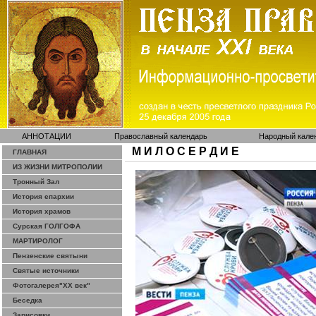
АННОТАЦИИ
Православный календарь
Народный кале
М И Л О С Е Р Д И Е
ГЛАВНАЯ
ИЗ ЖИЗНИ МИТРОПОЛИИ
Тронный Зал
История епархии
История храмов
Сурская ГОЛГОФА
МАРТИРОЛОГ
Пензенские святыни
Святые источники
Фотогалерея"ХХ век"
Беседка
Зарисовки