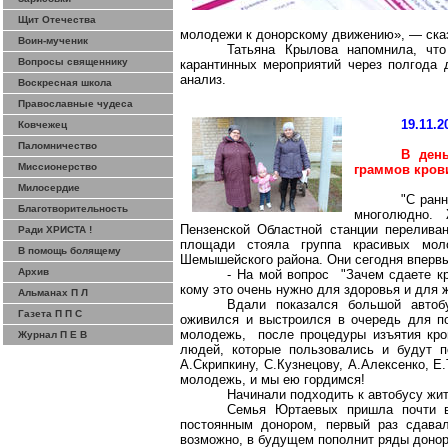
Щит Отечества
молодежи к донорскому движению», — ска
Воин-мученик
Татьяна Крылова напомнила, что
Вопросы священнику
карантинных мероприятий через полгода 
анализ.
Воскресная школа
Православные чудеса
19.11.2
Ковчежец
Паломничество
В ден
Миссионерство
граммов
кров
Милосердие
"С ранн
Благотворительность
многолюдно. 
Пензенской Областной станции переливан
Ради ХРИСТА !
площади стояла группа красивых мол
В помощь болящему
Шемышейского
района. Они сегодня вперв
Архив
- На мой вопрос "Зачем сдаете кр
кому это очень нужно для здоровья и для ж
Альманах П Л
Вдали показался большой автоб
Газета П П С
оживился и выстроился в очередь для п
молодежь, после процедуры изъятия кро
Журнал П Е В
людей, которые
пользовались и будут п
А.Скрипкину, С.Кузнецову,
А.Алексенко
, Е
молодежь, и мы ею гордимся!
Начинали подходить к автобусу жи
Семья
Юртаевых
пришла почти в
постоянным донором, первый раз сдава
возможно, в будущем пополнит ряды донор