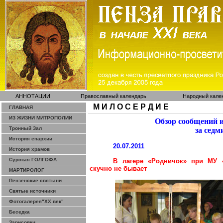
АННОТАЦИИ
Православный календарь
Народный кале
М И Л О С Е Р Д И Е
ГЛАВНАЯ
ИЗ ЖИЗНИ МИТРОПОЛИИ
Обзор сообщений 
Тронный Зал
за седм
История епархии
20.07.2011
История храмов
Сурская ГОЛГОФА
В лагере «Родничок» при МУ «
скучно не бывает
МАРТИРОЛОГ
Пензенские святыни
Святые источники
Фотогалерея"ХХ век"
Беседка
Зарисовки