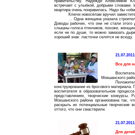
правительству, Надежде Алексеевне К
встречает с улыбкой, добрыми словами. 
квартира очень понравилась. Надо бы «обмы
Ключи новосёлам вручил заместит
… Одна женщина указала строител
Доводы рабочих, что они не стали этого 
слышны голоса птенчиков, похоже, женщин
если не по душе, то можно замазать дырк
хороший знак: ласточки селятся не всюду.
21.07.2011
Все для н
Воспитате
Мокшанского
райо
Положител
конструирование из бросового материала. 
воспитателя в образовательном процессе
представлениях, творческие конкурсы. 
Мокшанского
района организована так, чт
раскрыть их потенциальные творческие в
оттого, что они смастерили.
21.07.2011
Для детей