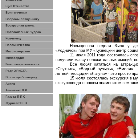
Щит Отечества
Воин-мученик
Вопросы священнику
Воскресная школа
Православные чудеса
Ковчежец
Паломничество
Насыщенная неделя была у дет
«Родничок» при МУ «Кузнецкий центр соци
Миссионерство
11 июля 2011 года состоялась спо
Милосердие
получили массу положительных эмоций, п
Все любят кататься на аттракци
Благотворительность
«Спутник», «Водный пузырь», «Емеля» -
Ради ХРИСТА !
летней площадки «Лагуна» - это просто пра
В помощь болящему
15 июля состоялась экскурсия в м
экскурсовода о нашем знаменитом земляке,
Архив
Альманах П Л
Газета П П С
Журнал П Е В