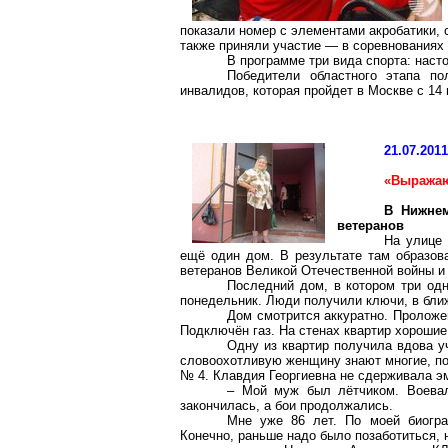
показали номер с элементами акробатики, с
также приняли участие — в соревнованиях 
В программе три вида спорта: наст
Победители областного этапа по
инвалидов, которая пройдет в Москве с 14 
21.07.201
«Выражаю
В Нижнем
ветеранов
На улице
ещё один дом. В результате там образов
ветеранов Великой Отечественной войны и 
Последний дом, в котором три од
понедельник. Люди получили ключи, в бл
Дом смотрится аккуратно. Проложе
Подключён газ. На стенах квартир хорошие
Одну из квартир получила вдова у
словоохотливую женщину знают многие, по
№ 4. Клавдия Георгиевна не сдерживала э
– Мой муж был лётчиком. Воевал
закончилась, а бои продолжались.
Мне уже 86 лет. По моей биогра
Конечно, раньше надо было позаботиться,