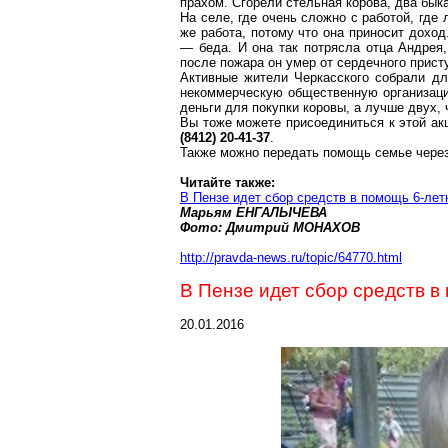
прахом. Сгорели стельная корова, два быка
На селе, где очень сложно с работой, где
же работа, потому что она приносит доход
— беда. И она так потрясла отца Андрея,
после пожара он умер от сердечного прис
Активные жители Черкасского собрали д
некоммерческую общественную организаци
деньги для покупки коровы, а лучше двух,
Вы тоже можете присоединиться к этой ак
(8412) 20-41-37
.
Также можно передать помощь семье чере
Читайте также:
В Пензе идет сбор сре
дств в п
омощь 6-ле
Марьям ЕНГАЛЫЧЕВА
Фото: Дмитрий МОНАХОВ
http://pravda-news.ru/topic/64770.html
В Пензе идет сбор сре
дств в 
20.01.2016