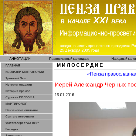
АННОТАЦИИ
Православный календарь
Народный кале
М И Л О С Е Р Д И Е
ГЛАВНАЯ
ИЗ ЖИЗНИ МИТРОПОЛИИ
«Пенза православна
Тронный Зал
Иерей Александр Черных по
История епархии
История храмов
16.01.2016
Сурская ГОЛГОФА
МАРТИРОЛОГ
Пензенские святыни
Святые источники
Фотогалерея"ХХ век"
Беседка
Зарисовки