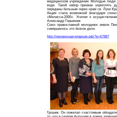
медицинском учреждении. Молодые люди д
воде. Такой набор призван укреплять 
переданы больным через храм св. Луки Кр
Акция стала возможной благодаря спонс
«Мелисса-2000». Усилия к осуществлен
Александр
Горшенев
.
Союз православной молодежи земли Пенз
совершилось это благое дело.
http://пензенская-епархия.рф/?p=67887
Грошев. Он пожелал счастливым обладате
то, что в скором будущем в домах зазвучит