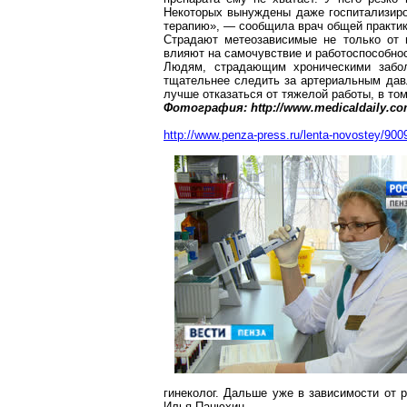
Некоторых
вынуждены
даже госпитализиро
терапию», — сообщила врач общей практи
Страдают
метеозависимые
не только от 
влияют на самочувствие и работоспособнос
Людям, страдающим хроническими забол
тщательнее следить за артериальным давл
лучше отказаться от тяжелой работы, в то
Фотография: http://www.medicaldaily.com/
http://www.penza-press.ru/lenta-novostey/900
гинеколог. Дальше уже в зависимости от
Илья
Панюхин
.