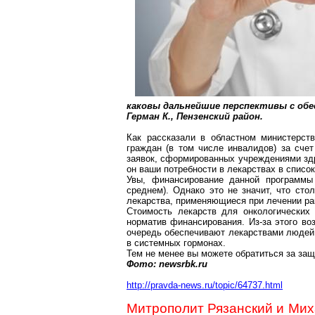
каковы
дальнейшие перспективы с обе
Герман К., Пензенский район.
Как рассказали в областном министерств
граждан (в том числе инвалидов) за сче
заявок, сформированных учреждениями здр
он ваши потребности в лекарствах в список
Увы, финансирование данной программы
среднем). Однако это не значит, что сто
лекарства, применяющиеся при лечении рака
Стоимость лека
рств дл
я онкологических
норматив финансирования. Из-за этого во
очередь обеспечивают лекарствами людей,
в системных гормонах.
Тем не
менее
вы можете обратиться за защи
Фото:
newsrbk.ru
http://pravda-news.ru/topic/64737.html
Митрополит Рязанский и Мих