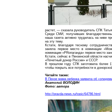
растет, — сказала руководитель СПК Тать
Среди СМИ, получивших благодарственны
наша газета активно трудилась на ниве п
на эту тему.
Кстати, благодаря тесному сотрудничес
заняла первое место в номинации «Може
номинации «
PR
опаганда
» первое место зан
Кстати, сейчас в Пензенской области насч
«Почетный донор России» и СССР.
В прошлом году СПК заготовила более 17
чтобы покрыть все потребности в донорско
Читайте также:
В Пензе мама ребенка заявила об «эпидем
Анатолий ВОЛОДИН
Фото: автора
http://pravda-news.ru/topic/64786.html