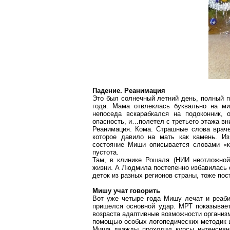
Падение. Реанимация
Это был солнечный летний день, полный 
года. Мама отвлеклась буквально на ми
непоседа вскарабкался на подоконник, 
опасность, и…полетел с третьего этажа вн
Реанимация. Кома. Страшные слова враче
которое давило на мать как камень. Из
состояние Миши описывается словами «к
пустота.
Там, в клинике Рошаля (НИИ неотложной 
жизни. А Людмила постепенно избавилась 
деток из разных регионов страны, тоже пос
Мишу учат говорить
Вот уже четыре года Мишу лечат и реаби
пришелся основной удар. МРТ показывает
возраста адаптивные возможности организм
помощью особых логопедических методик ш
Миша дважды проходил курсы интенсивны