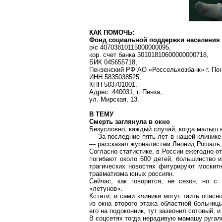
КАК ПОМОЧЬ:
Фонд социальной поддержки населения
р
/с 40703810115000000095,
кор
. счет
банка 30101810600000000718,
БИК 045655718,
Пензенский
РФ АО «
Россельхозбанк
» г. Пе
ИНН 5835038525,
КПП 583701001.
Адрес:
440031, г
. Пенза,
ул. Мирская, 13.
В ТЕМУ
Смерть заглянула в окно
Безусловно, каждый случай, когда малыш 
— За последние пять лет в нашей клинике
— рассказал журналистам Леонид Рошаль, 
Согласно статистике, в России ежегодно о
погибают около 600 детей, большинство 
трагических новостях фигурируют москит
травматизма юных россиян.
Сейчас, как говорится, не сезон, но с
«летунов».
Кстати, и сами клиники могут таить опасн
из окна второго этажа областной больни
его на подоконник, тут зазвонил сотовый, 
В
соцсетях
тогда нерадивую мамашу руга