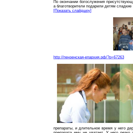
По окончании богослужения присутствую
а благотворители подарили детям сладкие 
[Показать
слайдшоу
]
http://пензенская-епархия.рф/?p=67263
препараты, и длительное время у него де
препарата ему не хватает. У него резко