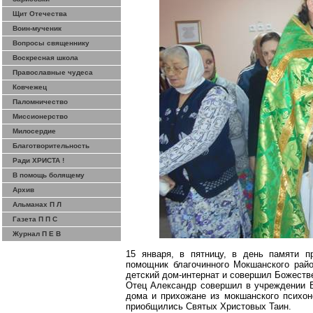
Щит Отечества
Воин-мученик
Вопросы священнику
Воскресная школа
Православные чудеса
Ковчежец
Паломничество
Миссионерство
Милосердие
Благотворительность
Ради ХРИСТА !
В помощь болящему
Архив
Альманах П Л
Газета П П С
Журнал П Е В
15 января, в пятницу, в день памяти 
помощник благочинного
Мокшанского
райо
детский дом-интернат и совершил Божеств
Отец Александр совершил в учреждении Б
дома и прихожане из
мокшанского
психоне
приобщились Святых Христовых Таин.