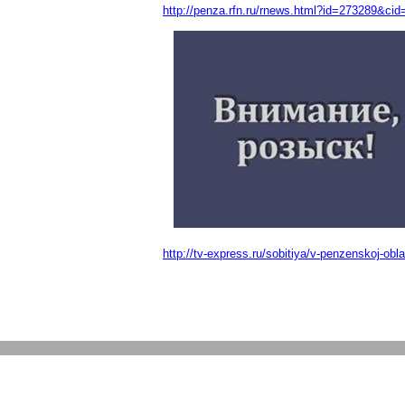
http://penza.rfn.ru/rnews.html?id=273289&cid
http://tv-express.ru/sobitiya/v-penzenskoj-obla