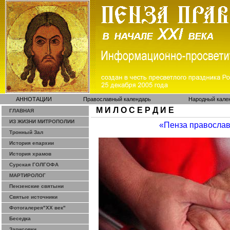
АННОТАЦИИ
Православный календарь
Народный кале
М И Л О С Е Р Д И Е
ГЛАВНАЯ
ИЗ ЖИЗНИ МИТРОПОЛИИ
«Пенза правосла
Тронный Зал
История епархии
История храмов
Сурская ГОЛГОФА
МАРТИРОЛОГ
Пензенские святыни
Святые источники
Фотогалерея"ХХ век"
Беседка
Зарисовки