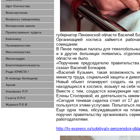
Щит Отечества
Воин-мученик
Вопросы священнику
Воскресная школа
Православные чудеса
губернатор Пензенской области Василий Бо
Ковчежец
Организацией хосписа займется рабоча
совещании.
Паломничество
В Пензе первые палаты для тяжелобольных
Миссионерство
и в других больницах появились отделен
области не было.
Милосердие
«Поручение председателю правительства -
Благотворительность
сказал Василий Бочкарев.
Ради ХРИСТА !
«Василий Кузьмич, такая возможность 
министр труда, социальной защиты и демо
В помощь болящему
Новый объект планируют создать на усл
Архив
находящихся в хосписе, возьмут на себя ч
Вместе с тем, создастся конкуренция ч
Альманах П Л
Елены Столяровой, их деятельность никем 
Газета П П С
«Сегодня теневая сиделка стоит от 17 до 
Журнал П Е В
пользуется этими услугами. Попытаться ле
Еще одна тема, обсуждавшаяся на плане
поручил правительству организовать сери
работодателями.
http://tv-express.ru/sobitiya/v-penzenskoj-obla