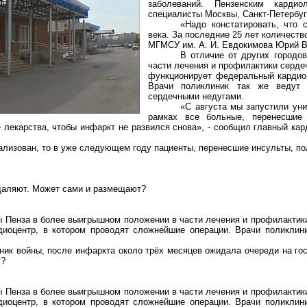
заболеваний. Пензенским карди
специалисты Москвы,
Санкт-Петербу
«Надо констатировать, что 
века. За последние 25 лет количеств
МГМСУ им. А. И. Евдокимова Юрий
В
В отличие от других городо
части лечения и профилактики серде
функционирует федеральный кардиоц
Врачи поликлиник так же ведут 
сердечными недугами.
«С августа мы запустили уни
рамках все больные, перенесшие 
 лекарства, чтобы инфаркт не развился снова», - сообщил главный ка
ализован, то в уже следующем году пациенты, перенесшие инсульты, по
даляют. Может сами и размещают?
ны Пенза в более выигрышном положении в части лечения и профилакти
иоцентр, в котором проводят сложнейшие операции. Врачи поликлини
ник войны, после инфаркта около трёх месяцев ожидала очереди на го
у?
ны Пенза в более выигрышном положении в части лечения и профилакти
иоцентр, в котором проводят сложнейшие операции. Врачи поликлини