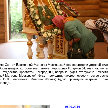
раме Святой Блаженной Матроны Московской (на территории детской обл
бослышащих, которое возглавляет иеромонах
Иларион
(Исаев), настояте
нь Рождества Пресвятой Богородицы, впервые будет отслужена Божест
ой Матроны Московской, будут проходить каждое первое и третье воскр
в 15.00, иеромонах
Иларион
(Исаев) будет проводить встречи с лю
споведь.
19.09.2014