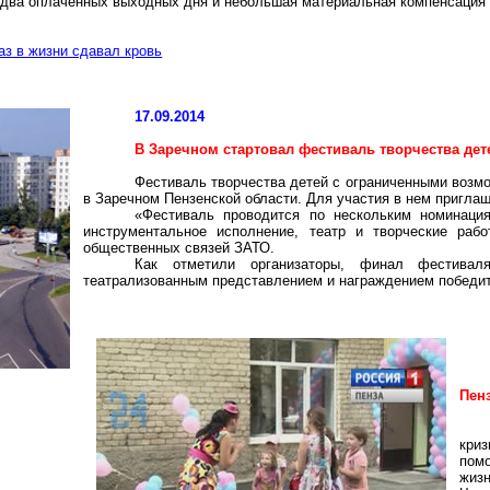
 два оплаченных выходных дня и небольшая материальная компенсация 
аз в жизни сдавал кровь
17.09.2014
В Заречном стартовал фестиваль творчества де
Фестиваль творчества детей с ограниченными возм
в Заречном Пензенской области. Для участия в нем приглаше
«Фестиваль проводится по нескольким номинация
инструментальное исполнение, театр и творческие ра
общественных связей ЗАТО.
Как отметили организаторы, финал фестиваля
театрализованным представлением и награждением победите
Пен
кри
пом
жиз