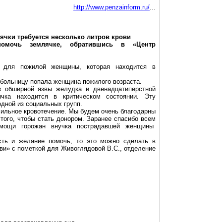
http://www.penzainform.ru/
...
зячки
требуется несколько литров крови
помочь землячке, обратившись в «Центр
 для пожилой женщины, которая находится в
 больницу попала женщина пожилого возраста.
з обширной язвы желудка и двенадцатиперстной
ячка
находится в критическом состоянии. Эту
дной из социальных групп.
сильное кровотечение. Мы будем очень благодарны
того, чтобы стать донором. Заранее спасибо всем
омощи горожан внучка пострадавшей женщины
ть и желание помочь, то это можно сделать в
ови» с пометкой для
Живоглядовой
В.С., отделение