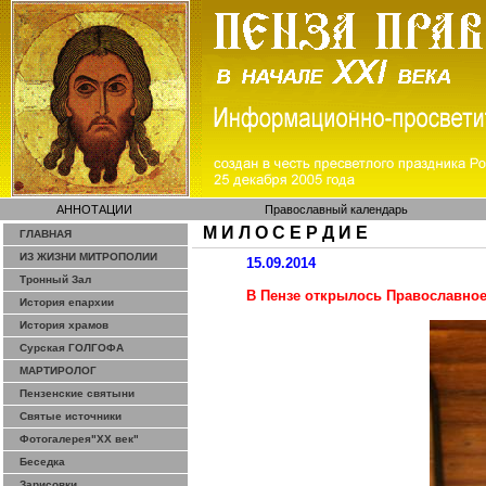
АННОТАЦИИ
Православный календарь
М И Л О С Е Р Д И Е
ГЛАВНАЯ
ИЗ ЖИЗНИ МИТРОПОЛИИ
15.09.2014
Тронный Зал
В Пензе открылось Православно
История епархии
История храмов
Сурская ГОЛГОФА
МАРТИРОЛОГ
Пензенские святыни
Святые источники
Фотогалерея"ХХ век"
Беседка
Зарисовки