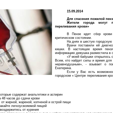
15.09.2014
Для спасения пожилой
пен
Жители города могут 
переливания крови»
В Пензе идет сбор крови
критическом состоянии.
На днях в шестую городскую
Врачи поставили ей диагно
кишки. В настоящее время
пенз
информацию девушка разместила в о
«У моей бабушки открылось 
Всем, кто найдет силы и время для 
неравнодушным», - взывает о п
Екатерина.
Если у Вас есть возможнос
городском « Центре переливания кр
которые содержат анальгетики и аспирин
а 48 часов до сдачи крови
ь от жирной, жареной, копченой и острой пищи
ракайте легкоусвояемой пищей
 воздержитесь от курения