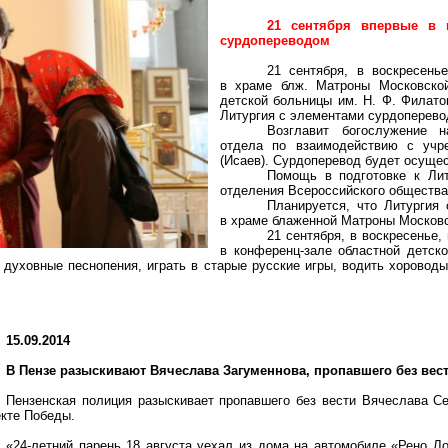
21 сентября впервые в 
сурдопереводом
21 сентября, в воскресень
в храме
блж
. Матроны Московской
детской больницы им. Н. Ф. Филато
Литургия с элементами
сурдоперево
Возглавит богослужение н
отдела по взаимодействию с учр
(Исаев).
Сурдоперевод
будет осущес
Помощь в подготовке к Лит
отделения Всероссийского общества
Планируется, что Литургия
в храме блаженной Матроны Московс
21 сентября, в воскресенье,
в конференц-зале областной детск
ь духовные песнопения, играть в старые русские игры, водить хоровод
15.09.2014
В Пензе разыскивают Вячеслава
Загуменнова
, пропавшего без вес
Пензенская полиция разыскивает пропавшего без вести Вячеслава С
кте Победы.
«24-летний парень 18 августа уехал из дома на автомобиле «
Рено
Ло