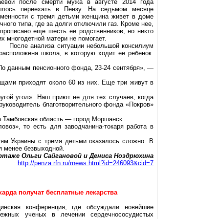
аевой после смерти мужа в августе 2014 года
шлось переехать в Пензу. На седьмом месяце
еменности с тремя детьми женщина живет в доме
чного типа, где за долги отключили газ. Кроме нее,
прописано еще шесть ее родственников, но никто
их многодетной матери не помогает.
После анализа ситуации небольшой консилиум
 расположена школа, в которую ходит ее ребенок.
По данным пенсионного фонда, 23-24 сентября», —
ещами приходят около 60 из них. Еще три живут в
гой угол». Наш приют не для тех случаев, когда
 руководитель благотворительного фонда «Покров»
ла Тамбовская область — город Моршанск.
овоз», то есть для заводчанина-токаря работа в
лям Украины с тремя детьми оказалось сложно. В
я менее безвыходной.
ортаже Ольги
Сайгановой
и Дениса
Ноздрюхина
http://penza.rfn.ru/rnews.html?id=246093&cid=7
арда получат бесплатные лекарства
инская конференция, где обсуждали новейшие
бежных ученых в лечении сердечнососудистых