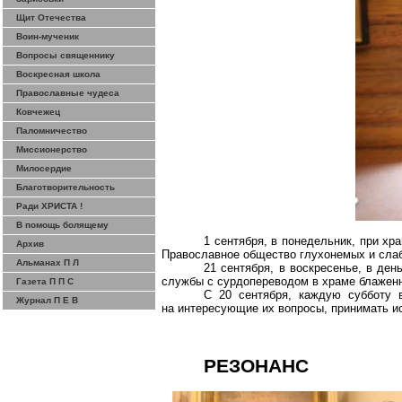
Щит Отечества
Воин-мученик
Вопросы священнику
Воскресная школа
Православные чудеса
Ковчежец
Паломничество
Миссионерство
Милосердие
Благотворительность
Ради ХРИСТА !
В помощь болящему
1 сентября, в понедельник, при х
Архив
Православное общество глухонемых и сла
Альманах П Л
21 сентября, в воскресенье, в де
службы с
сурдопереводом
в храме блаженн
Газета П П С
С 20 сентября, каждую субботу 
Журнал П Е В
на интересующие их вопросы, принимать и
РЕЗОНАНС