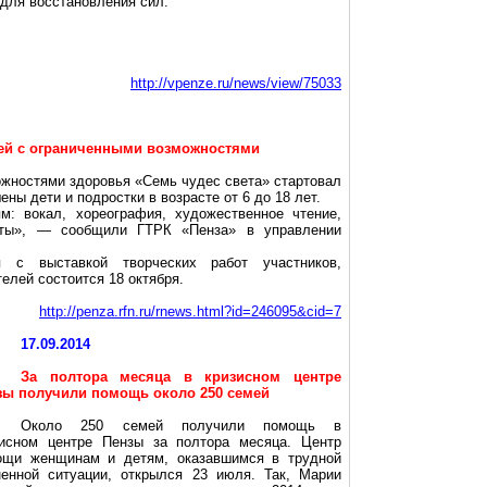
для восстановления сил.
http://vpenze.ru/news/view/75033
тей с ограниченными возможностями
ожностями здоровья «Семь чудес света» стартовал
ны дети и подростки в возрасте от 6 до 18 лет.
м: вокал, хореография, художественное чтение,
боты», — сообщили ГТРК «Пенза» в управлении
 с выставкой творческих работ участников,
лей состоится 18 октября.
http://penza.rfn.ru/rnews.html?id=246095&cid=7
17.09.2014
За полтора месяца в кризисном центре
зы получили помощь около 250 семей
Около 250 семей получили помощь в
зисном центре Пензы за полтора месяца. Центр
ощи женщинам и детям, оказавшимся в трудной
ненной ситуации, открылся 23 июля. Так, Марии