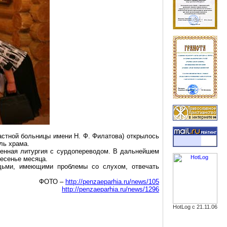
астной больницы имени Н. Ф. Филатова) открылось
ль храма.
венная литургия с
сурдопереводом
. В дальнейшем
есенье месяца.
дьми, имеющими проблемы со слухом, отвечать
ФОТО –
http://penzaeparhia.ru/news/105
http://penzaeparhia.ru/news/1296
HotLog с 21.11.06