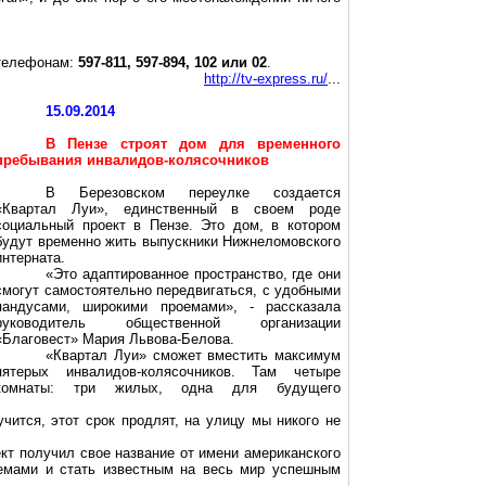
.
 телефонам:
597-811, 597-894, 102 или 02
.
http://tv-express.ru/
...
15.09.2014
В Пензе строят дом для временного
пребывания инвалидов-колясочников
В Березовском переулке создается
«Квартал Луи», единственный в своем роде
социальный проект в Пензе. Это дом, в котором
будут временно жить выпускники Нижнеломовского
интерната.
«Это адаптированное пространство, где они
смогут самостоятельно передвигаться, с удобными
пандусами, широкими проемами», - рассказала
руководитель общественной организации
«Благовест» Мария Львова-Белова.
«Квартал Луи» сможет вместить максимум
пятерых инвалидов-колясочников. Там четыре
комнаты: три жилых, одна для будущего
чится, этот срок продлят, на улицу мы никого не
ект получил свое название от имени американского
лемами и стать известным на весь мир успешным