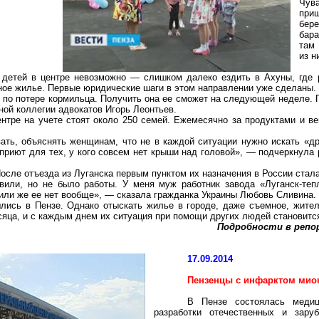
Чув
при
бер
бара
там 
из н
е детей в центре невозможно — слишком далеко ездить в
Ахуны
, где
ое жилье. Первые юридические шаги в этом направлении уже сделаны.
по потере кормильца. Получить она ее сможет на следующей неделе. 
ной коллегии адвокатов Игорь Леонтьев.
нтре на учете стоят около 250 семей. Ежемесячно за продуктами и в
ь, объяснять женщинам, что не в каждой ситуации нужно искать «дру
приют для тех, у кого совсем нет крыши над головой», — подчеркнула
После отъезда из Луганска первым пунктом их назначения в России ста
вили, но не было работы. У меня муж работник завода «Луганск-тепл
или же ее нет вообще», — сказала гражданка Украины Любовь Сливина.
лись в Пензе. Однако отыскать жилье в городе, даже съемное, жите
сяца, и с каждым днем их ситуация при помощи других людей становитс
Подробности в реп
17.09.2014
Пензенцы с инфарктом миок
В Пензе состоялась медиц
разработки отечественных и зару