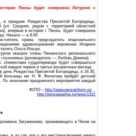
истории Пензы будет совершена Литургия с
е, в праздник Рождества Пресвятой Богородицы,
 (ул. Средняя, рядом с территорией областной
ва), впервые в истории
г
. Пензы, будет совершена
да
. Начало — в 8.00.
астоятель храма, председатель епархиального
еждениями здравоохранения иеромонах
Иларион
твлять Ольга Ильчук.
ургии оказали члены Пензенского регионального
 глухонемых (руководитель — Любовь Демина).
 с элементами
сурдоперевода
будет совершаться
кой каждое первое и третье воскресенье месяца.
 в день Рождества Пресвятой Богородицы, в 16.30,
ой больницы им. Н. Ф. Филатова пройдёт детский
ы. По окончании праздничного мероприятия каждый
ФОТО –
http://www.penzainform.ru/
...
http://penzaeparhia.ru/news/1312
ти
ергеевича
Загуменнова
, проживающего в Пензе на
ган
», и до сих пор о его местонахождении ничего