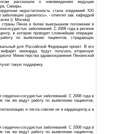
ологам рассказали о нововведениях ведущие
гра
, Самары.
сердечная недостаточность стала эпидемией ХХI
о заболевших удвоилось», - отметил зав. кафедрой
асюк
(г. Москва).
в страны Пенза в более выигрышном положении в
чнососудистых заболеваний. С 2008 года в регионе
ентр, в котором проводят сложнейшие операции.
работу по выявлению пациентов, страдающих
кальный для Российской Федерации проект. В его
инфаркт миокарда, будут получать вторичную
рдиолог Министерства здравоохранения Пензенской
лучат такую поддержку.
ки
сердечно-сосудистых
заболеваний. С 2008 года в
к так же ведут работу по выявлению пациентов,
спитализацию и легла совсем не в
кардиоцентр,а
в
ки
сердечно-сосудистых
заболеваний. С 2008 года в
к так же ведут работу по выявлению пациентов,