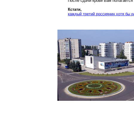
После сдачи крови Вам полагается
Кстати,
каждый третий россиянин хотя бы р