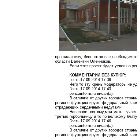
профилактику, бесплатно все необходимые
области Валентин Олейников.
Если этот проект будет успешно ре
КОММЕНТАРИИ БЕЗ КУПЮР:
Гость|17.09.2014 17:06
Чего то эту
хрень
модераторы не у
Гость
|17.09.2014 17:43
penzainform.ru
писал
(a):
В отличие от других городов стра
регионе функционирует федеральный кард
страдающих сердечными недугами.
Наверное
поэтому,моя
мать - участ
третью
горбольницу
и то по великому блат
Гость
|17.09.2014 17:46
penzainform.ru
писал
(a):
В отличие от других городов стра
регионе функционирует федеральный кард