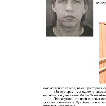
неизве
компьютерного класса, плюс просторная к
«За это время мы будем стараться
выгоним», - подчеркнула Мария Львова-Бе
Планируется, что первых своих пос
джазового музыканта Луи
Армстронга
, к
артистом и человеком.