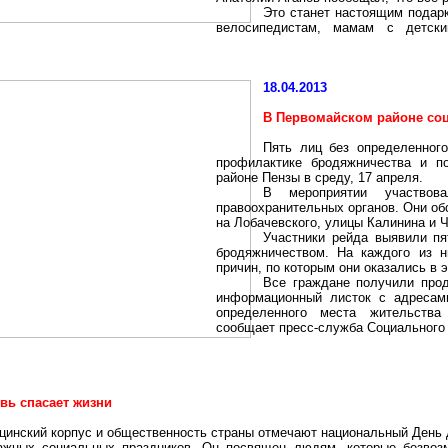
Это станет настоящим подарк
велосипедистам, мамам с детск
18.04.2013
В Первомайском районе со
Пять лиц без определенног
профилактике бродяжничества и
п
районе Пензы в среду, 17 апреля.
В мероприятии участвов
правоохранительных органов. Они об
на Лобачевского, улицы Калинина и 
Участники рейда выявили п
бродяжничеством. На каждого из 
причин, по которым они оказались в 
Все граждане получили про
информационный листок с адресам
определенного места жительства
сообщает пресс-служба Социального
вь спасает жизни
цинский корпус и общественность страны отмечают национальный День 
ажных социальных праздников. Он посвящен людям, которые безвозм