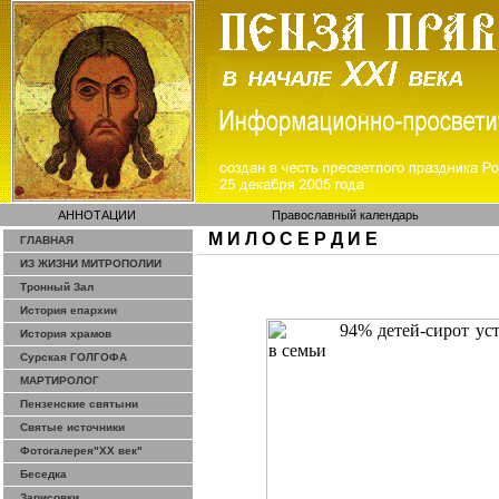
АННОТАЦИИ
Православный календарь
М И Л О С Е Р Д И Е
ГЛАВНАЯ
ИЗ ЖИЗНИ МИТРОПОЛИИ
Тронный Зал
История епархии
История храмов
Сурская ГОЛГОФА
МАРТИРОЛОГ
Пензенские святыни
Святые источники
Фотогалерея"ХХ век"
Беседка
Зарисовки