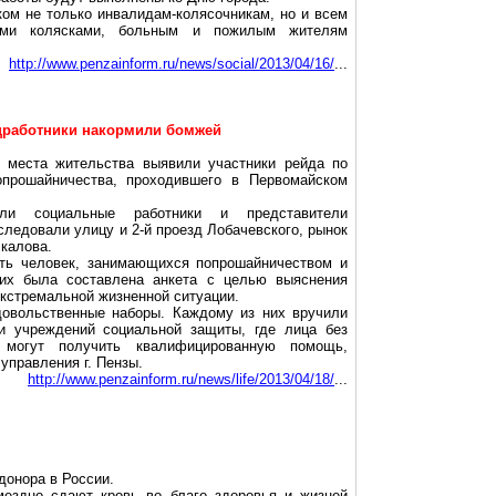
ом не только инвалидам-колясочникам, но и всем
ими колясками, больным и пожилым жителям
http://www.penzainform.ru/news/social/2013/04/16/
...
цработники накормили бомжей
о места жительства выявили участники рейда по
опрошайничества
, проходившего в Первомайском
али социальные работники и представители
следовали улицу и 2-й проезд Лобачевского, рынок
Чкалова.
ять человек, занимающихся
попрошайничеством
и
них была составлена анкета с целью выяснения
экстремальной жизненной ситуации.
довольственные наборы. Каждому из них вручили
и учреждений социальной защиты, где лица без
 могут получить квалифицированную помощь,
 управления
г
. Пензы.
http://www.penzainform.ru/news/life/2013/04/18/
...
донора в России.
ездно сдают кровь во благо здоровья и жизней