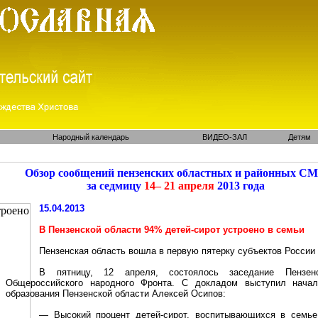
Народный календарь
ВИДЕО-ЗАЛ
Детям
Обзор сообщений пензенских областных и районных С
за седмицу
14– 21 апреля
2013 года
15.04.2013
В Пензенской области 94% детей-сирот устроено в семьи
Пензенская область вошла в первую пятерку субъектов России 
В пятницу, 12 апреля, состоялось заседание Пензенск
Общероссийского народного Фронта. С докладом выступил нача
образования Пензенской области
Алексей Осипов:
— Высокий процент детей-сирот, воспитывающихся в семье