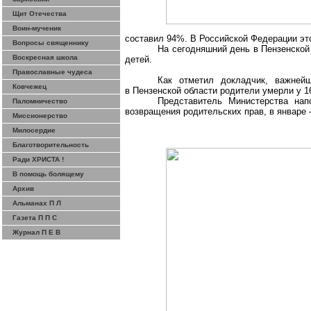
Щит Отечества
Воин-мученик
составил 94%. В Российской Федерации эт
Вопросы священнику
На сегодняшний день в Пензенской
Воскресная школа
детей.
Православные чудеса
Как отметил докладчик, важней
Ковчежец
в Пензенской области родители умерли у 1
Представитель Министерства нап
Паломничество
возвращения родительских прав, в январе 
Миссионерство
Милосердие
Благотворительность
Ради ХРИСТА !
В помощь болящему
Архив
Альманах П Л
Газета П П С
Журнал П Е В