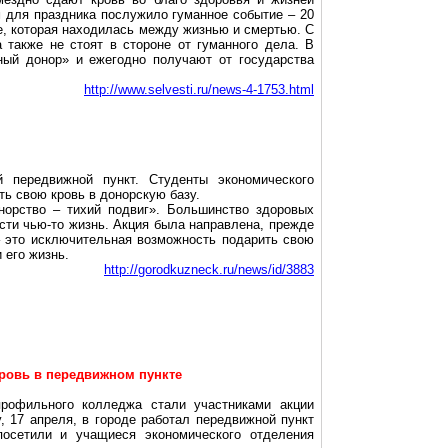
м для праздника послужило гуманное событие – 20
е, которая находилась между жизнью и смертью. С
 также не стоят в стороне от гуманного дела. В
ный донор» и ежегодно получают от государства
http://www.selvesti.ru/news-4-1753.html
 передвижной пункт. Студенты экономического
ь свою кровь в донорскую базу.
норство – тихий подвиг». Большинство здоровых
сти чью-то жизнь. Акция была направлена, прежде
– это исключительная возможность подарить свою
 его жизнь.
http://gorodkuzneck.ru/news/id/3883
кровь в передвижном пункте
профильного колледжа стали участниками акции
у, 17 апреля, в городе работал передвижной пункт
посетили и учащиеся экономического отделения