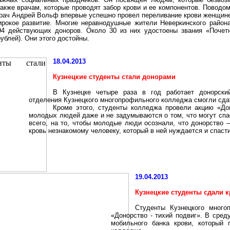
акже врачам, которые проводят забор крови и ее компонентов. Поводо
врач Андрей Вольф впервые успешно провел переливание крови женщин
рокое развитие. Многие неравнодушные жители Неверкинского района
94 действующих доноров. Около 30 из них удостоены звания «Почет
блей). Они этого достойны.
18.04.2013
Кузнецкие студенты стали донорами
В Кузнецке четыре раза в год работает донорский
отделения Кузнецкого многопрофильного колледжа смогли сдат
Кроме этого, студенты колледжа провели акцию «До
молодых людей даже и не задумываются о том, что могут спа
всего, на то, чтобы молодые люди осознали, что донорство 
кровь незнакомому человеку, который в ней нуждается и спасти
19.04.2013
Кузнецкие студенты сдали 
Студенты Кузнецкого много
«Донорство - тихий подвиг». В сред
мобильного банка крови, который 