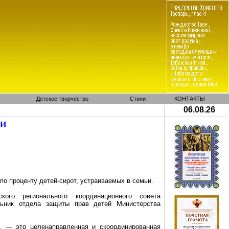
Детское творчество
Стихи
КОНТАКТЫ
06.08.26
МИ
по проценту детей-сирот, устраиваемых в семьи.
ого регионального координационного совета
льник
отдела защиты прав детей Министерства
, — это целенаправленная и скоординированная