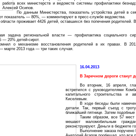
работа всех министерств и ведомств системы профилактики безнад
Алексей Осипов.
По данным Министерства, показатель устройства детей в сем
от показатель — 80%, — комментируют в пресс-службе ведомства.
 области проживает 4426 детей, оставшихся без попечения родителей. 
шая задача региональной власти — профилактика социального сир
6 — 20% детей-сирот.
омнил о механизме восстановления родителей в их правах. В 201
— марте 2013 года — три таких случая.
16.04.2013
В
Заречном
дороги станут 
Во вторник, 16 апреля, гл
встретился с руководителями Комби
капитального строительства и а
Киселевым.
В ходе беседы были намечен
детали. Так, первый съе
зд с тр
от
ближайшей пятнице. Затем подобные 
Таким образом, все 57 мест 
мешают маломобильным гражда
реконструируют. Деньги в бюджете гор
Выполнение заказа поручено 
Анатолий Агапов пообещал, что все 