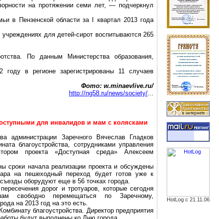
зорности на протяжении семи лет, — подчеркнул
ьи в Пензенской области за I квартал 2013 года
В учреждениях для детей-сирот воспитываются 265
отства. По данным Министерства образования,
2 году в регионе зарегистрированы 11 случаев
Фото: w.minaevlive.ru/
http://ng58.ru/news/society/
...
доступными для инвалидов и мам с колясками
ава администрации Заречного Вячеслав Гладков
ната благоустройства, сотрудниками управления
втором проекта «Доступная среда» Алексеем
ы сроки начала реализации проекта и обсуждены
уара на пешеходный переход будет готов уже к
съезды оборудуют еще в 56 точках города.
пересечения дорог и тротуаров, которые сегодня
нам свободно перемещаться
по
Заречному,
HotLog с 21.11.06
ода на 2013 год на это есть.
Комбинату благоустройства. Директор предприятия
работы будут выполнены ко Дню города.