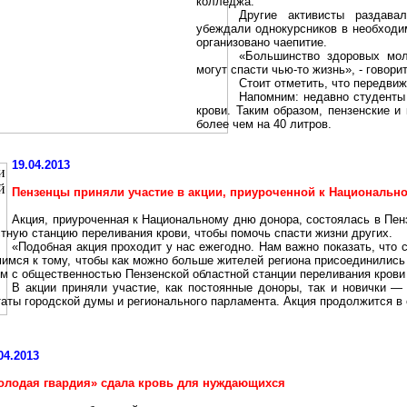
колледжа.
Другие активисты раздава
убеждали однокурсников в необходи
организовано чаепитие.
«Большинство здоровых мо
могут спасти чью-то жизнь», - говори
Стоит отметить, что передвиж
Напомним: недавно студенты
крови. Таким образом, пензенские и
более чем на
40 литров
.
19.04.2013
Пензенцы приняли участие в акции, приуроченной к Национальн
Акция, приуроченная к Национальному дню донора, состоялась в Пенз
тную станцию переливания крови, чтобы помочь спасти жизни других.
«Подобная акция проходит у нас ежегодно. Нам важно показать, что 
мимся к тому, чтобы как можно больше жителей региона присоединилис
ям с общественностью Пензенской областной станции переливания кров
В акции приняли участие, как постоянные доноры, так и новички —
аты городской думы и регионального парламента. Акция продолжится в 
04.2013
олодая гвардия» сдала кровь для
нуждающихся