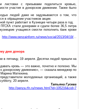
ли листовки с призывами поделиться кровью,
мости участия в донорском движении. Также было
лодых людей даже не задумываются о том, что
тся в обращении участников акции.
ной пункт работает в Кузнецке четыре раза в год.
 ПГСХА стали донорами и сдали более 36,5 литра
 кузнецкие учащиеся смогли пополнить банк крови
http://www.penzainform.ru/news/social/2013/04/19/
...
ому дню донора
е в пятницу, 19 апреля. Десятки людей пришли на
сдавать кровь — это важно, почетно и полезно. Мы
ь к донорскому движению», — сказала менеджер по
и Марина Матюкина.
 представители молодежных организаций, а также
субботу, 20 апреля.
Татьяна Гусева
http://penza.rfn.ru/rnews.html?id=105216&cid=7