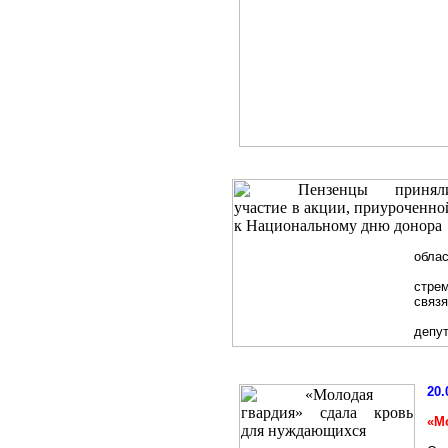
облас
стре
связ
депут
20.
«М