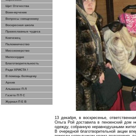
Щит Отечества
Воин-мученик
Вопросы священнику
Воскресная школа
Православные чудеса
Ковчежец
Паломничество
Миссионерство
Милосердие
Благотворительность
Ради ХРИСТА !
В помощь болящему
Архив
Альманах П Л
Газета П П С
Журнал П Е В
13 декабря, в воскресенье, ответственн
Ольга Рой доставила в пензенский дом н
одежду, собранную неравнодушными жите
В очередной благотворительной акции вп
помогли сотрудникам храма подготовить в