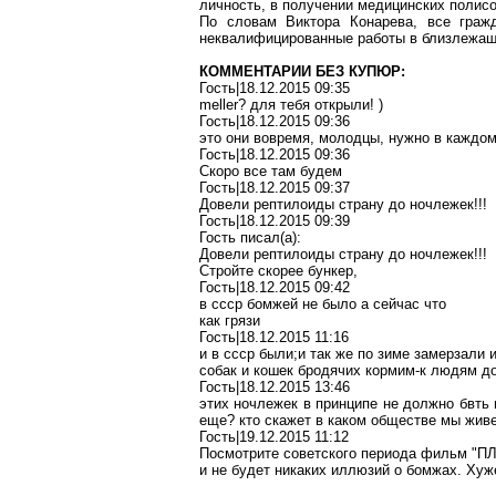
личность, в получении медицинских полисо
По словам Виктора
Конарева
, все граж
неквалифицированные работы в близлежащ
КОММЕНТАРИИ БЕЗ КУПЮР:
Гость|18.12.2015 09:35
meller
? для тебя открыли! )
Гость|18.12.2015 09:36
это они вовремя, молодцы, нужно в каждом
Гость|18.12.2015 09:36
Скоро все там будем
Гость|18.12.2015 09:37
Довели
рептилоиды
страну до ночлежек!!!
Гость|18.12.2015 09:39
Гость писал(
a
):
Довели
рептилоиды
страну до ночлежек!!!
Стройте скорее бункер,
Гость|18.12.2015 09:42
в
ссср
бомжей не было а сейчас что
как грязи
Гость|18.12.2015 11:16
и в
ссср
были;и
так же по зиме замерзали 
собак и кошек бродячих
кормим-к
людям до
Гость|18.12.2015 13:46
этих ночлежек в принципе не должно
бвть
еще? кто скажет в каком обществе мы живе
Гость|19.12.2015 11:12
Посмотрите советского периода фильм "
и не будет никаких иллюзий о бомжах. Хуж