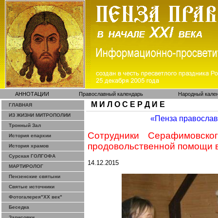
АННОТАЦИИ
Православный календарь
Народный кале
М И Л О С Е Р Д И Е
ГЛАВНАЯ
ИЗ ЖИЗНИ МИТРОПОЛИИ
«Пенза правосла
Тронный Зал
Сотрудники Серафимовск
История епархии
продовольственной помощи в
История храмов
Сурская ГОЛГОФА
14.12.2015
МАРТИРОЛОГ
Пензенские святыни
Святые источники
Фотогалерея"ХХ век"
Беседка
Зарисовки