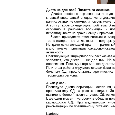
Диета не для вас? Платите за лечение
— Диабет особенно страшен тем, что до 
главный внештатный специалист-эндокрин
ранних этапах не сложно, и помочь может 
А вот тут кроется еще одна проблема. В н
особенно в районных больницах и по
перекладывают на врачей общей практики.
— Часто приходится сталкиваться с безг
теста толерантности глюкозы, — подчеркн
Но даже если лечащий врач — грамотный 
мало только принимать
сахаропонижаю
активность.
Практикующие эндокринологи рассказывают
заявляют, что диета — не для них. Но в
справиться. Поэтому надо больше двигатьс
По итогам работы «круглого стола» была 
больным СД, профилактику хронических 
территории региона.
А как у нас?
Процедура диспансеризации населения, 
профилактику СД на разных стадиях. За
выявлено более 4 тысяч случаев СД, из ко
Еще один момент, которому в области при
касающихся СД. При медицинских учре
рекомендации по правильному питанию, не
Цифры