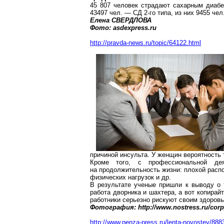
45 807 человек страдают сахарным диабет
43497 чел. — СД 2-го типа, из них 9455 че
Елена СВЕРДЛОВА
Фото:
asdexpress.ru
http://pravda-news.ru/topic/64122.html
причиной инсульта. У женщин вероятность 
Кроме того, с профессиональной де
на продолжительность жизни: плохой распо
физических нагрузок и др.
В результате ученые пришли к выводу о 
работа дворника и шахтера, а вот
копирай
работники серьезно рискуют своим здоровь
Фотография: http://www.nostress.ru/corp
http://www.penza-press.ru/lenta-novostey/888