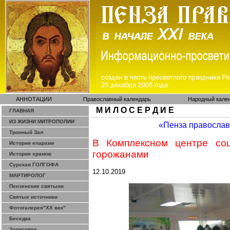
АННОТАЦИИ
Православный календарь
Народный кале
М И Л О С Е Р Д И Е
ГЛАВНАЯ
ИЗ ЖИЗНИ МИТРОПОЛИИ
«Пенза правосла
Тронный Зал
В Комплексном центре со
История епархии
горожанами
История храмов
Сурская ГОЛГОФА
12.10.2019
МАРТИРОЛОГ
Пензенские святыни
Святые источники
Фотогалерея"ХХ век"
Беседка
Зарисовки