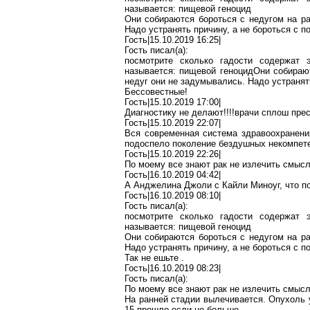
называется: пищевой геноцид
Они собираются бороться с недугом на р
Надо устранять причину, а не бороться с 
Гость|15.10.2019 16:25|
Гость писал(
a
):
посмотрите сколько гадости содержат
э
называется: пищевой
геноцидОни
собирают
недуг они не задумывались
. Надо устранят
Бессовестные!
Гость|15.10.2019 17:00|
Диагностику не
делают!!!
!в
рачи
сплош
прес
Гость|15.10.2019 22:07|
Вся современная система здравоохранения
подоспело поколение
бездушных
некомпет
Гость|15.10.2019 22:26|
По моему
все знают рак не излечить смысл
Гость|16.10.2019 04:42|
А
Анджелина
Джоли
с
К
айли
Миноуг
, что 
Гость|16.10.2019 08:10|
Гость писал(
a
):
посмотрите сколько гадости содержат
э
называется: пищевой геноцид
Они собираются бороться с недугом на р
Надо устранять причину, а не бороться с 
Так не ешьте
.
Гость|16.10.2019 08:23|
Гость писал(
a
):
По моему
все знают рак не излечить смысл
На ранней стадии вылечивается. Опухоль
15
прошло
если не больше