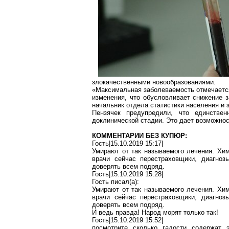
злокачественными новообразованиями.
«Максимальная заболеваемость отмечается
изменения, что обусловливает снижение 
начальник отдела статистики населения и
Пензячек
предупредили, что единствен
доклинической стадии. Это дает возможнос
КОММЕНТАРИИ БЕЗ КУПЮР:
Гость|15.10.2019 15:17|
Умирают от так называемого лечения. Хим
врачи сейчас перестраховщики, диагно
доверять всем подряд.
Гость|15.10.2019 15:28|
Гость писал(
a
):
Умирают от так называемого лечения. Хим
врачи сейчас перестраховщики, диагно
доверять всем подряд.
И
ведь
правда! Народ морят только так!
Гость|15.10.2019 15:52|
посмотрите сколько гадости содержат
э