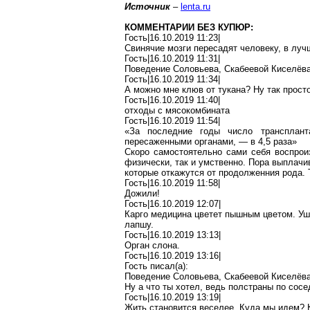
Источник
–
lenta.ru
КОММЕНТАРИИ БЕЗ КУПЮР:
Гость|16.10.2019 11:23|
Свинячие
мозги пересадят человеку, в луч
Гость|16.10.2019 11:31|
Поведение Соловьева,
Скабеевой
Киселёва
Гость|16.10.2019 11:34|
А можно мне клюв от тукана?
Ну
так просто
Гость|16.10.2019 11:40|
отходы с мясокомбината
Гость|16.10.2019 11:54|
«За последние годы число трансплан
пересаженными органами, — в 4,5 раза»
Скоро самостоятельно сами себя воспроиз
физически, так и умственно. Пора выплач
которые откажутся от
продолженния
рода. 
Гость|16.10.2019 11:58|
Дожили!
Гость|16.10.2019 12:07|
Карго медицина цветет пышным цветом. У
лапшу.
Гость|16.10.2019 13:13|
Орган слона.
Гость|16.10.2019 13:16|
Гость писал(
a
):
Поведение Соловьева,
Скабеевой
Киселёва
Ну а что ты хотел, ведь полстраны по сосе
Гость|16.10.2019 13:19|
Жить становится веселее. Куда мы идем? 