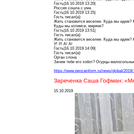
Гость|16.10.2019 13:20|
Россия сошла с ума.
Гость|16.10.2019 13:25|
Гость писал(
a
):
Жить становится веселее. Куда мы идем? 
Куды
мы
котимси
, миряне?
Гость|16.10.2019 13:51|
Гость писал(
a
):
Жить становится веселее. Куда мы идем? 
У! У! А! А!
Гость|16.10.2019 14:09|
Гость писал(
a
):
Орган слона.
Зачем тебе его хобот? Огурцы малосольные
https://www.penzainform.ru/news/global/2019
Зареченка
Саша Гофман: «Мн
15.10.2019