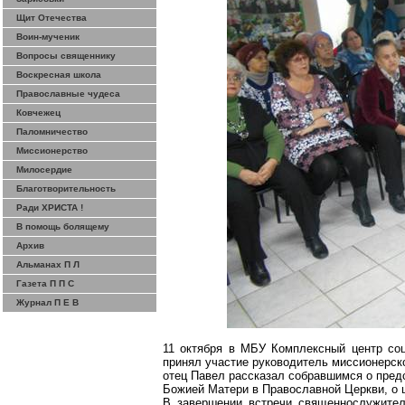
Щит Отечества
Воин-мученик
Вопросы священнику
Воскресная школа
Православные чудеса
Ковчежец
Паломничество
Миссионерство
Милосердие
Благотворительность
Ради ХРИСТА !
В помощь болящему
Архив
Альманах П Л
Газета П П С
Журнал П Е В
11 октября в МБУ Комплексный центр соц
принял участие руководитель миссионерск
отец Павел рассказал
собравшимся
о пред
Божией Матери в Православной Церкви, о ц
В завершении встречи священнослужител