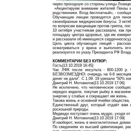
через проходную со стороны улицы
Лозицк
«Акцентируем внимание жителей Пензы и
родственники. Вход бесплатный», - сообщи
Обучающие лекции проводятся для
пенз
своеобразные медицинские бонусы. 3 октя
по вопросам вакцинации против гриппа, по
10 октября участникам рассказали, как п
площадку центра здоровья, где им измери
и рассказали об имеющихся сердечнососуд
Цель цикла обучающих лекций - рассказ
осматриваться у врача и выполнять его
реализуется по указу Президента РФ Влад
КОММЕНТАРИИ БЕЗ КУПЮР:
Гость|13.10.2019 16:45|
Час ЛФК после инсульта - 800-1200 р. 
БЕЗВОЗМЕЗДНО\ очередь на 6-8 месяцев, "
денег не дали". С 1.09. 19 урезали "50% 
Дмитрий Н. Мотовилов|13.10.2019 17:06|
Не исключено, что человеческое сообщес
нередко видели, покупая рыбку в магазин
энергию у слабых и сокращают им жизнь.
Такова жизнь и основной ячейки общества,
Единственный друг, который отдаёт вам 
роскошной природы.
Медведи поступают очень мудро, уходя от
Дмитрий Н. Мотовилов|13.10.2019 17:09|
И наоборот, жизнь в многоклеточных дома
По сведениям из высшей цивилизации, р