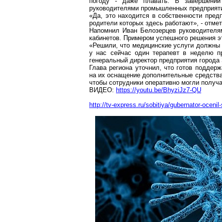
погоду - даже плавать. В завершени
руководителями промышленных предприятий
«Да, это находится в собственности пред
родители которых здесь работают», - отмет
Напомнил Иван Белозерцев руководителям
кабинетов. Примером успешного решения эт
«Решили, что медицинские услуги должны 
у нас сейчас один терапевт в неделю пр
генеральный директор предприятия город
Глава региона уточнил, что готов поддер
на их оснащение дополнительные средства
чтобы сотрудники оперативно могли получ
ВИДЕО:
https://youtu.be/BhyziJz7-QU
http://tv-express.ru/sobitiya/gubernator-ocenil