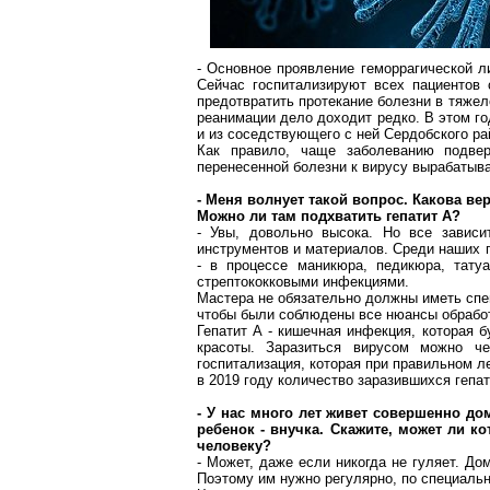
- Основное проявление геморрагической л
Сейчас госпитализируют всех пациентов 
предотвратить протекание болезни в тяжел
реанимации дело доходит редко. В этом г
и из соседствующего с ней
Сердобского
ра
Как правило, чаще заболеванию подве
перенесенной болезни к вирусу вырабатыв
- Меня волнует такой вопрос. Какова в
Можно ли там подхватить гепатит
А
?
- Увы, довольно
высока
. Но все зависи
инструментов и материалов. Среди наших 
- в процессе маникюра, педикюра,
тату
стрептококковыми инфекциями.
Мастера не обязательно должны иметь сп
чтобы были соблюдены все нюансы обрабо
Гепатит
А
- кишечная инфекция, которая б
красоты. Заразиться вирусом можно че
госпитализация, которая при правильном л
в 2019 году количество заразившихся гепа
- У нас много лет живет совершенно до
ребенок - внучка. Скажите, может ли к
человеку?
- Может, даже если никогда не гуляет. Д
Поэтому им нужно регулярно, по специаль