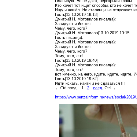
Планирую. Но не дают, перекрыли краны.
Кто хочет тот ищет способы, кто не хочет 
Ищу и нашёл. Но
сталинцы
не отпускают и
Гость|13.10.2019 19:13|
Дмитрий Н. Мотовилов писал(
a
):
Завидуют и боятся.
Чему, чего, кого?
Дмитрий Н. Мотовилов|13.10.2019 19:15|
Гость писал(
a
):
Дмитрий Н. Мотовилов писал(
a
):
Завидуют и боятся.
Чему, чего, кого?
Тому, того, его!
Гость|13.10.2019 19:40|
Дмитрий Н. Мотовилов писал(
a
):
Тому, того, его!
вот именно, на него, идите, идите, идите. 
Гость|13.10.2019 19:52|
Идти искать, найти и не сдаваться
!
!!
←
Ctrl
пред.
1
2
след.
Ctrl
→
https://www.penzainform.ru/news/social/2019