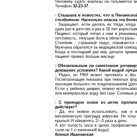
Человеку сдать анализы на гельминтоз 
Телефон
32-23-37
.
- Слышала в новостях, что в Пензенско
столбняком. Насколько опасна эта боле
- Защищают, если делать их тогда, когд
один раз в детстве и раз в 10 лет взрослы
Пациент, который попал к нам в реанимац
потливость, тянущие боли в области раны.
Столбняк - страшный недуг, поражается 
Мужчина обратился за медицинской помощью
Когда в последний раз ему делали привив
пациент провел больше месяца.
- Обязательным ли симптомом
ротавир
домашних условиях? Какой водой лучше
- Редко, но
РВИ
может протекать и без 
Госпитализация показана при тяжелых фо
изоляции больного по
эпидпоказаниям
(детс
Если у ребенка диарея, можно использов
или минеральную воду без газа. Солевые р
- С приходом осени из аптек пропа
действует?
- Да, его можно использовать, как и 
механическую преграду вирусам. Но хочу 
крылья! И обновлять 2—3 раза в день.
А вот полость носа в целях профилактик
соли на
1 л
кипяченой воды).
Ксения Ивановская