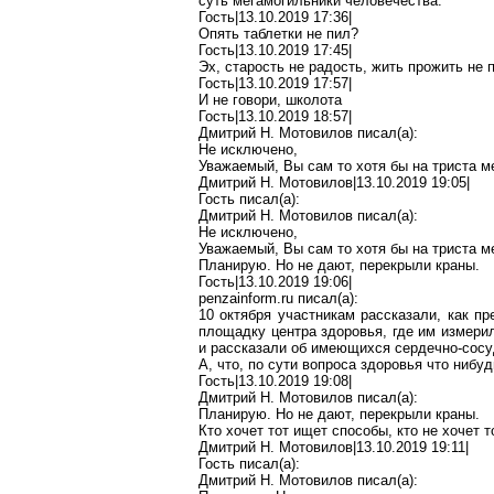
суть
мегамогильники
человечества.
Гость|13.10.2019 17:36|
Опять таблетки не пил?
Гость|13.10.2019 17:45|
Эх, старость не радость, жить прожить не 
Гость|13.10.2019 17:57|
И не говори,
школота
Гость|13.10.2019 18:57|
Дмитрий Н. Мотовилов писал(
a
):
Не исключено,
Уважаемый, Вы
сам то
хотя бы на триста м
Дмитрий Н. Мотовилов|13.10.2019 19:05|
Гость писал(
a
):
Дмитрий Н. Мотовилов писал(
a
):
Не исключено,
Уважаемый, Вы
сам то
хотя бы на триста м
Планирую. Но не дают, перекрыли краны.
Гость|13.10.2019 19:06|
penzainform.ru
писал(
a
):
10 октября участникам рассказали, как п
площадку центра здоровья, где им измери
и рассказали об имеющихся
сердечно-сос
А, что, по сути вопроса
здоровья
что
нибуд
Гость|13.10.2019 19:08|
Дмитрий Н. Мотовилов писал(
a
):
Планирую. Но не дают, перекрыли краны.
Кто хочет тот ищет способы, кто не хочет 
Дмитрий Н. Мотовилов|13.10.2019 19:11|
Гость писал(
a
):
Дмитрий Н. Мотовилов писал(
a
):