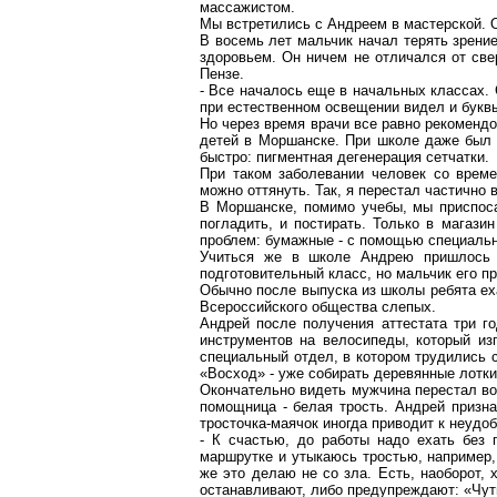
массажистом.
Мы встретились с Андреем в мастерской. 
В восемь лет мальчик начал терять зрени
здоровьем. Он ничем не отличался от св
Пензе.
- Все началось еще в начальных классах. 
при естественном освещении видел и буквы 
Но через время врачи все равно рекоменд
детей в Моршанске. При школе даже был 
быстро: пигментная дегенерация сетчатки.
При таком заболевании человек со време
можно оттянуть. Так, я перестал частично 
В Моршанске, помимо учебы, мы приспоса
погладить, и постирать. Только в магази
проблем: бумажные - с помощью специальн
Учиться же в школе Андрею пришлось 
подготовительный класс, но мальчик его п
Обычно после выпуска из школы ребята ех
Всероссийского общества слепых.
Андрей после получения аттестата три г
инструментов на велосипеды, который и
специальный отдел, в котором трудились 
«Восход» - уже собирать деревянные лотки
Окончательно видеть мужчина перестал вос
помощница - белая трость. Андрей призна
тросточка-маячок иногда приводит к неудо
- К счастью, до работы надо ехать без 
маршрутке и утыкаюсь тростью, например,
же это делаю не со зла. Есть, наоборот,
останавливают, либо предупреждают: «Чуть