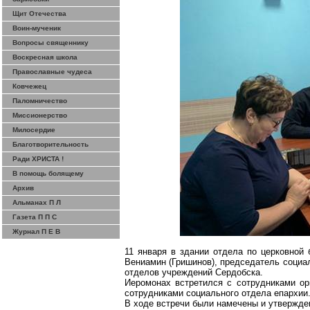
Щит Отечества
Воин-мученик
Вопросы священнику
Воскресная школа
Православные чудеса
Ковчежец
Паломничество
Миссионерство
Милосердие
Благотворительность
Ради ХРИСТА !
В помощь болящему
Архив
Альманах П Л
Газета П П С
Журнал П Е В
11 января в здании отдела по церковной
Вениамин (Гришинов), председатель социа
отделов учреждений Сердобска.
Иеромонах встретился с сотрудниками ор
сотрудниками социального отдела епархии
В ходе встречи были намечены и утвержден