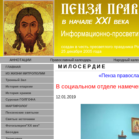
АННОТАЦИИ
Православный календарь
Народный кале
М И Л О С Е Р Д И Е
ГЛАВНАЯ
ИЗ ЖИЗНИ МИТРОПОЛИИ
«Пенза правосл
Тронный Зал
В социальном отделе намече
История епархии
История храмов
12.01.2019
Сурская ГОЛГОФА
МАРТИРОЛОГ
Пензенские святыни
Святые источники
Фотогалерея"ХХ век"
Беседка
Зарисовки