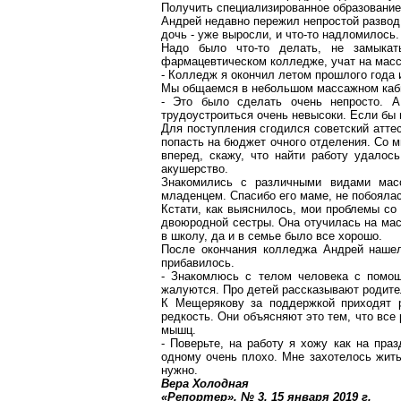
Получить специализированное образование
Андрей недавно пережил непростой развод 
дочь - уже выросли, и что-то надломилось.
Надо было что-то делать, не замыкат
фармацевтическом колледже, учат на масс
- Колледж я окончил летом прошлого года 
Мы общаемся в небольшом массажном каб
- Это было сделать очень непросто. А
трудоустроиться очень невысоки. Если бы 
Для поступления сгодился советский атте
попасть на бюджет очного отделения. Со м
вперед, скажу, что найти работу удалос
акушерство.
Знакомились с различными видами масс
младенцем. Спасибо его маме, не побояла
Кстати, как выяснилось, мои проблемы со
двоюродной сестры. Она отучилась на мас
в школу, да и в семье было все хорошо.
После окончания колледжа Андрей нашел
прибавилось.
- Знакомлюсь с телом человека с помощ
жалуются. Про детей рассказывают родител
К Мещерякову за поддержкой приходят р
редкость. Они объясняют это тем, что все
мышц.
- Поверьте, на работу я хожу как на пра
одному очень плохо. Мне захотелось жить
нужно.
Вера Холодная
«Репортер», № 3, 15 января
2019 г
.