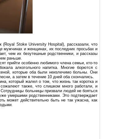
к (
Royal
Stoke
University
Hospital
), рассказали, что
е мужчинах и женщинах, их последних просьбах и
ет, чем их безутешные родственники, и рассказы
чем раньше.
ят прийти особенно любимого члена семьи, кто-то
окала алкогольного напитка. Многие борются с
женой, которые оба были неизлечимо больны. Они
есни, а затем в течение 10 дней оба скончались.
на, который жалел о том, что жизнь так коротка и
 сожалеют также, что слишком много работали, и
. Сотрудницы больницы призвали людей не бояться
с уже умершими родственниками. Это подтверждает
рть может действительно быть не так ужасна, как
юдьми.