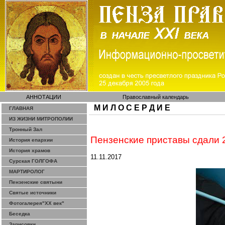
АННОТАЦИИ
Православный календарь
М И Л О С Е Р Д И Е
ГЛАВНАЯ
ИЗ ЖИЗНИ МИТРОПОЛИИ
Тронный Зал
Пензенские приставы сдали 2
История епархии
История храмов
11.11.2017
Сурская ГОЛГОФА
МАРТИРОЛОГ
Пензенские святыни
Святые источники
Фотогалерея"ХХ век"
Беседка
Зарисовки