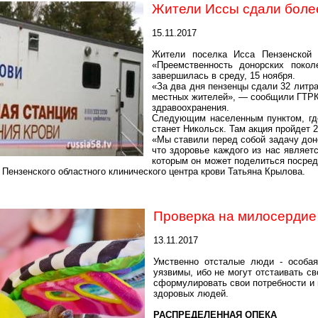
Жители
Иссы
сдали бол
15.11.2017
Жители поселка
Исса
Пензенской о
«Преемственность донорских покол
завершилась в среду, 15 ноября.
«За два дня пензенцы сдали 32 литра
местных жителей», — сообщили ГТРК 
здравоохранения.
Следующим населенным пунктом, где
станет Никольск. Там акция пройдет 2
«Мы ставили перед собой задачу дон
что здоровье каждого из нас являет
которым он может поделиться посредс
 Пензенского областного клинического центра крови Татьяна Крылова.
Проверка на милосердие
13.11.2017
Умственно отсталые люди - особая
уязвимы, ибо не могут отстаивать с
сформулировать свои потребности и
здоровых людей.
РАСПРЕДЕЛЕННАЯ ОПЕКА