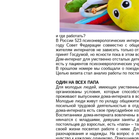
и
где
работать?
В России 523 психоневрологических интерн
году Совет Федерации совместно с обще
жителям интернатов не зависеть только о
принят Госдумой, но ясности пока в этом в
Дом-интернат для умственно отсталых дете
есть у пациентов психоневрологических уч
В прошлом номере мы сообщали о поездке
Целью визита стал анализ работы по
пости
ОДИН НА ВСЕХ ПАПА
Для молодых людей, имеющих умственные
организованы условия, которые способ
проживают выпускники дома-интерната в во
Молодые люди живут по укладу общежития,
посильной трудовой деятельностью в отде
дома-интерната есть свое приусадебное хо
Воспитанники дома-интерната вовлечены в
нянчатся с младшими, девушки заняты д
постояльцев до взрослых, есть «папа» – т
своей жизни посвятил работе с ними. Дл
разочарования и надежды. На вопрос о лю
чувство к каждому одинаково. Помощнико