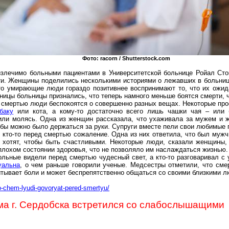
Фото:
racorn
/ Shutterstock.com
излечимо больными пациентами в Университетской больнице
Ройал
Сто
ти. Женщины поделились несколькими историями о лежавших в больниц
о умирающие люди гораздо позитивнее воспринимают то, что их ожида
ницы больницы признались, что теперь намного меньше боятся смерти, 
 смертью люди беспокоятся о совершенно разных вещах. Некоторые прос
баку
или кота, а кому-то достаточно всего лишь чашки чая – или б
или молясь. Одна из женщин рассказала, что ухаживала за мужем и 
обы можно было держаться за руки. Супруги вместе пели свои любимые п
кто-то перед смертью сожаление. Одна из них ответила, что был мужчи
 хотят, чтобы быть счастливыми. Некоторые люди, сказали женщины,
 плохом состоянии здоровья, что не позволяло им наслаждаться жизнью
больные видели перед смертью чудесный свет, а кто-то разговаривал 
уальна
, о чем раньше говорили ученые. Медсестры отметили, что сме
тывает боли и может беспрепятственно общаться со своими близкими л
/o-chem-lyudi-govoryat-pered-smertyu/
а г. Сердобска встретился со
слабослышащими