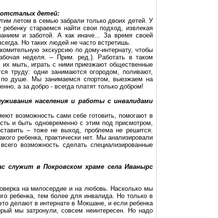
 отсталых детей:
Этим летом в семью забрали только двоих детей. У
 ребенку стараемся найти свои подход, извлекая
анием и заботой. А как иначе... За время своей
всегда. Но таких людей не часто встретишь.
акомительную экскурсию по дому-интернату, чтобы
абочая неделя.
–
Прим. ред.).
Работать в таком
ь их мыть, играть с ними приезжают общественные
ся труду: одни занимаются огородом, поливают,
и по душе. Мы занимаемся спортом, выезжаем на
но, а за добро - всегда платят только добром!
служивания населения и работы с инвалидами
меют возможность сами себе готовить, помогают в
ость и быть одновременно с этим под присмотром,
ставить – тоже не выход, проблема не решится.
акого ребенка, практически нет. Мы анализировали
 всего возможность сделать специализированные
час служит в Покровском храме села
Иванырс
роверка на милосердие и на любовь. Насколько мы
го ребенка, тем более для инвалида. Но только в
это делают в интернате в Мокшане, и если ребенка
орый мы затронули, совсем неинтересен. Но надо