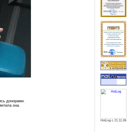
ись донорами.
метила она.
HotLog с 21.11.06