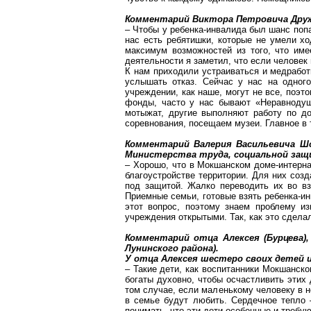
Комментарий Виктора Петровича Дру
– Чтобы у ребенка-инвалида был шанс попа
нас есть ребятишки, которые не умели хо
максимум возможностей из того, что име
деятельности я заметил, что если человек 
К нам приходили устраиваться и медработ
услышать отказ.
Сейчас у нас на одного
учреждении, как наше, могут не все, поэт
фонды, часто у нас бывают «Неравнодуш
мотыжат, другие выполняют работу по д
соревнования, посещаем музеи. Главное в 
Комментарий Валерия Васильевича
Ш
Министерства труда, социальной защ
– Хорошо, что в
Мокшанском
доме-интерна
благоустройстве территории. Для них соз
под защитой. Жалко переводить их во вз
Приемные семьи, готовые взять ребенка-ин
этот вопрос, поэтому знаем проблему и
учреждения открытыми. Так, как это сдела
Комментарий отца Алексея (Бурцева),
Лунинского
района).
У отца Алексея шестеро своих детей 
– Такие дети, как воспитанники
Мокшанско
богаты духовно, чтобы осчастливить этих
том случае, если маленькому человеку в н
в семье будут любить. Сердечное тепло 
понимать, что эти дети особенные и требу