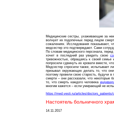
Медицинские сестры, ухаживающие за не
волнует их подопечных перед лицом смер
сожалениях. Исследования показывают, чт
медсестер это подтверждают. Сами сотруд
По словам медицинского персонала, перед
хочет в последний раз увидеть свою
со
тревожностью, обращаясь к своей семье 
попросили сдвинуть их кровати вместе, чт
Медсестер спросили также, испытывает ли 
призывал окружающих делать то, что они
поэтому провели свою старость, будучи в
смерти – они рассказали, что некоторые 
то, что смерть каждого человека
индивид
многим кажется – если
умирающий
не испы
https://med.vesti.ru/articles/doctors_patients
Настоятель больничного храм
14.11.2017