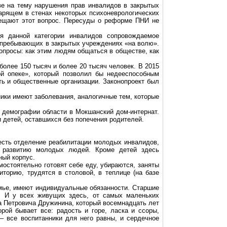
ве на тему нарушения прав инвалидов в закрытых
царящем в стенах некоторых психоневрологических
вещают этот вопрос. Пересуды о реформе ПНИ не
я данной категории инвалидов сопровождаемое
 пребывающих в закрытых учреждениях «на волю».
вопросы: как этим людям общаться в обществе, как
более 150 тысяч и более 20 тысяч человек. В 2015
ой опеке», который позволил бы недееспособным
ть и общественные организации. Законопроект был
ики имеют заболевания, аналогичные тем, которые
и демографии области в
Мокшанский
дом-интернат.
детей, оставшихся без попечения родителей.
есть отделение реабилитации молодых инвалидов,
у развитию молодых людей. Кроме детей здесь
ный корпус.
остоятельно готовят себе еду, убираются, заняты
торию, трудятся в столовой, в теплице (на базе
емье, имеют индивидуальные обязанности. Старшие
. И у всех живущих здесь, от самых маленьких
а Петровича Дружинина, который восемнадцать лет
рой бывает все: радость и горе, ласка и ссоры,
– все воспитанники для него равны, и сердечное