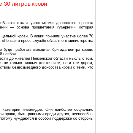
ее
30 литров
крови
бласти стали участниками донорского проекта
ений — основа процветания губернии», которая
 цельной крови. В акции приняли участие более 70
«Пенза» в пресс-службе областного министерства
 будет работать выездная бригада центра крови,
8 ноября.
ести до жителей Пензенской области мысль о том,
ся не только личным достоянием, но и тем даром,
твом безвозмездного донорства крови с теми, кто
 категория инвалидов. Они наиболее социально
вои права, быть равными среди других, неспособны
 потому нуждаются в особой поддержке со стороны