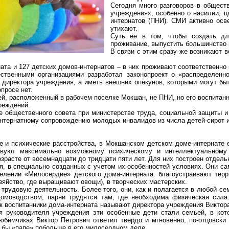
Сегодня много разговоров в общест
учреждениях, особенно о насилии, 
интернатов (ПНИ). СМИ активно ос
утихают.
Суть ее в том, чтобы создать дл
проживание, выпустить большинство
В связи с этим сразу же возникают 
ата и 127 детских домов-интернатов – в них проживают соответственно 
ственными организациями разработал законопроект о «распределенн
т директора учреждения, а иметь внешних опекунов, которыми могут бы
опросе нет.
й, расположенный в рабочем поселке Мокшан, не ПНИ, но его воспитанн
реждений.
 общественного совета при министерстве труда, социальной защиты 
нтернатному
сопровождению молодых инвалидов из числа детей-сирот и 
 и психические расстройства, в
Мокшанском
детском доме-интернате 
ствуют максимально возможному психическому и интеллектуальном
зрасте от восемнадцати до тридцати пяти лет. Для них построен отдель
 в специально созданных с учетом их особенностей условиях. Они сам
лении «Милосердие» детского дома-интерната: благоустраивают терри
зяйство, где выращивают овощи), в творческих мастерских.
 трудовую деятельность. Более того, они, как и полагается в любой с
омоводством, парни трудятся там, где необходима физическая сила
ак воспитанники дома-интерната называют директора учреждения Виктор
я руководителя учреждения эти особенные дети стали семьей, в кото
бимчиках Виктор Петрович ответил твердо и мгновенно, по-отцовски 
в бы «папе»
побольше
в его милосердном деле.