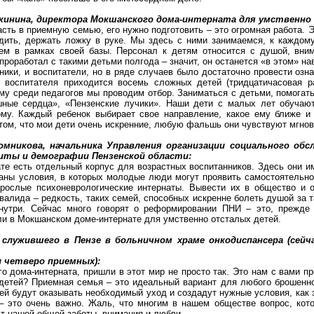
жинина, директора
Мокшанского
дома-интерната для умственно
сть в приемную семью, его нужно подготовить – это огромная работа. 
дить, держать ложку в руке. Мы здесь с ними занимаемся, к каждому
ем в рамках своей базы. Персонал к детям относится с душой, вним
проработал с такими детьми полгода – значит, он останется «в этом» на
ники, и воспитатели, но в ряде случаев было достаточно провести озн
 воспитателя приходится восемь сложных детей (тридцатичасовая р
ому среди педагогов мы проводим отбор. Заниматься с детьми, помогат
ные сердца», «Пензенские лучики». Наши дети с малых лет обучают
ому. Каждый ребенок выбирает свое направление, какое ему ближе 
том, что мои дети очень искренние, любую фальшь они чувствуют мгновен
омникова
, начальника Управления организации социального об
иты и демографии Пензенской области:
те есть отдельный корпус для возрастных воспитанников. Здесь они и
даны условия, в которых молодые люди могут проявить самостоятельн
рослые психоневрологические интернаты. Вывести их в общество и о
валида – редкость, таких семей, способных искренне болеть душой за т
знутри. Сейчас много говорят о реформировании ПНИ – это, прежде
ли в
Мокшанском
доме-интернате для умственно отсталых детей.
 служившего в Пензе
в больничном храме онкодиспансера (сей
и четверо приемных):
го
дома-интерната, пришли в этот мир не просто так. Это нам с вами п
 детей? Приемная семья – это идеальный вариант для любого брошенно
ей будут оказывать необходимый уход и создадут нужные условия, как 
– это очень важно. Жаль, что многим в нашем обществе вопрос, кот
ют нашей общей заботы, внимания и любви.