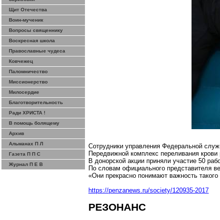
Щит Отечества
Воин-мученик
Вопросы священнику
Воскресная школа
Православные чудеса
Ковчежец
Паломничество
Миссионерство
Милосердие
Благотворительность
Ради ХРИСТА !
В помощь болящему
Архив
Альманах П Л
Сотрудники управления Федеральной служб
Передвижной комплекс переливания крови 
Газета П П С
В донорской акции приняли участие 50 ра
Журнал П Е В
По словам официального представителя 
«Они прекрасно понимают важность такого
https://penzanews.ru/society/120935-2017
РЕЗОНАНС