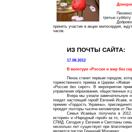
Доноров
Пензенс
третью субботу
Доброво
принять участие в акции милосердия, ждут 
часов.
ИЗ ПОЧТЫ САЙТА:
17.08.2012
В велотуре «Россия и мир без си
Пенза станет первым городом, кот
торжественного приема в Церкви «Живая 
«Россия без сирот». В мероприятии прим
управления образования, общественных и р
Вчера мы узнали замечательную но
поедет настоящий герой! Евгений Исаев, 
премию «Гордость Украины», присоединит
проедет полторы тысячи километров от Пен
Семья Исаевых получила в 2012
история» и «Народный герой» за то, что о
СПИД. Сегодня у Евгения и Светланы семь
несколько лет существует при благотвори
является пастор Геннадий
Мохненко
.