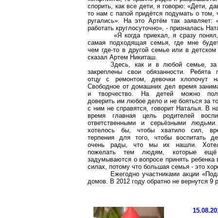
спорить, как все дети, я говорю: «Дети, д
то нам с папой придётся подумать о том, 
ругались». На это Артём так заявляет: 
работать круглосуточно», - призналась На
«Я когда приехал, я сразу понял
самая подходящая семья, где мне буде
чем где-то в другой семье или в детском
сказал Артем
Никиташ
.
Здесь, как и в любой семье, з
закреплены свои обязанности. Ребята 
отцу с ремонтом, девочки хлопочут н
Свободное от домашних дел время заним
и творчество. На детей можно поло
доверить им любое дело и не бояться за то
с ним не справятся, говорит Наталья. В 
время главная цель родителей воспи
ответственными и серьёзными людьми
хотелось бы, чтобы хватило сил, вр
терпения для того, чтобы воспитать д
очень рады, что мы их нашли. Хоте
пожелать тем людям, которые ещё
задумываются о вопросе принять ребенка 
силах, потому что большая семья - это хо
Ежегодно участниками акции «Пода
домов. В 2012 году обратно не вернутся 9 
15.08.20