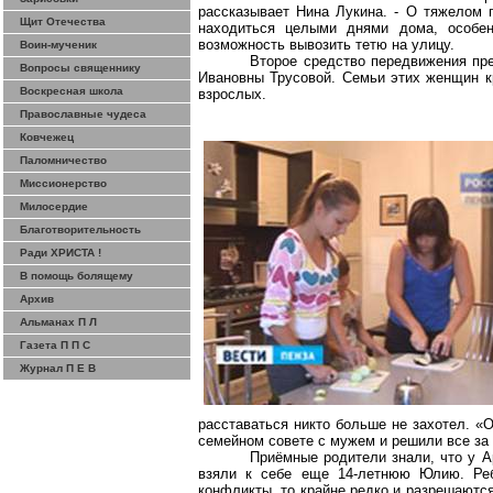
рассказывает Нина Лукина. - О тяжелом
Щит Отечества
находиться целыми днями дома, особен
возможность вывозить тетю на улицу.
Воин-мученик
Второе средство передвижения пре
Вопросы священнику
Ивановны Трусовой. Семьи этих женщин кр
Воскресная школа
взрослых.
Православные чудеса
Ковчежец
Паломничество
Миссионерство
Милосердие
Благотворительность
Ради ХРИСТА !
В помощь болящему
Архив
Альманах П Л
Газета П П С
Журнал П Е В
расставаться никто больше не захотел.
«О
семейном совете с мужем и решили все за
Приёмные родители знали, что у А
взяли к себе еще 14-летнюю Юлию. Реб
конфликты, то крайне редко и разрешаются