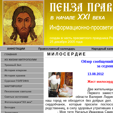
АННОТАЦИИ
Православный календарь
Народный кал
М И Л О С Е Р Д И Е
ГЛАВНАЯ
ИЗ ЖИЗНИ МИТРОПОЛИИ
Обзор сообщений
Тронный Зал
за седми
История епархии
13.08.2012
История храмов
Сурская ГОЛГОФА
Жест милосерд
МАРТИРОЛОГ
Две жительницы
Пензенские святыни
Первого замес
области Валерия Лидин
Святые источники
наш город не обходится без добрых дел.
Фотогалерея"ХХ век"
сердобчанок
, которые просили поспос
Беседка
родственниц, в силу здоровья утративших
- Моя тетя Наталья Ивановна Смирн
Зарисовки