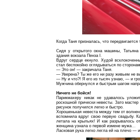
Когда Таня призналась, что передвигается
Сидя у открытого окна машины, Татьяна
здания вокзала Пенза I.
Вдруг сердце екнуло. Худой всклокоченн
стал беспокойно оглядываться по сторонам
— Это он! — закричала Таня.
— Уверена? Ты же его ни разу живьем не 
— Ну и что?! Я его из тысяч узнаю, — и гр
Мужчина обернулся и быстрым шагом напра
Ничего не бойся!
Парикмахеру никак не удавалось уложи
роскошной прически невесты. Зато мастер 
рисунок получился легко и быстро.
Хорошенькая невеста между тем от волнени
вспомнила вдруг свою первую свадьбу. Ка
летала на
крыльях
! И как разрывалось о
женщина узнала о первой измене мужа…
Ласковая рука легко легла ей на плечо — 