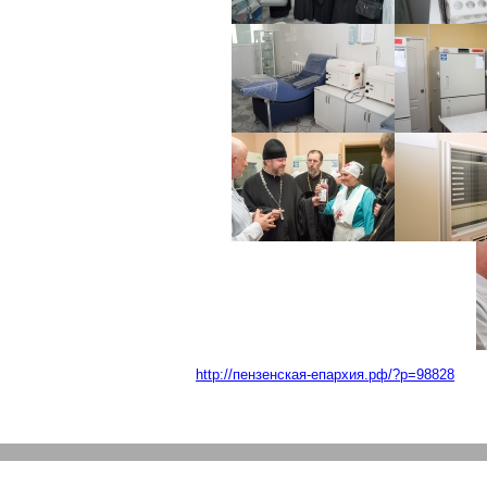
http://пензенская-епархия.рф/?p=98828