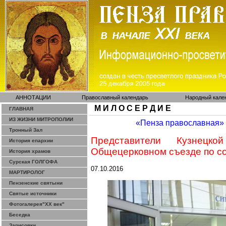
АННОТАЦИИ
Православный календарь
Народный кале
М И Л О С Е Р Д И Е
ГЛАВНАЯ
ИЗ ЖИЗНИ МИТРОПОЛИИ
«Пенза православная»
Тронный Зал
Представители Кузнец
История епархии
Общецерковном
съезде по с
История храмов
Сурская ГОЛГОФА
07.10.2016
МАРТИРОЛОГ
Пензенские святыни
Святые источники
Фотогалерея"ХХ век"
Беседка
Зарисовки