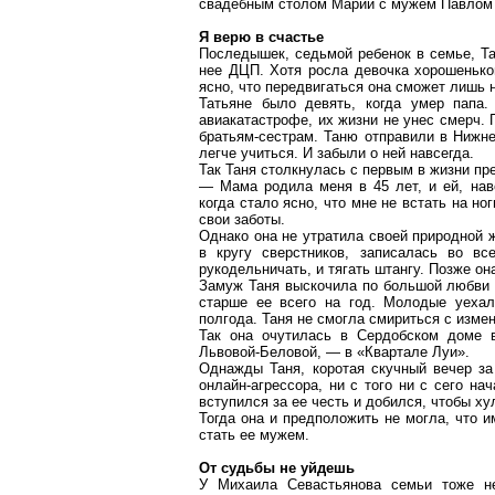
свадебным столом Марии с мужем Павлом 
Я верю в счастье
Последышек
, седьмой ребенок в семье, Т
нее ДЦП. Хотя росла девочка хорошенько
ясно, что передвигаться она сможет лишь 
Татьяне было девять, когда умер папа.
авиакатастрофе, их жизни не унес смерч. 
братьям-сестрам. Таню отправили в
Нижне
легче учиться. И забыли о ней навсегда.
Так Таня столкнулась с первым в жизни пр
— Мама родила меня в 45 лет, и ей, нав
когда стало ясно, что мне не встать на но
свои заботы.
Однако она не утратила своей природной 
в кругу сверстников, записалась во вс
рукодельничать, и тягать штангу. Позже о
Замуж Таня выскочила по большой любви в
старше ее всего на год. Молодые уехал
полгода. Таня не смогла смириться с изме
Так она очутилась
в
Сердобском
доме ве
Львовой-Беловой, — в «Квартале Луи».
Однажды Таня, коротая скучный вечер з
онлайн-агрессора
, ни с того ни с сего на
вступился за ее честь и добился, чтобы х
Тогда она и предположить не могла, что 
стать ее мужем.
От судьбы не уйдешь
У Михаила Севастьянова семьи тоже не