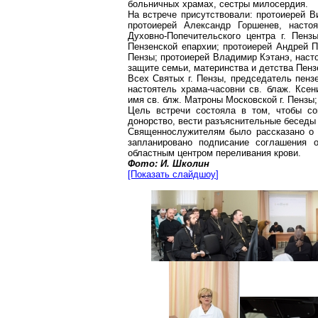
больничных храмах, сестры милосердия.
На встрече присутствовали: протоиерей 
протоиерей Александр
Горшенев
, насто
Духовно-Попечительского центра
г
. Пенз
Пензенской епархии; протоиерей Андрей 
Пензы; протоиерей Владимир
Кэтанэ
, наст
защите семьи, материнства и детства Пенз
В
сех Святых г. Пензы, председатель пенз
настоятель храма-часовни св. блаж. Ксен
имя св.
блж
. Матроны Московской
г
. Пензы
Цель встречи состояла в том, чтобы со
донорство, вести разъяснительные беседы
Священнослужителям было рассказано о с
запланировано подписание соглашения 
областным центром переливания крови.
Фото: И.
Школин
[Показать
слайдшоу
]