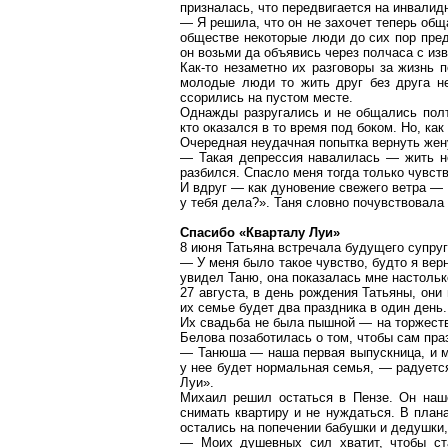
призналась, что передвигается на инвали
— Я решила, что он не захочет теперь об
обществе некоторые люди до сих пор пред
он возьми да объявись через полчаса с из
Как-то незаметно их разговоры за жизнь 
молодые люди то жить друг без друга н
ссорились на пустом месте.
Однажды разругались и не общались полт
кто оказался в то время под боком. Но, ка
Очередная неудачная попытка вернуть жен
— Такая депрессия навалилась — жить н
разбился. Спасло меня тогда только чувств
И вдруг — как дуновение свежего ветра —
у тебя дела?». Таня словно почувствовала 
Спасибо «Кварталу Луи»
8 июня Татьяна встречала будущего супру
— У меня было такое чувство, будто я ве
увидел Таню, она показалась мне настольк
27 августа, в день рождения Татьяны, они
их семье будет два праздника в один день.
Их свадьба не была пышной — на торжеств
Белова позаботилась о том, чтобы сам пр
— Танюша — наша первая выпускница, и мы
у нее будет нормальная семья, — радуетс
Луи».
Михаил решил остаться в Пензе. Он наш
снимать квартиру и не нуждаться. В план
остались на
попечении
бабушки и дедушки,
— Моих душевных сил хватит, чтобы ст