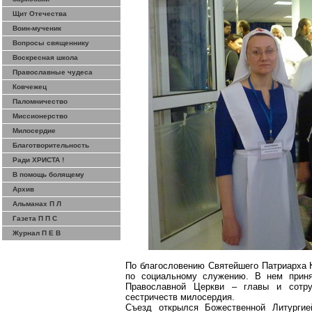
Щит Отечества
Воин-мученик
Вопросы священнику
Воскресная школа
Православные чудеса
Ковчежец
Паломничество
Миссионерство
Милосердие
Благотворительность
Ради ХРИСТА !
В помощь болящему
Архив
Альманах П Л
Газета П П С
Журнал П Е В
По благословению Святейшего Патриарха 
по социальному служению. В нем приня
Православной Церкви – главы и сотру
сестричеств
милосердия.
Съезд открылся Божественной Литурги