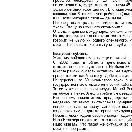
пробелов обойдется в 10 тысяч рубл
естественность, будет дороже — тысяч 45.
Золото сегодня тоже делают. В стоматолог
коронки, уже бывшие в употреблении (подр
в 60, если материал свой — дешевле.
Наконец, если делать по мировым станд
тысяч. Это цена
бэушного
автомобиля.
Отсюда и данные международной компани
Их подтверждают слова стоматолога из пен
говорит, не было ни одного опекаемого,
мосты. Так сказать, хочешь купить зубы — 
Беззубая глубинка
Жителям районов области еще сложней.
С 2002 года в области действовала
стоматологические установки. Их было 36. 
Многие районы области остались без внут
процентов жителей не могут добраться до р
Из деревень за
30 километров
такси в о
государственных стоматологических кабине
То есть живешь в какой-нибудь Малой Ро
автобусе в Пензу. А если требуется съезди
Вот почему заместитель председателя 
недавнем отчетном выступлении губерна
вопрос: нельзя ли вернуться к практике,
когда пожилым людям дотировалось зубоп
Правда, люди ждали своей очереди годами
Иван Белозерцев ответил, что в настоящий
Надо сказать, что такая же ситуация во 
местные программы.