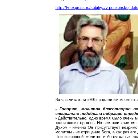
http://tv-express.ru/sobitiya/v-penzenskoj-de
За час читатели «МЛ» задали им множество
- Говорят, молитва благотворно в
специально подобрана вибрация опред
- Действительно, одно время было
очень м
ткани наших органов. Но все-таки хочется
Духом - именно Он присутствует незримо
молитвы - не отрицание Бога, а как раз его
При искренней молитве и богоугодных де