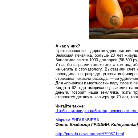
А как у них?
Протезирование – дорогое удовольствие во
Знакомая
пензячка
, больше 20 лет живуща
Заплатила за это 1000 долларов (56 500 руб
У нас бы вырвали только его, а там под о
не бегать к стоматологу. Выставили счет 
проходила по разряду угрозы инфициров
страховка покрыла расходы — за удаление
Для «привязки к местности» пару слов о пе
Когда в 62 года американец выходит на п
деньги, говорит наша землячка, жить т
стараются дотянуть карьеру до 70 лет, тог
Читайте также:
Чтобы щитовидка работала, пензенцам сле
Марьям ЕНГАЛЫЧЕВА
Фото: Владимир ГРИШИН,
Kuhnyapodark
http://pravda-news.ru/topic/79967.html