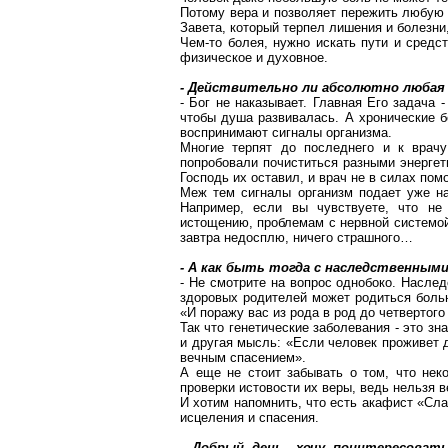
Потому вера и позволяет пережить любую б
Завета, который терпел лишения и болезни
Чем-то
болея, нужно искать пути и средст
физическое и духовное.
- Действительно ли абсолютно любая б
- Бог не наказывает. Главная Его задача 
чтобы душа развивалась. А хронические б
воспринимают сигналы организма.
Многие терпят до последнего и к врачу
попробовали почиститься разными энергети
Господь их оставил, и врач не в силах пом
Меж тем сигналы организм подает уже 
Например, если вы чувствуете, что не
истощению, проблемам с нервной системой.
завтра недосплю, ничего страшного…
- А как быть тогда с наследственным
- Не смотрите на вопрос однобоко. Наслед
здоровых родителей может родиться больн
«И поражу вас из рода в род до четвертого
Так что генетические заболевания - это зн
и другая мысль: «Если человек проживет 
вечным спасением».
А еще не стоит забывать о том, что нек
проверки истовости их веры, ведь нельзя 
И хотим напомнить, что есть акафист «Слав
исцеления и спасения.
- Добрый день, хочу поинтересоват