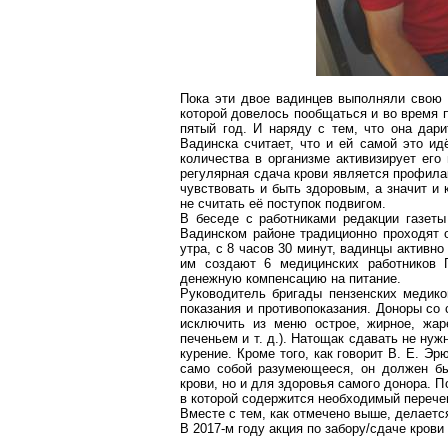
Пока эти двое
вадинцев
выполняли свою м
которой довелось пообщаться и во время 
пятый год. И наряду с тем, что она да
Вадинска считает, что и ей самой это ид
количества в организме активизирует его
регулярная сдача крови является профила
чувствовать и быть здоровым, а значит и 
не считать её поступок подвигом.
В беседе с работниками редакции газеты
Вадинском
районе традиционно проходят о
утра, с 8 часов 30 минут,
вадинцы
активно 
им создают 6 медицинских работников
денежную компенсацию на питание.
Руководитель бригады пензенских медико
показания и противопоказания. Доноры со 
исключить из меню острое, жирное, жаре
печеньем и т. д.). Натощак сдавать не нуж
курение. Кроме того, как говорит В. Е.
Эр
само собой разумеющееся, он должен быт
крови, но и для здоровья самого донора. 
в которой содержится необходимый перече
Вместе с тем, как отмечено выше, делается
В 2017-м году акция по забору/сдаче кров