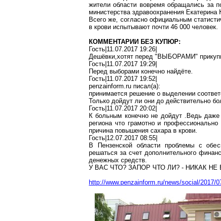
жители области вовремя обращались за п
министерства здравоохранения Екатерина
Всего же, согласно официальным статисти
в крови испытывают почти 46 000 человек.
КОММЕНТАРИИ БЕЗ КУПЮР:
Гость|11.07.2017 19:26|
Дешёвки
,х
отят
перед "ВЫБОРАМИ" прикупи
Гость|11.07.2017 19:29|
Перед выборами конечно найдёте.
Гость|11.07.2017 19:52|
penzainform.ru
писал(
a
):
принимается решение о выделении соотве
Только дойдут ли они до действительно б
Гость|11.07.2017 20:02|
К больным конечно не дойдут
.
Ведь даже 
региона что грамотно и профессионально
причина повышения сахара в крови.
Гость|12.07.2017 08:55|
В Пензенской области проблемы с обе
решаться за счет дополнительного финан
денежных средств.
У ВАС ЧТО? ЗАПОР ЧТО ЛИ? - НИКАК Н
http://www.penzainform.ru/news/social/2017/0