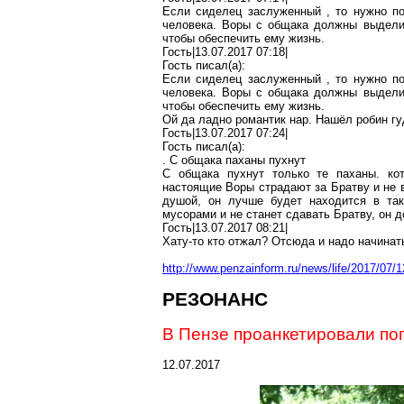
Если сиделец заслуженный
,
то нужно по
человека. Воры с
общака
должны выделит
чтобы обеспечить ему жизнь.
Гость|13.07.2017 07:18|
Гость писал(
a
):
Если сиделец заслуженный
,
то нужно по
человека. Воры с
общака
должны выделит
чтобы обеспечить ему жизнь.
Ой
да ладно романтик нар. Нашёл
робин
гу
Гость|13.07.2017 07:24|
Гость писал(
a
):
. С
общака
паханы пухнут
С
общака
пухнут только те паханы
.
к
о
настоящие Воры страдают за
Братву
и не
душой, он лучше будет
находится
в так
мусорами
и не станет сдавать Братву, он д
Гость|13.07.2017 08:21|
Хату-то кто отжал? Отсюда и надо начинат
http://www.penzainform.ru/news/life/2017/07
РЕЗОНАНС
В Пензе проанкетировали
по
12.07.2017