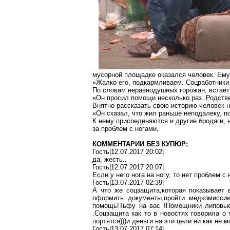
мусорной площадке оказался человек. Ем
«Жалко его, подкармливаем. Соцработники 
По словам неравнодушных горожан, встает 
«Он просил помощи несколько раз. Родстве
Внятно рассказать свою историю человек н
«Он сказал, что жил раньше неподалеку, п
К нему присоединяются и другие бродяги, н
за проблем с ногами.
КОММЕНТАРИИ БЕЗ КУПЮР:
Гость|12.07.2017 20:02|
да, жесть
..
Гость|12.07.2017 20:07|
Если у него нога на ногу, то нет проблем с
Гость|13.07.2017 02:39|
А что же
соцзащита,которая
показывает 
оформить
документы,пройти
медкомисси
помощь!Тьфу
на вас !Помощники
липовы
.Соцзащита как то в новостях говорила о
портятся)))и деньги на эти цели ни как не м
Гость|13.07.2017 07:14|