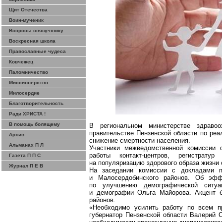
Щит Отечества
Воин-мученик
Вопросы священнику
Воскресная школа
Православные чудеса
Ковчежец
Паломничество
Миссионерство
Милосердие
Благотворительность
Ради ХРИСТА !
В помощь болящему
В региональном министерстве здравоо
правительстве Пензенской области по ре
Архив
снижение смертности населения.
Альманах П Л
Участники межведомственной комиссии о
работы
контакт-центров
, регистратур
Газета П П С
на популяризацию здорового образа жизни 
Журнал П Е В
На заседании комиссии с докладами п
и
Малосердобинского
районов. Об эффе
по улучшению демографической ситуа
и демографии Ольга
Майорова
. Акцент 
районов.
«Необходимо усилить работу по всем п
губернатор Пензенской области Валерий 