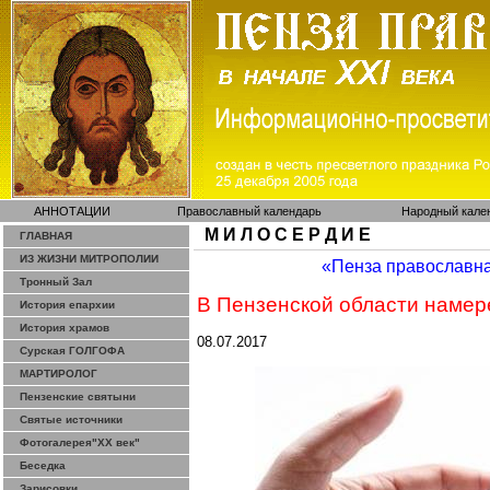
АННОТАЦИИ
Православный календарь
Народный кале
М И Л О С Е Р Д И Е
ГЛАВНАЯ
ИЗ ЖИЗНИ МИТРОПОЛИИ
«Пенза православн
Тронный Зал
В Пензенской области наме
История епархии
История храмов
08.07.2017
Сурская ГОЛГОФА
МАРТИРОЛОГ
Пензенские святыни
Святые источники
Фотогалерея"ХХ век"
Беседка
Зарисовки