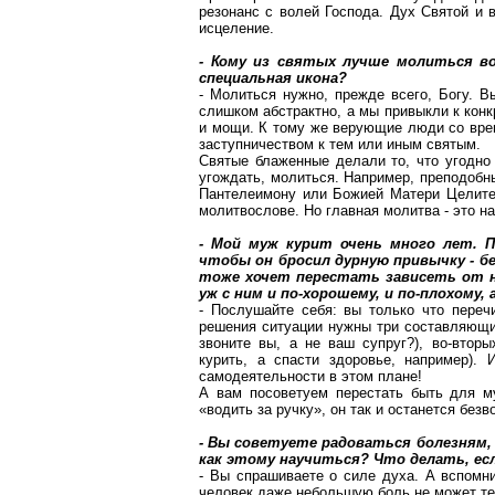
резонанс с волей Господа. Дух Святой и 
исцеление.
- Кому из святых лучше молиться в
специальная икона?
- Молиться нужно, прежде всего, Богу. 
слишком абстрактно, а мы привыкли к
конк
и мощи. К тому же верующие люди со вре
заступничеством к тем или иным святым.
Святые блаженные делали то, что угодно
угождать, молиться. Например,
преподобн
Пантелеимону или Божией Матери Целите
молитвослове. Но главная молитва - это н
- Мой муж курит
очень много
лет. П
чтобы он бросил дурную привычку - бе
тоже хочет перестать зависеть от ни
уж с ним и по-хорошему, и по-плохому,
- Послушайте себя: вы только что пере
решения ситуации
нужны три составляющи
звоните вы, а не ваш супруг?), во-втор
курить, а спасти здоровье, например). 
самодеятельности в этом плане!
А вам посоветуем перестать быть для м
«водить за ручку», он так и останется без
- Вы советуете радоваться болезням,
как этому научиться? Что делать, ес
- Вы спрашиваете о силе духа. А вспомни
человек даже небольшую боль не может терп