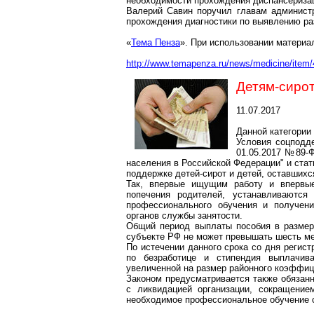
необходимости прохождения диспансеризац
Валерий Савин поручил главам администр
прохождения диагностики по выявлению ра
«
Тема Пенза
». При использовании материа
http://www.temapenza.ru/news/medicine/item/
Детям-сиро
11.07.2017
Данной категории
Условия
соцподд
01.05.2017 №89-Ф
населения в Российской Федерации" и стат
поддержке детей-сирот и детей, оставшихс
Так, впервые ищущим работу и впервые
попечения родителей, устанавливаютс
профессионального обучения и получени
органов службы занятости.
Общий период выплаты пособия в размер
субъекте РФ не может превышать шесть ме
По истечении данного срока со дня регист
по безработице и стипендия выплачив
увеличенной на размер районного коэффиц
Законом предусматривается также обязан
с ликвидацией организации, сокращение
необходимое профессиональное обучение с