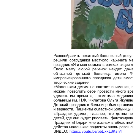
Разнообразить нехитрый больничный досу
решили сотрудники местного кабинета м
праздник «Я и моя семья» в рамках акции 
Свою маму любой ребенок найдет даже
областной детской больницы имени Ф
импровизированного праздника дети вме
творческие задания.
«Маленьким детям не хватает внимания, п
можем позволить себе провести много вр
уделить им время », - отметила медицин
больницы им. Н.Ф. Филатова Ольга Якунин
Детский праздник в больнице был организ
и верности. Пациенты областной больницы 
«Праздник удался, главное, что детям н
детей, где они будут рисовать, фантазиров
Праздник «Подари мне жизнь» в областно
действа маленькие пациенты вновь разошл
ВИДЕО:
https://youtu.be/b6ExkL8Ksn4