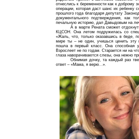
отнеслись к беременности как к доброму з
операции, которая даст шанс их ребенку с
прошлого года благодаря депутату Законо
документального подтверждения, как т
печальную историю, дал Давыдовым на леч
А в марте
Рената
сможет отдохнуть
КЦСОН. Она летом подружилась со специ
«Жаль, что, только оказавшись в беде, п
мире ты – не один, учишься ценить эту
пошла в первый класс. Она способная у
Взрослеет не по годам. Старается ни на что
глаза наворачиваются слезы, она нежно п
Обнимая дочку, та каждый раз тв
ответ – «Мама, я верю...».