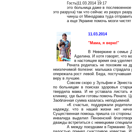
Гость|11.03.2014 19:17
это больница даже в послевоенное 
это разруха) так что сейчас из разрух разр
чинуш от Минздрава туда отправить
а еще Украине помочь мозги чистят
11.03.2014
"Мама, я верю!"
В Неверкине в семье 
Аделина
. И хотя говорят, что
в настоящее время она уделяет
Рената
родилась не похожим на дру
неизлечимой болезни: малышка страдала р
опережала рост левой. Беда, постучавшая
веру в лучшее.
Совсем скоро у
Зульфии
и Эрнеста
по больницам в поисках здоровья старш
твердила мама. И не уставала листать ин
клинику, где были готовы помочь
Ренате
. Ц
Заоблачная сумма казалась неподъемной.
«К счастью, поддержали родители
надежду, что в нашей жизни нет ниче
Существенная помощь пришла со стороны: 
инвалида выделил Пензенский благотво
дважды встретиться с немецкими специалис
А между поездками в Германию
Зу
радостью принял счастливое известие. И