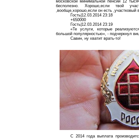
московской минимальной пенсии 12 тыся
бесполезно
.
Хорошо,если
твой участ
,
вообще,хорошо,если
он есть ,участковый в
Гость|12.03.2014 23:18
+650000
Гость|12.03.2014 23:19
«Те услуги, которые реализуют
большой популярностью», - подчеркнул виц
Савин, ну хватит врать-то!
С 2014 года выплата производит