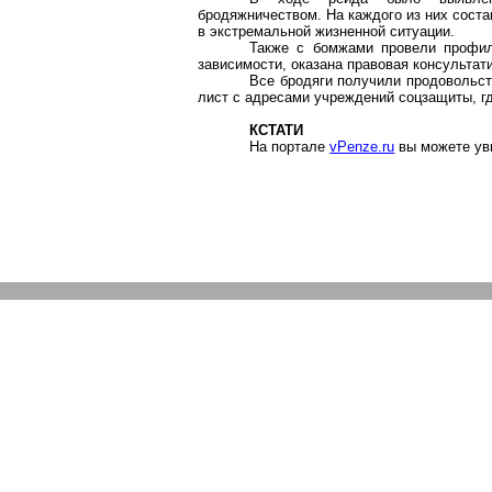
бродяжничеством. На каждого из них соста
в экстремальной жизненной ситуации.
Также с бомжами провели профил
зависимости, оказана правовая консультат
Все бродяги получили продовольс
лист с адресами учреждений соцзащиты, г
КСТАТИ
На портале
vPenze.ru
вы можете у