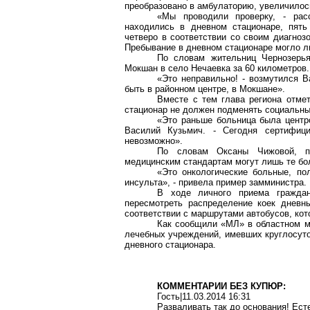
преобразовано в амбулаторию, увеличилось
«Мы проводили проверку, - рас
находились в дневном стационаре, пят
четверо в соответствии со своим диагноз
Пребывание в дневном стационаре могло л
По словам жительниц
Чернозерь
Мокшан в село Нечаевка за
60 километров
.
«Это неправильно! - возмутился В
быть в районном центре, в Мокшане».
Вместе с тем глава региона отме
стационар не должен подменять социальны
«Это раньше больница была центро
Василий Кузьмич. - Сегодня сертифиц
невозможно».
По словам Оксаны Чижовой, п
медицинским стандартам могут лишь те бол
«Это онкологические больные, по
инсульта», - привела пример замминистра.
В ходе личного приема гражда
пересмотреть распределение коек дневн
соответствии с маршрутами автобусов, кот
Как сообщили «МЛ» в областном ми
лечебных учреждений, имевших круглосуто
дневного стационара.
КОММЕНТАРИИ БЕЗ КУПЮР:
Гость|11.03.2014 16:31
Разваливать так до основания! Есте