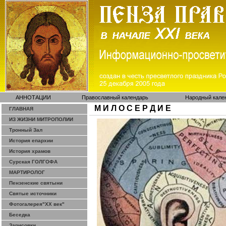
АННОТАЦИИ
Православный календарь
Народный кале
М И Л О С Е Р Д И Е
ГЛАВНАЯ
ИЗ ЖИЗНИ МИТРОПОЛИИ
Тронный Зал
История епархии
История храмов
Сурская ГОЛГОФА
МАРТИРОЛОГ
Пензенские святыни
Святые источники
Фотогалерея"ХХ век"
Беседка
Зарисовки