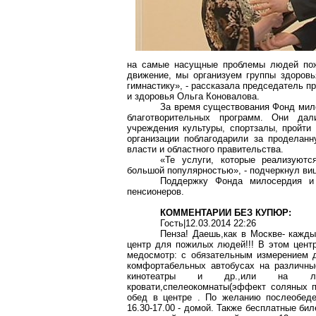
на самые насущные проблемы людей пожи
движение, мы организуем группы здоровь
гимнастику», - рассказала председатель 
и здоровья Ольга Коновалова.
За время существования Фонд мило
благотворительных программ. Они дал
учреждения культуры, спортзалы, пройти
организации поблагодарили за проделан
власти и областного правительства.
«Те услуги, которые реализуют
большой популярностью», - подчеркнул виц
Поддержку Фонда милосердия и
пенсионеров.
КОММЕНТАРИИ БЕЗ КУПЮР:
Гость|12.03.2014 22:26
Пенза!
Даешь,как
в Москве- каждый
центр для пожилых людей!!! В этом цент
медосмотр: с обязательным измерением 
комфортабельных автобусах на различны
кинотеатры и
др.,или
на ле
кровати,спелеокомнаты
(эффект соляных 
обед в центре . По желанию послеобе
16.30-17.00 - домой. Также бесплатные би