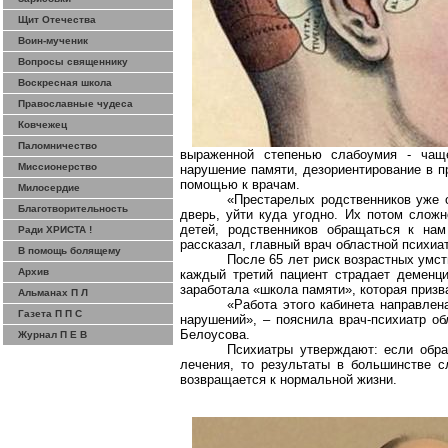
Щит Отечества
Воин-мученик
Вопросы священнику
Воскресная школа
Православные чудеса
Ковчежец
Паломничество
выраженной степенью слабоумия - чащ
Миссионерство
нарушение памяти,
дезориентирование
в п
помощью к врачам.
Милосердие
«Престарелых родственников уже о
Благотворительность
дверь, уйти куда угодно. Их потом сложн
детей, родственников обращаться к на
Ради ХРИСТА !
рассказал, главный врач областной психиа
В помощь болящему
После 65 лет риск возрастных умс
Архив
каждый третий пациент страдает деменци
заработала «школа памяти», которая приз
Альманах П Л
«Работа этого кабинета направлен
Газета П П С
нарушений», – пояснила врач-психиатр об
Белоусова.
Журнал П Е В
Психиатры утверждают: если обра
лечения, то результаты в большинстве 
возвращается к нормальной жизни.