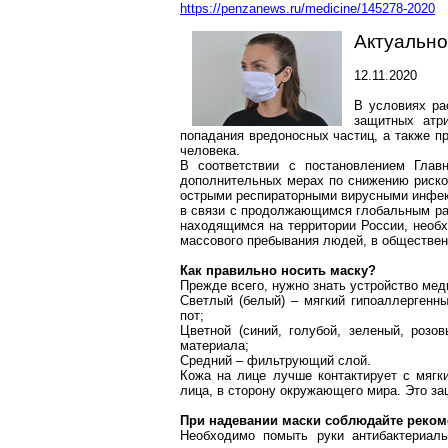
https://penzanews.ru/medicine/145278-2020
Актуально
12.11.2020
В условиях ра
защитных атр
попадания вредоносных частиц, а также п
человека.
В соответствии с постановлением Глав
дополнительных мерах по снижению риско
острыми респираторными вирусными инфек
в связи с продолжающимся глобальным р
находящимся на территории России, необх
массового пребывания людей, в общественн
Как правильно носить маску?
Прежде всего, нужно знать устройство мед
Светлый (белый) – мягкий
гипоаллергенн
пот;
Цветной (синий,
голубой
, зеленый,
розов
материала;
Средний – фильтрующий слой.
Кожа на лице лучше контактирует с мяг
лица, в сторону окружающего мира. Это за
При надевании маски соблюдайте реком
Необходимо помыть руки антибактериал