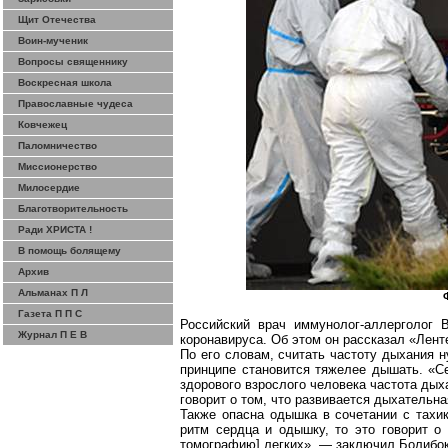
Щит Отечества
Воин-мученик
Вопросы священнику
Воскресная школа
Православные чудеса
Ковчежец
Паломничество
Миссионерство
Милосердие
Благотворительность
Ради ХРИСТА !
В помощь болящему
Архив
Альманах П Л
Газета П П С
Российский врач иммунолог-аллерголог
Журнал П Е В
коронавируса
. Об этом он рассказал «
Лент
По его словам, считать частоту дыхания н
принципе становится тяжелее дышать. «Се
здорового взрослого человека частота дых
говорит о том, что развивается дыхательн
Также опасна одышка в сочетании с тахи
ритм сердца и одышку, то это говорит о
томографию] легких», — заключил
Болибо