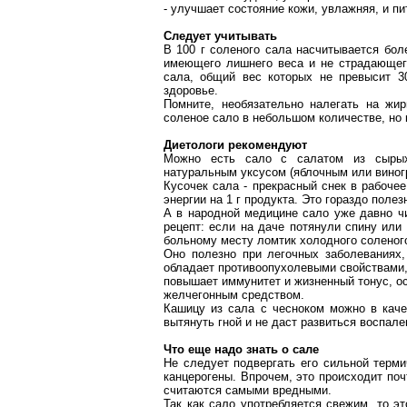
- улучшает состояние кожи, увлажняя, и пи
Следует учитывать
В
100 г
соленого сала насчитывается боле
имеющего лишнего веса и не страдающег
сала, общий вес которых не превысит
3
здоровье.
Помните, необязательно налегать на жи
соленое сало в небольшом количестве, но 
Диетологи рекомендуют
Можно есть сало с салатом из сырых
натуральным уксусом (яблочным или виног
Кусочек сала - прекрасный снек в рабоче
энергии на
1 г
продукта. Это гораздо полез
А в народной медицине сало уже давно ч
рецепт: если на даче потянули спину или
больному месту ломтик холодного соленог
Оно полезно при легочных заболеваниях
обладает противоопухолевыми свойствами, 
повышает иммунитет и жизненный тонус, ос
желчегонным средством.
Кашицу из сала с чесноком можно в каче
вытянуть гной и не даст развиться воспал
Что еще надо знать о сале
Не следует подвергать его сильной терм
канцерогены. Впрочем, это происходит п
считаются самыми вредными.
Так как сало употребляется свежим, то э