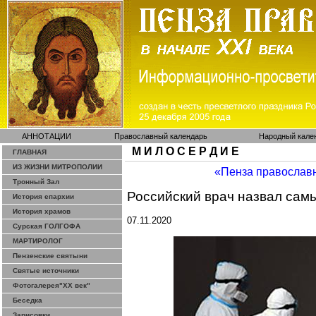
АННОТАЦИИ
Православный календарь
Народный кале
М И Л О С Е Р Д И Е
ГЛАВНАЯ
ИЗ ЖИЗНИ МИТРОПОЛИИ
«Пенза православ
Тронный Зал
Российский врач назвал са
История епархии
История храмов
07.11.2020
Сурская ГОЛГОФА
МАРТИРОЛОГ
Пензенские святыни
Святые источники
Фотогалерея"ХХ век"
Беседка
Зарисовки