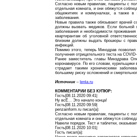
Согласно новым правилам, пациенты с п
отдельная комната, и они обяжутся соблюд
общежитиях и коммуналках, а также в
заболевания.
Новые правила также обязывают врачей с
должны вызвать медиков. Если больной 
заболевания и необходимости проживания 
квартирантам об уголовной ответственно
близким должны выдать брошюры с прави
инфекций.
Помимо этого, теперь Минздрав позволил
получения отрицательного теста на COVID-
Ранее заместитель главы Минздрава О
коронавирусе
. По его словам, курильщики 
страдает такими хроническими заболева
большему риску осложнений и смертельног
Источник
–
lenta.ru
КОММЕНТАРИИ БЕЗ КУПЮР:
Гость|08.11.2020 09:41|
Ну
всЁ
... Это начало конца!
Гость|08.11.2020 09:59|
penzainform.ru
писал(
a
):
Согласно новым правилам, пациенты с п
отдельная
комната
и они обяжутся соблюда
Навели порядок. Тест и таблетки, оказыва
Гость|08.11.2020 10:01|
Гость писал(
a
):
Чаще всего россияне заражаются
коронав