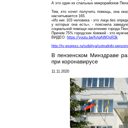
А это один из спальных микрорайонов Пенз
Тем, кто хочет получить помощь, она ока
насчитывается 165.
«Из них 103 человека - это лица без опред
у которых она есть», - пояснила заведу
социальной помощи населению города Пе
Причем 75% городских бомжей - это мужч
ВИДЕО:
https://youtu.be/fvIqAWQsR3k
http://tv-express.ru/sobitiya/sotrudniki-penze
В пензенском Минздраве ра
при
коронавирусе
11.11.2020