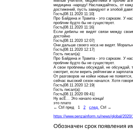
Милые учителя, бюджетники и прочие аги
медицина -народу! Наслаждайтесь, от каж
достижений, пусть завидуют и злобой давя
Гость|08.11.2020 11:10|
Про
Байдена
и Трампа - это сарказм. У н
проблнм
будто бы не существует.
Гость|08.11.2020 11:16|
Если
дебилы
не видят связи между свои
достойно
Гость|08.11.2020 12:07|
Они дальше своего носа не видят. Морал
Гость|08.11.2020 12:17|
Гость писал(
a
):
Про
Байдена
и Трампа - это сарказм. У н
проблнм
будто бы не существует.
А свои проблемы обсуждай, не обсуждай, т
смотрит, если верить рейтингам и зарплат
От разговоров ни койки новые не появятся,
сейчас высокий сезон начался. Хотя говор
Гость|08.11.2020 12:19|
Гость писал(
a
):
Гость|08.11.2020 09:41|
Ну
всЁ
... Это начало конца!
это плато
←
Ctrl
пред
1
2
след.
Ctrl →
https://www.penzainform.ru/news/global/2020
Обозначен срок появления и