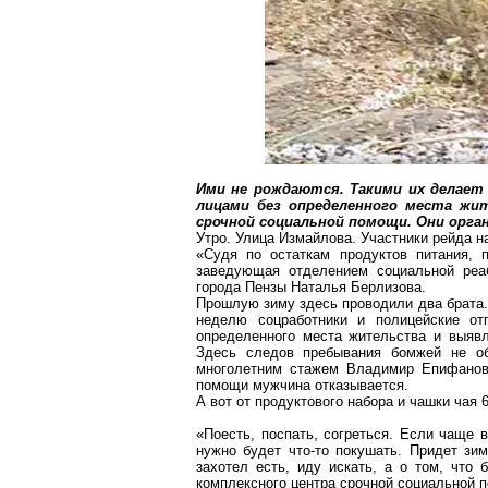
Ими не рождаются. Такими их делает
лицами без определенного места жи
срочной социальной помощи. Они орга
Утро. Улица Измайлова. Участники рейда н
«Судя по остаткам продуктов питания, 
заведующая отделением социальной реа
города Пензы Наталья
Берлизова
.
Прошлую зиму здесь проводили два брата.
неделю соцработники и полицейские о
определенного места жительства и выяв
Здесь следов пребывания бомжей не об
многолетним стажем Владимир Епифанов.
помощи мужчина отказывается.
А вот от продуктового набора и чашки чая 
«Поесть, поспать, согреться. Если чаще 
нужно будет что-то покушать. Придет зи
захотел
есть, иду искать, а о том, что 
комплексного центра срочной социальной 