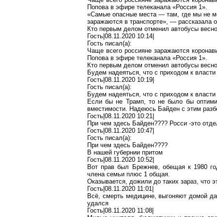
Попова в эфире телеканала «Россия 1».
«Самые опасные места — там, где мы не м
заражаются в транспорте», — рассказала о
Кто первым делом отменил автобусы весно
Гость|08.11.2020 10:14|
Гость писал(
a
):
Чаще всего россияне заражаются
коронав
Попова в эфире телеканала «Россия 1».
Кто первым делом отменил автобусы весно
Будем надеяться, что с приходом к власт
Гость|08.11.2020 10:19|
Гость писал(
a
):
Будем надеяться, что с приходом к власт
Если бы не Трамп, то не было бы оптим
вместимости.
Надеюсь
Байден
с этим разб
Гость|08.11.2020 10:21|
При чем
здесь
Байден
???? Росси
-э
то отде
Гость|08.11.2020 10:47|
Гость писал(
a
):
При чем
здесь
Байден
????
В нашей губернии притом
Гость|08.11.2020 10:52|
Вот прав был Брежнев, обещая к 1980 г
члена семьи плюс 1
общая
.
Оказывается, дожили до таких зараз, что э
Гость|08.11.2020 11:01|
Всё, смерть медицине,
выгоняют домой д
удался
Гость|08.11.2020 11:08|