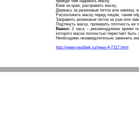
прежде чем надевать маску;
Взяв за края, расправить маску;
Держась за резиновые петли или завязку, 
Расположить маску перед лицом, таким обр
Заправить резиновые петли за уши или завя
Подтянуть маску, проверить плотность ее п
Важно:
2 часа – рекомендуемое время но
которого маска полностью перестает быть
Необходимо незамедлительно заменить мас
http://www.vestibek.ru/news-4-7317.html