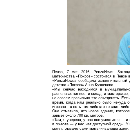
Пенза, 7 мая 2016.
PenzaNews
. Закла
материнства «Покров» состоится в Пензе 
«
PenzaNews
» сообщила исполнительный д
детства «Покров» Анна Кузнецова.
«Мы сейчас находимся в муниципальн
располагается все: и склад, и мастерские,
не совсем правильно это объединять. Есть
время, когда нам реально было некуда 
игровая: то есть там либо кто-то спит, либ
Она отметила, что новое здание, которо
займет около
700 кв. метров
.
«Там, я уверена, у нас все уместится — и 
в приюте — у нас нет доступной среды. У
могут.
Бывало
сами мамы-инвалиды жили. [