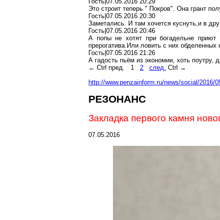
Гость|07.05.2016 20:29
Это строит теперь " Покров". Она грант пол
Гость|07.05.2016 20:30
Заметались. И там хочется
куснуть,и
в др
Гость|07.05.2016 20:46
А попы не хотят при богадельне приют
прерогатива
.И
ли
ловить с них обделенных 
Гость|07.05.2016 21:26
А гадость пьём из экономии, хоть поутру, 
←
Ctrl
пред.
1
2
след.
Ctrl
→
http://www.penzainform.ru/news/social/2016/0
РЕЗОНАНС
Закладка первого камня ново
07.05.2016