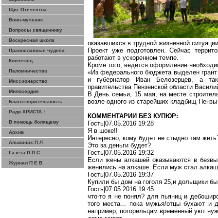
Щит Отечества
Воин-мученик
Вопросы священнику
Воскресная школа
оказавшихся в трудной жизненной ситуации
Проект уже подготовлен. Сейчас террит
Православные чудеса
работают в ускоренном темпе.
Ковчежец
Кроме того, ведется оформление необходи
Паломничество
«Из федерального бюджета выделен грант 
и губернатор Иван Белозерцев, а так
Миссионерство
правительства Пензенской области Васил
Милосердие
В День семьи, 15 мая, на
месте
строитель
возле одного из старейших кладбищ Пензы 
Благотворительность
Ради ХРИСТА !
КОММЕНТАРИИ БЕЗ КУПЮР:
В помощь болящему
Гость|07.05.2016 19:28
Я в шоке!!
Архив
Интересно, кому будет не стыдно там жить
Альманах П Л
Это за деньги будет?
Гость|07.05.2016 19:32
Газета П П С
Если жены алкашей оказываются в безвы
Журнал П Е В
женились на алкаше. Если муж стал алка
Гость|07.05.2016 19:37
Купили бы дом на гоголя 25,и дольщики бы
Гость|07.05.2016 19:45
что-то я не понял? для пьяниц и дебошир
того места... пока мужья/отцы бухают и
например, погорельцам временный уют нуже