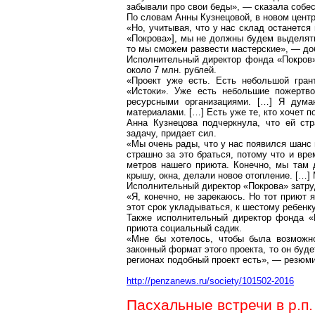
забывали про свои беды», — сказала собес
По словам Анны Кузнецовой, в новом цент
«Но, учитывая, что у нас склад останется
«Покрова»], мы не должны будем выделять
то мы сможем развести мастерские», — до
Исполнительный директор фонда «Покров»
около 7 млн. рублей.
«Проект уже есть. Есть небольшой гран
«Истоки». Уже есть небольшие пожертв
ресурсными организациями
. […]
Я думаю
материалами. […] Есть уже те, кто хочет 
Анна Кузнецова подчеркнула, что ей ст
задачу, придает сил.
«Мы очень рады, что у нас появился шанс 
страшно за это браться, потому что и вр
метров
нашего приюта. Конечно, мы там д
крышу, окна, делали новое отопление. […]
Исполнительный директор «Покрова» затру
«Я, конечно, не зарекаюсь. Но тот приют 
этот срок укладываться, к шестому ребенк
Также исполнительный директор фонда «П
приюта социальный садик.
«Мне бы хотелось, чтобы была возможн
законный формат этого проекта, то он
буде
регионах подобный проект есть», — резюм
http://penzanews.ru/society/101502-2016
Пасхальные встречи в р.п