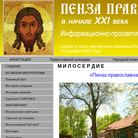
АННОТАЦИИ
Православный календарь
Народный кале
М И Л О С Е Р Д И Е
ГЛАВНАЯ
ИЗ ЖИЗНИ МИТРОПОЛИИ
«Пенза православн
Тронный Зал
История епархии
История храмов
Сурская ГОЛГОФА
МАРТИРОЛОГ
Пензенские святыни
Святые источники
Фотогалерея"ХХ век"
Беседка
Зарисовки