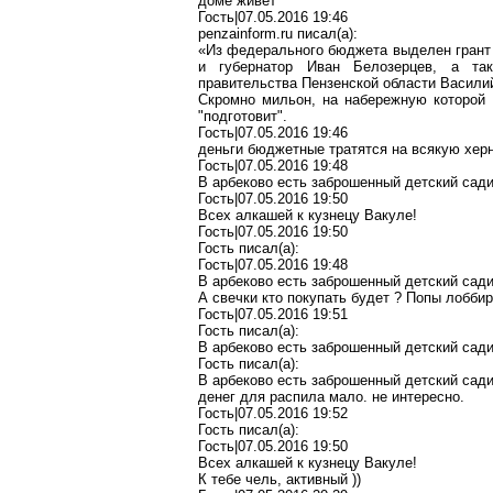
доме живет
Гость
|07.05.2016 19:46
penzainform.ru
писал
(a):
«Из федерального бюджета выделен грант 
и губернатор Иван Белозерцев, а так
правительства Пензенской области Васил
Скромно
мильон
, на
набережную
которой 
"подготовит".
Гость|07.05.2016 19:46
деньги бюджетные тратятся на всякую
хер
Гость|07.05.2016 19:48
В
арбеково
есть заброшенный детский сади
Гость|07.05.2016 19:50
Всех алкашей к кузнецу
Вакуле
!
Гость|07.05.2016 19:50
Гость писал(
a
):
Гость|07.05.2016 19:48
В
арбеково
есть заброшенный детский сади
А свечки кто покупать будет
?
Попы лоббир
Гость|07.05.2016 19:51
Гость писал(
a
):
В
арбеково
есть заброшенный детский сади
Гость писал(
a
):
В
арбеково
есть заброшенный детский сади
денег для распила мало
.
н
е интересно.
Гость|07.05.2016 19:52
Гость писал(
a
):
Гость|07.05.2016 19:50
Всех алкашей к кузнецу
Вакуле
!
К тебе
чель
, активный
)
)