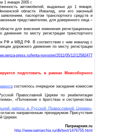
ле 1 января
2005 г
.
венность автомобилей, выданных до 1 января,
ензенской области. Инвалид, или его законный
заявлением, паспортом транспортного средств и
законным представителем, для доверенного лица –
 области для внесения изменения регистрационных
о движения по месту регистрации транспортного
ия РФ и МВД РФ. В соответствии с ним инвалид с
пекции дорожного движения по месту регистрации
www.penza-press.ru/lenta-novostei/2011/05/12/12582477
ируется подготовить в рамках Межсоборного
лимента
состоялось очередное заседание комиссии
Русской Православной Церкви по реабилитации
лизма», «Положение о братствах и сестричествах
льной работы в Русской Православной Церкви»
,
 согласно направленным президиумом Присутствия
й Церкви.
Патриархия.ru
http://www.patriarchia.ru/db/text/1476755.html