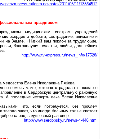
www.penza-press.ru/lenta-novostei/2011/05/11/13364512
рофессиональным праздником
раздником медицинским сестрам учреждений
о милосердие и доброта, сострадание, внимание и
ии на Земле. «Низкий вам поклон за трудолюбие,
ровья, благополучия, счастья, любви, дальнейших
ев.
http://www.tv-express.ru/news_info/17528/
на медсестра Елена Николаевна Рябова.
ьно помочь маме, которая страдала от тяжелого
 направление в Сердобскую центральную районную
та. А последние четверть века Елена Николаевна
выками, что, если потребуется, без проблем
 твердо знает, что иногда больным так не хватает
 доброе слово, задушевный разговор.
http://www.serdobsky.ru/news-4-446.html
стры