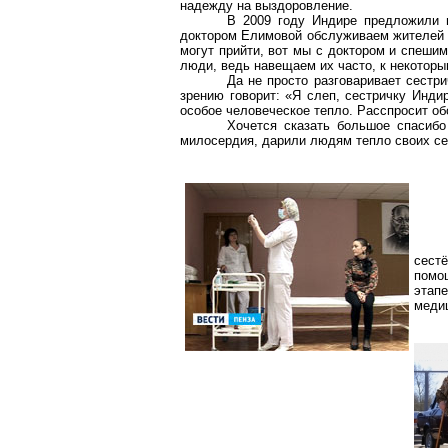
надежду на выздоровление.
В 2009 году Индире предложили п
доктором Елимовой обслуживаем жителей у
могут прийти, вот мы с доктором и спеши
люди, ведь навещаем их часто, к некотор
Да не просто разговаривает сестр
зрению говорит: «Я слеп, сестричку Инди
особое человеческое тепло. Расспросит обо
Хочется сказать большое спасибо
милосердия, дарили людям тепло своих сер
сестё
помо
этап
медиц