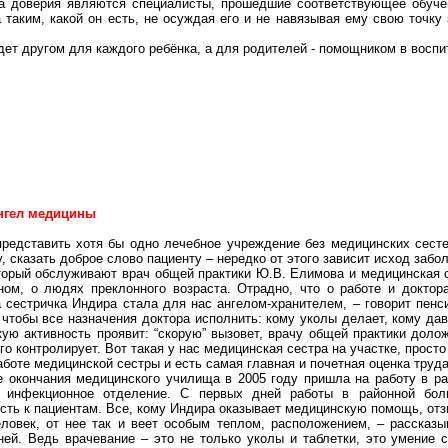
а доверия являются специалисты, прошедшие соответствующее обуче
 таким, какой он есть, не осуждая его и не навязывая ему свою точку
ет другом для каждого ребёнка, а для родителей - помощником в воспи
нгел медицины
редставить хотя бы одно лечебное учреждение без медицинских сесте
 сказать доброе слово пациенту – нередко от этого зависит исход забо
торый обслуживают врач общей практики Ю.В. Елимова и медицинская 
ном, о людях преклонного возраста. Отрадно, что о работе и доктор
 сестричка Индира стала для нас ангелом-хранителем, – говорит пенс
 чтобы все назначения доктора исполнить: кому уколы делает, кому дав
кую активность проявит: “скорую” вызовет, врачу общей практики доло
ого контролирует. Вот такая у нас медицинская сестра на участке, прост
аботе медицинской сестры и есть самая главная и почетная оценка труда
 окончания медицинского училища в 2005 году пришла на работу в р
 инфекционное отделение. С первых дней работы в районной бол
сть к пациентам. Все, кому Индира оказывает медицинскую помощь, отз
еловек, от нее так и веет особым теплом, расположением, – рассказ
ней. Ведь врачевание – это не только уколы и таблетки, это умение 