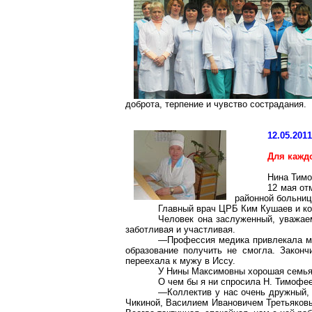
доброта, терпение и чувство сострадания.
12.05.201
Для кажд
Нина Тимо
12 мая от
районной больни
Главный врач ЦРБ Ким Кушаев и ко
Человек она заслуженный, уважае
заботливая и участливая.
—Профессия медика привлекала ме
образование получить не смогла. Закон
переехала к мужу в Иссу.
У Нины Максимовны хорошая семья.
О чем бы я ни спросила Н. Тимофее
—Коллектив у нас очень дружный,
Чикиной, Василием Ивановичем Третьяковы