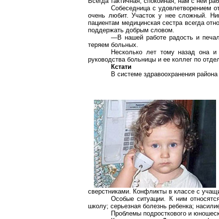
Всегда тактичная, спокойная, нам с ней ра
Собеседница с удовлетворением от
очень любит. Участок у нее сложный. Ни
пациентам медицинская сестра всегда отно
поддержать добрым словом.
—В нашей работе радость и печал
теряем больных.
Несколько лет тому назад она и
руководства больницы и ее коллег по отде
Кстати
В системе здравоохранения района 
сверстниками. Конфликты в классе с учащ
Особые ситуации. К ним относятся
школу; серьезная болезнь ребенка; насилие
Проблемы подросткового и юношеск