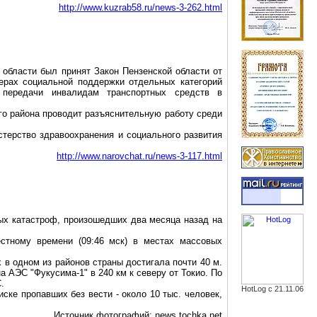
http://www.kuzrab58.ru/news-3-262.html
 области был принят Закон Пензенской области от
ерах социальной поддержки отдельных категорий
 передачи инвалидам транспортных средств в
го района проводит разъяснительную работу среди
терство здравоохранения и социального развития
http://www.narovchat.ru/news-3-117.html
ых катастроф, произошедших два месяца назад на
стному времени (09:46 мск) в местах массовых
 в одном из районов страны достигала почти
40 м
.
на АЭС "Фукусима-1" в
240 км
к северу от Токио. По
.
HotLog с 21.11.06
ске пропавших без вести - около 10 тыс. человек,
Источник фотографий: news.tochka.net