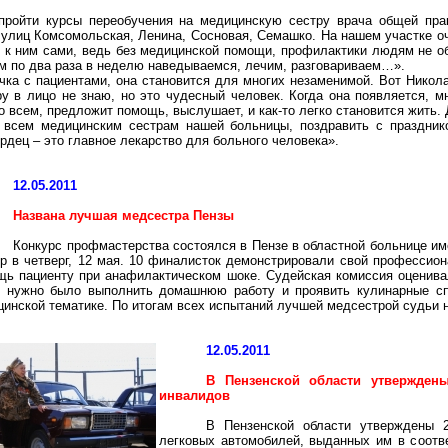
ройти курсы переобучения на медицинскую сестру врача общей прак
лиц Комсомольская, Ленина, Сосновая, Семашко. На нашем участке оч
м к ним сами, ведь без медицинской помощи, профилактики людям не об
ым по два раза в неделю наведываемся, лечим, разговариваем…».
ичка с пациентами, она становится для многих незаменимой. Вот Никол
ру в лицо не знаю, но это чудесный человек. Когда она появляется, м
 всем, предложит помощь, выслушает, и как-то легко становится жить. 
 всем медицинским сестрам нашей больницы, поздравить с праздник
дец – это главное лекарство для больного человека».
12.05.2011
Названа лучшая медсестра Пензы
Конкурс профмастерства состоялся в Пензе в областной больнице и
р в четверг, 12 мая. 10 финалисток демонстрировали свой профессиона
щь пациенту при анафилактическом шоке. Судейская комиссия оценивал
е нужно было выполнить домашнюю работу и проявить кулинарные сп
инской тематике. По итогам всех испытаний лучшей медсестрой судьи н
12.05.2011
В Пензенской области утвержден
инвалидов
В Пензенской области утверждены 2
легковых автомобилей, выданных им в соотв