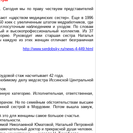
. Сегодня мы по праву чествуем представителей
ают «царством медицинских сестер». Еще в 1996
0 коек с увеличенным штатом медработников, где
углосуточным наблюдением и уходом. По словам
ый и высокопрофессиональный коллектив. Из 37
орию. Руководит ими старшая сестра Наталья
ы каждую из этих женщин отличает безграничная
http://www.serdobsky.ru/news-4-449.html
удовой стаж насчитывает 42 года.
 любимому делу медсестра Иссинской Центральной
лов.
нную категорию. Исполнительная, ответственная,
 врачом. Но по семейным обстоятельствам высшее
ионной сестрой в Мордовии. Потом вышла замуж,
А это для женщины самое большое счастье.
ятельности.
иммой Николаевной Юматовой, Натальей Петровной
замечательный доктор и прекрасной души человек.