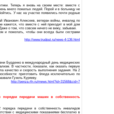
тики. Теперь я вновь на своем месте: вместе с
ень много пожилых людей. Порой и в больницу не
ойтись. У нас на участке появились почти родные
ай Иванович Алексеев, ветеран войны, инвалид по
не кажется, что вместе с ней приходит в мой дом
Даже о том, что совсем ничего не вижу, забываю.
ом и пожелать, чтобы они всегда были сестрами
http://www.trudput.ru/news-4-136.html
мени Бурденко в международный день медицинских
лизм. В частности, показали, как оказать первую
а качество и скорость выполнения задания. На 2
особности: приготовить блюда исключительно по
азвали Гузель Куряеву.
http://penza.rfn.ru/rnews.html?id=31568&cid=7
ы порядки передачи машин в собственность
 порядка передачи в собственность инвалидов
етствии с медицинскими показаниями бесплатно в