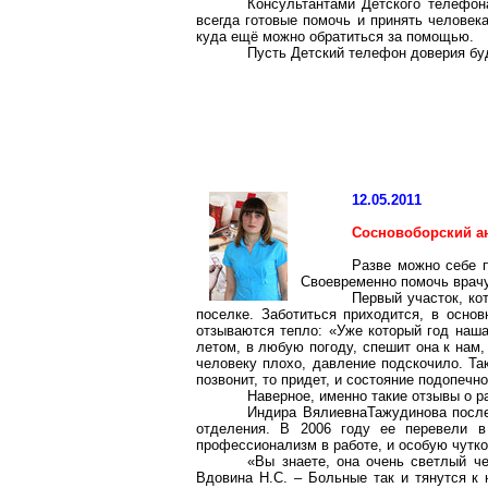
Консультантами Детского телефон
всегда готовые помочь и принять человека
куда ещё можно обратиться за помощью.
Пусть Детский телефон доверия буд
12.05.2011
Сосновоборский а
Разве можно себе п
Своевременно помочь врачу,
Первый участок, ко
поселке. Заботиться приходится, в основ
отзываются тепло: «Уже который год наша
летом, в любую погоду, спешит она к нам,
человеку плохо, давление подскочило. Та
позвонит, то придет, и состояние подопечн
Наверное, именно такие отзывы о р
Индира ВялиевнаТажудинова после
отделения. В 2006 году ее перевели в
профессионализм в работе, и особую чутко
«Вы знаете, она очень светлый ч
Вдовина Н.С. – Больные так и тянутся к 