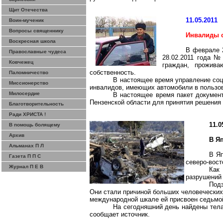
Щит Отечества
11.05.2011
Воин-мученик
Вопросы священнику
Инвалиды 
Воскресная школа
В феврале 
Православные чудеса
28.02.2011 года №
Ковчежец
граждан, прожива
собственность.
Паломничество
В настоящее время управление соц
Миссионерство
инвалидов, имеющих автомобили в пользов
Милосердие
В настоящее время пакет докумен
Пензенской области для принятия решения 
Благотворительность
Ради ХРИСТА !
11.0
В помощь болящему
Архив
В Я
Альманах П Л
В Яп
Газета П П С
северо-вост
Журнал П Е В
Как
разрушений 
Подз
Они стали причиной больших человеческих
международной шкале ей присвоен седьмой 
На сегодняшний день найдены тела 
сообщает источник.