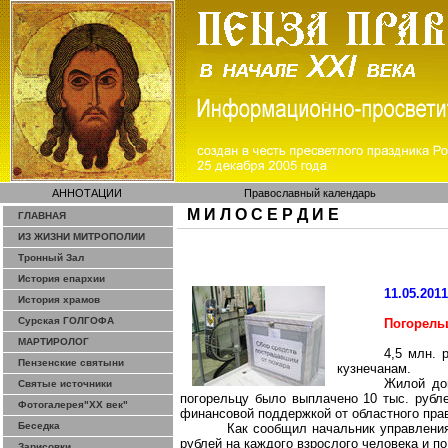
АННОТАЦИИ
Православный календарь
М И Л О С Е Р Д И Е
ГЛАВНАЯ
ИЗ ЖИЗНИ МИТРОПОЛИИ
Тронный Зал
История епархии
11.05.201
История храмов
Сурская ГОЛГОФА
Погорель
МАРТИРОЛОГ
4,5 млн. 
Пензенские святыни
кузнечанам.
Жилой дом
Святые источники
погорельцу было выплачено 10 тыс. рубл
Фотогалерея"ХХ век"
финансовой поддержкой от областного пра
Беседка
Как сообщил начальник управления 
рублей на каждого взрослого человека и по
Зарисовки