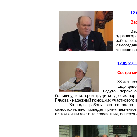
12.
Ва
Ва
здравоохра
забота ос
самоотдачу
успехов в 
12.05.201
Сестра м
38 лет пр
Еще девоч
недуга - порока 
больницу, в которой трудится до сих пор
Рябова - надежный помощник участкового 
За годы работы она овладела т
самостоятельно проведет прием пациентов.
в этой жизни чьего-то сочувствия, сопереж