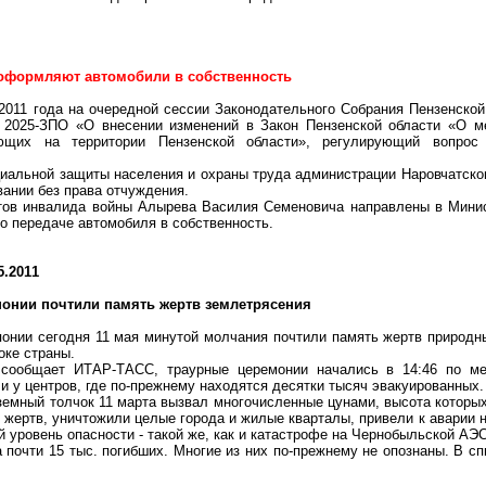
оформляют автомобили в собственность
2011 года на очередной сессии Законодательного Собрания Пензенской
 2025-ЗПО «О внесении изменений в Закон Пензенской области «О м
ющих на территории Пензенской области», регулирующий вопрос
иальной защиты населения и охраны труда администрации Наровчатско
ании без права отчуждения.
тов инвалида войны Алырева Василия Семеновича направлены в Минис
о передаче автомобиля в собственность.
5.2011
понии почтили память жертв землетрясения
онии сегодня 11 мая минутой молчания почтили память жертв природн
оке страны.
 сообщает ИТАР-ТАСС, траурные церемонии начались в 14:46 по ме
и у центров, где по-прежнему находятся десятки тысяч эвакуированных.
емный толчок 11 марта вызвал многочисленные цунами, высота которых
 жертв, уничтожили целые города и жилые кварталы, привели к аварии 
уровень опасности - такой же, как и катастрофе на Чернобыльской АЭС
почти 15 тыс. погибших. Многие из них по-прежнему не опознаны. В спи