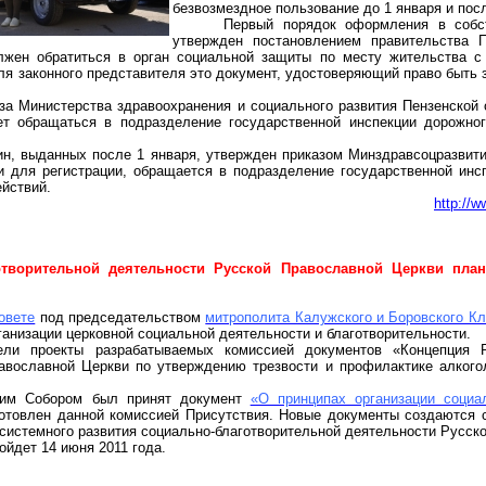
безвозмездное пользование до 1 января и пос
Первый порядок оформления в собст
утвержден постановлением правительства П
лжен обратиться в орган социальной защиты по месту жительства с 
я законного представителя это документ, удостоверяющий право быть 
за Министерства здравоохранения и социального развития Пензенской
ет обращаться в подразделение государственной инспекции дорожног
н, выданных после 1 января, утвержден приказом Минздравсоцразвит
 для регистрации, обращается в подразделение государственной инс
ействий.
http://
отворительной деятельности Русской Православной Церкви план
овете
под председательством
митрополита Калужского и Боровского К
анизации церковной социальной деятельности и благотворительности.
рели проекты разрабатываемых комиссией документов «Концепция 
авославной Церкви по утверждению трезвости и профилактике алкого
ким Собором был принят документ
«О принципах организации социа
готовлен данной комиссией Присутствия. Новые документы создаются
системного развития социально-благотворительной деятельности Русско
йдет 14 июня 2011 года.