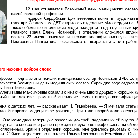
12 мая отмечается Всемирный день медицинских сестер
самой гуманной профессии.
Недаром Сердобский Дом ветеранов войны и труда назыв
году при Сердобском ДВТ открылось отделение Милосердия на 15
тяжело больные и одинокие люди находятся под неусыпным кр
главного врача Елены Исаниной, в отделении сложился дружн
сестер 22 имеют высшую и первую квалификационную катег
Викторовна Панкратова. Независимо от возраста и стажа работ
1
ого находит доброе слово
феева — одна из опытнейших медицинских сестер Иссинской ЦРБ. Ее тр
мечается Всемирный день медицинских сестер. Сорок два года отдала
цы Нина Тимофеева.
ллеги Нины Максимовны сказали о ней очень много добрых и хороших с
мый в коллективе. Грамотный специалист, имеет высшую квалификацио
ня с детских лет, — рассказывает Н. Тимофеева. — Я мечтала стать
чила Инсарское медицинское училище. Три года проработала операц
 Она мама двух теперь уже взрослых дочерей, подаривших ей внуков. 
ву, наш разговор все равно переходил в русло ее профессиональной де
 сплоченный. Врачи в отделении хорошие. Мне довелось работать с Р
м. Сейчас отделение возглавляет Римма Григорьевна Есмейкина. Она 