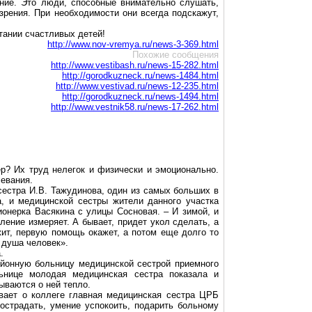
ние. Это люди, способные внимательно слушать,
 зрения. При необходимости они всегда подскажут,
тании счастливых детей!
http://www.nov-vremya.ru/news-3-369.html
Похожие сообщения
http://www.vestibash.ru/news-15-282.html
http://gorodkuzneck.ru/news-1484.html
http://www.vestivad.ru/news-12-235.html
http://gorodkuzneck.ru/news-1494.html
http://www.vestnik58.ru/news-17-262.html
р? Их труд нелегок и физически и эмоционально.
левания.
сестра И.В. Тажудинова, один из самых больших в
а, и медицинской сестры жители данного участка
ионерка Васякина с улицы Сосновая. – И зимой, и
ление измеряет. А бывает, придет укол сделать, а
жит, первую помощь окажет, а потом еще долго то
о душа человек».
.
айонную больницу медицинской сестрой приемного
ьнице молодая медицинская сестра показала и
ываются о ней тепло.
ывает о коллеге главная медицинская сестра ЦРБ
сострадать, умение успокоить, подарить больному