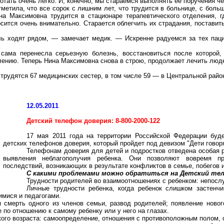
ботать очень легко. И, конечно, мы стараемся выполнять ее поручения ч
метила, что все сорок с лишним лет, что трудится в больнице, с боль
на Максимовна трудится в стационаре терапевтического отделения, 
сится очень внимательно. Старается облегчить их страдания, поставит
ь ходят рядом, — замечает медик. — Искренне радуемся за тех паци
 сама перенесла серьезную болезнь, восстановиться после которой
лению. Теперь Нина Максимовна снова в строю, продолжает лечить люде
трудятся 67 медицинских сестер, в том числе 59 — в Центральной райо
12.05.2011
Детский телефон доверия: 8-800-2000-122
17 мая 2011 года на территории Российской Федерации буд
детских телефонов доверия, который пройдет под девизом "Дети говор
Телефонам доверия для детей и подростков отведена особая 
выявления неблагополучия ребенка. Они позволяют вовремя п
последствий, возникающих в результате конфликтов в семье, побегов 
С какими проблемами можно обратиться на Детский те
Трудности родителей во взаимоотношениях с ребенком: непослу
Личные трудности ребенка, когда ребенок слишком застенчи
имися и педагогами.
 смерть одного из членов семьи, развод родителей; появление новог
 по отношению к самому ребенку или у него на глазах.
ого возраста: самоопределение, отношения с противоположным полом, 