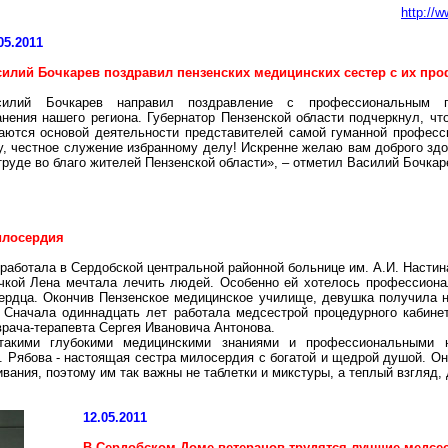
http://
05.2011
силий Бочкарев поздравил пензенских медицинских сестер с их п
силий Бочкарев направил поздравление с профессиональным п
нения нашего региона. Губернатор Пензенской области подчеркнул, чт
таются основой деятельности представителей самой гуманной професс
, честное служение избранному делу! Искренне желаю вам доброго здо
труде во благо жителей Пензенской области», – отметил Василий Бочкар
1
илосердия
оработала в Сердобской центральной районной больнице им. А.И. Насти
кой Лена мечтала лечить людей. Особенно ей хотелось профессионал
сердца. Окончив Пензенское медицинское училище, девушка получила
. Сначала одиннадцать лет работала медсестрой процедурного кабине
врача-терапевта Сергея Ивановича Антонова.
акими глубокими медицинскими знаниями и профессиональными на
 Рябова - настоящая сестра милосердия с богатой и щедрой душой. Она
ивания, поэтому им так важны не таблетки и микстуры, а теплый взгляд,
12.05.2011
В Сердобском Доме ветеранов трудятся лучшие медсе