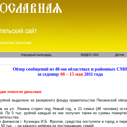
Народный календарь
ВИДЕО-ЗАЛ
Детям
Обзор сообщений из 48-ми областных и районных СМ
за седмицу
08 – 15 мая
2011 года
1
цам помогли деньгами
рублей выделено из резервного фонда правительства Пензенской обл
 на ул. Ленина сгорел под Новый год, и 21 семья (48 человек) ост
ей. По 5 тыс. рублей каждый из них получил также из суммы пожертв
вительства.
финансов г. Кузнецка И.Б. Фролов, средства поступили в город и пере
 50 тыс. – на каждого ребёнка из пострадавших семей.