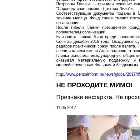
Петровны Глинки — приняли решение сме
"Справедливая помощь Доктора Лизы"», — 
Соответствующие документы поданы в М
течение месяца. Фонд также сменит стат
организация.
После гибели Глинки президентом фо
попечителем организации.
Елизавета Глинка была среди пассажиро
Сочи 25 декабря 2016 года. Воздушное с
радаров практически сразу после взлета. 
песни и пляски имени Александрова, а так
Глинка основала международную обществ
оказывал материальную поддержку и п
малообеспеченным больным и бездомным.
http://www.penzainform.ru/news/global/2017/0
НЕ ПРОХОДИТЕ МИМО!
Признаки инфаркта. Не прох
11.05.2017