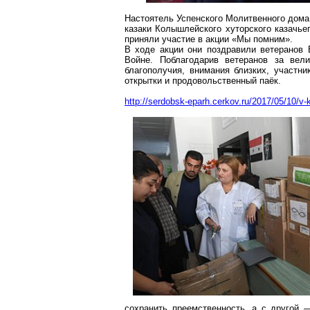
Настоятель Успенского Молитвенного дома
казаки
Колышлейского
хуторского казачь
приняли участие в акции «Мы помним».
В ходе акции они поздравили ветеранов
Войне. Поблагодарив ветеранов за вел
благополучия, внимания близких, участни
открытки и продовольственный паёк.
http://serdobsk-eparh.cerkov.ru/2017/05/10/
сохранить преемственность, а с другой 