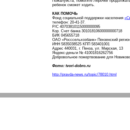
Пожалуйста, помогите
Лерочке
продолжать 
ребенок сможет ходить.
КАК ПОМОЧЬ
Фонд социальной поддержки населения
«С
телефон: 20-41-37.
Р
/С 40703810115000000095
Кор
. Счет банка 30101810600000000718
БИК 045655718
ОАО «
Росссельхозбанк
» Пензенский реги
ИНН 5835038525 КПП 583401001
Адрес
440031, г
. Пенза, ул. Мирская, 13
Яндекс-деньги
№ 41001816262756
Добровольное пожертвование для Новиков
Фото:
tvori-dobro.ru
http://pravda-news.ru/topic/78010.html