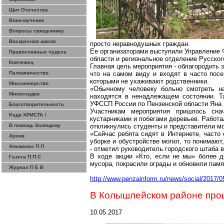
Щит Отечества
Воин-мученик
Вопросы священнику
Воскресная школа
просто неравнодушных граждан.
Ее организаторами выступили Управление 
Православные чудеса
области и региональное отделение Русског
Ковчежец
Главная цель мероприятия - облагородить
Паломничество
что на самом виду и входят в часто пос
которыми не ухаживают родственники.
Миссионерство
«Обычному человеку больно смотреть на
Милосердие
находятся в ненадлежащем состоянии. Та
УФССП России по Пензенской области Яна
Благотворительность
Участникам мероприятия пришлось сна
Ради ХРИСТА !
кустарниками и побегами деревьев. Работа
В помощь болящему
откликнулись студенты и представители м
«Сейчас ребята сидят в Интернете, часто
Архив
уборке и обустройстве могил, то понимают,
Альманах П Л
- отметил руководитель городского штаба 
В ходе акции «Кто, если не мы» более д
Газета П П С
мусора, покрасили ограды и обновили памя
Журнал П Е В
http://www.penzainform.ru/news/social/2017/05
В
Колышлейском
районе про
10.05.2017