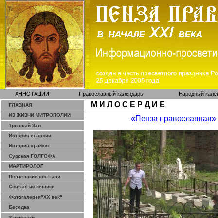
АННОТАЦИИ
Православный календарь
Народный кале
М И Л О С Е Р Д И Е
ГЛАВНАЯ
ИЗ ЖИЗНИ МИТРОПОЛИИ
«Пенза православная»
Тронный Зал
История епархии
История храмов
Сурская ГОЛГОФА
МАРТИРОЛОГ
Пензенские святыни
Святые источники
Фотогалерея"ХХ век"
Беседка
Зарисовки