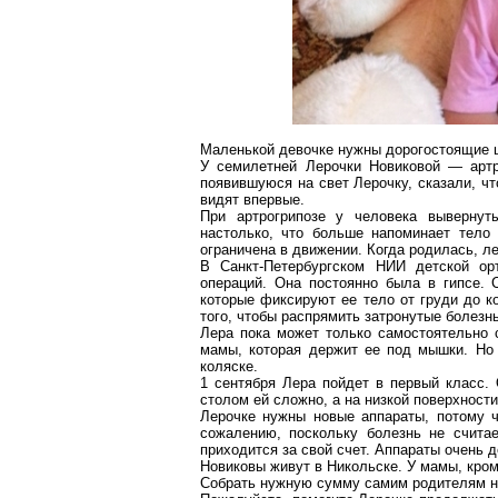
Маленькой девочке нужны дорогостоящие
У семилетней
Лерочки
Новиковой —
арт
появившуюся
на свет
Лерочку
, сказали, ч
видят впервые.
При
артрогрипозе
у человека вывернуты
настолько, что больше напоминает тело 
ограничена в движении. Когда родилась, л
В Санкт-Петербургском НИИ детской ор
операций. Она постоянно была в гипсе.
которые фиксируют ее тело от груди до ко
того, чтобы распрямить затронутые болезн
Лера пока может только самостоятельно 
мамы, которая держит ее под мышки. Но 
коляске.
1 сентября Лера пойдет в первый класс. 
столом ей сложно, а на низкой поверхност
Лерочке
нужны новые аппараты, потому 
сожалению, поскольку болезнь не считае
приходится за свой счет. Аппараты очень 
Новиковы живут в Никольске. У мамы, кро
Собрать нужную сумму самим родителям н