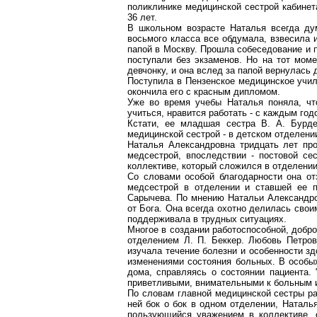
поликлинике медицинской сестрой кабинет
36 лет.
В школьном возрасте Наталья всегда дум
восьмого класса все обдумала, взвесила 
папой в Москву. Прошла собеседование и п
поступали без экзаменов. Но на тот моме
девчонку, и она вслед за папой вернулась 
Поступила в Пензенское медицинское учил
окончила его с красным дипломом.
Уже во время учебы Наталья поняла, чт
учиться, нравится работать - с каждым год
Кстати, ее младшая сестра В. А.
Бурде
медицинской сестрой - в детском отделени
Наталья Александровна тридцать лет про
медсестрой, впоследствии - постовой сес
коллективе, который сложился в отделении
Со словами особой благодарности она от
медсестрой в отделении и ставшей ее 
Сарычева. По мнению Натальи Александро
от Бога. Она всегда охотно делилась сво
поддерживала в трудных ситуациях.
Многое в создании работоспособной, добр
отделением Л. П. Беккер. Любовь Петров
изучала течение болезни и особенности зд
изменениями состояния больных. В особы
дома, справляясь о состоянии пациента.
приветливыми, внимательными к больным и
По словам главной медицинской сестры р
ней бок
о бок
в одном отделении, Наталья
пользующийся уважением в коллективе, 