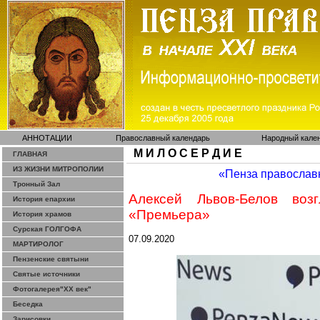
АННОТАЦИИ
Православный календарь
Народный кале
М И Л О С Е Р Д И Е
ГЛАВНАЯ
ИЗ ЖИЗНИ МИТРОПОЛИИ
«Пенза православ
Тронный Зал
Алексей Львов-Белов воз
История епархии
«Премьера»
История храмов
Сурская ГОЛГОФА
07.09.2020
МАРТИРОЛОГ
Пензенские святыни
Святые источники
Фотогалерея"ХХ век"
Беседка
Зарисовки