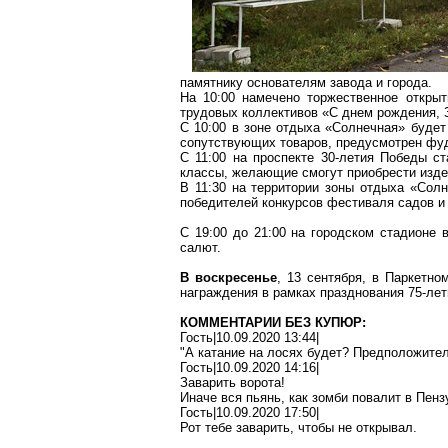
памятнику основателям завода и города.
На 10:00 намечено торжественное откры
трудовых коллективов «С днем рождения,
С 10:00 в зоне отдыха «Солнечная» будет
сопутствующих товаров, предусмотрен
фуд
С 11:00 на проспекте 30-летия Победы ст
классы, желающие смогут приобрести изд
В 11:30 на территории зоны отдыха «Солн
победителей конкурсов фестиваля садов и 
С 19:00 до 21:00 на городском стадионе
салют.
В воскресенье
, 13 сентября, в Паркетн
награждения в рамках празднования 75-лет
КОММЕНТАРИИ БЕЗ КУПЮР:
Гость|10.09.2020 13:44|
"А катание на лосях будет? Предположител
Гость|10.09.2020 14:16|
Заварить ворота!
Иначе вся пьянь, как зомби повалит в Пен
Гость|10.09.2020 17:50|
Рот тебе заварить, чтобы не открывал.