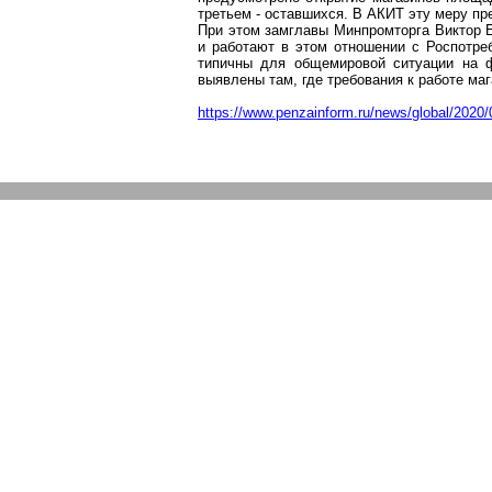
третьем - оставшихся. В АКИТ эту меру пр
При этом
замглавы
Минпромторга
Виктор
и работают в этом отношении с
Роспотре
типичны для общемировой ситуации на ф
выявлены там, где требования к работе ма
https://www.penzainform.ru/news/global/2020/