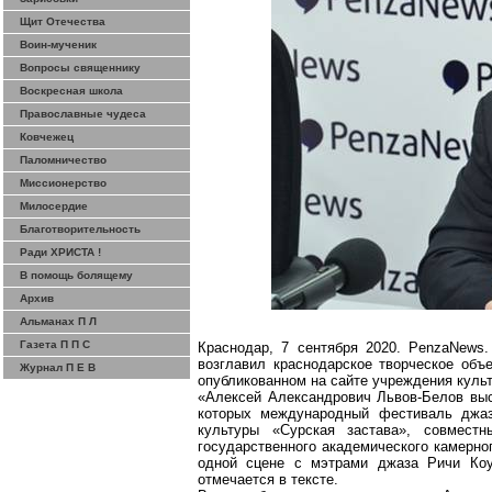
Щит Отечества
Воин-мученик
Вопросы священнику
Воскресная школа
Православные чудеса
Ковчежец
Паломничество
Миссионерство
Милосердие
Благотворительность
Ради ХРИСТА !
В помощь болящему
Архив
Альманах П Л
Газета П П С
Краснодар, 7 сентября 2020.
PenzaNews
возглавил краснодарское творческое объ
Журнал П Е В
опубликованном на сайте учреждения куль
«Алексей Александрович Львов-Белов выс
которых международный фестиваль джа
культуры «
Сурская
застава», совместн
государственного академического камерно
одной сцене с мэтрами джаза
Ричи
Ко
отмечается в тексте.