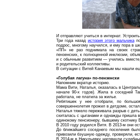
И отправляют учиться в интернат.
Устроит
Три года назад
история этого мальчика
по
подрос, многому научился, и ему пора в шк
«ПП» не раз поднимала на своих стран
пензенских, к полноценной инклюзии, объя
и с обычным развитием — учились вместе, 
и родительский коллективы.
В ситуации с Витей
Канаевым
мы нашли ещ
«
Голубая
лагуна»
по-пензенски
Напомним вкратце историю.
Мама Вити, Наталья, оказалась в Центральн
начале 90-х годов). Жила в соседней Та
работала, не платила за жилье.
Ребятишек у нее отобрали, по большом
совершеннолетия прожил в детдоме, остал
Наталья тяжело переживала разрыв с деть
скиталась с цыганами и однажды пришла
одинокому пенсионеру, бывшему скотнику
В 2010 году родился Витя. В 2013-м они 
До ближайшего соседнего поселения было
привозили
бэушную
одежду, проверяли, ес
В 2014-м в
Никульевку
нагрянули судебны