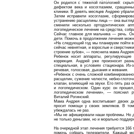
Он родился с тяжелой патологией: скрыт
дефектом века и косоглазием, сращенны
клиники. В девять месяцев Андрею убрали
Затем исправили косоглазие, сформиров
устранению расщелины лица — она выгляди
сменили несколько
ортодонтических
апп
логопедическое лечение на средства, соб
Сейчас главное для мальчика — речь. Он 
дети. Помочь в продолжени
и
лечения можн
«На следующий год мы планируем пойти в 
сейчас невнятная, и взрослые и сверстники
строение зубов», — пояснила мама Андрея
Ребенок носит аппараты, регулирующие 
коррекция. Андрей уже произносит разн
специальная, в условиях стационара. Из
речевая, голосовая, дыхания и жевания.
«Ребенок с очень сложной комбинированно
расщелин, сужение челюсти, небно-глоточ
клапан, влияющий на звуки. Его пять раз 
и логопедическом. Один курс он прошел
логопедическом лечении», — пояснил ру
Виталий Рогинский.
Мама Андрея одна воспитывает двоих де
просит помощи у своих земляков. В том
убеждалась не раз.
«Мы не афишировали наши проблемы. Но да
не только деньгами, но и морально подде
На очередной этап лечения требуется 166 т
помочь собрать телезрители. Каждый м