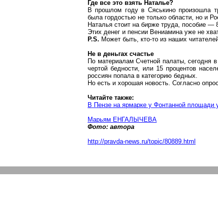
Где все это взять Наталье?
В прошлом году в
Сяськино
произошла тр
была гордостью не только области, но и Ро
Наталья стоит на бирже труда, пособие — 
Этих денег и пенсии Вениамина уже не хва
P.S.
Может быть, кто-то из наших читателе
Не в деньгах счастье
По материалам Счетной палаты, сегодня в
чертой бедности, или 15 процентов насел
россиян попала в категорию бедных.
Но есть и хорошая новость. Согласно опр
Читайте также:
В Пензе на ярмарке у Фонтанной площади
Марьям ЕНГАЛЫЧЕВА
Фото: автора
http://pravda-news.ru/topic/80889.html