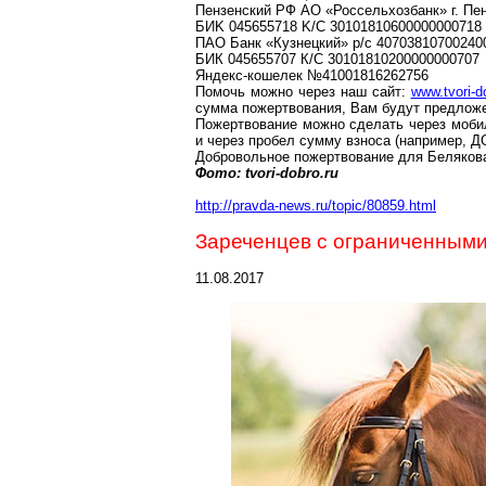
Пензенский
P
Ф AO «
Россельхозбанк
» г. П
БИ
K
045655718 K/C 30101810600000000718
ПАО Банк «Кузнецкий»
p
/
c
40703810700240
БИК 045655707
К
/С 30101810200000000707
Яндекс-кошелек
№41001816262756
Помочь можно через наш сайт:
www.tvori-d
сумма пожертвования, Вам будут предложе
Пожертвование можно сделать через моби
и через пробел сумму взноса (например, Д
Добровольное пожертвование для Беляков
Фото:
tvori-dobro.ru
http://pravda-news.ru/topic/80859.html
Зареченцев
с ограниченными
11.08.2017