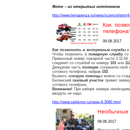
Фото – из открытых источников
http://www.temapenza.ru/news/science/item/4
Как позв
телефона
09.08.2017
Как позвонить в экстренные службы 
Чтобы позвонить в
пожарную службу
со
Привычный номер пожарной части 2-11-56 
соединят со службой по номеру
101
или
11
Дежурная часть
полиции
сохранила свой
сотового телефона, набрав
102
.
Вызвать
«скорую помощь»
можно со стац
Белинский
газовый участок
примет заявк
сотового телефона.
Внимание!
При наборе номера необходимо
вводить не надо.
http://www.selsknov.ru/news-6-3080.html
Необычные г
09.08.2017