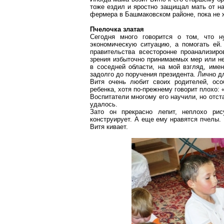
тоже ездил и яростно защищал мать от на
фермера в
Башмаковском
районе, пока не 
Пчелочка
златая
Сегодня много говорится о том, что 
экономическую ситуацию, а помогать ей.
правительства всесторонне проанализиро
зрения избыточно принимаемых мер или н
в соседней области, на мой взгляд, име
задолго до поручения президента. Лично дл
Витя очень любит своих родителей, осо
ребенка, хотя по-прежнему говорит плохо:
Воспитатели многому его научили, но отст
удалось.
Зато он прекрасно лепит, неплохо рис
конструирует. А еще ему нравятся пчелы. Н
Витя кивает.