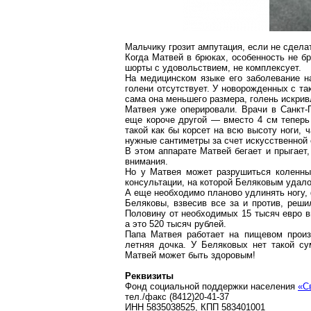
Мальчику грозит ампутация, если не сдела
Когда Матвей в брюках, особенность не бр
шорты с удовольствием, не
комплексует
.
На медицинском языке его заболевание на
голени отсутствует. У новорожденных с так
сама она меньшего размера, голень искрив
Матвея уже оперировали. Врачи в Санкт-П
еще короче другой — вместо
4 см
теперь
такой как бы корсет на всю высоту ноги,
нужные сантиметры за счет искусственной 
В этом аппарате Матвей бегает и прыгает,
внимания.
Но у Матвея может разрушиться коленны
консультации, на которой Беляковым удало
А еще необходимо планово удлинять ногу,
Беляковы, взвесив все за и против, реши
Половину от необходимых 15 тысяч евро в
а это 520 тысяч рублей.
Папа Матвея работает на пищевом
прои
летняя дочка. У Беляковых нет такой с
Матвей может быть здоровым!
Реквизиты
Фонд социальной поддержки населения
«С
тел./факс (8412)20-41-37
И
HH 5835038525, КПП 583401001