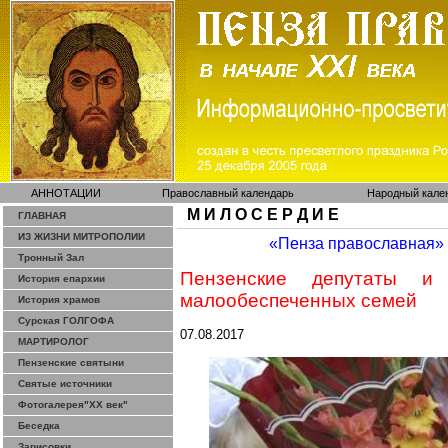
АННОТАЦИИ
Православный календарь
Народный кале
М И Л О С Е Р Д И Е
ГЛАВНАЯ
ИЗ ЖИЗНИ МИТРОПОЛИИ
«Пенза православная»
Тронный Зал
Пензенские депутаты и
История епархии
малообеспеченных семей
История храмов
Сурская ГОЛГОФА
07.08.2017
МАРТИРОЛОГ
Пензенские святыни
Святые источники
Фотогалерея"ХХ век"
Беседка
Зарисовки