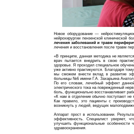
Новое оборудование —
нейростимуляцио
нейрохирургии пензенской клинической б
лечения заболеваний и травм периферич
лечения и восстановления после травм пе
«В принципе, данная методика не являетс
врач пытается внедрить в свою практик
здоровье. Я проходил специальное обучен
уже активно практикуются. Благодаря тому
мы сможем внести вклад в развитие эф
больницы №6 имени Г.А. Захарьина Анатол
По его словам, лечебный эффект данной
электрического тока на поврежденный нерв
боль, функционально восстанавливает раб
«К нам в отделение обычно поступают не 
Как правило, это пациенты с производс
возникнуть у людей, ведущих малоподвижн
Аппарат прост в использовании. Результ
эффективность. Специалист уверяет, чт
улучшить функциональные особенности ч
здравоохранения.