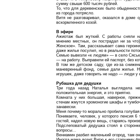
сумму свыше 600 тысяч рублей.
То, что для деревенских было обыденнос
из города потрясло.
Витя не разговаривал, оказался в доме 
вскормленного
козой.
В эфире
Ажиотаж был жуткий. С работы сняли на
мнению местных, он пострадал ни за что
Женское». Там, рассказывает сама героин
даже жилье посулил, но в реальности пото
Семью вывезли «к людям» — в село
Сясь
— на работу. Выправили ей паспорт, без ко
В том же детском саду, где из-за сниже
маневренный фонд, семье дали жилье. Н
игрушек, даже говорить не надо — люди у 
Рубашка для дедушки
Три года назад Наталья выглядела 
положительная энергия, и это приятно.
Комната у них большая, наверное, прежн
стенам жмутся хромоногие шкафы и тумбочк
занавески.
Меня почему-то морально пробила
голубая
Понимаете, человек, у которого пенсия 6 
гостей, надел новую вещь, стараясь произ
Подслеповатый дедушка стоял в сторонке
вопросы…
Вениамин разбил маленький огород, там он
Иногда мама возит Витю к его старшему бр