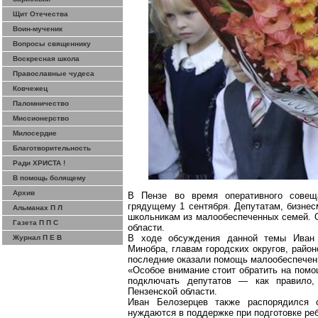
Щит Отечества
Воин-мученик
Вопросы священнику
Воскресная школа
Православные чудеса
Ковчежец
Паломничество
Миссионерство
Милосердие
Благотворительность
Ради ХРИСТА !
В помощь болящему
Архив
В Пензе во время оперативного совещ
грядущему 1 сентября. Депутатам, бизне
Альманах П Л
школьникам из малообеспеченных семей. 
Газета П П С
области.
В ходе обсуждения данной темы Иван Б
Журнал П Е В
Минобра, главам городских округов, район
последние оказали помощь малообеспеченн
«Особое внимание стоит обратить на помо
подключать депутатов — как правило,
Пензенской области.
Иван Белозерцев также распорядился 
нуждаются в поддержке при подготовке реб