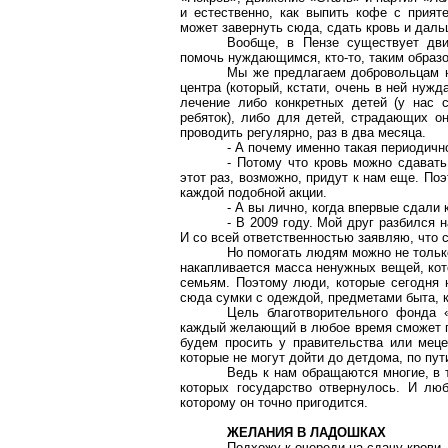
и естественно, как выпить кофе с прият
может завернуть сюда, сдать кровь и даль
Вообще, в Пензе существует дви
помочь нуждающимся, кто-то, таким образо
Мы же предлагаем добровольцам не
центра (который, кстати, очень в ней нужд
лечение либо конкретных детей (у нас 
ребяток), либо для детей, страдающих о
проводить регулярно, раз в два месяца.
- А почему именно такая периодичн
- Потому что кровь можно сдавать
этот раз, возможно, придут к нам еще. П
каждой подобной акции.
- А вы лично, когда впервые сдали 
- В 2009 году. Мой друг разбился
И со всей ответственностью заявляю, что с
Но помогать людям можно не только
накапливается масса ненужных вещей, кот
семьям. Поэтому люди, которые сегодня н
сюда сумки с одеждой, предметами быта, к
Цель благотворительного фонда 
каждый желающий в любое время сможет пр
будем просить у правительства или мец
которые не могут дойти до детдома, по пу
Ведь к нам обращаются многие, в 
которых государство отвернулось. И лю
которому он точно пригодится.
ЖЕЛАНИЯ В ЛАДОШКАХ
Подхожу к очереди на сдачу крови.