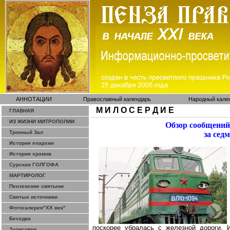
АННОТАЦИИ
Православный календарь
Народный кале
М И Л О С Е Р Д И Е
ГЛАВНАЯ
ИЗ ЖИЗНИ МИТРОПОЛИИ
Обзор сообщений
Тронный Зал
за сед
История епархии
История храмов
Сурская ГОЛГОФА
МАРТИРОЛОГ
Пензенские святыни
Святые источники
Фотогалерея"ХХ век"
Беседка
поскорее убралась с железной дороги. 
Зарисовки