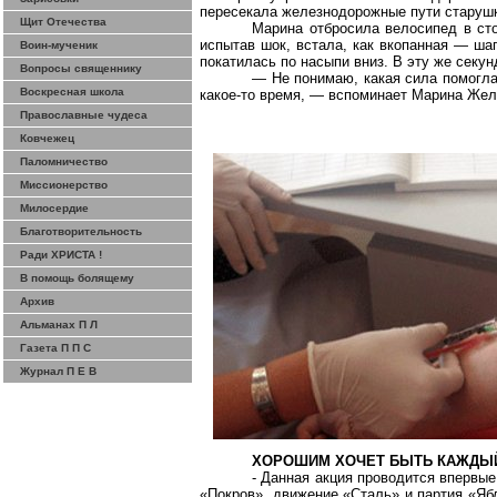
пересекала железнодорожные пути старушк
Щит Отечества
Марина отбросила велосипед в ст
испытав шок, встала, как вкопанная — ша
Воин-мученик
покатилась по насыпи вниз. В эту же секун
Вопросы священнику
— Не понимаю, какая сила помогла
Воскресная школа
какое-то время, — вспоминает Марина
Жел
Православные чудеса
Ковчежец
Паломничество
Миссионерство
Милосердие
Благотворительность
Ради ХРИСТА !
В помощь болящему
Архив
Альманах П Л
Газета П П С
Журнал П Е В
ХОРОШИМ ХОЧЕТ БЫТЬ КАЖДЫ
- Данная акция проводится впервые,
«Покров», движение «Сталь» и партия «Яб