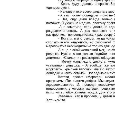
- Кровь буду сдавать впервые. Бо
«
донорствует
».
- Раньше я все время ходила в ше
- А вам после процедуры плохо не 
- Нет, ощущения всегда только 
поможет. Я учусь на медика, прохожу практ
-А я заметила, если долго не сда
раздражительность. А как «сольют» с м
настроение, - присоединилась к разговору
- Кстати, мы с сыном, когда узна
столько всего ненужного, но хорошего!
мероприятия необходимы не только для нуж
А еще любой желающий мог, не сх
ребенка. Нужно было только подойти к с
движения «Сталь», и просмотреть обведен
- Мечту мальчика о диске с муль
«стальная» девушка. - А вообще, желан
морковкой, крыльев бабочки, мяча с авто
лошадке и найти семью». Последнюю мечту
Кстати, проект «Марафон жела
программы «Технология добра». Мы ездим 
здравоохранения. И, проводя всевозм
видеоролики, в которых малыши представ
исполнить любой житель города. Для этого
Желаний, как и проблем, у детей 
Хоть чем-то.