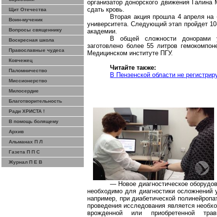
организатор донорского движения Галина 
сдать кровь.
Щит Отечества
Вторая акция прошла 4 апреля на 
Воин-мученик
университета. Следующий этап пройдет 10
Вопросы священнику
академии.
В общей сложности донорами у
Воскресная школа
заготовлено более
55 литров
гемокомпоне
Православные чудеса
Медицинском институте ПГУ.
Ковчежец
Читайте также:
Паломничество
В Пензенской области не регистри
Миссионерство
Милосердие
Благотворительность
Ради ХРИСТА !
В помощь болящему
Архив
Альманах П Л
Газета П П С
Журнал П Е В
— Новое диагностическое оборудова
необходимо для диагностики осложнений у
например, при диабетической полинейропа
проведения исследования является необхо
врожденной или приобретенной травм