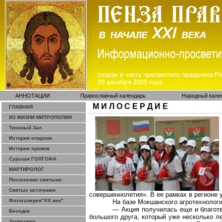
АННОТАЦИИ
Православный календарь
Народный кале
М И Л О С Е Р Д И Е
ГЛАВНАЯ
ИЗ ЖИЗНИ МИТРОПОЛИИ
Тронный Зал
История епархии
История храмов
Сурская ГОЛГОФА
МАРТИРОЛОГ
Пензенские святыни
Святые источники
совершеннолетия». В ее рамках в регионе 
Фотогалерея"ХХ век"
На базе Мокшанского агротехнолог
— Акция получилась еще и благот
Беседка
большого друга, который уже несколько л
Зарисовки