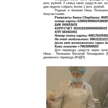
млн. рублей. У семьи таких средств нет, 
две недели собрать более 1 млн. рублей.
Родные и близкие Нины Лепешкин
безучастными.
Реквизиты банка Сбербанка: ФИО
номер карты 639002489002538690
БИК 045655635
КОРР.СЧЕТ 30101810000000000635
КПП 583402001
Номер счета карты 408178105481
На счет мобильного: 89631111221
(если нет возможности через ба
Киви кошелек +79630990693
Для перевода средств через пункт
Нины - Лепешкин Виталий Леонидович (Р
денежного перевода (КНДП).