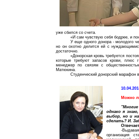
уже сбился со счета.
«И сам чувствую себя бодрее, и по
У еще одного донора - молодого че
но он охотно делится ей с нуждающимися
достаточно.
«Донорская кровь требуется посто
которые требуют запасов крови, плюс г
менеджер по связям с общественностью
Матюкина.
Студенческий донорский марафон в
10.04.201
Можно л
"Многие
однако я знаю
выбор, но и н
сделать? И. За
Отвечае
-Выдава
организация с