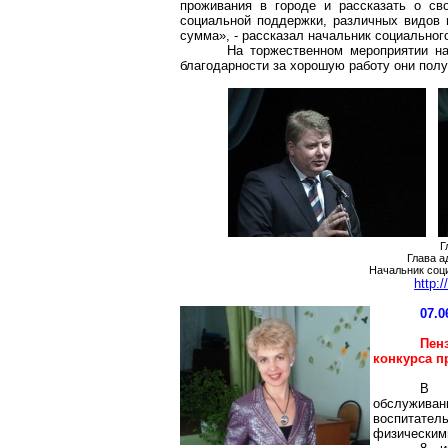
проживания в городе и рассказать о св
социальной поддержки, различных видов п
сумма», - рассказал начальник социальног
На торжественном мероприятии на
благодарности за хорошую работу они пол
Г
Глава а
Начальник соц
http:
07.0
Пен
конкурса
п
В к
обслужива
воспитате
физическим