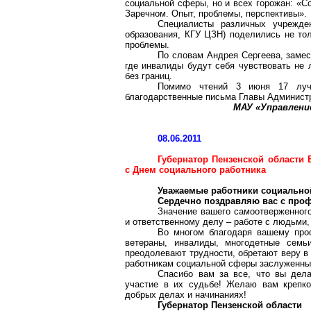
социальной сферы, но и всех горожан: «С
Заречном. Опыт, проблемы, перспективы».
Специалисты различных учрежд
образования, КГУ ЦЗН) поделились не то
проблемы.
По словам Андрея Сергеева, замес
где инвалиды будут себя чувствовать не
без границ.
Помимо чтений 3 июня 17 лу
благодарственные письма Главы Администр
МАУ «Управлени
08.06.2011
Губернатор Пензенской области
с Днем социального работника
Уважаемые работники социально
Сердечно поздравляю вас с про
Значение вашего самоотверженного
и ответственному делу – работе с людьми
Во многом благодаря вашему проф
ветераны, инвалиды, многодетные семьи
преодолевают трудности, обретают веру в
работникам социальной сферы заслуженный
Спасибо вам за все, что вы дела
участие в их судьбе! Желаю вам крепког
добрых делах и начинаниях!
Губернатор Пензенской области