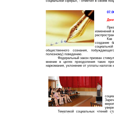
социальной сферы», - отметил в своем по
07.0
Дми
Пре
изменений 
распростра
Как
создание б
социально
общественного сознания, побуждающег
полезному) поведению.
Федеральный закон призван стимул
мнение в целях преодоления таких проб
наркомания, уклонение от уплаты налогов и
социа
Зареч
меро
увере
Тематикой социальных чтений ст