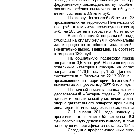
федеральному законодательству пособие п
рождении ребенка выплачено на общую 
детей, составила 8,9 млн. руб.
По закону Пензенской области от 2
проживающих на территории Пензенской об
тыс. руб., в том числе произведена ежего
руб., на 205 детей в возрасте от 6 лет до
Важной формой социальной подд
субсидий на оплату жилья и коммунальны
или 5 процентов от общего числа семей
значительно вырос. Например, за соответ
стал равен 1300 руб.
На социальную поддержку гражд
направлено 9,5 млн. руб. На финансирова
отдельным категориям граждан на оплат
направлено 4476,8 тыс. рублей. Данную
соответствии с Законом от 22.12.2004 г.
проживающих на территории Пензенской 
выплаты на общую сумму 5055,9 тыс. руб.
На личный прием к специалистам 
удостоверений «Ветеран труда», 21 удос
вдовам и членам семей участников и инв
опорно-двигательного аппарата прошли ку
инвалидов. 51 инвалиду оказано содейств
С 1 января 2011 года нашему 
программ. Так, в марте 63 ветерана В
единовременную денежную выплату и почти
на получение сертификатов осталось 134 в
Сегодня с профессиональным праз