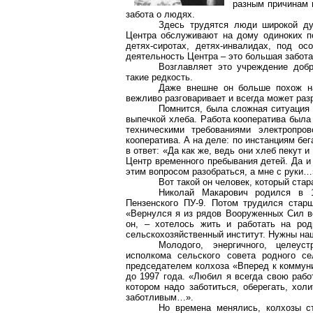
разным причинам 
забота о людях.
Здесь трудятся люди широкой ду
Центра обслуживают на дому одиноких п
детях-сиротах, детях-инвалидах, под о
деятельность Центра – это большая забота
Возглавляет это учреждение до
такие редкость.
Даже внешне он больше похож на 
вежливо разговаривает и всегда может ра
Помнится, была сложная ситуация 
выпечкой хлеба. Работа кооператива была 
техническими требованиями электропро
кооператива. А на деле: по инстанциям бе
в ответ: «Да как же, ведь они хлеб пекут
Центр временного пребывания детей. Да и
этим вопросом разобраться, а мне с руки…
Вот такой он человек, который ста
Николай
Макарович
родился в 
Пензенского ПУ-9. Потом трудился стар
«Вернулся я из рядов Вооруженных Сил в
он, – хотелось жить и работать на род
сельскохозяйственный институт. Нужны на
Молодого, энергичного, целеус
исполкома сельского совета родного се
председателем колхоза «Вперед к коммуни
до 1997 года. «Любил я всегда свою рабо
котором надо заботиться, оберегать, хол
заботливым…».
Но времена менялись, колхозы с