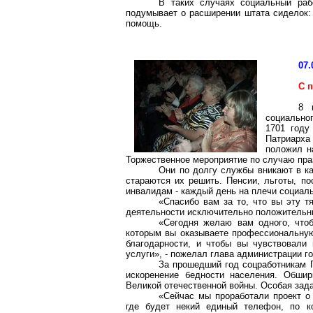
В таких случаях социальный рабо
подумывает о расширении штата сиделок:
помощь.
07.
С 
8 
социальног
1701 году
Патриарха
положил н
Торжественное мероприятие по случаю пра
Они
по долгу
службы вникают в ка
стараются их решить. Пенсии, льготы, п
инвалидам - каждый день на плечи социал
«Спасибо вам за то, что вы эту 
деятельности исключительно положительны
«Сегодня желаю вам одного, что
которым вы оказываете профессиональную
благодарности, и чтобы вы чувствовали 
услуги», - пожелал глава администрации г
За прошедший год соцработникам 
искоренение бедности населения. Обши
Великой отечественной войны. Особая зад
«Сейчас мы проработали проект о
где будет некий единый телефон, по к