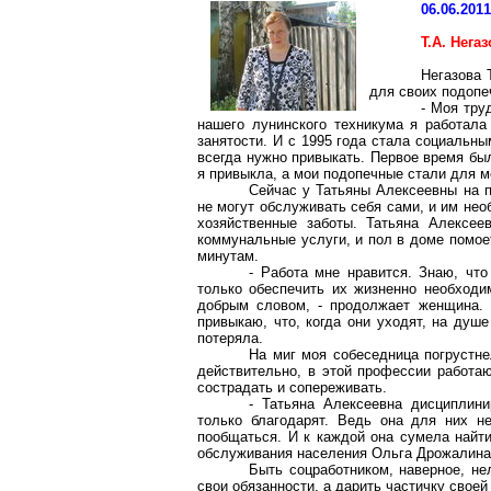
06.06.201
Т.А.
Негаз
Негазова
Т
для своих подопе
- Моя тру
нашего
лунинского
техникума я работала 
занятости. И с 1995 года стала социальны
всегда нужно привыкать. Первое время бы
я привыкла, а мои подопечные стали для м
Сейчас у Татьяны Алексеевны на п
не могут обслуживать себя сами, и им не
хозяйственные заботы. Татьяна Алексее
коммунальные услуги, и пол в доме помоет
минутам.
- Работа мне нравится. Знаю, что
только обеспечить их жизненно необходи
добрым словом, - продолжает женщина. 
привыкаю, что, когда они уходят, на душе
потеряла.
На миг моя собеседница погрустне
действительно, в этой профессии работа
сострадать и сопереживать.
- Татьяна Алексеевна дисциплини
только благодарят. Ведь она для них н
пообщаться. И к каждой она сумела найти
обслуживания населения Ольга
Дрожалина
Быть соцработником, наверное, не
свои обязанности, а дарить частичку свое