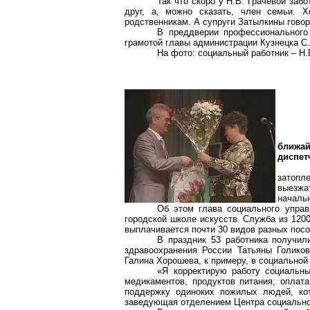
Так что скоро у Н.В. Грачёвой заб
друг, а, можно сказать, член семьи. 
родственникам. А супруги
Затылкины
говор
В преддверии профессионального 
грамотой главы администрации Кузнецка С.
На фото: социальный работник – Н.
ближа
диспет
затопл
выезжа
началь
Об этом глава социального управ
городской школе искусств. Служба из 120
выплачивается почти 30 видов разных пос
В праздник 53 работника получил
здравоохранения России Татьяны Голиков
Галина
Хорошева
, к примеру, в социальной
«Я корректирую работу социальны
медикаментов, продуктов питания, оплата
поддержку одиноких пожилых людей, кот
заведующая отделением Центра социальн