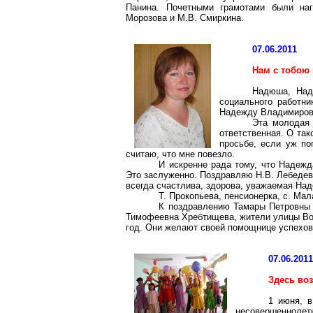
Панина. Почетными грамотами были на
Морозова и М.В.
Смиркина
.
07.06.2011
Нам с тобою
Надюша
, На
социального работни
Надежду Владимиров
Эта молодая 
ответственная. О
так
просьбе, если уж по
считаю, что мне повезло.
И искренне рада тому, что Надежд
Это заслуженно. Поздравляю Н.В. Лебедев
всегда счастлива, здорова, уважаемая На
Т. Прокопьева, пенсионерка,
с
. Ма
К поздравлению Тамары Петровны 
Тимофеевна
Хребтищева
, жители улицы В
год. Они желают своей помощнице успехов 
07.06.201
Здесь во
1 июня, 
несовершеннолетн