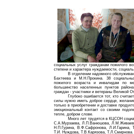
социальных услуг гражданам пожилого воз
степени и характера нуждаемости, социаль
В отделении надомного обслуживан
Бахтеева
и М.Н.Прокина. 38 социальных
пожилого возраста и инвалидам по ме
большинство населенных пунктов района
граждан - участники и ветераны Великой О
Глубоко ошибается тот, кто счита
силы нужно иметь доброе сердце, желание
только в приобретении и доставке продукт
эмоциональный контакт со своими подоп
тепле, добром слове.
Много лет трудятся в КЦСОН соци
С.А.Мурзаева
,
Л.П.Ванюшова
,
Л.М.Живаев
Н.П.Гурина, В.Ф.Сафронова, Л.И.Гарина,
Т.И.
Нуждова
,
Т.В.Карязова
, Т.Л.Смирнова.