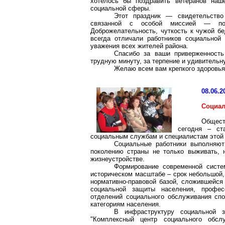
хотелось бы поздравить ветеранов наш
социальной сферы.
Этот праздник — свидетельство
связанной с особой миссией — пом
Доброжелательность, чуткость к чужой бе
всегда отличали работников социальной
уважения всех жителей района.
Спасибо за ваши приверженность
трудную минуту, за терпение и удивительн
Желаю всем вам крепкого здоровья 
08.06.2
Социал
Общест
сегодня – ст
социальным службам и специалистам этой
Социальные работники выполняю
поколению страны не только выживать, 
жизнеустройстве.
Формирование современной систе
историческом масштабе – срок небольшой,
нормативно-правовой базой, сложившейся
социальной защиты населения, профе
отделений социального обслуживания сп
категориям населения.
В инфраструктуру социальной
"Комплексный центр социального обсл