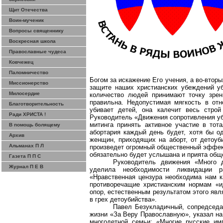
Щит Отечества
Воин-мученик
Вопросы священнику
Воскресная школа
Православные чудеса
Ковчежец
Паломничество
Богом за искажение Его учения, а во-вторы
Миссионерство
защите наших христианских убеждений у
Милосердие
количество людей принимают точку зрен
правильна. Недопустимая мягкость в от
Благотворительность
убивает детей, она калечит весь строй
Ради ХРИСТА !
Руководитель «Движения сопротивления у
митинга принять активное участие в тот
В помощь болящему
абортария каждый день будет, хотя бы од
Архив
женщин, приходящих на аборт, от детоуби
Альманах П Л
произведет огромный общественный эффект
обязательно будет услышана и прията общ
Газета П П С
Руководитель движения «Много 
Журнал П Е В
уделила необходимости ликвидации 
«Нравственная цензура необходима нам к
противоречащие христианским нормам «и
опор, естественным результатом этого явл
в грех детоубийства».
Павел
Безукладичный
, сопредсед
жизни «За Веру Православную», указал на
многодетной семьи: «Многие русские им