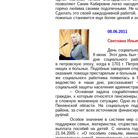
позволяют
Сание
Кабировне
легко находит
горячо любима своими подопечными.
Не к
Сделать это своей каждодневной работой,
пожилых становится еще более ценной и з
08.06.2011
Светлана Ильи
День социально
8 июня. Этот день был
дне социального раб
в петровскую эпоху, когда в
1701 г
. Петр
нищих и больных. Подобные заведения отк
оказания помощи престарелым и больным 
же социального работника появилась в 
ведомство в наши дни, рассказывает 
социальной защиты населения администр
– Основная задача соцработник
граждан, к которым относятся пенсионеры
в сложную жизненную ситуацию. Одно из 
Пензенской области. На социальную по
района, за счет всех источников финансир
рублей.
Особое значение в системе мер с
поддержки семьи, материнства, отцовства
выплата пособий на детей. С начала го
21.04.2005 г. «О пособиях семьям, имею
многодетных семей, проживающих на терри