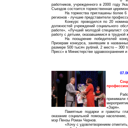
8 и
работников, учрежденного в 2000 году Ук
Съездов состоится торжественная церемон
На торжества приглашены более 6 
регионов - лучшие представители професс
Конкурс проводился по 20 номина
должностей учреждений социального обсл
работе», «Лучший молодой специалист со
работу с детьми, оказавшимися в трудной 
На поощрение победителей конк
Призерам конкурса, занявшим в названны
размере 500 тысяч рублей, 2 место – 300 
Пресс» в Министерстве здравоохранения и 
07.0
Со
профессио
Раб
принимали 
мероприяти
«Заря».
Памятные подарки и грамоты гл
оказание социальной помощи населению,
мэр Пензы Роман Чернов.
«Хочу с удовлетворением отметить,