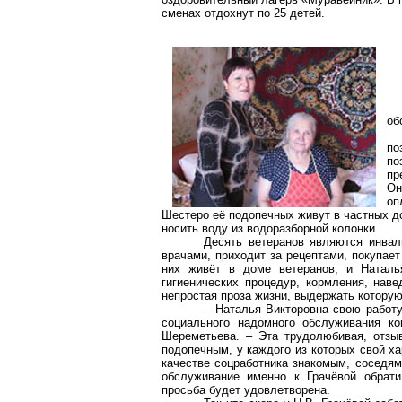
сменах отдохнут по 25 детей.
об
по
по
пр
Он
оп
Шестеро её подопечных живут в частных до
носить воду из водоразборной колонки.
Десять ветеранов являются инвал
врачами, приходит за рецептами, покупае
них живёт в доме ветеранов, и Наталь
гигиенических процедур, кормления, нав
непростая проза жизни, выдержать котору
– Наталья Викторовна свою работу
социального надомного обслуживания к
Шереметьева. – Эта трудолюбивая, отзы
подопечным, у каждого из которых свой х
качестве соцработника знакомым, соседям
обслуживание именно к Грачёвой обрати
просьба будет удовлетворена.