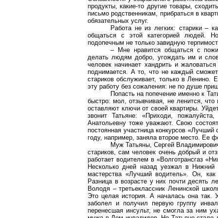
продукты, какие-то другие товары, сходит
письмо родственникам, прибраться в кварт
обязательных услуг.
Работа не из легких: старики – к
общаться с этой категорией людей. Н
подопечным не только завидную терпимост
– Мне нравится общаться с пожи
делать людям добро, угождать им и слов
человек начинает хандрить и жаловаться
поднимается. А то, что не каждый сможет
стариков обслуживает, только в
Ленино
. 
эту работу без сожаления: не по душе при
Попасть на попечение именно к Тат
быстро: мол, отзывчивая, не ленится, что
оставляют ключи от своей квартиры. Уйдет
звонит Татьяне: «Приходи, пожалуйста
Анатольевну тоже уважают. Свою состоят
постоянная участница конкурсов «Лучший 
году, например, заняла второе место. Ее 
Муж Татьяны, Сергей Владимирович,
стариков, сам человек очень добрый и от
работает водителем в «
Волготрансгаз
«Ниж
Несколько дней назад уезжал в Нижний 
мастерства «Лучший водитель». Он, как
Разница в возрасте у них почти десять ле
Володя – третьеклассник Ленинской школ
Это целая история. А началась она так. 
заболел и получил первую группу инвал
перенесшая инсульт, не смогла за ним ух
мужа в Дом инвалидов. Но Татьяне стало д