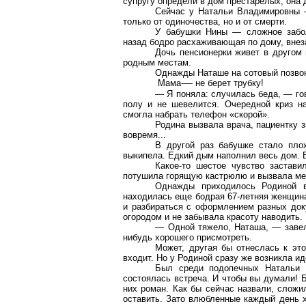
супругу определи в дом
престарелых
, она
Сейчас у Натальи Владимировны —
только от одиночества, но и от смерти.
У бабушки Нины — сложное забол
назад бодро расхаживающая по дому, внеза
Дочь пенсионерки живет в другом 
родным местам.
Однажды Наташе на
сотовый
позво
Мама
-
— не берет трубку!
— Я поняла: случилась беда, — го
полу и не шевелится. Очередной криз н
смогла набрать телефон «скорой».
Родина вызвала врача, пациентку з
вовремя...
В другой раз бабушке стало плох
выкипела. Едкий дым наполнил весь дом. 
Какое-то шестое чувство застави
потушила горящую кастрюлю и вызвала ме
Однажды приходилось Родиной 
находилась еще бодрая 67-летняя женщина
и разбираться с оформлением разных док
огородом и не забывала красоту наводить.
— Одной тяжело, Наташа, — завела
нибудь хорошего присмотреть.
Может,
другая
бы отнеслась к это
входит. Но у Родиной
сразу
же возникла ид
Был среди подопечных Натальи д
состоялась встреча. И чтобы вы думали! 
них роман. Как бы сейчас назвали, сложи
оставить. Зато влюбленные каждый день