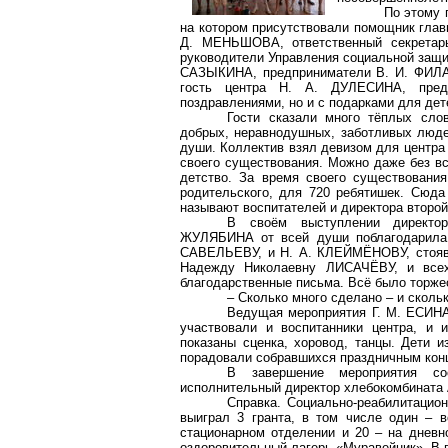
По этому 
на котором присутствовали помощник глав
Д. МЕНЬШОВА, ответственный секретар
руководители Управления социальной защ
САЗЫКИНА, предприниматели В. И. ФИЛАТ
гость центра Н. А. ДУЛЕСИНА, предс
поздравлениями, но и с подарками для дет
Гости сказали много тёплых слов
добрых, неравнодушных, заботливых люде
души. Коллектив взял девизом для центра 
своего существования. Можно даже без вс
детство.
За время своего существовани
родительского, для 720 ребятишек.
Сюда и
называют воспитателей и директора второй
В своём выступлении директор
ЖУЛЯБИНА от всей души поблагодарила и
САВЕЛЬЕВУ, и Н. А. КЛЕЙМЁНОВУ, стоявши
Надежду Николаевну ЛИСАЧЁВУ, и всех
благодарственные письма. Всё было торже
–
Сколько много
сделано – и скольк
Ведущая мероприятия Г. М. ЕСИНА
участвовали и воспитанники центра, и и
показаны сценка, хоровод, танцы. Дети 
порадовали собравшихся праздничным кон
В завершение мероприятия со
исполнительный директор
хлебокомбината
Справка. Социально-реабилитацио
выиграл 3 гранта, в том числе один – 
стационарном отделении и 20 – на дневн
оздоровительный лагерь «Муравейник». В