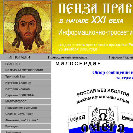
АННОТАЦИИ
Православный календарь
Народный кале
М И Л О С Е Р Д И Е
ГЛАВНАЯ
ИЗ ЖИЗНИ МИТРОПОЛИИ
Обзор сообщений 
Тронный Зал
за седм
История епархии
История храмов
Сурская ГОЛГОФА
МАРТИРОЛОГ
Пензенские святыни
Святые источники
Фотогалерея"ХХ век"
Беседка
Зарисовки