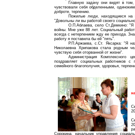
Главную задачу они видят в том,
чувствовали себя обделенными, одинокими
доброте, терпению.
Пожилые люди, находящиеся на 
"Довольны ли вы работой своего социально
О.П.Аблаева
, село
Ст
.Д
емкино
: "Я
войны. Мне уже 88 лет. Социальный работ
всегда с нетерпением жду ее прихода. Зн
работу я поставила бы ей "пять".
Р.П.Аржаева
, с.Ст.
Яксарка
: "Я н
Николаевна
Хрипакова
стала родным чел
чувствую себя оторванной от жизни".
Администрация Комплексного ц
поздравляет социальных работников с 
семейного благополучия, здоровья, терпени
н
С
2
С
2
р
Сорокина, начальник управления социал