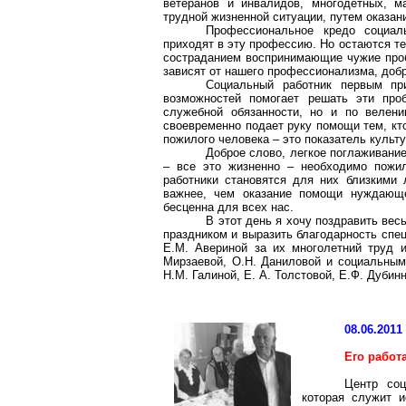
ветеранов и инвалидов, многодетных, м
трудной жизненной ситуации, путем оказа
Профессиональное кредо социал
приходят в эту профессию. Но остаются те
состраданием воспринимающие чужие про
зависят от нашего профессионализма, доб
Социальный работник первым п
возможностей помогает решать эти про
служебной обязанности, но и по велен
своевременно подает руку помощи тем, кто
пожилого человека – это показатель культ
Доброе слово, легкое поглаживани
– все это жизненно – необходимо пожи
работники становятся для них близкими 
важнее, чем оказание помощи нуждающе
бесценна для всех нас.
В этот день я хочу поздравить ве
праздником и выразить благодарность спе
Е.М.
Авериной
за их многолетний труд и
Мирзаевой
, О.Н. Даниловой и социальным
Н.М. Галиной, Е. А. Толстовой, Е.Ф.
Дубинн
08.06.2011
Его работ
Центр соц
которая служит и