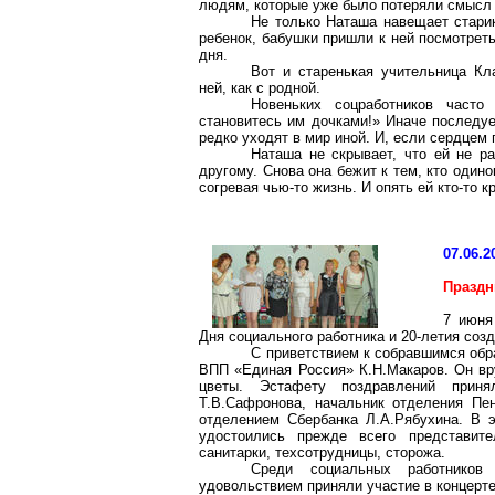
людям, которые уже
было
потеряли смысл 
Не только Наташа навещает старико
ребенок, бабушки пришли к ней посмотреть
дня.
Вот и старенькая учительница
Кл
ней, как
с
родной.
Новеньких соцработников часто
становитесь им дочками!» Иначе последу
редко уходят в мир иной. И, если сердцем 
Наташа не скрывает, что ей не ра
другому. Снова она бежит к тем, кто одино
согревая чью-то жизнь. И опять ей кто-то к
07.06.2
Праздн
7 июня
Дня социального работника и 20-летия соз
С приветствием к собравшимся
обр
ВПП «Единая Россия» К.Н.Макаров. Он вр
цветы. Эстафету поздравлений при
Т.В.Сафронова, начальник отделения П
отделением Сбербанка Л.А.Рябухина. В э
удостоились
прежде всего представител
санитарки,
техсотрудницы
, сторожа.
Среди социальных работников
удовольствием приняли участие в концерте