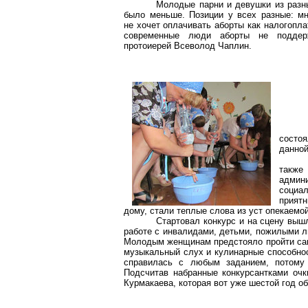
Молодые парни и девушки из разны
было меньше. Позиции у всех разные: мно
не хочет оплачивать аборты как налогопла
современные люди аборты не подде
протоиерей Всеволод Чаплин.
состоя
данной
также
админ
социа
прият
дому, стали теплые слова из уст опекаем
Стартовал конкурс и на сцену выш
работе с инвалидами, детьми, пожилыми л
Молодым женщинам предстояло пройти самы
музыкальный слух и кулинарные способнос
справилась с любым заданием, потому
Подсчитав набранные конкурсантками очк
Курмакаева
, которая вот уже шестой год о