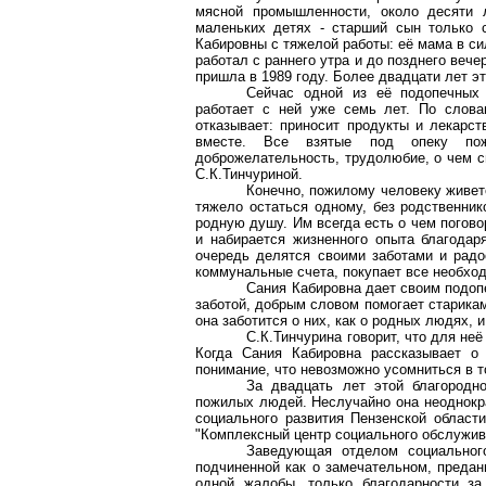
мясной промышленности,
около десяти 
маленьких детях - старший сын только 
Кабировны
с тяжелой работы: её мама в си
работал с раннего утра и до позднего веч
пришла в 1989 году. Более двадцати лет э
Сейчас одной из её подопечных
работает с ней уже семь лет. По сло
отказывает: приносит продукты и лекарст
вместе. Все взятые под опеку пож
доброжелательность, трудолюбие, о чем с
С.К.Тинчуриной
.
Конечно, пожилому человеку живетс
тяжело остаться одному, без родственни
родную душу. Им всегда есть о чем погово
и набирается жизненного опыта благода
очередь делятся своими заботами и радо
коммунальные счета, покупает все необход
Сания
Кабировна
дает своим подопе
заботой, добрым словом помогает старикам
она заботится о них, как о родных людях,
С.К.Тинчурина
говорит, что для неё
Когда
Сания
Кабировна
рассказывает о 
понимание, что невозможно усомниться в то
За двадцать лет этой благород
пожилых людей. Неслучайно она неоднокр
социального развития Пензенской област
"Комплексный центр социального обслужив
Заведующая отделом социально
подчиненной как о замечательном, предан
одной жалобы, только благодарности за