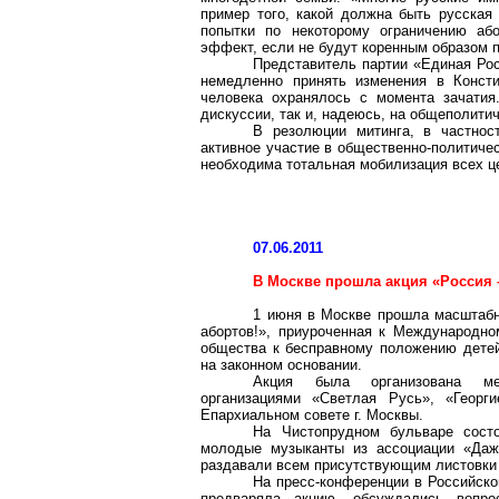
пример того, какой должна быть русская
попытки по некоторому ограничению або
эффект, если не будут коренным образом 
Представитель партии «Единая Рос
немедленно принять изменения в Конст
человека охранялось с момента зачатия
дискуссии, так и, надеюсь, на общеполитич
В резолюции митинга, в частнос
активное участие в общественно-политиче
необходима тотальная мобилизация всех ц
07.06.2011
В Москве прошла акция «Россия –
1 июня в Москве прошла масштабн
абортов!», приуроченная к Международн
общества к бесправному положению детей
на законном основании.
Акция была организована мед
организациями «Светлая Русь», «
Георг
Епархиальном совете
г
. Москвы.
На Чистопрудном бульваре состо
молодые музыканты из ассоциации «
Даж
раздавали всем присутствующим листовки 
На пресс-конференции в Российск
предваряла акцию, обсуждались вопро