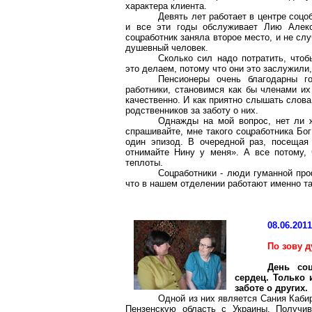
характера клиента.
Девять лет работает в центре
соцо
и все эти годы обслуживает Лию Алек
соцработник заняла второе место, и не слу
душевный человек.
Сколько сил надо потратить, что
это делаем, потому что они это заслужили
Пенсионеры очень благодарны г
работники, становимся как бы членами и
качественно. И как приятно слышать слов
родственников за заботу о них.
Однажды на мой вопрос, нет ли ж
спрашивайте, мне такого соцработника Бог
один эпизод. В очередной раз, посещая
отнимайте Нину у меня». А все потому,
теплоты.
Соцработники - люди гуманной пр
что в нашем отделении работают именно
т
08.06.201
По зову 
День соц
сердец. Только 
заботе о других.
Одной из них является
Сания
Каби
Пензенскую область с Украины. Получив