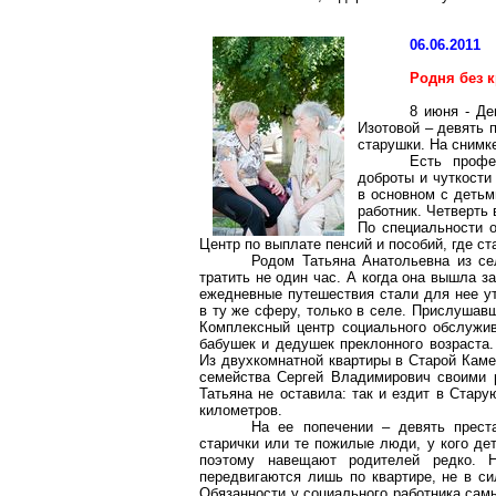
06.06.2011
Родня без 
8 июня - Де
Изотовой – девять 
старушки. На снимке
Есть профе
доброты и чуткости
в основном с деть
работник. Четверть
По специальности о
Центр по выплате пенсий и пособий, где ст
Родом Татьяна Анатольевна из с
тратить не один час. А когда она вышла з
ежедневные путешествия стали для нее у
в ту же сферу, только в селе. Прислушав
Комплексный центр социального обслужив
бабушек и дедушек преклонного возраста
Из двухкомнатной квартиры в Старой Камен
семейства Сергей Владимирович своими 
Татьяна не оставила: так и ездит в Стару
километров.
На ее попечении – девять прест
старички или те пожилые люди, у кого дет
поэтому навещают родителей редко. Н
передвигаются лишь по квартире, не в си
Обязанности у социального работника сам