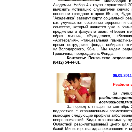
милосердия и
Академии. Набор 4-х групп слушателей 20
выяснить мотивацию слушателей сейчас п
основном граждане старше 65 лет, будет
"Академика" заведут карту социальной реа
как улучшается состояние здоровья и с
семестре, который начнется уже в ближ
предметам и факультативам:
«Первая ме
образ жизни», «Рукоделие», «Вязани
«Арттерапия», «танцевальная гимнастика
время сотрудники фонда собирают кни
ул.Володарского, 96-а . Мы будем рады
Гришачева, председатель Фонда.
Контакты: Пензенское отделени
(8412) 54-44-01.
06.09.2011
Реабилит
За пери
реабилитацион
возможностями 
За период с января по сентябрь 
подростков с ограниченными возможност
имеющие следующие профили заболеваний:
неврологический. Виды оказываемых услуг
Областной реабилитационный центр для 
базой Министерства здравоохранения и с