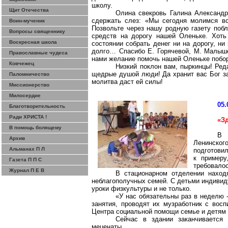
школу.
Щит Отечества
Олина свекровь Галина Александр
сдержать слез: «Мы сегодня молимся вс
Воин-мученик
Позвольте через нашу родную газету побл
Вопросы священнику
средств на дорогу нашей Оленьке. Хоть
Воскресная школа
состоянии собрать
денег
ни на дорогу, ни
долго… Спасибо Е. Горячевой, М. Малыш
Православные чудеса
нами желание помочь нашей Оленьке побо
Ковчежец
Низкий поклон вам, пыркинцы! Ред
щедрые душой люди! Да хранит вас Бог з
Паломничество
молитва даст ей силы!
Миссионерство
Милосердие
05.
Благотворительность
Ради ХРИСТА !
«З
В помощь болящему
В 
Архив
Ленинског
Альманах П Л
подготови
к примеру
Газета П П С
требовалос
Журнал П Е В
В стационарном отделении наход
неблагополучных семей. С детьми индивид
уроки физкультуры и не только.
«У нас обязательны раз в неделю 
занятия, проводят их музработник с восп
Центра социальной помощи семье и детям 
Сейчас в здании заканчивается
меценаты.