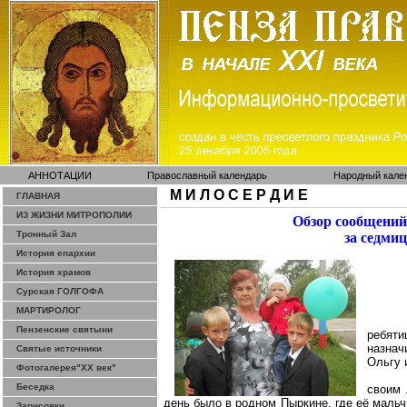
АННОТАЦИИ
Православный календарь
Народный кале
М И Л О С Е Р Д И Е
ГЛАВНАЯ
ИЗ ЖИЗНИ МИТРОПОЛИИ
Обзор сообщений
Тронный Зал
за седми
История епархии
История храмов
Сурская ГОЛГОФА
МАРТИРОЛОГ
Пензенские святыни
ребят
назнач
Святые источники
Ольгу 
Фотогалерея"ХХ век"
Беседка
своим
день было в родном Пыркине, где её маль
Зарисовки