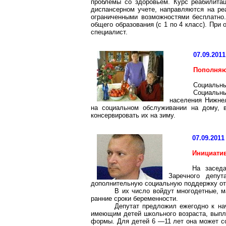
проблемы со здоровьем. Курс реабилитац
диспансерном учете, направляются на ре
ограниченными возможностями бесплатно
общего образования (с 1 по 4 класс). При
специалист.
07.09.2011
Пополняю
Социальны
Социальны
населения Нижне
на социальном
обслуживании
на дому, в
консервировать их на зиму.
07.09.2011
Инициатив
На засед
Заречного депу
дополнительную социальную поддержку от
В их число войдут многодетные, 
ранние сроки беременности.
Депутат предложил ежегодно к на
имеющим детей школьного возраста, выпл
формы. Для детей 6 —11 лет она может со