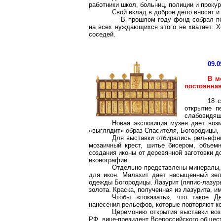
работники школ, больниц, полиции и проку
Свой вклад в доброе дело вносят и 
— В прошлом году фонд собрал по
на всех нуждающихся этого не хватает. 
соседей.
09.0
В м
постоянна
18 
открытие п
слабовидящ
Новая экспозиция музея дает воз
«выглядит» образ Спасителя, Богородицы,
Для выставки отбирались рельефны
мозаичный крест, шитье бисером, объемн
создания иконы от деревянной заготовки д
иконографии.
Отдельно представлены минералы, 
для икон. Малахит дает насыщенный зел
одежды Богородицы. Лазурит (ляпис-лазур
золота. Краска, полученная из лазурита, и
Чтобы «показать», что такое Д
нанесения рельефов, которые повторяют к
Церемонию открытия выставки воз
РФ, вице-президент Всероссийского общес