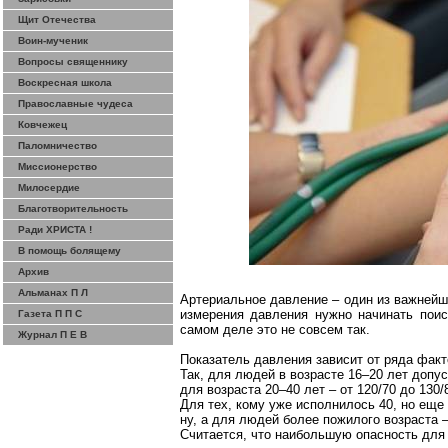
Щит Отечества
Воин-мученик
Вопросы священнику
Воскресная школа
Православные чудеса
Ковчежец
Паломничество
Миссионерство
Милосердие
Благотворительность
Ради ХРИСТА !
В помощь болящему
Архив
Альманах П Л
Артериальное давление – один из важнейши
измерения давления нужно начинать поис
Газета П П С
самом деле это не совсем так.
Журнал П Е В
Показатель давления зависит от ряда факт
Так, для людей в возрасте 16–20 лет допус
для возраста 20–40 лет – от 120/70 до 130/
Для тех, кому уже исполнилось 40, но еще
ну, а для людей более пожилого возраста –
Считается, что наибольшую опасность для