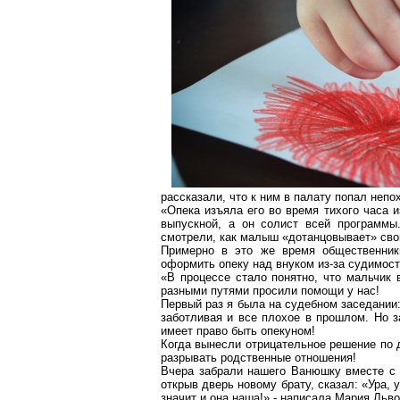
рассказали, что к ним в палату попал неп
«Опека изъяла его во время тихого часа и
выпускной, а он солист всей программы
смотрели, как малыш «дотанцовывает» сво
Примерно в это же время общественник
оформить опеку над внуком из-за судимости
«В процессе стало понятно, что мальчик 
разными путями просили помощи у нас!
Первый раз я была на судебном заседании
заботливая и все плохое в прошлом. Но з
имеет право быть опекуном!
Когда вынесли отрицательное решение по 
разрывать родственные отношения!
Вчера забрали нашего Ванюшку вместе с 
открыв дверь новому брату, сказал: «Ура, 
значит и она наша!» - написала Мария Льв