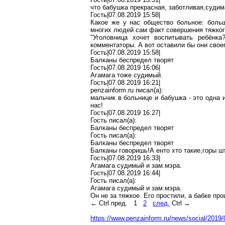
что бабушка прекрасная,
заботливая
,с
удим
Гость|07.08.2019 15:58|
Какое же у нас общество больное: боль
многих людей сам факт совершения тяжкого
"Уголовница хочет воспитывать ребёнк
комментаторы. А вот оставили бы они своег
Гость|07.08.2019 15:58|
Балканы
беспредел
творят
Гость|07.08.2019 16:06|
Агамага
тоже судимый.
Гость|07.08.2019 16:21|
penzainform.ru
писал(
a
):
мальчик в больнице и бабушка - это одна 
нас!
Гость|07.08.2019 16:27|
Гость писал(
a
):
Балканы
беспредел
творят
Гость писал(
a
):
Балканы
беспредел
творят
Балканы
говоришь
!А
енто
хто
такие,горы
ш
Гость|07.08.2019 16:33|
Агамага
судимый и зам
.м
эра.
Гость|07.08.2019 16:44|
Гость писал(
a
):
Агамага
судимый и зам
.м
эра.
Он не за
тяжкое
. Его простили, а бабке п
←
Ctrl
пред.
1
2
след.
Ctrl
→
https://www.penzainform.ru/news/social/201