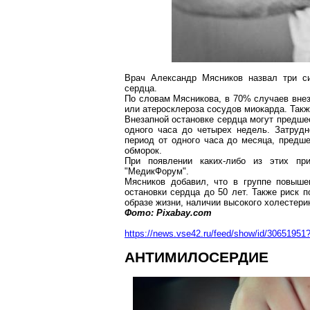
Врач Александр Мясников назвал три си
сердца.
По словам
Мясникова
, в 70% случаев вне
или атеросклероза сосудов миокарда. Такж
Внезапной остановке сердца могут предшес
одного часа до четырех недель. Затруд
период от одного часа до месяца, предш
обморок.
При появлении каких-либо из этих пр
"
МедикФорум
".
Мясников добавил, что в группе повыше
остановки сердца до 50 лет. Также риск 
образе жизни, наличии высокого холестери
Фото: Pixabay.com
https://news.vse42.ru/feed/show/id/306519
АНТИМИЛОСЕРДИЕ