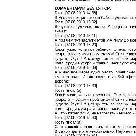
КОММЕНТАРИИ БЕЗ КУПЮР:
Гость|07.08.2019 14:38|
В России каждая вторая бабка
судимая
,с
тр
Гость|07.08.2019 15:02|
Депутатов судимых полно. А родного вну
значит.
Гость|07.08.2019 15:11|
А
при чем
тут заслуги этой МАРИИ? Во все
Гость|07.08.2019 15:20|
Какой ужас испытал ребенок! Опека, гов
неврологическими проблемами! Спит спок
куда-то! Жуть! А между тем во всяких м
надо, среди мусора и тряпья, насилуют от
Гость|07.08.2019 15:38|
А у нас всё через одно место
.
п
равильно 
смысла ноль. И так везде, в любой сфер
дорогах!
Гость|07.08.2019 15:39|
Гость писал(
a
):
Какой ужас испытал ребенок! Опека, гов
неврологическими проблемами! Спит спок
куда-то! Жуть! А между тем во всяких м
надо, среди мусора и тряпья, насилуют от
А чтоб пятую точку не напрягать - ничего 
Гость|07.08.2019 15:40|
Гость писал(
a
):
Спит спокойно
пацан
в садике, а тут прихо
В самом
деле
это ненормально. Неужели з
Гость|07.08.2019 15:51|