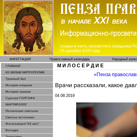
АННОТАЦИИ
Православный календарь
Народный кале
М И Л О С Е Р Д И Е
ГЛАВНАЯ
ИЗ ЖИЗНИ МИТРОПОЛИИ
«Пенза православ
Тронный Зал
Врачи рассказали, какое да
История епархии
История храмов
04.08.2019
Сурская ГОЛГОФА
МАРТИРОЛОГ
Пензенские святыни
Святые источники
Фотогалерея"ХХ век"
Беседка
Зарисовки