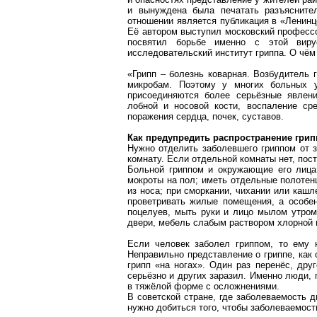
и вынуждена была печатать разъяснител
отношении является публикация в «Ленин
Её автором выступил московский професс
посвятил борьбе именно с этой вир
исследовательский институт гриппа. О чём
«Грипп – болезнь коварная. Возбудитель 
микробам. Поэтому у многих больных
присоединяются более серьёзные явлени
лобной и носовой кости, воспаление ср
поражения сердца, почек, суставов.
Как предупредить распространение грип
Нужно отделить заболевшего гриппом от
комнату. Если отдельной комнаты нет, пос
Больной гриппом и окружающие его лица
мокроты на пол; иметь отдельные полотен
из носа; при сморкании, чихании или кашл
проветривать жилые помещения, а особен
поцелуев, мыть руки и лицо мылом утром 
двери, мебель слабым раствором хлорной 
Если человек заболел гриппом, то ему 
Неправильно представление о гриппе, как о
грипп «на ногах». Один раз перенёс, дру
серьёзно и других заразил. Именно люди, 
в тяжёлой форме с осложнениями.
В советской стране, где заболеваемость 
нужно добиться того, чтобы заболеваемост