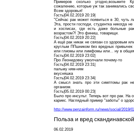
Примеров сколько
угодно
,в
озьмите
Кра
сожалению, которые уж так занимались с
Всем здоровья!
Гость|04.02.2019 20:19|
"Сейчас рак может появиться в 30, чуть ли
Эта, прости господи, студентка никогда н
и хосписах, где есть даже больные ра
возрастом?! Это финиш, товарищи.
Гость|04.02.2019 20:22|
А ещё рак никак не связан со здоровым ил
круглым
ППшником
без вредных привычек 
или глиомы или
лимфомы
или... ну в обще
Гость|04.02.2019 23:02|
Про
Леонидовку
умолчали почему-то
Гость|04.02.2019 23:31|
пальму
ням-ням
вкусняшка
Гость|04.02.2019 23:34|
А смысл знать про эти симптомы рак 
организм.
Гость|05.02.2019 00:23|
Было про инсульт. Теперь вот про рак. На
кариес. Наглядный пример "заботы" о здор
http://www.penzainform.ru/news/social/2019
Польза и вред скандинавско
06.02.2019