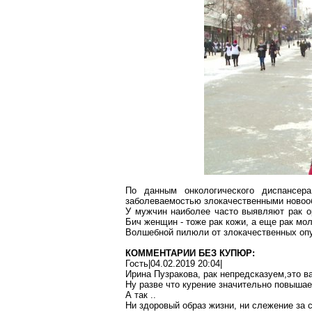
По данным онкологического диспансер
заболеваемостью злокачественными новоо
У мужчин наиболее часто выявляют рак о
Бич женщин - тоже рак кожи, а еще рак м
Волшебной пилюли от злокачественных опух
КОММЕНТАРИИ БЕЗ КУПЮР:
Гость|04.02.2019 20:04|
Ирина
Пузракова
, рак
непредсказуем
,э
то
ва
Ну
разве что курение значительно повышае
А так
.
.
Ни здоровый образ жизни, ни слежение за