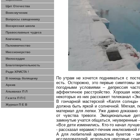
Щит Отечества
Воин-мученик
Вопросы священнику
Воскресная школа
Православные чудеса
Ковчежец
Паломничество
Миссионерство
Милосердие
Благотворительность
Ради ХРИСТА !
По утрам не хочется подниматься с пост
В помощь болящему
есть. Осторожно, это первые симптомы з
Архив
погодными условиями – депрессия част
Альманах П Л
аффектичное
расстройство. Хорошая ново
некоторых из них расскажет телеканал «Эк
Газета П П С
В гончарной мастерской «Капля солнца
Журнал П Е В
должна быть яркой и солнечной. Мягкая, 
материал для лепки. Уже давно доказано -
от чувства тревоги. Эмоциональные де
замкнутые учатся общаться, неуверенные 
«Все дети изменились. Кто-то начал лучше 
- рассказал
керамист-печник
инклюзивной г
А для любителей ароматных букетов - з
исследователей, используя цветовые соче