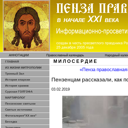
АННОТАЦИИ
Православный календарь
Народный кале
М И Л О С Е Р Д И Е
ГЛАВНАЯ
ИЗ ЖИЗНИ МИТРОПОЛИИ
«Пенза православная
Тронный Зал
Пензенцам
рассказали, как 
История епархии
История храмов
03.02.2019
Сурская ГОЛГОФА
МАРТИРОЛОГ
Пензенские святыни
Святые источники
Фотогалерея"ХХ век"
Беседка
Зарисовки