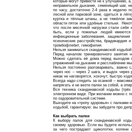
которые могут привести не к улучшению, а
неправильное дыхание, семенящий шаг, не
по часу, достаточно 2-4 раза в неделю п
лесной или парковой зоне, одеться в лёг
куртка и тёплые штаны, а не тяжёлое зим
области пяток или удобные стельки. Неко
что после месячной нагрузки стали себя 
быть, если у пожилых людей имеются 
инфекционные заболевания, защемления п
психические расстройства, брадикардия и
тромбофлебит, гемофилия.
Нельзя заниматься скандинавской ходьбой
Перед началом тренировочного занятия 
Можно сделать её дома перед выходом н
упражнений на дыхание и расслабление м
Нельзя постоянно разговаривать, важно 
через нос – через 2 шага, и выдох через 
никак не наговорятся, хохочут, быстро ход
Всегда надо следить за осанкой – максим
напрягать и не везти палки за собой, а опир
Вся техника скандинавской ходьбы (трёх
электронном виде. При желании можно с п
по оздоровительной системе.
Выходите на «тропу здоровья» с палками и
ходьбой, гарантирую: вы забудете про деп
Как выбрать палки
К выбору палок для скандинавской ходь
своему здоровью. Если вы будете использ
за чего пострадают щиколотки, колени 