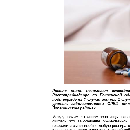
Россию вновь накрывает ежегодн
Роспотребнадзора
по Пензенской об
подтверждены 4 случая гриппа, 1 слу
уровень заболеваемости ОРВИ о
Лопатинском районах.
Между прочим, с гриппом
лопатинцы
позна
считали это заболевание обыкновенной 
говорили «
грып
») вообще любую респирато
и опасностях представление у жителей рай