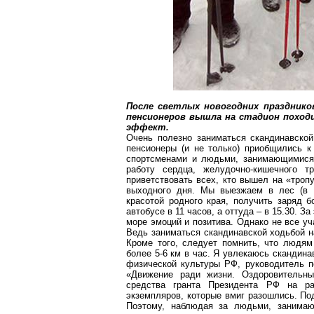
После светлых новогодних праздников
пенсионеров
вышла на стадион поход
эффект.
Очень полезно заниматься скандинавско
пенсионеры (и не только) приобщились к
спортсменами и людьми, занимающимися 
работу сердца, желудочно-кишечного 
приветствовать всех, кто вышел на «троп
выходного дня. Мы выезжаем в лес (в
красотой родного края, получить заряд
автобусе в 11 часов, а оттуда – в 15.30. 
море эмоций и позитива. Однако не все уч
Ведь заниматься скандинавской ходьбой на
Кроме того, следует помнить, что людям
более 5-
6 км
в час. Я увлекаюсь скандина
физической культуры РФ, руководитель п
«Движение ради жизни. Оздоровительн
средства гранта Президента РФ на ра
экземпляров, которые вмиг разошлись. По
Поэтому, наблюдая за людьми, занимаю