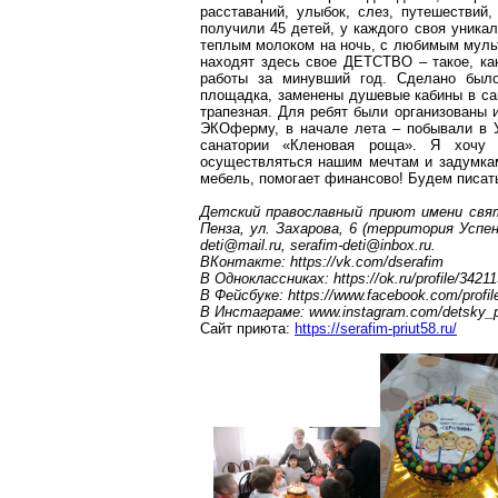
расставаний, улыбок, слез, путешествий
получили 45 детей, у каждого своя уника
теплым молоком на ночь, с любимым муль
находят здесь свое ДЕТСТВО – такое, ка
работы за минувший год. Сделано было
площадка, заменены душевые кабины в сан
трапезная. Для ребят были организованы
ЭКОферму
, в начале лета – побывали в 
санатории «Кленовая роща». Я хочу 
осуществляться нашим мечтам и задумкам,
мебель, помогает финансово! Будем писат
Детский православный приют имени свя
Пенза, ул. Захарова, 6 (территория Успе
deti@mail.ru
,
serafim-deti@inbox.ru
.
ВКонтакте
: https://vk.com/dserafim
В Одноклассниках: https://ok.ru/profile/3421
В
Фейсбуке
: https://www.facebook.com/prof
В
Инстаграме
: www.instagram.com/detsky_p
Сайт приюта:
https://serafim-priut58.ru/