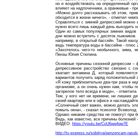
но и воздействовать на определенный орг
влияют на надпочечники, а оранжевые - п
«Можно долго рассказывать об этом, прив
обходится в жизни ничего», - отметил чем
Справляться с зимней депрессией можно и
нужно всего лишь каждый день выходить н
Один из самых популярных зимних видов 
дни можно встретить с десяток лыжников.
например, в открытый бассейн. Такой нахо
ведь температура воды в бассейне - плюс 
«Захотелось чего-то необычного, зима, м
Пензы Юлия
Стюпина
.
Основные причины сезонной депрессии – ф
депрессивное расстройство связано с со
хватает витамина
Д
, который появляется
вариантов получить заряд положительной эн
«Я хожу приблизительно два-три раза в не
организме, а он очень нужен нам, чтобы п
загорелое тело всегда в моде», - отметил
Тем, у кого нет ни времени, ни лишних де
своей квартире или в офисе и наслаждайт
«Солнечный свет важен, можно делать эле
помыть окна», - сказал психолог Всеволод
Однако никакие средства не помогут при б
Ведь, как известно, все причины болезней 
ВИДЕО:
https://youtu.be/CoU6wq4qw7E
http://tv-express.ru/sobitiya/penzencam-rass